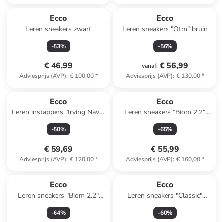
Ecco
Ecco
Leren sneakers zwart
Leren sneakers "Otm" bruin
-
53
%
-
56
%
€ 46,99
€ 56,99
vanaf
:
Adviesprijs (AVP)
:
€ 100,00
*
Adviesprijs (AVP)
:
€ 130,00
*
Ecco
Ecco
Leren instappers "Irving Navy"
Leren sneakers "Biom 2.2"
donkerblauw
wit/paars
-
50
%
-
65
%
€ 59,69
€ 55,99
Adviesprijs (AVP)
:
€ 120,00
*
Adviesprijs (AVP)
:
€ 160,00
*
Ecco
Ecco
Leren sneakers "Biom 2.2"
Leren sneakers "Classic"
zwart
lichtroze
-
64
%
-
60
%