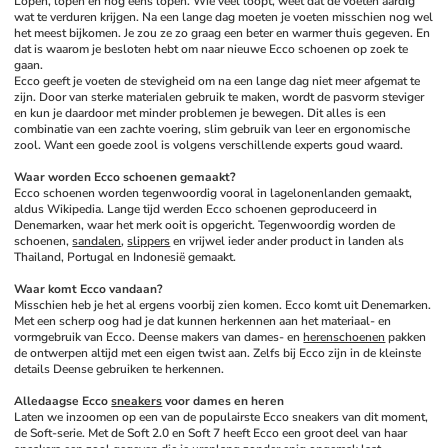
Lopen, lopen en nog eens lopen. Wie veel loopt, weet dat de voeten aardig 
wat te verduren krijgen. Na een lange dag moeten je voeten misschien nog wel 
het meest bijkomen. Je zou ze zo graag een beter en warmer thuis gegeven. En 
dat is waarom je besloten hebt om naar nieuwe Ecco schoenen op zoek te 
gaan. 
Ecco geeft je voeten de stevigheid om na een lange dag niet meer afgemat te 
zijn. Door van sterke materialen gebruik te maken, wordt de pasvorm steviger 
en kun je daardoor met minder problemen je bewegen. Dit alles is een 
combinatie van een zachte voering, slim gebruik van leer en ergonomische 
zool. Want een goede zool is volgens verschillende experts goud waard. 
Waar worden Ecco schoenen gemaakt?
Ecco schoenen worden tegenwoordig vooral in lagelonenlanden gemaakt, 
aldus Wikipedia. Lange tijd werden Ecco schoenen geproduceerd in 
Denemarken, waar het merk ooit is opgericht. Tegenwoordig worden de 
schoenen, 
sandalen
, 
slippers
 en vrijwel ieder ander product in landen als 
Thailand, Portugal en Indonesië gemaakt. 
Waar komt Ecco vandaan?
Misschien heb je het al ergens voorbij zien komen. Ecco komt uit Denemarken. 
Met een scherp oog had je dat kunnen herkennen aan het materiaal- en 
vormgebruik van Ecco. Deense makers van dames- en 
herenschoenen
 pakken 
de ontwerpen altijd met een eigen twist aan. Zelfs bij Ecco zijn in de kleinste 
details Deense gebruiken te herkennen. 
Alledaagse Ecco 
sneakers
 voor dames en heren
Laten we inzoomen op een van de populairste Ecco sneakers van dit moment, 
de Soft-serie. Met de Soft 2.0 en Soft 7 heeft Ecco een groot deel van haar 