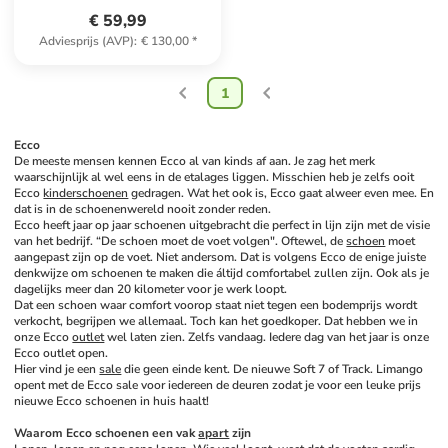
€ 59,99
Adviesprijs (AVP)
:
€ 130,00
*
1
Ecco
De meeste mensen kennen Ecco al van kinds af aan. Je zag het merk 
waarschijnlijk al wel eens in de etalages liggen. Misschien heb je zelfs ooit 
Ecco 
kinderschoenen
 gedragen. Wat het ook is, Ecco gaat alweer even mee. En 
dat is in de schoenenwereld nooit zonder reden. 
Ecco heeft jaar op jaar schoenen uitgebracht die perfect in lijn zijn met de visie 
van het bedrijf. “De schoen moet de voet volgen". Oftewel, de 
schoen
 moet 
aangepast zijn op de voet. Niet andersom. Dat is volgens Ecco de enige juiste 
denkwijze om schoenen te maken die áltijd comfortabel zullen zijn. Ook als je 
dagelijks meer dan 20 kilometer voor je werk loopt. 
Dat een schoen waar comfort voorop staat niet tegen een bodemprijs wordt 
verkocht, begrijpen we allemaal. Toch kan het goedkoper. Dat hebben we in 
onze Ecco 
outlet
 wel laten zien. Zelfs vandaag. Iedere dag van het jaar is onze 
Ecco outlet open. 
Hier vind je een 
sale
 die geen einde kent. De nieuwe Soft 7 of Track. Limango 
opent met de Ecco sale voor iedereen de deuren zodat je voor een leuke prijs 
nieuwe Ecco schoenen in huis haalt!
Waarom Ecco schoenen een vak 
apart
 zijn