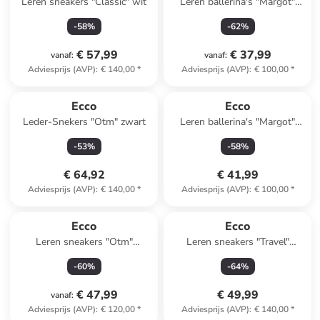
Leren sneakers "Classic" wit
Leren ballerina's "Margot"
zilverkleurig
-
58
%
-
62
%
€ 57,99
€ 37,99
vanaf
:
vanaf
:
Adviesprijs (AVP)
:
€ 140,00
*
Adviesprijs (AVP)
:
€ 100,00
*
Ecco
Ecco
Leder-Snekers "Otm" zwart
Leren ballerina's "Margot"
rood
-
53
%
-
58
%
€ 64,92
€ 41,99
Adviesprijs (AVP)
:
€ 140,00
*
Adviesprijs (AVP)
:
€ 100,00
*
Ecco
Ecco
Leren sneakers "Otm"
Leren sneakers "Travel"
lichtroze/wit/beige
lichtroze
-
60
%
-
64
%
€ 47,99
€ 49,99
vanaf
:
Adviesprijs (AVP)
:
€ 120,00
*
Adviesprijs (AVP)
:
€ 140,00
*