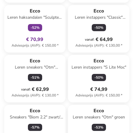
family
exclusief
Ecco
Ecco
Leren haksandalen "Sculpted"
Leren instappers "Classic"
zwart
lichtbruin
-
52
%
-
50
%
€ 70,99
€ 64,99
vanaf
:
Adviesprijs (AVP)
:
€ 150,00
*
Adviesprijs (AVP)
:
€ 130,00
*
Ecco
Ecco
Leren sneakers "Otm"
Leren instappers "S Lite Moc"
kaki/zwart
-
51
%
-
50
%
€ 62,99
€ 74,99
vanaf
:
Adviesprijs (AVP)
:
€ 130,00
*
Adviesprijs (AVP)
:
€ 150,00
*
Ecco
Ecco
Sneakers "Biom 2.2" zwart/
Leren sneakers "Otm" groen
grijs
-
57
%
-
53
%