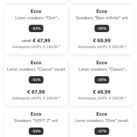
Ecco
Ecco
Leren sneakers "Otm"
Sneakers "Bion Infinite" wit
donkerblauw
-
63
%
-
65
%
€ 47,99
€ 68,99
vanaf
:
Adviesprijs (AVP)
:
€ 130,00
*
Adviesprijs (AVP)
:
€ 200,00
*
Ecco
Ecco
Leren sneakers "Classic" zwart
Leren sneakers "Classic"
donkerblauw
-
51
%
-
65
%
€ 67,99
€ 48,99
Adviesprijs (AVP)
:
€ 140,00
*
Adviesprijs (AVP)
:
€ 140,00
*
Ecco
Ecco
Sneakers "SOFT 7" wit
Leren sneakers "Otm" zwart
-
53
%
-
57
%