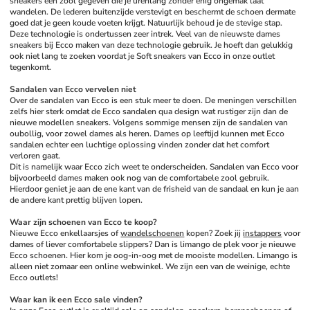
sneakers een zool gegeven die je urenlang zonder enig ongemak laat 
wandelen. De lederen buitenzijde verstevigt en beschermt de schoen dermate 
goed dat je geen koude voeten krijgt. Natuurlijk behoud je de stevige stap. 
Deze technologie is ondertussen zeer intrek. Veel van de nieuwste dames 
sneakers bij Ecco maken van deze technologie gebruik. Je hoeft dan gelukkig 
ook niet lang te zoeken voordat je Soft sneakers van Ecco in onze outlet 
tegenkomt. 
Sandalen van Ecco vervelen niet
Over de sandalen van Ecco is een stuk meer te doen. De meningen verschillen 
zelfs hier sterk omdat de Ecco sandalen qua design wat rustiger zijn dan de 
nieuwe modellen sneakers. Volgens sommige mensen zijn de sandalen van 
oubollig, voor zowel dames als heren. Dames op leeftijd kunnen met Ecco 
sandalen echter een luchtige oplossing vinden zonder dat het comfort 
verloren gaat. 
Dit is namelijk waar Ecco zich weet te onderscheiden. Sandalen van Ecco voor 
bijvoorbeeld dames maken ook nog van de comfortabele zool gebruik. 
Hierdoor geniet je aan de ene kant van de frisheid van de sandaal en kun je aan 
de andere kant prettig blijven lopen. 
Waar zijn schoenen van Ecco te koop?
Nieuwe Ecco enkellaarsjes of 
wandelschoenen
 kopen? Zoek jij 
instappers
 voor 
dames of liever comfortabele slippers? Dan is limango de plek voor je nieuwe 
Ecco schoenen. Hier kom je oog-in-oog met de mooiste modellen. Limango is 
alleen niet zomaar een online webwinkel. We zijn een van de weinige, echte 
Ecco outlets! 
Waar kan ik een Ecco sale vinden?