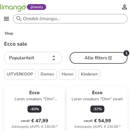
family
Shop
Ecco sale
1
Populariteit
Alle filters
UITVERKOOP
Dames
Heren
Kinderen
Ecco
Ecco
Leren sneakers "Otm"
Leren sneakers "Otm" zwart
grijs/zilverkleurig
-
63
%
-
57
%
€ 47,99
€ 54,99
vanaf
:
vanaf
:
Adviesprijs (AVP)
:
€ 130,00
*
Adviesprijs (AVP)
:
€ 130,00
*