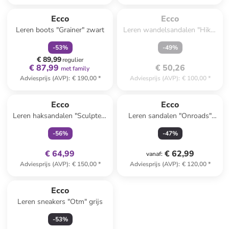
Te laat. Het product is 
family
korting
uitverkocht.
Ecco
Ecco
Leren boots "Grainer" zwart
Leren wandelsandalen "Hike"
wit
-
53
%
-
49
%
€ 89,99
regulier
€ 87,99
€ 50,26
met family
Adviesprijs (AVP)
:
€ 190,00
*
Adviesprijs (AVP)
:
€ 100,00
*
family
exclusief
Ecco
Ecco
Leren haksandalen "Sculpted"
Leren sandalen "Onroads"
zwart
donkerblauw
-
56
%
-
47
%
€ 64,99
€ 62,99
vanaf
:
Adviesprijs (AVP)
:
€ 150,00
*
Adviesprijs (AVP)
:
€ 120,00
*
Ecco
Leren sneakers "Otm" grijs
-
53
%