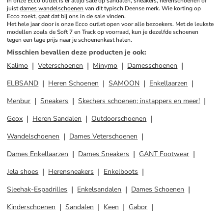
In onze Ecco outlet is er altijd sale op sandalen, sneakers, herenschoenen of 
juist 
dames wandelschoenen
 van dit typisch Deense merk. Wie korting op 
Ecco zoekt, gaat dat bij ons in de sale vinden. 
Het hele jaar door is onze Ecco outlet open voor alle bezoekers. Met de leukste 
modellen zoals de Soft 7 en Track op voorraad, kun je dezelfde schoenen 
tegen een lage prijs naar je schoenenkast halen.
Misschien bevallen deze producten je ook
:
Kalimo
Veterschoenen
Minymo
Damesschoenen
ELBSAND
Heren Schoenen
SAMOON
Enkellaarzen
Menbur
Sneakers
Skechers schoenen; instappers en meer!
Geox
Heren Sandalen
Outdoorschoenen
Wandelschoenen
Dames Veterschoenen
Dames Enkellaarzen
Dames Sneakers
GANT Footwear
Jela shoes
Herensneakers
Enkelboots
Sleehak-Espadrilles
Enkelsandalen
Dames Schoenen
Kinderschoenen
Sandalen
Keen
Gabor