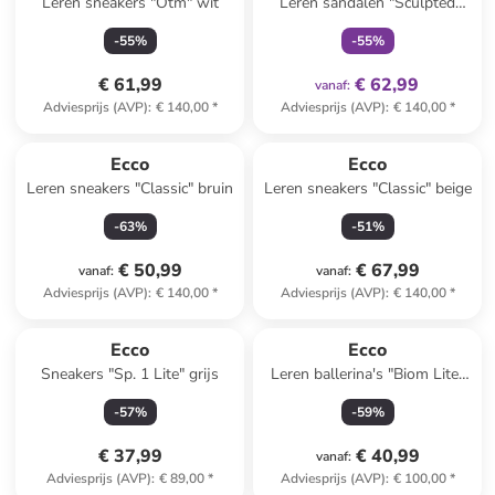
Leren sneakers "Otm" wit
Leren sandalen "Sculpted
Alba" crème
-
55
%
-
55
%
€ 61,99
€ 62,99
vanaf
:
Adviesprijs (AVP)
:
€ 140,00
*
Adviesprijs (AVP)
:
€ 140,00
*
Ecco
Ecco
Leren sneakers "Classic" bruin
Leren sneakers "Classic" beige
-
63
%
-
51
%
€ 50,99
€ 67,99
vanaf
:
vanaf
:
Adviesprijs (AVP)
:
€ 140,00
*
Adviesprijs (AVP)
:
€ 140,00
*
Ecco
Ecco
Sneakers "Sp. 1 Lite" grijs
Leren ballerina's "Biom Lite"
lichtroze
-
57
%
-
59
%
€ 37,99
€ 40,99
vanaf
:
Adviesprijs (AVP)
:
€ 89,00
*
Adviesprijs (AVP)
:
€ 100,00
*