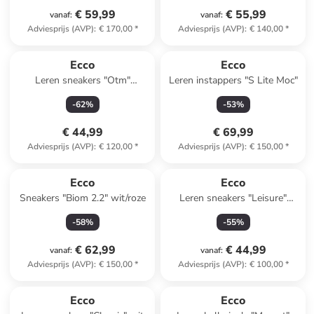
€ 59,99
€ 55,99
vanaf
:
vanaf
:
Adviesprijs (AVP)
:
€ 170,00
*
Adviesprijs (AVP)
:
€ 140,00
*
Ecco
Ecco
Leren sneakers "Otm"
Leren instappers "S Lite Moc"
groen/wit
-
62
%
-
53
%
€ 44,99
€ 69,99
Adviesprijs (AVP)
:
€ 120,00
*
Adviesprijs (AVP)
:
€ 150,00
*
Ecco
Ecco
Sneakers "Biom 2.2" wit/roze
Leren sneakers "Leisure"
lichtroze
-
58
%
-
55
%
€ 62,99
€ 44,99
vanaf
:
vanaf
:
Adviesprijs (AVP)
:
€ 150,00
*
Adviesprijs (AVP)
:
€ 100,00
*
Ecco
Ecco