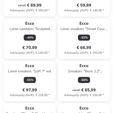
€ 69,99
€ 59,99
vanaf
:
Adviesprijs (AVP)
:
€ 150,00
*
Adviesprijs (AVP)
:
€ 140,00
*
Ecco
Ecco
Leren sandalen "Sculpted
Leren sneakers "Street Court"
Alba" lichtbruin
wit/zwart/geel
-
49
%
-
55
%
€ 70,99
€ 66,99
Adviesprijs (AVP)
:
€ 140,00
*
Adviesprijs (AVP)
:
€ 150,00
*
Ecco
Ecco
Leren sneakers "Soft 7" wit
Sneakers "Biom 2.2"
lichtroze/beige
-
55
%
-
56
%
€ 97,99
€ 65,99
vanaf
:
Adviesprijs (AVP)
:
€ 219,50
*
Adviesprijs (AVP)
:
€ 150,00
*
Ecco
Ecco