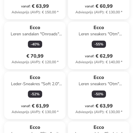
€ 63,99
€ 60,99
vanaf
:
vanaf
:
Adviesprijs (AVP)
:
€ 150,00
*
Adviesprijs (AVP)
:
€ 130,00
*
Ecco
Ecco
Leren sandalen "Onroads"
Leren sneakers "Otm"
zwart
donkerblauw/grijs
-
40
%
-
55
%
€ 70,99
€ 62,99
vanaf
:
Adviesprijs (AVP)
:
€ 120,00
*
Adviesprijs (AVP)
:
€ 140,00
*
Ecco
Ecco
Leder-Sneakres "Soft 2.0"
Leren sneakers "Otm"
geel
wit/beige/donkerblauw
-
52
%
-
50
%
€ 61,99
€ 63,99
vanaf
:
vanaf
:
Adviesprijs (AVP)
:
€ 130,00
*
Adviesprijs (AVP)
:
€ 130,00
*
family
exclusief
Ecco
Ecco