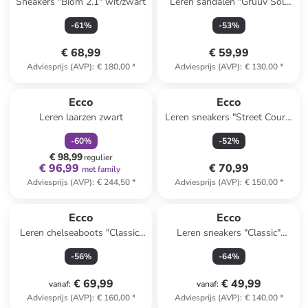
Sneakers "Biom 2.1" wit/zwart
Leren sandalen "Gruuv Sol"
beige
-
61
%
-
53
%
€ 68,99
€ 59,99
Adviesprijs (AVP)
:
€ 180,00
*
Adviesprijs (AVP)
:
€ 130,00
*
family
korting
Ecco
Ecco
Leren laarzen zwart
Leren sneakers "Street Court"
wit/lichtblauw
-
60
%
-
52
%
€ 98,99
regulier
€ 96,99
€ 70,99
met family
Adviesprijs (AVP)
:
€ 244,50
*
Adviesprijs (AVP)
:
€ 150,00
*
Ecco
Ecco
Leren chelseaboots "Classic"
Leren sneakers "Classic"
lichtbruin
donkerblauw/wit
-
56
%
-
64
%
€ 69,99
€ 49,99
vanaf
:
vanaf
:
Adviesprijs (AVP)
:
€ 160,00
*
Adviesprijs (AVP)
:
€ 140,00
*