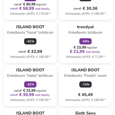
€ 60,99
vanaf
:
regulier
€ 58,99
€ 30,36
vanaf
:
vanaf
:
met family
Adviesprijs (AVP)
:
€ 179,90
*
Adviesprijs (AVP)
:
€ 180,00
*
family
korting
ISLAND BOOT
trendyol
Enkelboots "Ilonie" lichtbruin
Enkelboots lichtbruin
-
81
%
-
69
%
€ 23,99
regulier
€ 32,99
€ 21,99
vanaf
:
met family
Adviesprijs (AVP)
:
€ 180,00
*
Adviesprijs (AVP)
:
€ 71,99
*
family
korting
ISLAND BOOT
ISLAND BOOT
Enkelboots "Idalia" lichtbruin
Enkelboots "Floella" zwart
-
82
%
-
74
%
€ 32,99
vanaf
:
regulier
€ 30,99
€ 45,49
vanaf
:
met family
Adviesprijs (AVP)
:
€ 180,00
*
Adviesprijs (AVP)
:
€ 180,00
*
ISLAND BOOT
Sixth Sens