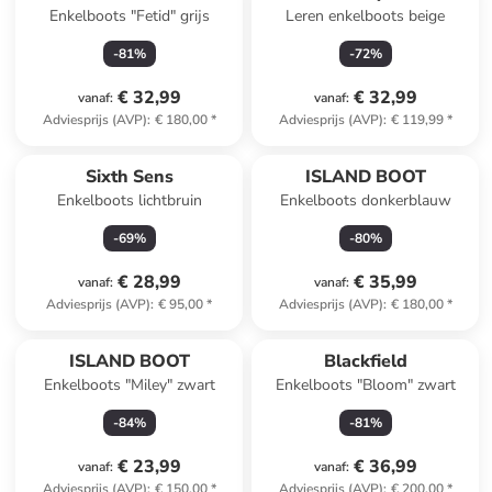
Enkelboots "Fetid" grijs
Leren enkelboots beige
-
81
%
-
72
%
€ 32,99
€ 32,99
vanaf
:
vanaf
:
Adviesprijs (AVP)
:
€ 180,00
*
Adviesprijs (AVP)
:
€ 119,99
*
Sixth Sens
ISLAND BOOT
Enkelboots lichtbruin
Enkelboots donkerblauw
-
69
%
-
80
%
€ 28,99
€ 35,99
vanaf
:
vanaf
:
Adviesprijs (AVP)
:
€ 95,00
*
Adviesprijs (AVP)
:
€ 180,00
*
ISLAND BOOT
Blackfield
Enkelboots "Miley" zwart
Enkelboots "Bloom" zwart
-
84
%
-
81
%
€ 23,99
€ 36,99
vanaf
:
vanaf
:
Adviesprijs (AVP)
:
€ 150,00
*
Adviesprijs (AVP)
:
€ 200,00
*