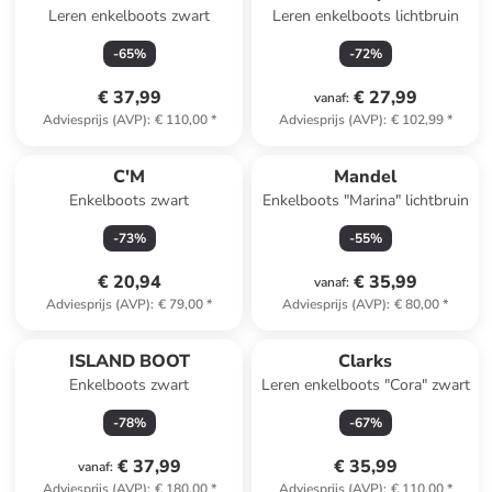
Leren enkelboots zwart
Leren enkelboots lichtbruin
-
65
%
-
72
%
€ 37,99
€ 27,99
vanaf
:
Adviesprijs (AVP)
:
€ 110,00
*
Adviesprijs (AVP)
:
€ 102,99
*
C'M
Mandel
Enkelboots zwart
Enkelboots "Marina" lichtbruin
-
73
%
-
55
%
€ 20,94
€ 35,99
vanaf
:
Adviesprijs (AVP)
:
€ 79,00
*
Adviesprijs (AVP)
:
€ 80,00
*
ISLAND BOOT
Clarks
Enkelboots zwart
Leren enkelboots "Cora" zwart
-
78
%
-
67
%
€ 37,99
€ 35,99
vanaf
:
Adviesprijs (AVP)
:
€ 180,00
*
Adviesprijs (AVP)
:
€ 110,00
*