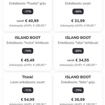
Enkelboots "Floella" grijs
Enkelboots zwart
-
77
%
-
66
%
€ 40,99
€ 31,99
vanaf
:
Adviesprijs (AVP)
:
€ 180,00
*
Adviesprijs (AVP)
:
€ 95,00
*
ISLAND BOOT
ISLAND BOOT
Enkelboots "Insha" lichtbruin
Enkelboots "Idila" lichtbruin
-
74
%
-
80
%
€ 45,49
€ 34,55
vanaf
:
Adviesprijs (AVP)
:
€ 180,00
*
Adviesprijs (AVP)
:
€ 180,00
*
Think!
ISLAND BOOT
Leren enkelboots zwart
Enkelboots "Ibilis" grijs
-
71
%
-
79
%
€ 54,99
€ 36,99
Adviesprijs (AVP)
:
€ 189,90
*
Adviesprijs (AVP)
:
€ 180,00
*