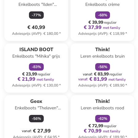
Enkelboots "Ilden"
Enkelboots crème
donkerblauw
-
77
%
-
68
%
€ 39,99
regulier
€ 40,99
€ 37,99
met family
Adviesprijs (AVP)
:
€ 180,00
*
Adviesprijs (AVP)
:
€ 118,99
*
family
korting
family
korting
ISLAND BOOT
Think!
Enkelboots "Mihika" grijs
Leren enkelboots bruin
-
83
%
-
56
%
€ 23,99
€ 83,99
regulier
vanaf
:
regulier
€ 21,99
€ 81,99
vanaf
:
met family
met family
Adviesprijs (AVP)
:
€ 130,00
*
Adviesprijs (AVP)
:
€ 189,90
*
family
korting
Geox
Think!
Enkelboots "Theleven"
Leren enkelboots rood
lichtbruin
-
56
%
-
62
%
€ 72,99
regulier
€ 27,99
€ 70,99
vanaf
:
met family
Adviesprijs (AVP)
:
€ 64,95
*
Adviesprijs (AVP)
:
€ 189,90
*