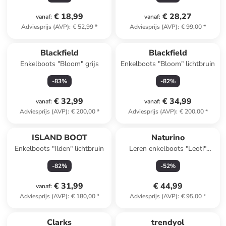
€ 18,99
€ 28,27
vanaf
:
vanaf
:
Adviesprijs (AVP)
:
€ 52,99
*
Adviesprijs (AVP)
:
€ 99,00
*
Blackfield
Blackfield
Enkelboots "Bloom" grijs
Enkelboots "Bloom" lichtbruin
-
83
%
-
82
%
€ 32,99
€ 34,99
vanaf
:
vanaf
:
Adviesprijs (AVP)
:
€ 200,00
*
Adviesprijs (AVP)
:
€ 200,00
*
ISLAND BOOT
Naturino
Enkelboots "Ilden" lichtbruin
Leren enkelboots "Leoti"
lichtroze
-
82
%
-
52
%
€ 31,99
€ 44,99
vanaf
:
Adviesprijs (AVP)
:
€ 180,00
*
Adviesprijs (AVP)
:
€ 95,00
*
Clarks
trendyol