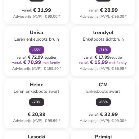
€ 31,99
€ 28,99
vanaf
:
vanaf
:
Adviesprijs (AVP)
:
€ 99,00
*
Adviesprijs (AVP)
:
€ 95,00
*
family
korting
family
korting
Unisa
trendyol
Leren enkelboots bruin
Enkelboots lichtbruin
-
55
%
-
71
%
€ 72,99
€ 17,99
vanaf
:
regulier
vanaf
:
regulier
€ 70,99
€ 15,99
vanaf
:
vanaf
:
met family
met family
Adviesprijs (AVP)
:
€ 159,90
*
Adviesprijs (AVP)
:
€ 55,99
*
Heine
C'M
Leren enkelboots zwart
Enkelboots zwart
-
79
%
-
66
%
€ 20,99
€ 32,99
vanaf
:
Adviesprijs (AVP)
:
€ 99,99
*
Adviesprijs (AVP)
:
€ 99,00
*
Lasocki
Primigi