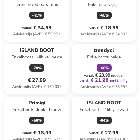
Leren enkelboots bruin
Enkelboots grijs
-
41
%
-
65
%
€ 34,99
€ 18,99
vanaf
:
vanaf
:
Adviesprijs (AVP)
:
€ 59,99
*
Adviesprijs (AVP)
:
€ 54,90
*
family
korting
ISLAND BOOT
trendyol
Enkelboots "Mihika" beige
Enkelboots beige
-
78
%
-
68
%
€ 23,99
vanaf
:
regulier
€ 27,99
€ 21,99
vanaf
:
met family
Adviesprijs (AVP)
:
€ 130,00
*
Adviesprijs (AVP)
:
€ 68,99
*
Primigi
ISLAND BOOT
Enkelboots donkerblauw
Enkelboots "Miley" zwart
-
68
%
-
84
%
€ 18,99
€ 27,99
vanaf
:
vanaf
:
Adviesprijs (AVP)
:
€ 59,59
*
Adviesprijs (AVP)
:
€ 180,00
*