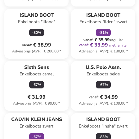
family
korting
ISLAND BOOT
ISLAND BOOT
Enkelboots "Illona"
Enkelboots "Ilden" zwart
lichtbruin/crème
-
80
%
-
81
%
€ 35,99
vanaf
:
regulier
€ 38,99
€ 33,99
vanaf
:
vanaf
:
met family
Adviesprijs (AVP)
:
€ 200,00
*
Adviesprijs (AVP)
:
€ 180,00
*
Sixth Sens
U.S. Polo Assn.
Enkelboots camel
Enkelboots beige
-
67
%
-
67
%
€ 31,99
€ 34,99
vanaf
:
Adviesprijs (AVP)
:
€ 99,00
*
Adviesprijs (AVP)
:
€ 109,00
*
family
korting
CALVIN KLEIN JEANS
ISLAND BOOT
Enkelboots zwart
Enkelboots "Insha" zwart
-
67
%
-
83
%