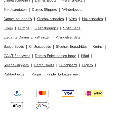
Damesschoenen
Dames Boots
Herensneakers
Enkelsandalen
Dames Slippers
Winterboots
Dames ballerina's
Sleehaksandalen
Vans
Haksandalen
Clogs
Pumps
Sleehakpumps
Sixth Sens
Elegante Dames Enkellaarzen
Wandelsandalen
Babys Boots
Chelseaboots
Sleehak-Espadrilles
Kmins
GANT Footwear
Dames Enkellaarzen hoge
Högl
Sleehakslippers
Heren Boots
Bundgaard
Legero
Rubberlaarzen
Wojas
Kinder Enkellaarzen