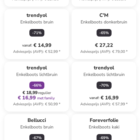
trendyol
C'M
Enkelboots bruin
Enkelboots donkerbruin
-
71
%
-
65
%
€ 14,99
€ 27,22
vanaf
:
Adviesprijs (AVP)
:
€ 52,99
*
Adviesprijs (AVP)
:
€ 79,00
*
family
korting
trendyol
trendyol
Enkelboots lichtbruin
Enkelboots lichtbruin
-
66
%
-
70
%
€ 18,99
regulier
€ 16,99
€ 16,99
vanaf
:
met family
Adviesprijs (AVP)
:
€ 50,99
*
Adviesprijs (AVP)
:
€ 57,99
*
Bellucci
Foreverfolie
Enkelboots bruin
Enkelboots kaki
-
67
%
-
69
%