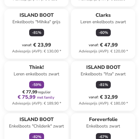
ISLAND BOOT
Clarks
Enkelboots "Mihika" grijs
Leren enkelboots zwart
-
81
%
-
60
%
€ 23,99
€ 47,99
vanaf
:
vanaf
:
Adviesprijs (AVP)
:
€ 130,00
*
Adviesprijs (AVP)
:
€ 120,00
*
family
korting
Think!
ISLAND BOOT
Leren enkelboots zwart
Enkelboots "Ifza" zwart
-
59
%
-
81
%
€ 77,99
regulier
€ 75,99
€ 32,99
vanaf
:
met family
Adviesprijs (AVP)
:
€ 189,90
*
Adviesprijs (AVP)
:
€ 180,00
*
family
korting
ISLAND BOOT
Foreverfolie
Enkelboots "Childerik" zwart
Enkelboots zwart
-
82
%
-
67
%