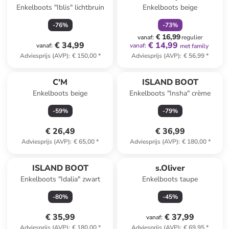
Enkelboots "Iblis" lichtbruin
Enkelboots beige
-
76
%
-
73
%
€ 16,99
vanaf
:
regulier
€ 34,99
€ 14,99
vanaf
:
vanaf
:
met family
Adviesprijs (AVP)
:
€ 150,00
*
Adviesprijs (AVP)
:
€ 56,99
*
C'M
ISLAND BOOT
Enkelboots beige
Enkelboots "Insha" crème
-
59
%
-
79
%
€ 26,49
€ 36,99
Adviesprijs (AVP)
:
€ 65,00
*
Adviesprijs (AVP)
:
€ 180,00
*
ISLAND BOOT
s.Oliver
Enkelboots "Idalia" zwart
Enkelboots taupe
-
80
%
-
45
%
€ 35,99
€ 37,99
vanaf
:
Adviesprijs (AVP)
:
€ 180,00
*
Adviesprijs (AVP)
:
€ 69,95
*