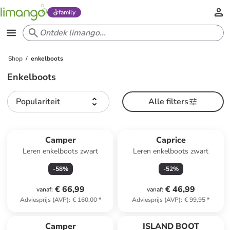
family
Shop
enkelboots
Enkelboots
Populariteit
Alle filters
Camper
Caprice
Leren enkelboots zwart
Leren enkelboots zwart
-
58
%
-
52
%
€ 66,99
€ 46,99
vanaf
:
vanaf
:
Adviesprijs (AVP)
:
€ 160,00
*
Adviesprijs (AVP)
:
€ 99,95
*
Camper
ISLAND BOOT