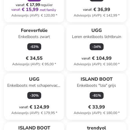
€ 17,99
vanaf
:
regulier
€ 15,99
€ 36,99
vanaf
:
vanaf
:
met family
Adviesprijs (AVP)
:
€ 120,00
*
Adviesprijs (AVP)
:
€ 142,99
*
Foreverfolie
UGG
Enkelboots zwart
Leren enkelboots lichtbruin
-
63
%
-
34
%
€ 34,55
€ 104,99
vanaf
:
Adviesprijs (AVP)
:
€ 95,00
*
Adviesprijs (AVP)
:
€ 160,00
*
UGG
ISLAND BOOT
Enkelboots met schapenvacht
Enkelboots "Izia" grijs
"Venture Daze" crème
-
30
%
-
81
%
€ 124,99
€ 33,99
vanaf
:
Adviesprijs (AVP)
:
€ 179,95
*
Adviesprijs (AVP)
:
€ 180,00
*
family
korting
ISLAND BOOT
trendyol