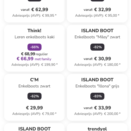
€ 62,99
€ 32,99
vanaf
:
vanaf
:
Adviesprijs (AVP)
:
€ 99,95
*
Adviesprijs (AVP)
:
€ 95,00
*
family
korting
Think!
ISLAND BOOT
Leren enkelboots kaki
Enkelboots "Miley" zwart
-
66
%
-
82
%
€ 68,99
regulier
€ 66,99
€ 30,99
vanaf
:
met family
Adviesprijs (AVP)
:
€ 199,90
*
Adviesprijs (AVP)
:
€ 180,00
*
C'M
ISLAND BOOT
Enkelboots zwart
Enkelboots "Illona" grijs
-
62
%
-
83
%
€ 29,99
€ 33,99
vanaf
:
Adviesprijs (AVP)
:
€ 79,00
*
Adviesprijs (AVP)
:
€ 200,00
*
ISLAND BOOT
trendyol