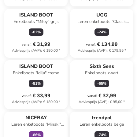
ISLAND BOOT
UGG
Enkelboots "Miley" grijs
Leren enkelboots "Classic
Ultra Mini" donkerblauw
-
82
%
-
24
%
€ 31,99
€ 134,99
vanaf
:
vanaf
:
Adviesprijs (AVP)
:
€ 180,00
*
Adviesprijs (AVP)
:
€ 179,95
*
ISLAND BOOT
Sixth Sens
Enkelboots "Idila" crème
Enkelboots zwart
-
81
%
-
65
%
€ 33,99
€ 32,99
vanaf
:
vanaf
:
Adviesprijs (AVP)
:
€ 180,00
*
Adviesprijs (AVP)
:
€ 95,00
*
family
korting
NICEBAY
trendyol
Leren enkelboots "Minaki"
Leren enkelboots beige
zwart
-
86
%
-
74
%