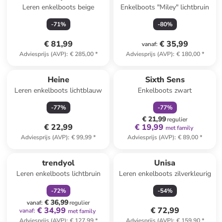
Leren enkelboots beige
Enkelboots "Miley" lichtbruin
-
71
%
-
80
%
€ 81,99
€ 35,99
vanaf
:
Adviesprijs (AVP)
:
€ 285,00
*
Adviesprijs (AVP)
:
€ 180,00
*
family
korting
Heine
Sixth Sens
Leren enkelboots lichtblauw
Enkelboots zwart
-
77
%
-
77
%
€ 21,99
regulier
€ 22,99
€ 19,99
met family
Adviesprijs (AVP)
:
€ 99,99
*
Adviesprijs (AVP)
:
€ 89,00
*
family
korting
trendyol
Unisa
Leren enkelboots lichtbruin
Leren enkelboots zilverkleurig
-
72
%
-
54
%
€ 36,99
vanaf
:
regulier
€ 34,99
€ 72,99
vanaf
:
met family
Adviesprijs (AVP)
:
€ 127,99
*
Adviesprijs (AVP)
:
€ 159,90
*