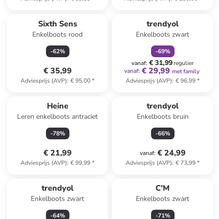
family
korting
Sixth Sens
trendyol
Enkelboots rood
Enkelboots zwart
-
62
%
-
69
%
€ 31,99
vanaf
:
regulier
€ 35,99
€ 29,99
vanaf
:
met family
Adviesprijs (AVP)
:
€ 95,00
*
Adviesprijs (AVP)
:
€ 96,99
*
Heine
trendyol
Leren enkelboots antraciet
Enkelboots bruin
-
78
%
-
66
%
€ 21,99
€ 24,99
vanaf
:
Adviesprijs (AVP)
:
€ 99,99
*
Adviesprijs (AVP)
:
€ 73,99
*
trendyol
C'M
Enkelboots zwart
Enkelboots zwart
-
64
%
-
71
%