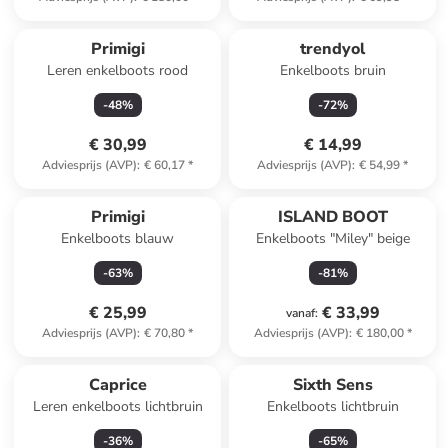
Primigi
trendyol
Leren enkelboots rood
Enkelboots bruin
-
48
%
-
72
%
€ 30,99
€ 14,99
Adviesprijs (AVP)
:
€ 60,17
*
Adviesprijs (AVP)
:
€ 54,99
*
Primigi
ISLAND BOOT
Enkelboots blauw
Enkelboots "Miley" beige
-
63
%
-
81
%
€ 25,99
€ 33,99
vanaf
:
Adviesprijs (AVP)
:
€ 70,80
*
Adviesprijs (AVP)
:
€ 180,00
*
Caprice
Sixth Sens
Leren enkelboots lichtbruin
Enkelboots lichtbruin
-
36
%
-
65
%