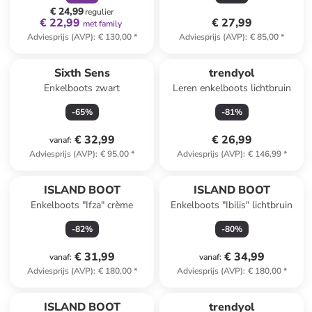
€ 24,99
regulier
€ 22,99
€ 27,99
met family
Adviesprijs (AVP)
:
€ 130,00
*
Adviesprijs (AVP)
:
€ 85,00
*
Sixth Sens
trendyol
Enkelboots zwart
Leren enkelboots lichtbruin
-
65
%
-
81
%
€ 32,99
€ 26,99
vanaf
:
Adviesprijs (AVP)
:
€ 95,00
*
Adviesprijs (AVP)
:
€ 146,99
*
ISLAND BOOT
ISLAND BOOT
Enkelboots "Ifza" crème
Enkelboots "Ibilis" lichtbruin
-
82
%
-
80
%
€ 31,99
€ 34,99
vanaf
:
vanaf
:
Adviesprijs (AVP)
:
€ 180,00
*
Adviesprijs (AVP)
:
€ 180,00
*
family
korting
ISLAND BOOT
trendyol