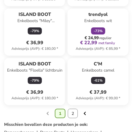
family
korting
ISLAND BOOT
trendyol
Enkelboots "Miley"
Enkelboots wit
zilverkleurig
-
79
%
-
73
%
€ 24,99
regulier
€ 36,99
€ 22,99
met family
Adviesprijs (AVP)
:
€ 180,00
*
Adviesprijs (AVP)
:
€ 85,99
*
ISLAND BOOT
C'M
Enkelboots "Floella" lichtbruin
Enkelboots camel
-
79
%
-
61
%
€ 36,99
€ 37,99
Adviesprijs (AVP)
:
€ 180,00
*
Adviesprijs (AVP)
:
€ 99,00
*
1
2
Misschien bevallen deze producten je ook
: