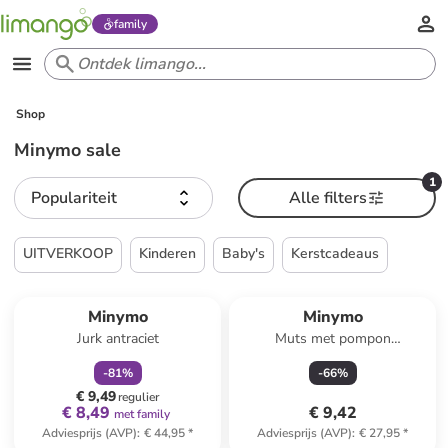
family
Shop
Minymo sale
1
Populariteit
Alle filters
UITVERKOOP
Kinderen
Baby's
Kerstcadeaus
family
korting
Minymo
Minymo
Jurk antraciet
Muts met pompon
donkerblauw
-
81
%
-
66
%
€ 9,49
regulier
€ 8,49
€ 9,42
met family
Adviesprijs (AVP)
:
€ 44,95
*
Adviesprijs (AVP)
:
€ 27,95
*