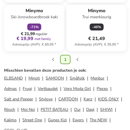
family
korting
Reeds in een ander winkelwagentje
Minymo
Minymo
Ski-/snowboardbroek kaki
Trui meerkleurig
-
71
%
-
46
%
€ 21,99
regulier
€ 19,99
€ 21,49
met family
Adviesprijs (AVP)
:
€ 69,95
*
Adviesprijs (AVP)
:
€ 39,95
*
1
Misschien bevallen deze producten je ook
:
ELBSAND
Minoti
SAMOON
Småfolk
Menbur
Admas
Frugi
Vertbaudet
Vero Moda Girl
Pieces
Salt and Pepper
Stylove
CARTOON
Kanz
KIDS ONLY
Rösch
Moi Noi
PETIT BATEAU
Oui
Dagi
SHIWI
Kalimo
Street One
Gunes Kizi
Ewers
The NEW