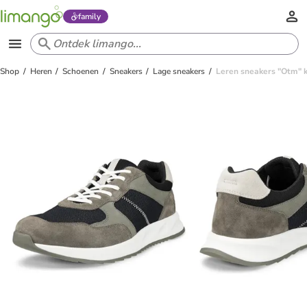
family
Shop
Heren
Schoenen
Sneakers
Lage sneakers
Leren sneakers "Otm" k