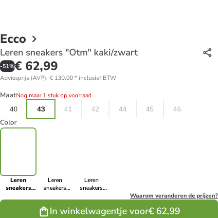
Ecco
Leren sneakers "Otm" kaki/zwart
€ 62,99
-
51
%
Adviesprijs (AVP)
:
€ 130,00
*
inclusief BTW
Maat
Nog maar 1 stuk op voorraad
40
43
41
42
44
45
46
Color
Leren
Leren
Leren
sneakers
sneakers
sneakers
"Otm"
"Otm" grijs
"Otm"
Waarom veranderen de prijzen?
kaki/zwart
wit/beige/donkerblauw
In winkelwagentje voor
€ 62,99