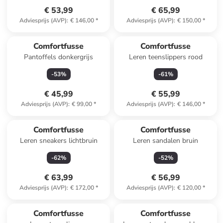
€ 53,99
€ 65,99
Adviesprijs (AVP)
:
€ 146,00
*
Adviesprijs (AVP)
:
€ 150,00
*
Comfortfusse
Comfortfusse
Pantoffels donkergrijs
Leren teenslippers rood
-
53
%
-
61
%
€ 45,99
€ 55,99
Adviesprijs (AVP)
:
€ 99,00
*
Adviesprijs (AVP)
:
€ 146,00
*
Comfortfusse
Comfortfusse
Leren sneakers lichtbruin
Leren sandalen bruin
-
62
%
-
52
%
€ 63,99
€ 56,99
Adviesprijs (AVP)
:
€ 172,00
*
Adviesprijs (AVP)
:
€ 120,00
*
Comfortfusse
Comfortfusse