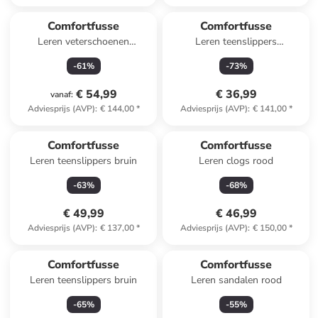
Comfortfusse
Comfortfusse
Leren veterschoenen
Leren teenslippers
beige/grijs
roségoudkleurig
-
61
%
-
73
%
€ 54,99
€ 36,99
vanaf
:
Adviesprijs (AVP)
:
€ 144,00
*
Adviesprijs (AVP)
:
€ 141,00
*
Comfortfusse
Comfortfusse
Leren teenslippers bruin
Leren clogs rood
-
63
%
-
68
%
€ 49,99
€ 46,99
Adviesprijs (AVP)
:
€ 137,00
*
Adviesprijs (AVP)
:
€ 150,00
*
Comfortfusse
Comfortfusse
Leren teenslippers bruin
Leren sandalen rood
-
65
%
-
55
%