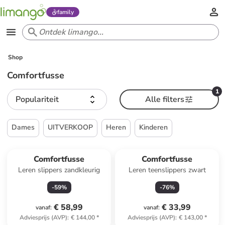
family
Shop
Comfortfusse
1
Populariteit
Alle filters
Dames
UITVERKOOP
Heren
Kinderen
Comfortfusse
Comfortfusse
Leren slippers zandkleurig
Leren teenslippers zwart
-
59
%
-
76
%
€ 58,99
€ 33,99
vanaf
:
vanaf
:
Adviesprijs (AVP)
:
€ 144,00
*
Adviesprijs (AVP)
:
€ 143,00
*