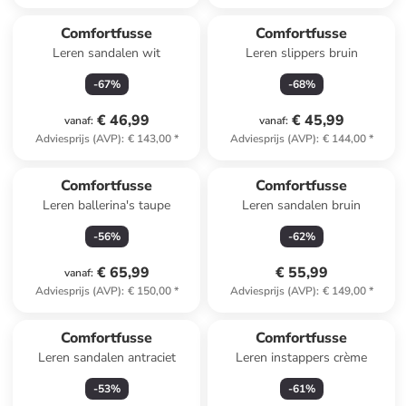
Comfortfusse
Comfortfusse
Leren sandalen wit
Leren slippers bruin
-
67
%
-
68
%
€ 46,99
€ 45,99
vanaf
:
vanaf
:
Adviesprijs (AVP)
:
€ 143,00
*
Adviesprijs (AVP)
:
€ 144,00
*
Comfortfusse
Comfortfusse
Leren ballerina's taupe
Leren sandalen bruin
-
56
%
-
62
%
€ 65,99
€ 55,99
vanaf
:
Adviesprijs (AVP)
:
€ 150,00
*
Adviesprijs (AVP)
:
€ 149,00
*
Comfortfusse
Comfortfusse
Leren sandalen antraciet
Leren instappers crème
-
53
%
-
61
%