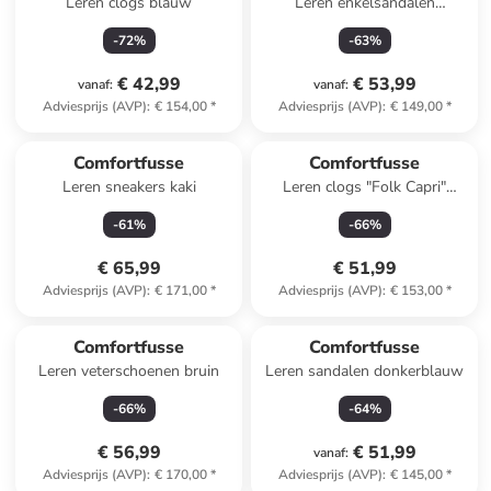
Leren clogs blauw
Leren enkelsandalen
zandkleurig
-
72
%
-
63
%
€ 42,99
€ 53,99
vanaf
:
vanaf
:
Adviesprijs (AVP)
:
€ 154,00
*
Adviesprijs (AVP)
:
€ 149,00
*
Comfortfusse
Comfortfusse
Leren sneakers kaki
Leren clogs "Folk Capri"
lichtbruin
-
61
%
-
66
%
€ 65,99
€ 51,99
Adviesprijs (AVP)
:
€ 171,00
*
Adviesprijs (AVP)
:
€ 153,00
*
Comfortfusse
Comfortfusse
Leren veterschoenen bruin
Leren sandalen donkerblauw
-
66
%
-
64
%
€ 56,99
€ 51,99
vanaf
:
Adviesprijs (AVP)
:
€ 170,00
*
Adviesprijs (AVP)
:
€ 145,00
*