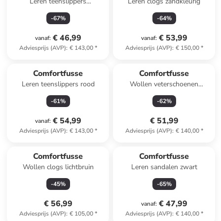
Leren teenslippers
Leren clogs zandkleurig
roségoudkleurig
-
67
%
-
64
%
€ 46,99
€ 53,99
vanaf
:
vanaf
:
Adviesprijs (AVP)
:
€ 143,00
*
Adviesprijs (AVP)
:
€ 150,00
*
Comfortfusse
Comfortfusse
Leren teenslippers rood
Wollen veterschoenen
antraciet
-
61
%
-
62
%
€ 54,99
€ 51,99
vanaf
:
Adviesprijs (AVP)
:
€ 143,00
*
Adviesprijs (AVP)
:
€ 140,00
*
Comfortfusse
Comfortfusse
Wollen clogs lichtbruin
Leren sandalen zwart
-
45
%
-
65
%
€ 56,99
€ 47,99
vanaf
:
Adviesprijs (AVP)
:
€ 105,00
*
Adviesprijs (AVP)
:
€ 140,00
*