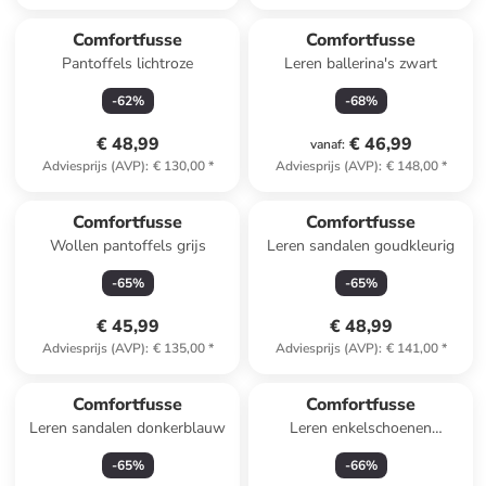
Comfortfusse
Comfortfusse
Pantoffels lichtroze
Leren ballerina's zwart
-
62
%
-
68
%
€ 48,99
€ 46,99
vanaf
:
Adviesprijs (AVP)
:
€ 130,00
*
Adviesprijs (AVP)
:
€ 148,00
*
Comfortfusse
Comfortfusse
Wollen pantoffels grijs
Leren sandalen goudkleurig
-
65
%
-
65
%
€ 45,99
€ 48,99
Adviesprijs (AVP)
:
€ 135,00
*
Adviesprijs (AVP)
:
€ 141,00
*
Comfortfusse
Comfortfusse
Leren sandalen donkerblauw
Leren enkelschoenen
bordeaux
-
65
%
-
66
%