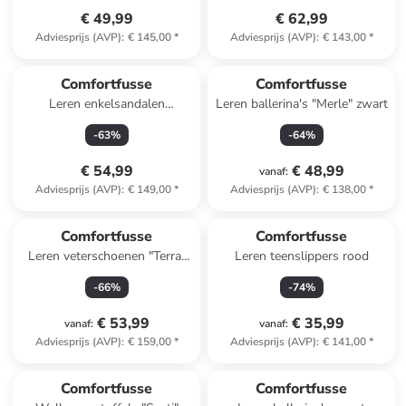
€ 49,99
€ 62,99
Adviesprijs (AVP)
:
€ 145,00
*
Adviesprijs (AVP)
:
€ 143,00
*
Comfortfusse
Comfortfusse
Leren enkelsandalen
Leren ballerina's "Merle" zwart
donkerblauw
-
63
%
-
64
%
€ 54,99
€ 48,99
vanaf
:
Adviesprijs (AVP)
:
€ 149,00
*
Adviesprijs (AVP)
:
€ 138,00
*
Comfortfusse
Comfortfusse
Leren veterschoenen "Terra"
Leren teenslippers rood
zwart
-
66
%
-
74
%
€ 53,99
€ 35,99
vanaf
:
vanaf
:
Adviesprijs (AVP)
:
€ 159,00
*
Adviesprijs (AVP)
:
€ 141,00
*
Comfortfusse
Comfortfusse