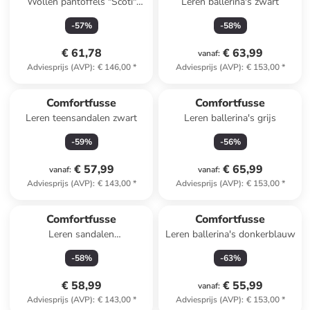
Wollen pantoffels "Scoti"
Leren ballerina's zwart
rood
-
57
%
-
58
%
€ 61,78
€ 63,99
vanaf
:
Adviesprijs (AVP)
:
€ 146,00
*
Adviesprijs (AVP)
:
€ 153,00
*
Comfortfusse
Comfortfusse
Leren teensandalen zwart
Leren ballerina's grijs
-
59
%
-
56
%
€ 57,99
€ 65,99
vanaf
:
vanaf
:
Adviesprijs (AVP)
:
€ 143,00
*
Adviesprijs (AVP)
:
€ 153,00
*
Comfortfusse
Comfortfusse
Leren sandalen
Leren ballerina's donkerblauw
roségoudkleurig
-
58
%
-
63
%
€ 58,99
€ 55,99
vanaf
:
Adviesprijs (AVP)
:
€ 143,00
*
Adviesprijs (AVP)
:
€ 153,00
*