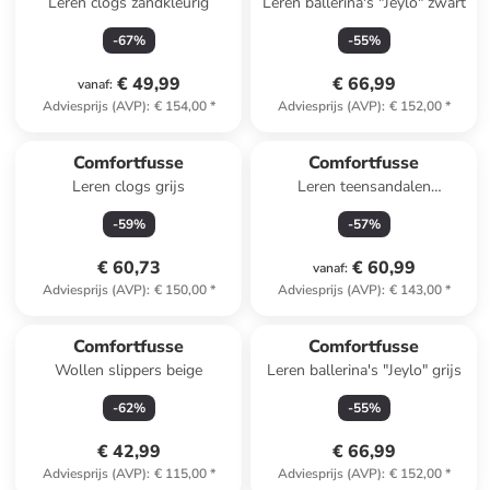
Leren clogs zandkleurig
Leren ballerina's "Jeylo" zwart
-
67
%
-
55
%
€ 49,99
€ 66,99
vanaf
:
Adviesprijs (AVP)
:
€ 154,00
*
Adviesprijs (AVP)
:
€ 152,00
*
Comfortfusse
Comfortfusse
Leren clogs grijs
Leren teensandalen
bruin/zwart
-
59
%
-
57
%
€ 60,73
€ 60,99
vanaf
:
Adviesprijs (AVP)
:
€ 150,00
*
Adviesprijs (AVP)
:
€ 143,00
*
Comfortfusse
Comfortfusse
Wollen slippers beige
Leren ballerina's "Jeylo" grijs
-
62
%
-
55
%
€ 42,99
€ 66,99
Adviesprijs (AVP)
:
€ 115,00
*
Adviesprijs (AVP)
:
€ 152,00
*