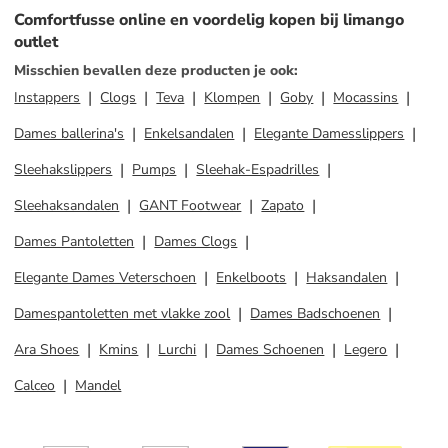
Comfortfusse online en voordelig kopen bij limango
outlet
Misschien bevallen deze producten je ook
:
Instappers
Clogs
Teva
Klompen
Goby
Mocassins
Dames ballerina's
Enkelsandalen
Elegante Damesslippers
Sleehakslippers
Pumps
Sleehak-Espadrilles
Sleehaksandalen
GANT Footwear
Zapato
Dames Pantoletten
Dames Clogs
Elegante Dames Veterschoen
Enkelboots
Haksandalen
Damespantoletten met vlakke zool
Dames Badschoenen
Ara Shoes
Kmins
Lurchi
Dames Schoenen
Legero
Calceo
Mandel