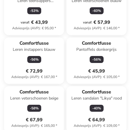
Leren teenslippers
Leren veterschoenen blauw
donkerblauw
-
53
%
-
60
%
€ 43,99
€ 57,99
vanaf
:
vanaf
:
Adviesprijs (AVP)
:
€ 95,00
*
Adviesprijs (AVP)
:
€ 146,00
*
Comfortfusse
Comfortfusse
Leren instappers blauw
Pantoffels donkergrijs
-
56
%
-
56
%
€ 72,99
€ 45,99
Adviesprijs (AVP)
:
€ 167,00
*
Adviesprijs (AVP)
:
€ 105,00
*
Comfortfusse
Comfortfusse
Leren veterschoenen beige
Leren sandalen "Likya" rood
-
58
%
-
40
%
€ 67,99
€ 64,99
Adviesprijs (AVP)
:
€ 165,00
*
Adviesprijs (AVP)
:
€ 109,00
*