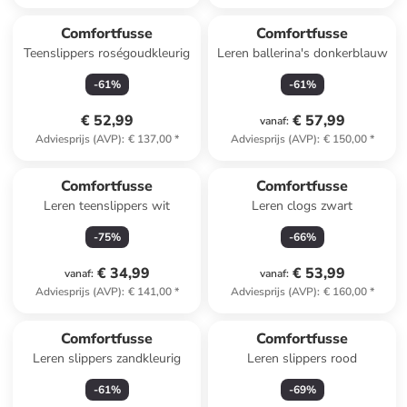
Comfortfusse
Comfortfusse
Teenslippers roségoudkleurig
Leren ballerina's donkerblauw
-
61
%
-
61
%
€ 52,99
€ 57,99
vanaf
:
Adviesprijs (AVP)
:
€ 137,00
*
Adviesprijs (AVP)
:
€ 150,00
*
Comfortfusse
Comfortfusse
Leren teenslippers wit
Leren clogs zwart
-
75
%
-
66
%
€ 34,99
€ 53,99
vanaf
:
vanaf
:
Adviesprijs (AVP)
:
€ 141,00
*
Adviesprijs (AVP)
:
€ 160,00
*
Comfortfusse
Comfortfusse
Leren slippers zandkleurig
Leren slippers rood
-
61
%
-
69
%