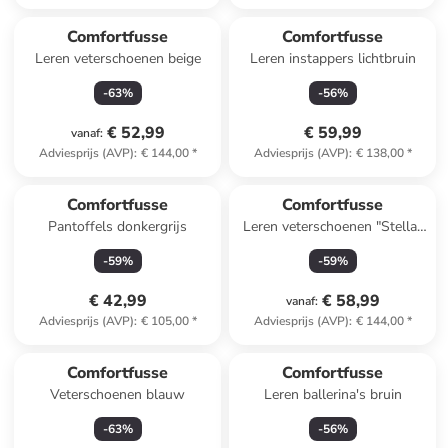
Comfortfusse
Comfortfusse
Leren veterschoenen beige
Leren instappers lichtbruin
-
63
%
-
56
%
€ 52,99
€ 59,99
vanaf
:
Adviesprijs (AVP)
:
€ 144,00
*
Adviesprijs (AVP)
:
€ 138,00
*
Comfortfusse
Comfortfusse
Pantoffels donkergrijs
Leren veterschoenen "Stella"
grijs
-
59
%
-
59
%
€ 42,99
€ 58,99
vanaf
:
Adviesprijs (AVP)
:
€ 105,00
*
Adviesprijs (AVP)
:
€ 144,00
*
Comfortfusse
Comfortfusse
Veterschoenen blauw
Leren ballerina's bruin
-
63
%
-
56
%