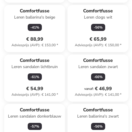
Comfortfusse
Comfortfusse
Leren ballerina's beige
Leren clogs wit
-
41
%
-
56
%
€ 88,99
€ 65,99
Adviesprijs (AVP)
:
€ 153,00
*
Adviesprijs (AVP)
:
€ 150,00
*
Comfortfusse
Comfortfusse
Leren sandalen lichtbruin
Leren sandalen zwart
-
61
%
-
66
%
€ 54,99
€ 46,99
vanaf
:
Adviesprijs (AVP)
:
€ 141,00
*
Adviesprijs (AVP)
:
€ 141,00
*
Comfortfusse
Comfortfusse
Leren sandalen donkerblauw
Leren ballerina's zwart
-
57
%
-
56
%