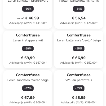
Leren sandalen bruin/zwart
Wollen pantoffels lichtgrijs
-
66
%
-
54
%
€ 46,99
€ 56,54
vanaf
:
Adviesprijs (AVP)
:
€ 141,00
*
Adviesprijs (AVP)
:
€ 125,00
*
Comfortfusse
Comfortfusse
Leren instappers wit
Leren ballerina's "Jeylo" beige
-
58
%
-
55
%
€ 69,99
€ 66,99
Adviesprijs (AVP)
:
€ 167,00
*
Adviesprijs (AVP)
:
€ 152,00
*
Comfortfusse
Comfortfusse
Leren sandalen "Vera" beige
Wollen pantoffels
donkerblauw
-
37
%
-
53
%
€ 67,99
€ 45,99
Adviesprijs (AVP)
:
€ 109,00
*
Adviesprijs (AVP)
:
€ 99,00
*