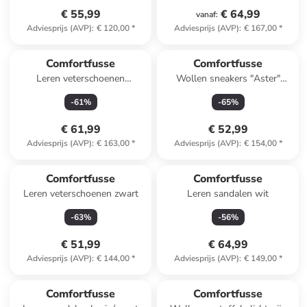
€ 55,99
€ 64,99
vanaf
:
Adviesprijs (AVP)
:
€ 120,00
*
Adviesprijs (AVP)
:
€ 167,00
*
Comfortfusse
Comfortfusse
Leren veterschoenen
Wollen sneakers "Aster"
"Harmony" grijs
donkerblauw
-
61
%
-
65
%
€ 61,99
€ 52,99
Adviesprijs (AVP)
:
€ 163,00
*
Adviesprijs (AVP)
:
€ 154,00
*
Comfortfusse
Comfortfusse
Leren veterschoenen zwart
Leren sandalen wit
-
63
%
-
56
%
€ 51,99
€ 64,99
Adviesprijs (AVP)
:
€ 144,00
*
Adviesprijs (AVP)
:
€ 149,00
*
Comfortfusse
Comfortfusse