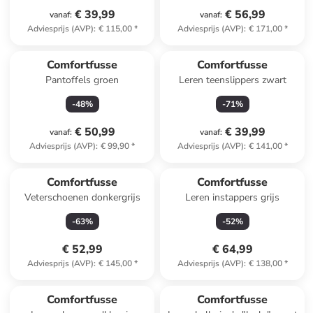
€ 39,99
€ 56,99
vanaf
:
vanaf
:
Adviesprijs (AVP)
:
€ 115,00
*
Adviesprijs (AVP)
:
€ 171,00
*
Comfortfusse
Comfortfusse
Pantoffels groen
Leren teenslippers zwart
-
48
%
-
71
%
€ 50,99
€ 39,99
vanaf
:
vanaf
:
Adviesprijs (AVP)
:
€ 99,90
*
Adviesprijs (AVP)
:
€ 141,00
*
Comfortfusse
Comfortfusse
Veterschoenen donkergrijs
Leren instappers grijs
-
63
%
-
52
%
€ 52,99
€ 64,99
Adviesprijs (AVP)
:
€ 145,00
*
Adviesprijs (AVP)
:
€ 138,00
*
Comfortfusse
Comfortfusse