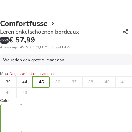
Comfortfusse
Leren enkelschoenen bordeaux
€ 57,99
-
66
%
Adviesprijs (AVP)
:
€ 171,00
*
inclusief BTW
We raden een grotere maat aan
Maat
Nog maar 1 stuk op voorraad
39
44
45
36
37
38
40
41
42
43
Color