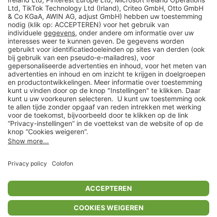
Veilig winkelen
Klantenservice
Shop
Acties
limango.de
limango.pl
In winkelwagentje voor
€ 57,99
* Op basis van de adviesprijs van de fabrikant