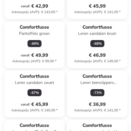
€ 42,99
€ 45,99
vanaf
:
Adviesprijs (AVP)
:
€ 143,00
*
Adviesprijs (AVP)
:
€ 141,00
*
Comfortfusse
Comfortfusse
Pantoffels groen
Leren sandalen bruin
-
49
%
-
68
%
€ 49,99
€ 46,99
vanaf
:
Adviesprijs (AVP)
:
€ 99,90
*
Adviesprijs (AVP)
:
€ 149,00
*
Comfortfusse
Comfortfusse
Leren sandalen zwart
Leren teenslippers
roségoudkleurig
-
67
%
-
73
%
€ 45,99
€ 36,99
vanaf
:
Adviesprijs (AVP)
:
€ 140,00
*
Adviesprijs (AVP)
:
€ 141,00
*
Comfortfusse
Comfortfusse