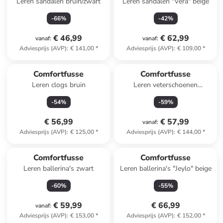
Leren sandalen bruin/zwart
Leren sandalen "Vera" beige
-
66
%
-
42
%
€ 46,99
€ 62,99
vanaf
:
vanaf
:
Adviesprijs (AVP)
:
€ 141,00
*
Adviesprijs (AVP)
:
€ 109,00
*
Comfortfusse
Comfortfusse
Leren clogs bruin
Leren veterschoenen
beige/grijs
-
54
%
-
59
%
€ 56,99
€ 57,99
vanaf
:
Adviesprijs (AVP)
:
€ 125,00
*
Adviesprijs (AVP)
:
€ 144,00
*
Comfortfusse
Comfortfusse
Leren ballerina's zwart
Leren ballerina's "Jeylo" beige
-
60
%
-
55
%
€ 59,99
€ 66,99
vanaf
:
Adviesprijs (AVP)
:
€ 153,00
*
Adviesprijs (AVP)
:
€ 152,00
*