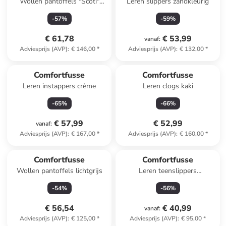
Wollen pantoffels "Scoti"
Leren slippers zandkleurig
rood
-
57
%
-
59
%
€ 61,78
€ 53,99
vanaf
:
Adviesprijs (AVP)
:
€ 146,00
*
Adviesprijs (AVP)
:
€ 132,00
*
Comfortfusse
Comfortfusse
Leren instappers crème
Leren clogs kaki
-
65
%
-
66
%
€ 57,99
€ 52,99
vanaf
:
Adviesprijs (AVP)
:
€ 167,00
*
Adviesprijs (AVP)
:
€ 160,00
*
Comfortfusse
Comfortfusse
Wollen pantoffels lichtgrijs
Leren teenslippers
donkerblauw
-
54
%
-
56
%
€ 56,54
€ 40,99
vanaf
:
Adviesprijs (AVP)
:
€ 125,00
*
Adviesprijs (AVP)
:
€ 95,00
*