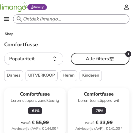
family
Shop
Comfortfusse
1
Populariteit
Alle filters
Dames
UITVERKOOP
Heren
Kinderen
Comfortfusse
Comfortfusse
Leren slippers zandkleurig
Leren teenslippers wit
-
61
%
-
75
%
€ 55,99
€ 33,99
vanaf
:
vanaf
:
Adviesprijs (AVP)
:
€ 144,00
*
Adviesprijs (AVP)
:
€ 141,00
*