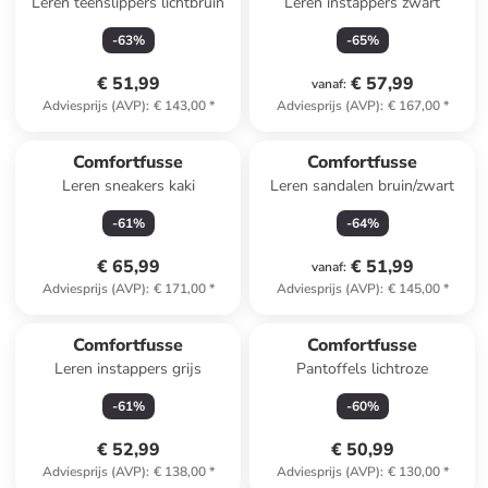
Leren teenslippers lichtbruin
Leren instappers zwart
-
63
%
-
65
%
€ 51,99
€ 57,99
vanaf
:
Adviesprijs (AVP)
:
€ 143,00
*
Adviesprijs (AVP)
:
€ 167,00
*
Comfortfusse
Comfortfusse
Leren sneakers kaki
Leren sandalen bruin/zwart
-
61
%
-
64
%
€ 65,99
€ 51,99
vanaf
:
Adviesprijs (AVP)
:
€ 171,00
*
Adviesprijs (AVP)
:
€ 145,00
*
Comfortfusse
Comfortfusse
Leren instappers grijs
Pantoffels lichtroze
-
61
%
-
60
%
€ 52,99
€ 50,99
Adviesprijs (AVP)
:
€ 138,00
*
Adviesprijs (AVP)
:
€ 130,00
*