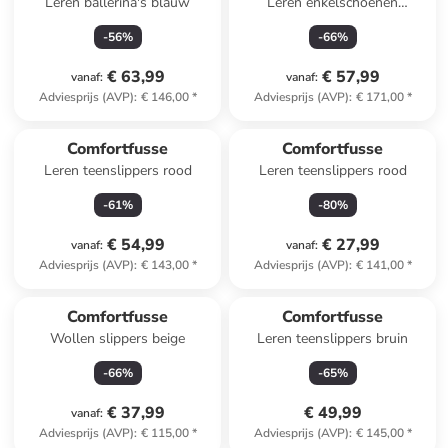
Leren ballerina's blauw
Leren enkelschoenen
bordeaux
-
56
%
-
66
%
€ 63,99
€ 57,99
vanaf
:
vanaf
:
Adviesprijs (AVP)
:
€ 146,00
*
Adviesprijs (AVP)
:
€ 171,00
*
Comfortfusse
Comfortfusse
Leren teenslippers rood
Leren teenslippers rood
-
61
%
-
80
%
€ 54,99
€ 27,99
vanaf
:
vanaf
:
Adviesprijs (AVP)
:
€ 143,00
*
Adviesprijs (AVP)
:
€ 141,00
*
Comfortfusse
Comfortfusse
Wollen slippers beige
Leren teenslippers bruin
-
66
%
-
65
%
€ 37,99
€ 49,99
vanaf
:
Adviesprijs (AVP)
:
€ 115,00
*
Adviesprijs (AVP)
:
€ 145,00
*