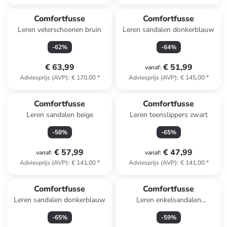
Comfortfusse
Comfortfusse
Leren veterschoenen bruin
Leren sandalen donkerblauw
-
62
%
-
64
%
€ 63,99
€ 51,99
vanaf
:
Adviesprijs (AVP)
:
€ 170,00
*
Adviesprijs (AVP)
:
€ 145,00
*
Comfortfusse
Comfortfusse
Leren sandalen beige
Leren teenslippers zwart
-
58
%
-
65
%
€ 57,99
€ 47,99
vanaf
:
vanaf
:
Adviesprijs (AVP)
:
€ 141,00
*
Adviesprijs (AVP)
:
€ 141,00
*
Comfortfusse
Comfortfusse
Leren sandalen donkerblauw
Leren enkelsandalen
zandkleurig
-
65
%
-
59
%