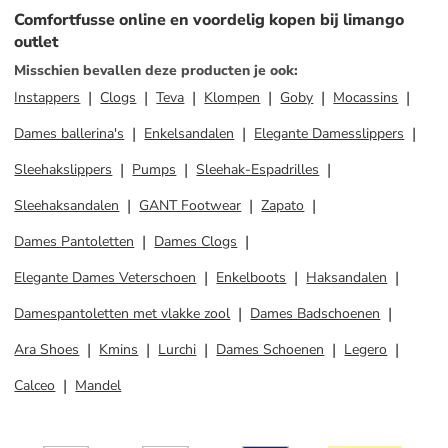
Comfortfusse online en voordelig kopen bij limango
outlet
Misschien bevallen deze producten je ook
:
Instappers
Clogs
Teva
Klompen
Goby
Mocassins
Dames ballerina's
Enkelsandalen
Elegante Damesslippers
Sleehakslippers
Pumps
Sleehak-Espadrilles
Sleehaksandalen
GANT Footwear
Zapato
Dames Pantoletten
Dames Clogs
Elegante Dames Veterschoen
Enkelboots
Haksandalen
Damespantoletten met vlakke zool
Dames Badschoenen
Ara Shoes
Kmins
Lurchi
Dames Schoenen
Legero
Calceo
Mandel