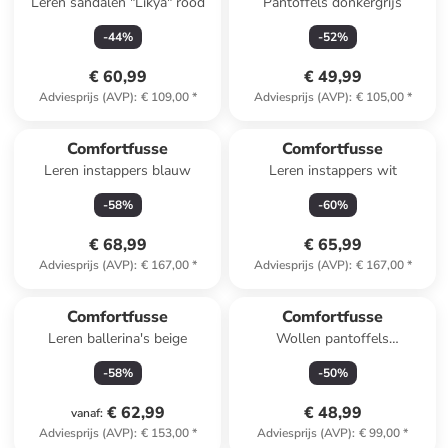
Leren sandalen "Likya" rood
Pantoffels donkergrijs
-
44
%
-
52
%
€ 60,99
€ 49,99
Adviesprijs (AVP)
:
€ 109,00
*
Adviesprijs (AVP)
:
€ 105,00
*
Comfortfusse
Comfortfusse
Leren instappers blauw
Leren instappers wit
-
58
%
-
60
%
€ 68,99
€ 65,99
Adviesprijs (AVP)
:
€ 167,00
*
Adviesprijs (AVP)
:
€ 167,00
*
Comfortfusse
Comfortfusse
Leren ballerina's beige
Wollen pantoffels
donkerblauw
-
58
%
-
50
%
€ 62,99
€ 48,99
vanaf
:
Adviesprijs (AVP)
:
€ 153,00
*
Adviesprijs (AVP)
:
€ 99,00
*