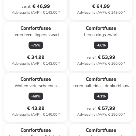
€ 46,99
€ 64,99
vanaf
:
Adviesprijs (AVP)
:
€ 143,00
*
Adviesprijs (AVP)
:
€ 149,00
*
Comfortfusse
Comfortfusse
Leren teenslippers zwart
Leren clogs zwart
-
75
%
-
66
%
€ 34,99
€ 53,99
vanaf
:
Adviesprijs (AVP)
:
€ 143,00
*
Adviesprijs (AVP)
:
€ 160,00
*
Comfortfusse
Comfortfusse
Wollen veterschoenen
Leren ballerina's donkerblauw
antraciet
-
68
%
-
61
%
€ 43,99
€ 57,99
vanaf
:
Adviesprijs (AVP)
:
€ 140,00
*
Adviesprijs (AVP)
:
€ 150,00
*
Comfortfusse
Comfortfusse