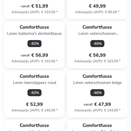
€ 51,99
€ 49,99
vanaf
:
Adviesprijs (AVP)
:
€ 153,00
*
Adviesprijs (AVP)
:
€ 99,00
*
Comfortfusse
Comfortfusse
Leren ballerina's donkerblauw
Leren veterschoenen
"Harmony" grijs
-
62
%
-
65
%
€ 56,99
€ 56,99
vanaf
:
Adviesprijs (AVP)
:
€ 153,00
*
Adviesprijs (AVP)
:
€ 163,00
*
Comfortfusse
Comfortfusse
Leren teenslippers rood
Leren veterschoenen beige
-
63
%
-
66
%
€ 52,99
€ 47,99
vanaf
:
Adviesprijs (AVP)
:
€ 146,00
*
Adviesprijs (AVP)
:
€ 144,00
*
Comfortfusse
Comfortfusse