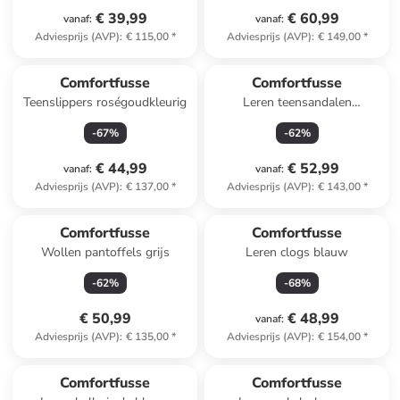
€ 39,99
€ 60,99
vanaf
:
vanaf
:
Adviesprijs (AVP)
:
€ 115,00
*
Adviesprijs (AVP)
:
€ 149,00
*
Comfortfusse
Comfortfusse
Teenslippers roségoudkleurig
Leren teensandalen
bruin/zwart
-
67
%
-
62
%
€ 44,99
€ 52,99
vanaf
:
vanaf
:
Adviesprijs (AVP)
:
€ 137,00
*
Adviesprijs (AVP)
:
€ 143,00
*
Comfortfusse
Comfortfusse
Wollen pantoffels grijs
Leren clogs blauw
-
62
%
-
68
%
€ 50,99
€ 48,99
vanaf
:
Adviesprijs (AVP)
:
€ 135,00
*
Adviesprijs (AVP)
:
€ 154,00
*
Comfortfusse
Comfortfusse