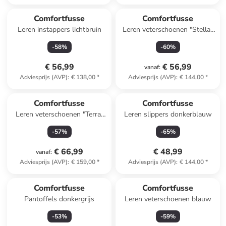
Comfortfusse
Comfortfusse
Leren instappers lichtbruin
Leren veterschoenen "Stella"
grijs
-
58
%
-
60
%
€ 56,99
€ 56,99
vanaf
:
Adviesprijs (AVP)
:
€ 138,00
*
Adviesprijs (AVP)
:
€ 144,00
*
Comfortfusse
Comfortfusse
Leren veterschoenen "Terra"
Leren slippers donkerblauw
zwart
-
57
%
-
65
%
€ 66,99
€ 48,99
vanaf
:
Adviesprijs (AVP)
:
€ 159,00
*
Adviesprijs (AVP)
:
€ 144,00
*
Comfortfusse
Comfortfusse
Pantoffels donkergrijs
Leren veterschoenen blauw
-
53
%
-
59
%