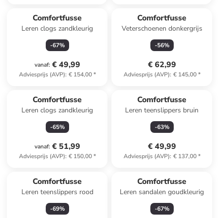
Comfortfusse
Comfortfusse
Leren clogs zandkleurig
Veterschoenen donkergrijs
-
67
%
-
56
%
€ 49,99
€ 62,99
vanaf
:
Adviesprijs (AVP)
:
€ 154,00
*
Adviesprijs (AVP)
:
€ 145,00
*
Comfortfusse
Comfortfusse
Leren clogs zandkleurig
Leren teenslippers bruin
-
65
%
-
63
%
€ 51,99
€ 49,99
vanaf
:
Adviesprijs (AVP)
:
€ 150,00
*
Adviesprijs (AVP)
:
€ 137,00
*
Comfortfusse
Comfortfusse
Leren teenslippers rood
Leren sandalen goudkleurig
-
69
%
-
67
%