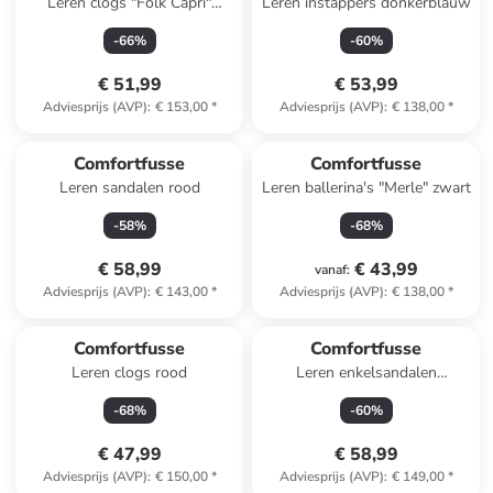
Leren clogs "Folk Capri"
Leren instappers donkerblauw
lichtbruin
-
66
%
-
60
%
€ 51,99
€ 53,99
Adviesprijs (AVP)
:
€ 153,00
*
Adviesprijs (AVP)
:
€ 138,00
*
Comfortfusse
Comfortfusse
Leren sandalen rood
Leren ballerina's "Merle" zwart
-
58
%
-
68
%
€ 58,99
€ 43,99
vanaf
:
Adviesprijs (AVP)
:
€ 143,00
*
Adviesprijs (AVP)
:
€ 138,00
*
Comfortfusse
Comfortfusse
Leren clogs rood
Leren enkelsandalen
donkerblauw
-
68
%
-
60
%
€ 47,99
€ 58,99
Adviesprijs (AVP)
:
€ 150,00
*
Adviesprijs (AVP)
:
€ 149,00
*