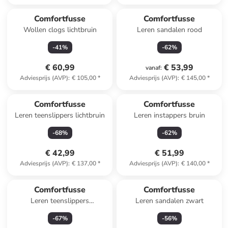
Comfortfusse
Comfortfusse
Wollen clogs lichtbruin
Leren sandalen rood
-
41
%
-
62
%
€ 60,99
€ 53,99
vanaf
:
Adviesprijs (AVP)
:
€ 105,00
*
Adviesprijs (AVP)
:
€ 145,00
*
Comfortfusse
Comfortfusse
Leren teenslippers lichtbruin
Leren instappers bruin
-
68
%
-
62
%
€ 42,99
€ 51,99
Adviesprijs (AVP)
:
€ 137,00
*
Adviesprijs (AVP)
:
€ 140,00
*
Comfortfusse
Comfortfusse
Leren teenslippers
Leren sandalen zwart
roségoudkleurig
-
67
%
-
56
%