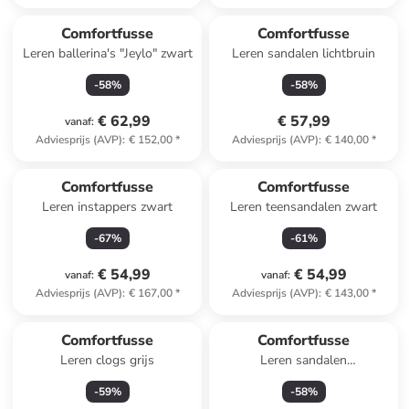
Comfortfusse
Comfortfusse
Leren ballerina's "Jeylo" zwart
Leren sandalen lichtbruin
-
58
%
-
58
%
€ 62,99
€ 57,99
vanaf
:
Adviesprijs (AVP)
:
€ 152,00
*
Adviesprijs (AVP)
:
€ 140,00
*
Comfortfusse
Comfortfusse
Leren instappers zwart
Leren teensandalen zwart
-
67
%
-
61
%
€ 54,99
€ 54,99
vanaf
:
vanaf
:
Adviesprijs (AVP)
:
€ 167,00
*
Adviesprijs (AVP)
:
€ 143,00
*
Comfortfusse
Comfortfusse
Leren clogs grijs
Leren sandalen
roségoudkleurig
-
59
%
-
58
%