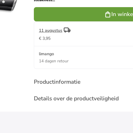
steakmessen
"Ice Force"
zilverkleurig/zwart
In wink
- (L)11 cm
11 augustus
€ 3,95
limango
14 dagen retour
Productinformatie
Details over de productveiligheid