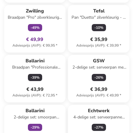
family
exclusief
Zwilling
Tefal
Braadpan "Pro" zilverkleurig -
Pan "Duetto" zilverkleurig - Ø
Ø 24 cm
24 cm
-
49
%
-
10
%
€ 49,99
€ 35,99
Adviesprijs (AVP)
:
€ 99,95
*
Adviesprijs (AVP)
:
€ 39,99
*
Ballarini
GSW
Braadpan "Professionale
2-delige set: serveerpan met
2800" zilverkleurig - Ø 36 cm
deksel "Gourmet" zwart - Ø
-
39
%
-
26
%
24 cm
€ 43,99
€ 36,99
Adviesprijs (AVP)
:
€ 72,95
*
Adviesprijs (AVP)
:
€ 49,99
*
family
exclusief
Ballarini
Echtwerk
2-delige set: smoorpan
4-delige set: serveerpannen
"Lipari" zwart - Ø 28 cm
met dienblad "Oval"
-
29
%
-
27
%
zwart/beige