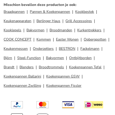
Misschien bevallen deze producten je ook
:
Braadpannen
Pannen & Koekenpannen
Kookbestek
Keukenapparaten
Berlinger Haus
Grill Accessoires
Kooklepels
Bakvormen
Broodmanden
Kurkentrekkers
COOK CONCEPT
Kommen
Easter Wonen
Opbergpotten
Keukenmessen
Onderzetters
BESTRON
Fackelmann
Björn
Steel-Function
Bakvormen
Ontbijtborden
Brandt
Blenders
Broodtrommels
Koekenpannen Tefal
Koekenpannen Ballarini
Koekenpannen GSW
Koekenpannen Zwilling
Koekenpannen Fissler