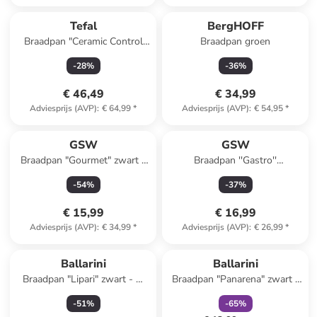
Tefal
BergHOFF
Braadpan "Ceramic Control
Braadpan groen
Grey" zwart/grijs - Ø 28 cm
-
28
%
-
36
%
€ 46,49
€ 34,99
Adviesprijs (AVP)
:
€ 64,99
*
Adviesprijs (AVP)
:
€ 54,95
*
GSW
GSW
Braadpan "Gourmet" zwart -
Braadpan ''Gastro''
Ø 24 cm
zilverkleurig - Ø 24 cm
-
54
%
-
37
%
€ 15,99
€ 16,99
Adviesprijs (AVP)
:
€ 34,99
*
Adviesprijs (AVP)
:
€ 26,99
*
family
korting
Ballarini
Ballarini
Braadpan "Lipari" zwart - Ø
Braadpan "Panarena" zwart -
28 cm
Ø 28 cm
-
51
%
-
65
%