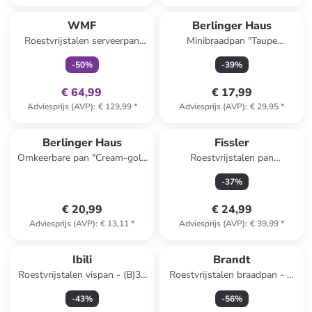
family
exclusief
WMF
Berlinger Haus
Roestvrijstalen serveerpan
Minibraadpan "Taupe
‘'Permadur Advance’' - Ø 32
Collection" taupe - Ø 14 cm
-
50
%
-
39
%
cm
€ 64,99
€ 17,99
Adviesprijs (AVP)
:
€ 129,99
*
Adviesprijs (AVP)
:
€ 29,95
*
Berlinger Haus
Fissler
Omkeerbare pan "Cream-gold
Roestvrijstalen pan
Collection" crème - Ø 26 cm
zilverkleurig "Profi
-
37
%
Collection®" - Ø 16 cm
€ 20,99
€ 24,99
Adviesprijs (AVP)
:
€ 13,11
*
Adviesprijs (AVP)
:
€ 39,99
*
Ibili
Brandt
Roestvrijstalen vispan - (B)34
Roestvrijstalen braadpan - Ø
x (H)23 cm
28 cm
-
43
%
-
56
%