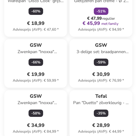
Wafelpan "Disco Cook" grijs -
Gietijzeren pan crème - Ø 23
EXCÉLSA
Ø 26 cm
cm
-
60
%
-
51
%
€ 47,99
regulier
€ 18,99
€ 45,99
met family
Adviesprijs (AVP)
:
€ 47,60
*
Adviesprijs (AVP)
:
€ 94,99
*
GSW
GSW
Zwenkpan "Inoxxa"
3-delige set: braadpannen
zilverkleurig - Ø 18 cm
"Nova" grijs
-
66
%
-
59
%
€ 19,99
€ 30,99
Adviesprijs (AVP)
:
€ 59,99
*
Adviesprijs (AVP)
:
€ 76,99
*
GSW
Tefal
Zwenkpan "Inoxxa"
Pan "Duetto" zilverkleurig - Ø
zilverkleurig - Ø 24 cm
28 cm
-
58
%
-
35
%
€ 34,99
€ 28,99
Adviesprijs (AVP)
:
€ 84,99
*
Adviesprijs (AVP)
:
€ 44,99
*