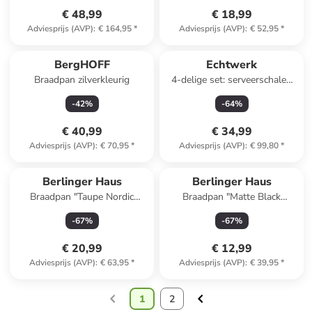
€ 48,99
€ 18,99
Adviesprijs (AVP)
:
€ 164,95
*
Adviesprijs (AVP)
:
€ 52,95
*
BergHOFF
Echtwerk
Braadpan zilverkleurig
4-delige set: serveerschalen
met deksel zwart/lichtbruin
-
42
%
-
64
%
€ 40,99
€ 34,99
Adviesprijs (AVP)
:
€ 70,95
*
Adviesprijs (AVP)
:
€ 99,80
*
Berlinger Haus
Berlinger Haus
Braadpan "Taupe Nordic
Braadpan "Matte Black
Collection" taupe - Ø 28 cm
Collection" zwart - Ø 20 cm
-
67
%
-
67
%
€ 20,99
€ 12,99
Adviesprijs (AVP)
:
€ 63,95
*
Adviesprijs (AVP)
:
€ 39,95
*
1
2