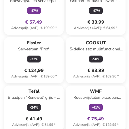
Roestvrijstalen serveerpan
Grillpan "Robusto" zwart - Ø
"Durado" - Ø 28 cm
26 cm
-
47
%
-
47
%
€ 57,49
€ 33,99
Adviesprijs (AVP)
:
€ 109,99
*
Adviesprijs (AVP)
:
€ 64,99
*
Fissler
COOKUT
Serveerpan "Profi
5-delige set: mulitfunctionele
Collection®" zilverkleurig - Ø
pan "La Fabuleuse'' lichtroze -
-
33
%
-
50
%
28 cm
Ø 28 cm
€ 124,99
€ 83,99
Adviesprijs (AVP)
:
€ 189,00
*
Adviesprijs (AVP)
:
€ 169,90
*
family
exclusief
Tefal
WMF
Braadpan "Renewal" grijs - Ø
Roestvrijstalen braadpan
28 cm
"Resist" - Ø 28 cm
-
24
%
-
41
%
€ 41,49
€ 75,49
Adviesprijs (AVP)
:
€ 54,99
*
Adviesprijs (AVP)
:
€ 129,99
*