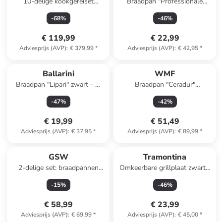
10-delige kookgereiset
Braadpan "Professionale
zilverkleurig/blauw
2800" zilverkleurig - Ø 24 cm
-
68
%
-
46
%
€ 119,99
€ 22,99
Adviesprijs (AVP)
:
€ 379,99
*
Adviesprijs (AVP)
:
€ 42,95
*
Ballarini
WMF
Braadpan "Lipari" zwart - Ø
Braadpan "Ceradur"
24 cm
zilverkleurig - Ø 28 cm
-
47
%
-
42
%
€ 19,99
€ 51,49
Adviesprijs (AVP)
:
€ 37,95
*
Adviesprijs (AVP)
:
€ 89,99
*
GSW
Tramontina
2-delige set: braadpannen
Omkeerbare grillplaat zwart -
"Avocado" zwart
Ø 30 cm
-
15
%
-
46
%
€ 58,99
€ 23,99
Adviesprijs (AVP)
:
€ 69,99
*
Adviesprijs (AVP)
:
€ 45,00
*