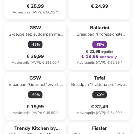
€ 25,99
€ 24,99
Adviesprijs (AVP)
:
€ 56,99
*
family
korting
GSW
Ballarini
2-delige set: sudderpan met
Braadpan "Professionale
deksel "Inoxxa" zilverkleurig -
2800" zilverkleurig - Ø 32 cm
-
69
%
-
68
%
Ø 28 cm
€ 21,99
regulier
€ 39,99
€ 19,99
met family
Adviesprijs (AVP)
:
€ 129,00
*
Adviesprijs (AVP)
:
€ 62,95
*
GSW
Tefal
Braadpan "Gourmet" zwart -
Braadpan "Trattoria pro" zwart
Ø 32 cm
- Ø 24 cm
-
60
%
-
40
%
€ 19,99
€ 32,49
Adviesprijs (AVP)
:
€ 49,99
*
Adviesprijs (AVP)
:
€ 54,99
*
family
korting
Trendy Kitchen by
Fissler