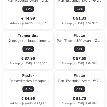
Pan "Robusta" zwart - Ø 24
Pan "Essential" zwart - Ø 20
cm
cm
-
15
%
-
11
%
€ 44,99
€ 51,31
Adviesprijs (AVP)
:
€ 52,99
*
Adviesprijs (AVP)
:
€ 57,99
*
Tramontina
Fissler
2-delige set: braadpannen
Pan "Essential®" zwart - Ø 26
''Bestow'' rood - Ø 30 cm
cm
-
19
%
-
11
%
€ 87,96
€ 57,59
Adviesprijs (AVP)
:
€ 109,00
*
Adviesprijs (AVP)
:
€ 64,99
*
Fissler
Fissler
Roestvrijstalen braadpan
Pan "Essential" zwart - Ø 28
"Pure" - Ø 20 cm
cm
-
15
%
-
11
%
€ 84,99
€ 61,78
Adviesprijs (AVP)
:
€ 99,99
*
Adviesprijs (AVP)
:
€ 69,99
*