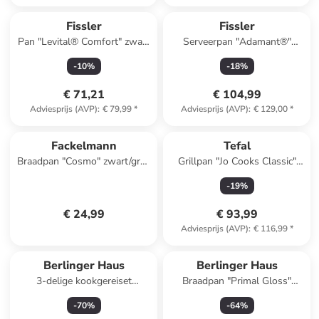
Fissler
Fissler
Pan "Levital® Comfort" zwart
Serveerpan "Adamant®"
- Ø 28 cm
zwart - Ø 32 cm
-
10
%
-
18
%
€ 71,21
€ 104,99
Adviesprijs (AVP)
:
€ 79,99
*
Adviesprijs (AVP)
:
€ 129,00
*
Fackelmann
Tefal
Braadpan "Cosmo" zwart/grijs
Grillpan "Jo Cooks Classic"
- Ø 28 cm
zwart - (B)23 x (H)27 cm
-
19
%
€ 24,99
€ 93,99
Adviesprijs (AVP)
:
€ 116,99
*
Berlinger Haus
Berlinger Haus
3-delige kookgereiset
Braadpan "Primal Gloss"
"Metallic Line" bordeaux
zwart - Ø 24 cm
-
70
%
-
64
%