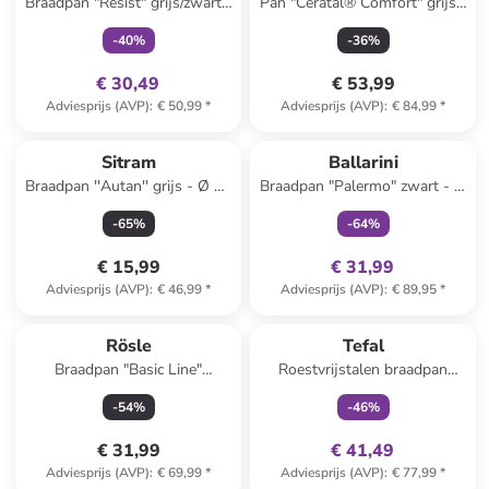
Braadpan "Resist" grijs/zwart -
Pan "Ceratal® Comfort" grijs -
Ø 32 cm
Ø 20 cm
-
40
%
-
36
%
€ 30,49
€ 53,99
Adviesprijs (AVP)
:
€ 50,99
*
Adviesprijs (AVP)
:
€ 84,99
*
family
exclusief
Sitram
Ballarini
Braadpan ''Autan'' grijs - Ø 32
Braadpan "Palermo" zwart - Ø
cm
32 cm
-
65
%
-
64
%
€ 15,99
€ 31,99
Adviesprijs (AVP)
:
€ 46,99
*
Adviesprijs (AVP)
:
€ 89,95
*
family
exclusief
Rösle
Tefal
Braadpan "Basic Line"
Roestvrijstalen braadpan
zilverkleurig - Ø 24 cm
"Cook smart" - Ø 28 cm
-
54
%
-
46
%
€ 31,99
€ 41,49
Adviesprijs (AVP)
:
€ 69,99
*
Adviesprijs (AVP)
:
€ 77,99
*