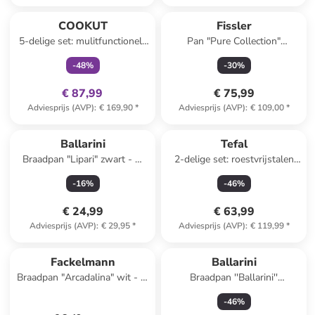
family
exclusief
COOKUT
Fissler
5-delige set: mulitfunctionele
Pan "Pure Collection"
pan "La Fabuleuse'' blauw - Ø
zilverkleurig - Ø 24 cm
-
48
%
-
30
%
28 cm
€ 87,99
€ 75,99
Adviesprijs (AVP)
:
€ 169,90
*
Adviesprijs (AVP)
:
€ 109,00
*
Ballarini
Tefal
Braadpan "Lipari" zwart - Ø
2-delige set: roestvrijstalen
20 cm
sudderpan met deksel "Cook
-
16
%
-
46
%
Smart" - Ø 25 cm
€ 24,99
€ 63,99
Adviesprijs (AVP)
:
€ 29,95
*
Adviesprijs (AVP)
:
€ 119,99
*
family
korting
Fackelmann
Ballarini
Braadpan "Arcadalina" wit - Ø
Braadpan ''Ballarini''
28 cm
grijs/zwart - Ø 24 cm
-
46
%