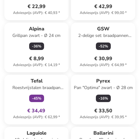
€ 22,99
€ 42,99
Adviesprijs (AVP)
:
€ 40,93
*
Adviesprijs (AVP)
:
€ 99,00
*
Alpina
GSW
Grillpan zwart - Ø 24 cm
2-delige set: braadpannen
"Gastro" zilverkleurig
-
36
%
-
52
%
€ 8,99
€ 30,99
Adviesprijs (AVP)
:
€ 14,19
*
Adviesprijs (AVP)
:
€ 64,99
*
family
exclusief
Tefal
Pyrex
Roestvrijstalen braadpan
Pan "Optima" zwart - Ø 28 cm
"Virtuoso" - Ø 28 cm
-
45
%
-
16
%
€ 34,49
€ 33,50
Adviesprijs (AVP)
:
€ 62,99
*
Adviesprijs (AVP)
:
€ 39,95
*
Laguiole
Ballarini