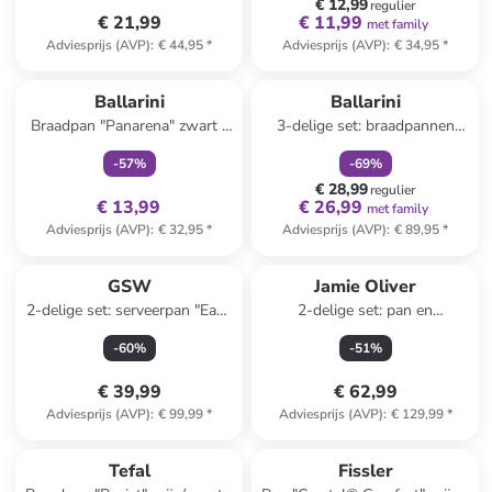
€ 12,99
regulier
€ 21,99
€ 11,99
met family
Adviesprijs (AVP)
:
€ 44,95
*
Adviesprijs (AVP)
:
€ 34,95
*
family
exclusief
family
korting
Ballarini
Ballarini
Braadpan "Panarena" zwart -
3-delige set: braadpannen
Ø 24 cm
"Panarea" zwart
-
57
%
-
69
%
€ 28,99
regulier
€ 13,99
€ 26,99
met family
Adviesprijs (AVP)
:
€ 32,95
*
Adviesprijs (AVP)
:
€ 89,95
*
GSW
Jamie Oliver
2-delige set: serveerpan "Easy
2-delige set: pan en
Click" zwart - Ø 28 cm
pannenbeschermer "Jo
-
60
%
-
51
%
Classic" zilverkleurig/zwart -
Ø28 cm
€ 39,99
€ 62,99
Adviesprijs (AVP)
:
€ 99,99
*
Adviesprijs (AVP)
:
€ 129,99
*
family
exclusief
Tefal
Fissler