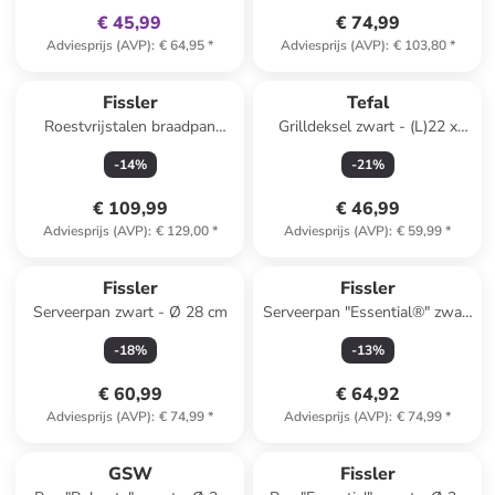
€ 45,99
€ 74,99
Adviesprijs (AVP)
:
€ 64,95
*
Adviesprijs (AVP)
:
€ 103,80
*
Fissler
Tefal
Roestvrijstalen braadpan
Grilldeksel zwart - (L)22 x
"Pure Collection" - Ø 28 cm
(B)22 cm
-
14
%
-
21
%
€ 109,99
€ 46,99
Adviesprijs (AVP)
:
€ 129,00
*
Adviesprijs (AVP)
:
€ 59,99
*
Fissler
Fissler
Serveerpan zwart - Ø 28 cm
Serveerpan "Essential®" zwart
- Ø 28 cm
-
18
%
-
13
%
€ 60,99
€ 64,92
Adviesprijs (AVP)
:
€ 74,99
*
Adviesprijs (AVP)
:
€ 74,99
*
GSW
Fissler