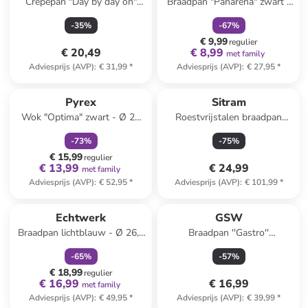
Crêpepan "Day by day on"
Braadpan "Panarena" zwart -
zwart - Ø 25 cm
Ø 20 cm
-
35
%
-
67
%
€ 9,99
regulier
€ 20,49
€ 8,99
met family
Adviesprijs (AVP)
:
€ 31,99
*
Adviesprijs (AVP)
:
€ 27,95
*
family
korting
Pyrex
Sitram
Wok "Optima" zwart - Ø 28
Roestvrijstalen braadpan
cm
''Caractere'' - Ø 24 cm
-
73
%
-
75
%
€ 15,99
regulier
€ 13,99
€ 24,99
met family
Adviesprijs (AVP)
:
€ 52,95
*
Adviesprijs (AVP)
:
€ 101,99
*
family
korting
Echtwerk
GSW
Braadpan lichtblauw - Ø 26,5
Braadpan ''Gastro''
cm
zilverkleurig - Ø 31 cm
-
65
%
-
57
%
€ 18,99
regulier
€ 16,99
€ 16,99
met family
Adviesprijs (AVP)
:
€ 49,95
*
Adviesprijs (AVP)
:
€ 39,99
*