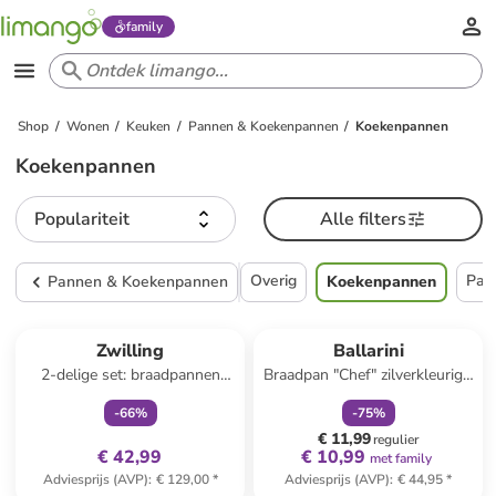
family
Shop
Wonen
Keuken
Pannen & Koekenpannen
Koekenpannen
Koekenpannen
Populariteit
Alle filters
Overig
Pan
Pannen & Koekenpannen
Koekenpannen
family
exclusief
family
korting
Zwilling
Ballarini
2-delige set: braadpannen
Braadpan "Chef" zilverkleurig -
"TrueFlow" zilverkleurig
Ø 40 cm
-
66
%
-
75
%
€ 11,99
regulier
€ 42,99
€ 10,99
met family
Adviesprijs (AVP)
:
€ 129,00
*
Adviesprijs (AVP)
:
€ 44,95
*