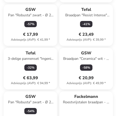
GSW
Tefal
Pan "Robusta" zwart - Ø 20
Braadpan "Resist Intense"
cm
bruin/zwart - Ø 20 cm
-
57
%
-
41
%
€ 17,99
€ 23,49
Adviesprijs (AVP)
:
€ 41,99
*
Adviesprijs (AVP)
:
€ 39,99
*
Tefal
GSW
3-delige pannenset "Ingenio
Braadpan "Ceramica" wit - Ø
XL Force" zwart
24 cm
-
32
%
-
58
%
€ 63,99
€ 20,99
Adviesprijs (AVP)
:
€ 94,99
*
Adviesprijs (AVP)
:
€ 49,99
*
GSW
Fackelmann
Pan "Robusta" zwart - Ø 28
Roestvrijstalen braadpan - Ø
cm
28 cm
-
54
%