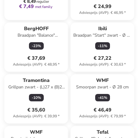
€ 8,49
regulier
€ 7,49
€ 24,99
met family
Adviesprijs (AVP)
:
€ 46,95
*
BergHOFF
Ibili
Braadpan "Balance"
Braadpan ''Start'' zwart - Ø 24
crème/groen - Ø 28 cm
cm
-
23
%
-
11
%
€ 37,69
€ 27,22
Adviesprijs (AVP)
:
€ 48,95
*
Adviesprijs (AVP)
:
€ 30,63
*
Tramontina
WMF
Grillpan zwart - (L)27 x (B)27
Smoorpan zwart - Ø 28 cm
cm
-
10
%
-
41
%
€ 35,60
€ 46,49
Adviesprijs (AVP)
:
€ 39,99
*
Adviesprijs (AVP)
:
€ 79,99
*
family
exclusief
WMF
Tefal