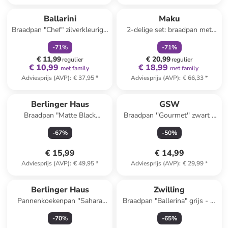
family
korting
family
korting
Reeds in een ander winkelwagentje
Ballarini
Maku
Braadpan "Chef" zilverkleurig -
2-delige set: braadpan met
Ø 36 cm
deksel zwart/zilverkleurig - Ø
-
71
%
-
71
%
26 cm
€ 11,99
€ 20,99
regulier
regulier
€ 10,99
€ 18,99
met family
met family
Adviesprijs (AVP)
:
€ 37,95
*
Adviesprijs (AVP)
:
€ 66,33
*
Berlinger Haus
GSW
Braadpan "Matte Black
Braadpan ''Gourmet'' zwart -
Collection" zwart - Ø 24 cm
Ø 20 cm
-
67
%
-
50
%
€ 15,99
€ 14,99
Adviesprijs (AVP)
:
€ 49,95
*
Adviesprijs (AVP)
:
€ 29,99
*
Berlinger Haus
Zwilling
Pannenkoekenpan ''Sahara
Braadpan "Ballerina" grijs - Ø
Collection'' crème - Ø 26 cm
20 cm
-
70
%
-
65
%