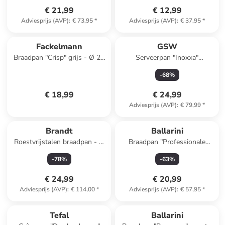
€ 21,99
€ 12,99
Adviesprijs (AVP)
:
€ 73,95
*
Adviesprijs (AVP)
:
€ 37,95
*
Fackelmann
GSW
Braadpan "Crisp" grijs - Ø 24
Serveerpan "Inoxxa"
cm
zilverkleurig - Ø 24 cm
-
68
%
€ 18,99
€ 24,99
Adviesprijs (AVP)
:
€ 79,99
*
Brandt
Ballarini
Roestvrijstalen braadpan - Ø
Braadpan "Professionale
28 cm
3000" zilverkleurig - Ø 32 cm
-
78
%
-
63
%
€ 24,99
€ 20,99
Adviesprijs (AVP)
:
€ 114,00
*
Adviesprijs (AVP)
:
€ 57,95
*
family
korting
Tefal
Ballarini