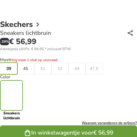
Skechers
Sneakers lichtbruin
€ 56,99
-
39
%
Adviesprijs (AVP)
:
€ 94,95
*
inclusief BTW
Maat
Nog maar 1 stuk op voorraad
39
45
41
43
44
47,5
Color
Sneakers
lichtbruin
Waarom veranderen de prijzen?
In winkelwagentje voor
€ 56,99