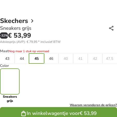
Skechers
Sneakers grijs
€ 53,99
-
32
%
Adviesprijs (AVP)
:
€ 79,95
*
inclusief BTW
Maat
Nog maar 1 stuk op voorraad
43
44
45
46
40
41
42
47,5
Color
Sneakers
grijs
Waarom veranderen de prijzen?
In winkelwagentje voor
€ 53,99