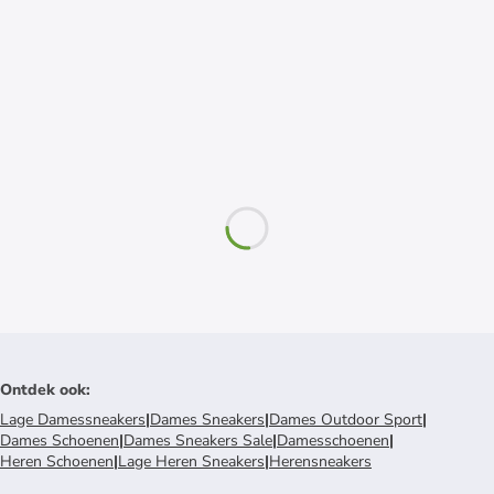
Ontdek ook
:
Lage Damessneakers
|
Dames Sneakers
|
Dames Outdoor Sport
|
Dames Schoenen
|
Dames Sneakers Sale
|
Damesschoenen
|
Heren Schoenen
|
Lage Heren Sneakers
|
Herensneakers