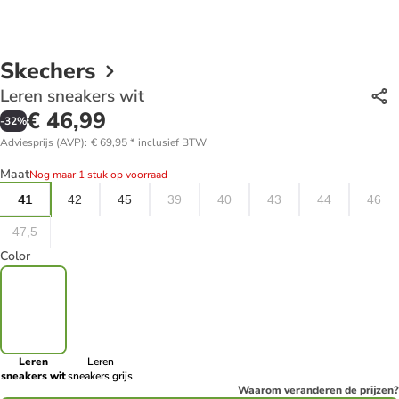
Skechers
Leren sneakers wit
€ 46,99
-
32
%
Adviesprijs (AVP)
:
€ 69,95
*
inclusief BTW
Maat
Nog maar 1 stuk op voorraad
41
42
45
39
40
43
44
46
47,5
Color
Leren
Leren
sneakers wit
sneakers grijs
Waarom veranderen de prijzen?