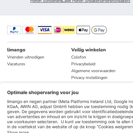
Heren Schoenen
|
Lage Heren Sneakers
|
Herensneakers
limango
Veilig winkelen
Vrienden uitnodigen
Colofon
Vacatures
Privacybeleid
Algemene voorwaarden
Privacy-instellingen
Compliance