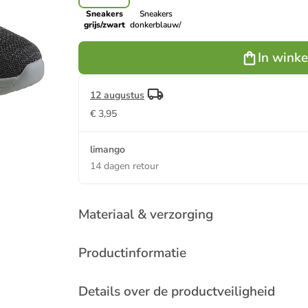
Sneakers
Sneakers
grijs/zwart
donkerblauw/lichtbruin
In wink
12 augustus
€ 3,95
limango
14 dagen retour
Materiaal & verzorging
Productinformatie
Details over de productveiligheid