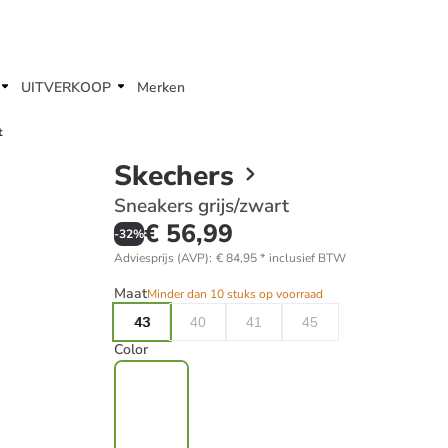
UITVERKOOP
Merken
t
Skechers
Sneakers grijs/zwart
€ 56,99
-
32
%
Adviesprijs (AVP)
:
€ 84,95
*
inclusief BTW
Maat
Minder dan 10 stuks op voorraad
43
40
41
45
Color