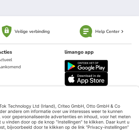
Veilige verbinding
Help Center
cties
limango app
ctueel
Aankomend
limango.de
limango.pl