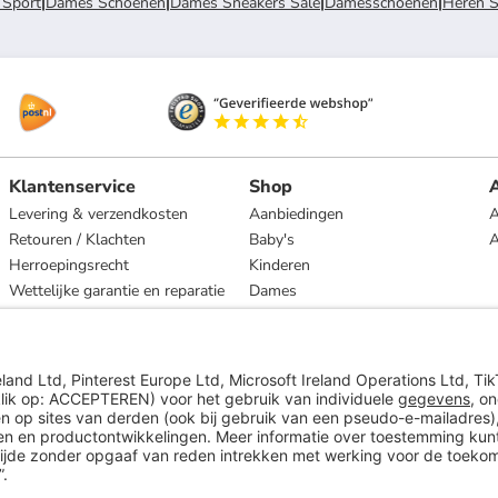
 Sport
|
Dames Schoenen
|
Dames Sneakers Sale
|
Damesschoenen
|
Heren 
Klantenservice
Shop
A
Levering & verzendkosten
Aanbiedingen
A
Retouren / Klachten
Baby's
Herroepingsrecht
Kinderen
Wettelijke garantie en reparatie
Dames
Heren
Wonen
Merken
* Op basis van de adviesprijs van de fabrikant