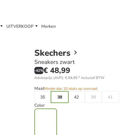
UITVERKOOP
Merken
Skechers
Sneakers zwart
€ 48,99
-
42
%
Adviesprijs (AVP)
:
€ 84,95
*
inclusief BTW
Maat
Minder dan 10 stuks op voorraad
35
38
42
39
41
Color