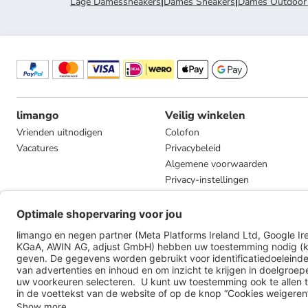
Lage Damessneakers
|
Dames Sneakers
|
Dames Outdoor
limango
Veilig winkelen
Vrienden uitnodigen
Colofon
Vacatures
Privacybeleid
Algemene voorwaarden
Privacy-instellingen
Compliance