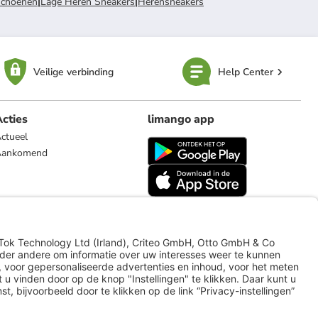
Schoenen
|
Lage Heren Sneakers
|
Herensneakers
Veilige verbinding
Help Center
cties
limango app
ctueel
Aankomend
limango.de
limango.pl