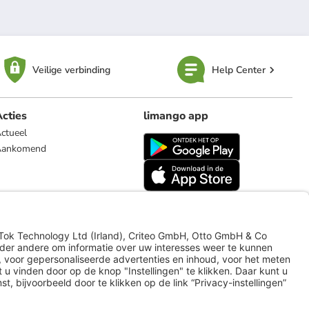
Veilige verbinding
Help Center
cties
limango app
ctueel
Aankomend
limango.de
limango.pl