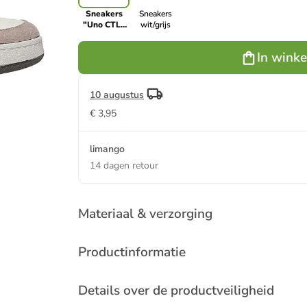
Sneakers
Sneakers
"Uno CTL"
wit/grijs
beige
In wink
10 augustus
€ 3,95
limango
14 dagen retour
Materiaal & verzorging
Productinformatie
Details over de productveiligheid