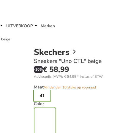
UITVERKOOP
Merken
 beige
Skechers
Sneakers "Uno CTL" beige
€ 58,99
-
30
%
Adviesprijs (AVP)
:
€ 84,95
*
inclusief BTW
Maat
Minder dan 10 stuks op voorraad
41
Color