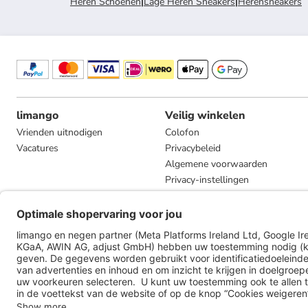
Heren Schoenen
|
Lage Heren Sneakers
|
Herensneakers
limango
Veilig winkelen
Vrienden uitnodigen
Colofon
Vacatures
Privacybeleid
Algemene voorwaarden
Privacy-instellingen
Compliance