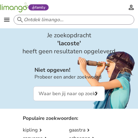
family
Je zoekopdracht
'
lacoste
'
heeft geen resultaten opgeleverd
Niet opgeven!
Probeer een ander zoekwoord
Populaire zoekwoorden
:
kipling
gaastra