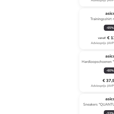
Adviesprijs (AVP
asic
Trainingsshirt
-
65
%
€ 1
vanaf
:
Adviesprijs (AVP
asic
Hardloopschoenen
GS" zw
-
60
%
€ 37,
Adviesprijs (AVP
asic
Sneakers "QUANTU
zwar
-
53
%