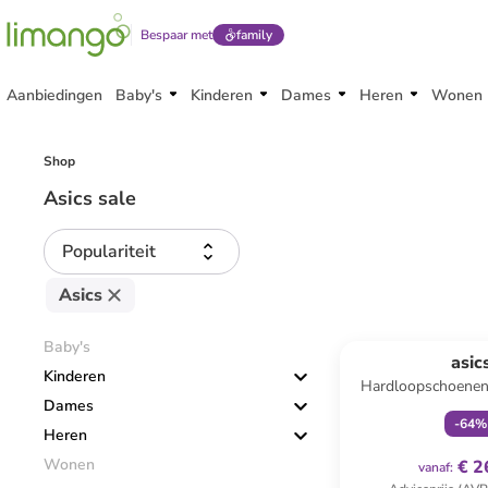
Bespaar met
family
Aanbiedingen
Baby's
Kinderen
Dames
Heren
Wonen
Shop
Asics sale
Populariteit
Asics
family
ex
Baby's
asic
Kinderen
Hardloopschoenen
Dames
PS" zw
-
64
%
Heren
Wonen
€ 2
vanaf
: