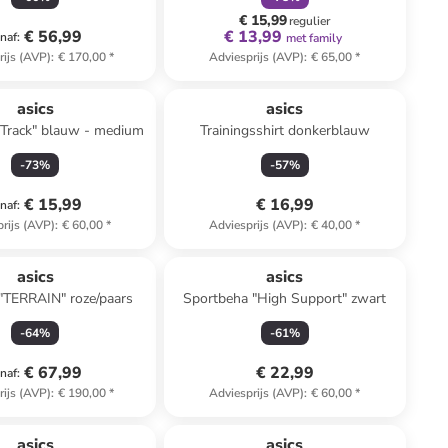
€ 15,99
regulier
€ 56,99
€ 13,99
naf
:
met family
rijs (AVP)
:
€ 170,00
*
Adviesprijs (AVP)
:
€ 65,00
*
asics
asics
"Track" blauw - medium
Trainingsshirt donkerblauw
-
73
%
-
57
%
€ 15,99
€ 16,99
naf
:
rijs (AVP)
:
€ 60,00
*
Adviesprijs (AVP)
:
€ 40,00
*
asics
asics
"TERRAIN" roze/paars
Sportbeha "High Support" zwart
-
64
%
-
61
%
€ 67,99
€ 22,99
naf
:
rijs (AVP)
:
€ 190,00
*
Adviesprijs (AVP)
:
€ 60,00
*
asics
asics