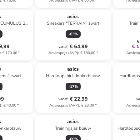
)
:
€ 75,00
*
Adviesprijs (AVP)
:
€ 60,00
*
Adviesp
s
asics
 "CUMULUS 24"
Sneakers "TERRAIN" zwart
Train
t
-
63
%
€
9,99
€ 64,99
€ 1
vanaf
:
)
:
€ 170,00
*
Adviesprijs (AVP)
:
€ 180,00
*
Adviesp
s
asics
gma" zwart
Hardloopshirt donkerblauw
Hardloops
GS" d
-
17
%
99
€ 22,99
vanaf
:
va
)
:
€ 40,00
*
Adviesprijs (AVP)
:
€ 28,00
*
Adviesp
s
asics
donkerblauw
Trainingsjas blauw
Hardloops
-
68
%