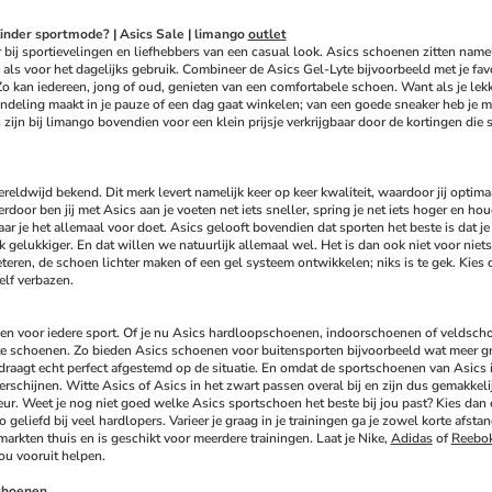
inder sportmode? | Asics Sale | limango 
outlet
 bij sportievelingen en liefhebbers van een casual look. Asics schoenen zitten nameli
 als voor het dagelijks gebruik. Combineer de Asics Gel-Lyte bijvoorbeeld met je favo
Zo kan iedereen, jong of oud, genieten van een comfortabele schoen. Want als je lekke
deling maakt in je pauze of een dag gaat winkelen; van een goede sneaker heb je maa
s zijn bij limango bovendien voor een klein prijsje verkrijgbaar door de kortingen d
ereldwijd bekend. Dit merk levert namelijk keer op keer kwaliteit, waardoor jij optima
erdoor ben jij met Asics aan je voeten net iets sneller, spring je net iets hoger en hou
aar je het allemaal voor doet. Asics gelooft bovendien dat sporten het beste is dat j
 gelukkiger. En dat willen we natuurlijk allemaal wel. Het is dan ook niet voor niets
teren, de schoen lichter maken of een gel systeem ontwikkelen; niks is te gek. Kie
elf verbazen.
en voor iedere sport. Of je nu Asics hardloopschoenen, indoorschoenen of veldschoen
te schoenen. Zo bieden Asics schoenen voor buitensporten bijvoorbeeld wat meer gri
draagt echt perfect afgestemd op de situatie. En omdat de sportschoenen van Asics in 
rschijnen. Witte Asics of Asics in het zwart passen overal bij en zijn dus gemakkelij
eur. Weet je nog niet goed welke Asics sportschoen het beste bij jou past? Kies dan een
geliefd bij veel hardlopers. Varieer je graag in je trainingen ga je zowel korte afst
markten thuis en is geschikt voor meerdere trainingen. Laat je Nike, 
Adidas
 of 
Reebo
ou vooruit helpen.
choenen