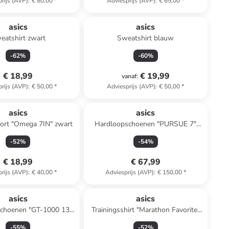
rijs (AVP)
:
€ 80,00
*
Adviesprijs (AVP)
:
€ 65,00
*
asics
asics
eatshirt zwart
Sweatshirt blauw
-
62
%
-
60
%
€ 18,99
€ 19,99
vanaf
:
rijs (AVP)
:
€ 50,00
*
Adviesprijs (AVP)
:
€ 50,00
*
asics
asics
hort "Omega 7IN" zwart
Hardloopschoenen "PURSUE 7"
donkerblauw
-
52
%
-
54
%
€ 18,99
€ 67,99
rijs (AVP)
:
€ 40,00
*
Adviesprijs (AVP)
:
€ 150,00
*
asics
asics
choenen "GT-1000 13
Trainingsshirt "Marathon Favorite"
GS" zwart
rood
-
55
%
-
52
%