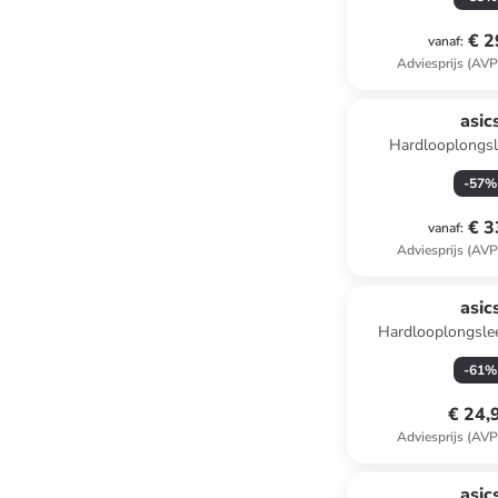
€ 2
vanaf
:
Adviesprijs (AVP
asic
Hardlooplongsl
-
57
%
€ 3
vanaf
:
Adviesprijs (AVP
asic
Hardlooplongsle
-
61
%
€ 24,
Adviesprijs (AVP
asic