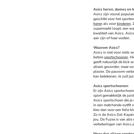
Asics heren, dames en k
Asics zijn vooral populair
geschikt voor het sporten
heren
 als voor 
kinderen
. 
supermarkt loopt, een wan
kwaliteit van Asics. Asic
aan zijn of haar voeten.
Waarom Asics?
Asics is niet voor niets w
betere 
sportschoenen
. Hi
geeft natuurlijk de kick w
alleen gezonder, maar ook
plezier. De pasvorm verbe
kan betekenen. Je zult jez
Asics sportschoenen
Er zijn Asics sportschoen
sport gemakkelijk de juis
Asics sportschoen die je 
in een matchende outfit ve
kies dan voor een felle kl
Zo is de Asics Gel-Kayano 
jou. De Fuzex is van alle 
verbeteringen van Asics j
Meer dan alleen sports