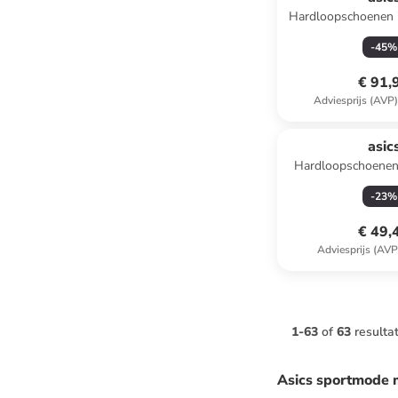
Hardloopschoenen
TR" donke
-
45
%
€ 91,
Adviesprijs (AVP
asic
Hardloopschoenen 
zwart/p
-
23
%
€ 49,
Adviesprijs (AVP
1
-
63
of
63
resulta
Asics sportmode 