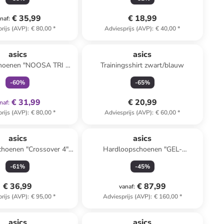
€ 35,99
€ 18,99
naf
:
rijs (AVP)
:
€ 80,00
*
Adviesprijs (AVP)
:
€ 40,00
*
family
exclusief
asics
asics
hoenen "NOOSA TRI 16
Trainingsshirt zwart/blauw
PS" geel
-
60
%
-
65
%
€ 31,99
€ 20,99
naf
:
rijs (AVP)
:
€ 80,00
*
Adviesprijs (AVP)
:
€ 60,00
*
asics
asics
choenen "Crossover 4"
Hardloopschoenen "GEL-
zwart
CUMULUS 28" zwart/wit
-
61
%
-
45
%
€ 36,99
€ 87,99
vanaf
:
rijs (AVP)
:
€ 95,00
*
Adviesprijs (AVP)
:
€ 160,00
*
asics
asics