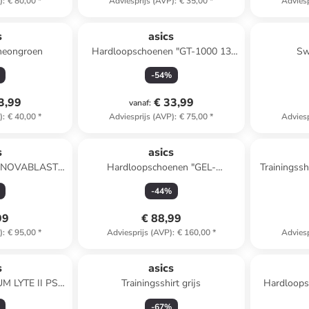
)
:
€ 80,00
*
Adviesprijs (AVP)
:
€ 35,00
*
Adviesp
s
asics
 neongroen
Hardloopschoenen "GT-1000 13
Sw
PS" lichtroze
-
54
%
3,99
€ 33,99
vanaf
:
)
:
€ 40,00
*
Adviesprijs (AVP)
:
€ 75,00
*
Adviesp
s
asics
 "NOVABLAST 2
Hardloopschoenen "GEL-
Trainingss
art
CUMULUS 28" zwart
-
44
%
99
€ 88,99
)
:
€ 95,00
*
Adviesprijs (AVP)
:
€ 160,00
*
Adviesp
s
asics
M LYTE II PS"
Trainingsshirt grijs
Hardloops
t
-
67
%