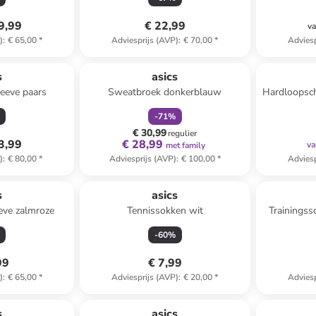
9,99
€ 22,99
va
)
:
€ 65,00
*
Adviesprijs (AVP)
:
€ 70,00
*
Adviesp
family
korting
s
asics
eeve paars
Sweatbroek donkerblauw
Hardloopsc
-
71
%
€ 30,99
regulier
3,99
€ 28,99
va
met family
)
:
€ 80,00
*
Adviesprijs (AVP)
:
€ 100,00
*
Adviesp
s
asics
eve zalmroze
Tennissokken wit
Trainingss
-
60
%
99
€ 7,99
)
:
€ 65,00
*
Adviesprijs (AVP)
:
€ 20,00
*
Adviesp
s
asics