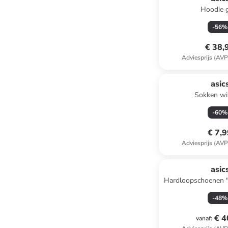
Hoodie g
-
56
%
€ 38,
Adviesprijs (AVP
asic
Sokken wit
-
60
%
€ 7,
Adviesprijs (AVP
asic
Hardloopschoenen 
blau
-
48
%
€ 4
vanaf
: