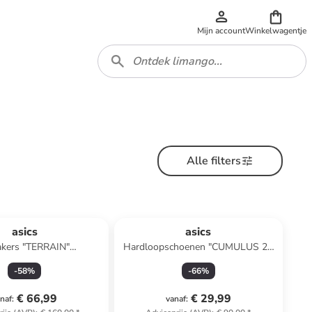
Mijn account
Winkelwagentje
Alle filters
asics
asics
kers "TERRAIN"
Hardloopschoenen "CUMULUS 25
el/paars/groen
GS" donkerblauw
-
58
%
-
66
%
€ 66,99
€ 29,99
naf
:
vanaf
: