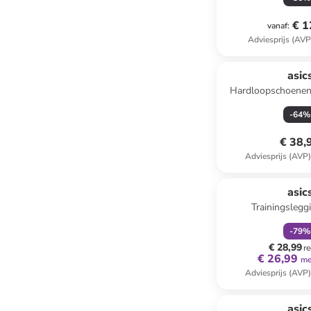
€ 1
vanaf
:
Adviesprijs (AVP
asic
Hardloopschoenen
GS" donke
-
64
%
€ 38,
Adviesprijs (AVP
family
k
asic
Trainingslegg
-
79
%
€ 28,99
re
€ 26,99
me
Adviesprijs (AVP
asic