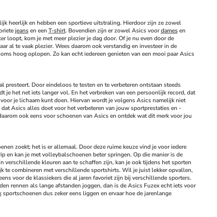
jk heerlijk en hebben een sportieve uitstraling. Hierdoor zijn ze zowel 
riete 
jeans
 en een 
T-shirt
. Bovendien zijn er zowel Asics voor 
dames
 en 
r loopt, kom je met meer plezier je dag door. Of je nu even door de 
r al te vaak plezier. Wees daarom ook verstandig en investeer in de 
ie soms hoog oplopen. Zo kan echt iedereen genieten van een mooi paar Asics 
al presteert. Door eindeloos te testen en te verbeteren ontstaan steeds 
dt je het net iets langer vol. En het verbreken van een persoonlijk record, dat 
e voor je lichaam kunt doen. Hiervan wordt je volgens Asics namelijk niet 
 dat Asics alles doet voor het verbeteren van jouw sportprestaties en -
s daarom ook eens voor schoenen van Asics en ontdek wat dit merk voor jou 
en zoekt; het is er allemaal. Door deze ruime keuze vind je voor iedere 
p en kan je met volleybalschoenen beter springen. Op die manier is de 
verschillende kleuren aan te schaffen zijn, kan je ook tijdens het sporten 
k te combineren met verschillende sportshirts. Wil je juist lekker opvallen, 
s voor de klassiekers die al jaren favoriet zijn bij verschillende sporters. 
anden rennen als lange afstanden joggen, dan is de Asics Fuzex echt iets voor 
k
 sportschoenen dus zeker eens liggen en ervaar hoe de jarenlange 