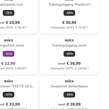
dloopshirt roze
Trainingslegging "Flexform"
bordeaux
-
25
%
-
58
%
€ 20,99
€ 30,99
naf
:
rijs (AVP)
:
€ 28,00
*
Adviesprijs (AVP)
:
€ 75,00
*
family
exclusief
asics
asics
ningsshort zwart
Trainingslegging zwart
-
61
%
-
69
%
€ 22,99
€ 36,99
vanaf
:
rijs (AVP)
:
€ 60,00
*
Adviesprijs (AVP)
:
€ 120,00
*
asics
asics
hoenen "EXCITE 10 GS"
Sweatshirt donkerblauw
zwart
-
57
%
-
55
%
€ 33,99
€ 28,99
naf
:
vanaf
: