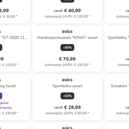
2,99
€ 40,99
vanaf
:
va
)
:
€ 30,00
*
Adviesprijs (AVP)
:
€ 130,00
*
Adviesp
s
asics
 "GT-2000 11
Hardloopschoenen "KINJO" zwart
Sportbeha 
rblauw
-
45
%
99
€ 70,99
va
)
:
€ 110,00
*
Adviesprijs (AVP)
:
€ 130,00
*
Adviesp
orting
s
asics
ing zwart
Sportbeha zwart
Sneakers 
-
63
%
gulier
€ 28,99
vanaf
:
va
t family
)
:
€ 130,00
*
Adviesprijs (AVP)
:
€ 80,00
*
Adviesp
s
asics