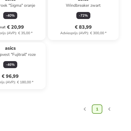
oek "Sigma" oranje
Windbreaker zwart
-
40
%
-
72
%
€ 20,99
€ 83,99
naf
:
rijs (AVP)
:
€ 35,00
*
Adviesprijs (AVP)
:
€ 300,00
*
asics
vest "Fujitrail" roze
-
46
%
€ 96,99
rijs (AVP)
:
€ 180,00
*
1