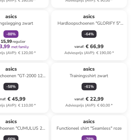
rijs (AVP)
:
€ 160,00
*
Adviesprijs (AVP)
:
€ 90,00
*
family
korting
asics
asics
ingslegging zwart
Hardloopschoenen "GLORIFY 5"
zwart
-
88
%
-
64
%
 15,99
regulier
3,99
€ 66,99
vanaf
:
met family
rijs (AVP)
:
€ 120,00
*
Adviesprijs (AVP)
:
€ 190,00
*
asics
asics
choenen "GT-2000 12
Trainingsshirt zwart
onkerblauw/zwart
-
58
%
-
61
%
€ 45,99
€ 22,99
naf
:
vanaf
:
rijs (AVP)
:
€ 110,00
*
Adviesprijs (AVP)
:
€ 60,00
*
family
korting
asics
asics
choenen "CUMULUS 25
Functioneel shirt "Seamless" roze
MK" zwart
-
66
%
-
78
%