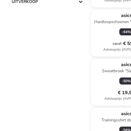
Adviesprijs (AVP
UITVERKOOP
asic
Hardloopschoenen
zwar
-
64
%
€ 5
vanaf
:
Adviesprijs (AVP
asic
Sweatbroek "Si
-
50
%
€ 19,
Adviesprijs (AVP
asic
Trainingsshirt 
-
56
%