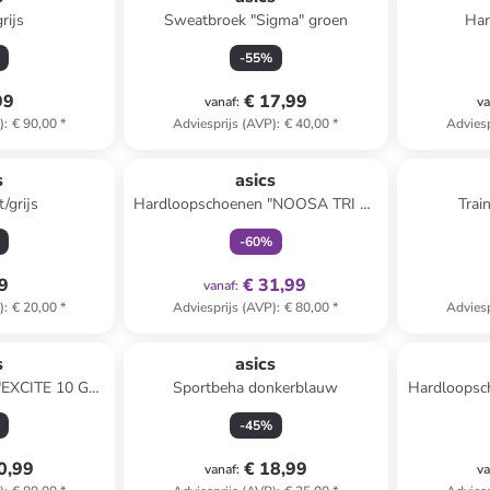
rijs
Sweatbroek "Sigma" groen
Har
-
55
%
99
€ 17,99
vanaf
:
va
)
:
€ 90,00
*
Adviesprijs (AVP)
:
€ 40,00
*
Adviesp
family
exclusief
s
asics
/grijs
Hardloopschoenen "NOOSA TRI 16
Trai
PS" roze
-
60
%
99
€ 31,99
vanaf
:
)
:
€ 20,00
*
Adviesprijs (AVP)
:
€ 80,00
*
Adviesp
s
asics
"EXCITE 10 GS"
Sportbeha donkerblauw
Hardloopsc
w
-
45
%
0,99
€ 18,99
vanaf
:
va