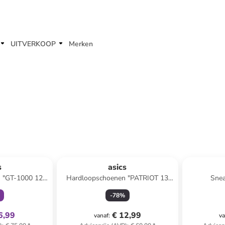
UITVERKOOP
Merken
clusief
s
asics
 "GT-1000 12
Hardloopschoenen "PATRIOT 13
Snea
art
GS" zwart/lila
ge
-
78
%
6,99
€ 12,99
vanaf
:
va