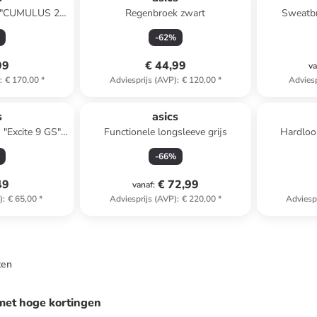
 "CUMULUS 25
Regenbroek zwart
Sweatbr
rblauw
-
62
%
99
€ 44,99
va
)
:
€ 170,00
*
Adviesprijs (AVP)
:
€ 120,00
*
Adviesp
s
asics
"Excite 9 GS"
Functionele longsleeve grijs
Hardloop
aars
-
66
%
49
€ 72,99
vanaf
:
)
:
€ 65,00
*
Adviesprijs (AVP)
:
€ 220,00
*
Adviesp
ten
met hoge kortingen