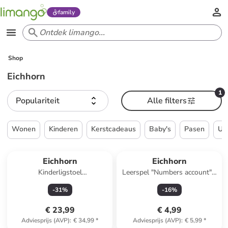
family
Shop
Eichhorn
1
Populariteit
Alle filters
Wonen
Kinderen
Kerstcadeaus
Baby's
Pasen
UI
Eichhorn
Eichhorn
Kinderligstoel
Leerspel "Numbers account" -
beuken/groen/wit
vanaf 2 jaar
-
31
%
-
16
%
€ 23,99
€ 4,99
Adviesprijs (AVP)
:
€ 34,99
*
Adviesprijs (AVP)
:
€ 5,99
*