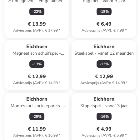
20-delige voel- en geluidset -
Rijgspel - vanaf 3 jaar
vanaf 12 maanden
-
22
%
-
18
%
€ 13,99
€ 6,49
Adviesprijs (AVP)
:
€ 17,99
*
Adviesprijs (AVP)
:
€ 7,99
*
Eichhorn
Eichhorn
Magneetisch schuifspel -
Steekspel - vanaf 12 maanden
vanaf 3 jaar
-
13
%
-
13
%
€ 12,99
€ 12,99
Adviesprijs (AVP)
:
€ 14,99
*
Adviesprijs (AVP)
:
€ 14,99
*
Eichhorn
Eichhorn
Montessori-sorteerparels -
Stapelspel - vanaf 3 jaar
vanaf 4 jaar
-
29
%
-
16
%
€ 11,99
€ 4,99
Adviesprijs (AVP)
:
€ 16,99
*
Adviesprijs (AVP)
:
€ 5,99
*