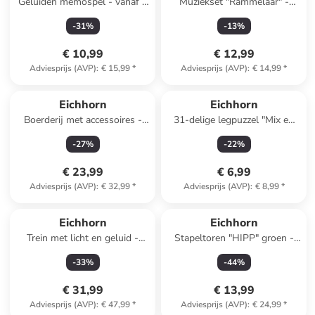
Geluiden memospel - vanaf 2
Muziekset "Rammelaar" -
jaar
vanaf 12 maanden
-
31
%
-
13
%
€ 10,99
€ 12,99
Adviesprijs (AVP)
:
€ 15,99
*
Adviesprijs (AVP)
:
€ 14,99
*
Eichhorn
Eichhorn
Boerderij met accessoires -
31-delige legpuzzel "Mix en
vanaf 3 jaar
Match" - vanaf 2 jaar
-
27
%
-
22
%
€ 23,99
€ 6,99
Adviesprijs (AVP)
:
€ 32,99
*
Adviesprijs (AVP)
:
€ 8,99
*
Eichhorn
Eichhorn
Trein met licht en geluid -
Stapeltoren "HIPP" groen -
vanaf 12 maanden
vanaf 12 maanden
-
33
%
-
44
%
€ 31,99
€ 13,99
Adviesprijs (AVP)
:
€ 47,99
*
Adviesprijs (AVP)
:
€ 24,99
*