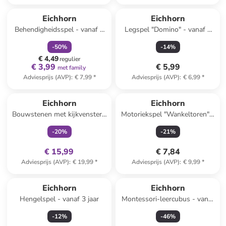
family
korting
Eichhorn
Eichhorn
Behendigheidsspel - vanaf 3
Legspel "Domino" - vanaf 3
jaar
jaar
-
50
%
-
14
%
€ 4,49
regulier
€ 3,99
€ 5,99
met family
Adviesprijs (AVP)
:
€ 7,99
*
Adviesprijs (AVP)
:
€ 6,99
*
family
exclusief
Eichhorn
Eichhorn
Bouwstenen met kijkvenster -
Motoriekspel "Wankeltoren" -
vanaf 12 maanden
vanaf 5 jaar
-
20
%
-
21
%
€ 15,99
€ 7,84
Adviesprijs (AVP)
:
€ 19,99
*
Adviesprijs (AVP)
:
€ 9,99
*
Reeds in een ander winkelwagentje
Eichhorn
Eichhorn
Hengelspel - vanaf 3 jaar
Montessori-leercubus - vanaf
3 jaar
-
12
%
-
46
%