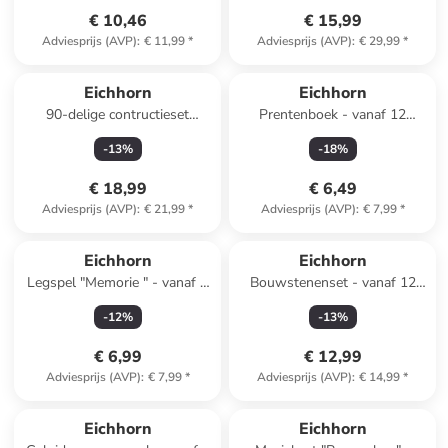
€ 10,46
€ 15,99
Adviesprijs (AVP)
:
€ 11,99
*
Adviesprijs (AVP)
:
€ 29,99
*
Eichhorn
Eichhorn
90-delige contructieset
Prentenboek - vanaf 12
"Graafmachine" - vanaf 4 jaar
maanden
-
13
%
-
18
%
€ 18,99
€ 6,49
Adviesprijs (AVP)
:
€ 21,99
*
Adviesprijs (AVP)
:
€ 7,99
*
Eichhorn
Eichhorn
Legspel "Memorie " - vanaf 3
Bouwstenenset - vanaf 12
jaar
maanden
-
12
%
-
13
%
€ 6,99
€ 12,99
Adviesprijs (AVP)
:
€ 7,99
*
Adviesprijs (AVP)
:
€ 14,99
*
Eichhorn
Eichhorn