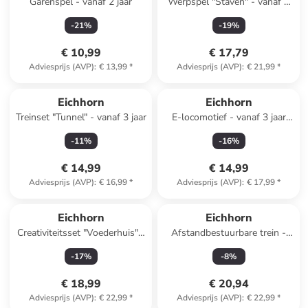
Garenspel - vanaf 2 jaar
Werpspel "Staven" - vanaf 3
jaar
-
21
%
-
19
%
€ 10,99
€ 17,79
Adviesprijs (AVP)
:
€ 13,99
*
Adviesprijs (AVP)
:
€ 21,99
*
Eichhorn
Eichhorn
Treinset "Tunnel" - vanaf 3 jaar
E-locomotief - vanaf 3 jaar
(verrassingsproduct)
-
11
%
-
16
%
€ 14,99
€ 14,99
Adviesprijs (AVP)
:
€ 16,99
*
Adviesprijs (AVP)
:
€ 17,99
*
Eichhorn
Eichhorn
Creativiteitsset "Voederhuis" -
Afstandbestuurbare trein -
vanaf 6 jaar
vanaf 3 jaar
-
17
%
-
8
%
€ 18,99
€ 20,94
Adviesprijs (AVP)
:
€ 22,99
*
Adviesprijs (AVP)
:
€ 22,99
*