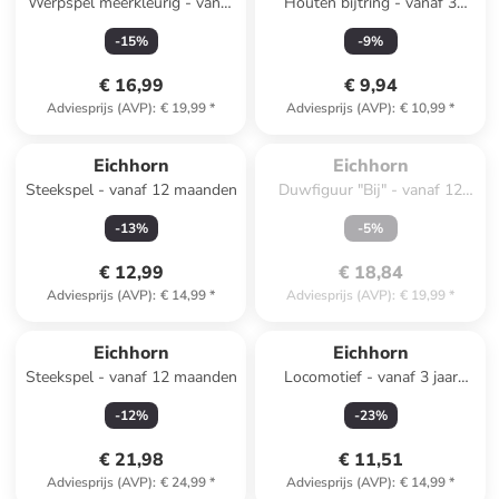
Werpspel meerkleurig - vanaf
Houten bijtring - vanaf 3
3 jaar
maanden
-
15
%
-
9
%
€ 16,99
€ 9,94
Adviesprijs (AVP)
:
€ 19,99
*
Adviesprijs (AVP)
:
€ 10,99
*
Te laat. Het product is 
uitverkocht.
Eichhorn
Eichhorn
Steekspel - vanaf 12 maanden
Duwfiguur "Bij" - vanaf 12
maanden
-
13
%
-
5
%
€ 12,99
€ 18,84
Adviesprijs (AVP)
:
€ 14,99
*
Adviesprijs (AVP)
:
€ 19,99
*
Reeds in een ander winkelwagentje
Eichhorn
Eichhorn
Steekspel - vanaf 12 maanden
Locomotief - vanaf 3 jaar
(verrassingsproduct)
-
12
%
-
23
%
€ 21,98
€ 11,51
Adviesprijs (AVP)
:
€ 24,99
*
Adviesprijs (AVP)
:
€ 14,99
*