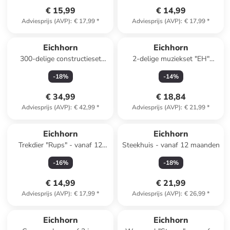
€ 15,99
€ 14,99
Adviesprijs (AVP)
:
€ 17,99
*
Adviesprijs (AVP)
:
€ 17,99
*
Eichhorn
Eichhorn
300-delige constructieset
2-delige muziekset "EH"
"Windmolen" - vanaf 6 jaar
meerkleurig - vanaf 12
-
18
%
-
14
%
maanden
€ 34,99
€ 18,84
Adviesprijs (AVP)
:
€ 42,99
*
Adviesprijs (AVP)
:
€ 21,99
*
Eichhorn
Eichhorn
Trekdier "Rups" - vanaf 12
Steekhuis - vanaf 12 maanden
maanden
-
16
%
-
18
%
€ 14,99
€ 21,99
Adviesprijs (AVP)
:
€ 17,99
*
Adviesprijs (AVP)
:
€ 26,99
*
Eichhorn
Eichhorn