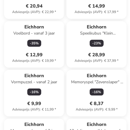
€ 20,94
€ 14,99
Adviesprijs (AVP)
:
€ 22,99
*
Adviesprijs (AVP)
:
€ 17,99
*
Eichhorn
Eichhorn
Voelbord - vanaf 3 jaar
Speelkubus "Klein
Speelcenter" - vanaf 12
-
35
%
-
23
%
maanden (verrassingsproduct)
€ 12,99
€ 28,99
Adviesprijs (AVP)
:
€ 19,99
*
Adviesprijs (AVP)
:
€ 37,99
*
Eichhorn
Eichhorn
Vormpuzzel - vanaf 2 jaar
Memoryspel "Zevenslaper" -
vanaf 4 jaar
-
16
%
-
16
%
€ 9,99
€ 8,37
Adviesprijs (AVP)
:
€ 11,99
*
Adviesprijs (AVP)
:
€ 9,99
*
Eichhorn
Eichhorn