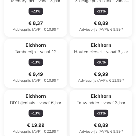
Memoryspel - vanaf 3 jaar
13-delige puzzelklok - vanaf 2
jaar
-
23
%
-
11
%
€ 8,37
€ 8,89
Adviesprijs (AVP)
:
€ 10,99
*
Adviesprijs (AVP)
:
€ 9,99
*
Eichhorn
Eichhorn
Tamboerijn - vanaf 12
Houten eierset - vanaf 3 jaar
maanden
-
13
%
-
16
%
€ 9,49
€ 9,99
Adviesprijs (AVP)
:
€ 10,99
*
Adviesprijs (AVP)
:
€ 11,99
*
Eichhorn
Eichhorn
DIY-bijenhuis - vanaf 6 jaar
Touwladder - vanaf 3 jaar
-
13
%
-
11
%
€ 19,99
€ 8,89
Adviesprijs (AVP)
:
€ 22,99
*
Adviesprijs (AVP)
:
€ 9,99
*