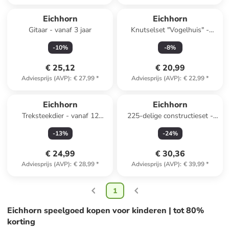
Eichhorn
Eichhorn
Gitaar - vanaf 3 jaar
Knutselset "Vogelhuis" -
vanaf 6 jaar
-
10
%
-
8
%
€ 25,12
€ 20,99
Adviesprijs (AVP)
:
€ 27,99
*
Adviesprijs (AVP)
:
€ 22,99
*
Eichhorn
Eichhorn
Treksteekdier - vanaf 12
225-delige constructieset -
maanden
vanaf 6 jaar
-
13
%
-
24
%
€ 24,99
€ 30,36
Adviesprijs (AVP)
:
€ 28,99
*
Adviesprijs (AVP)
:
€ 39,99
*
1
Eichhorn speelgoed kopen voor kinderen | tot 80%
korting