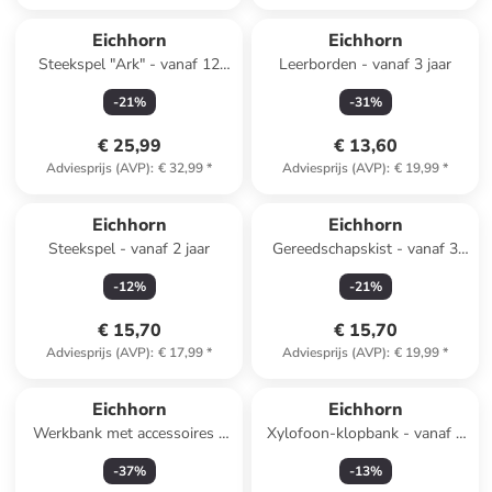
Eichhorn
Eichhorn
Steekspel "Ark" - vanaf 12
Leerborden - vanaf 3 jaar
maanden
-
21
%
-
31
%
€ 25,99
€ 13,60
Adviesprijs (AVP)
:
€ 32,99
*
Adviesprijs (AVP)
:
€ 19,99
*
Eichhorn
Eichhorn
Steekspel - vanaf 2 jaar
Gereedschapskist - vanaf 3
jaar
-
12
%
-
21
%
€ 15,70
€ 15,70
Adviesprijs (AVP)
:
€ 17,99
*
Adviesprijs (AVP)
:
€ 19,99
*
Eichhorn
Eichhorn
Werkbank met accessoires -
Xylofoon-klopbank - vanaf 2
vanaf 3 jaar
jaar
-
37
%
-
13
%