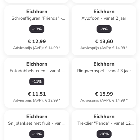
Eichhorn
Eichhorn
Schroeffiguren "Friends" -
Xylofoon - vanaf 2 jaar
vanaf 2 jaar
-
13
%
-
9
%
€ 12,99
€ 13,60
Adviesprijs (AVP)
:
€ 14,99
*
Adviesprijs (AVP)
:
€ 14,99
*
Eichhorn
Eichhorn
Fotodobbelstenen - vanaf 3
Ringwerpspel - vanaf 3 jaar
jaar
-
11
%
€ 11,51
€ 15,99
Adviesprijs (AVP)
:
€ 12,99
*
Adviesprijs (AVP)
:
€ 14,99
*
Eichhorn
Eichhorn
Snijplankset met fruit - vanaf
Trekdier "Panda" - vanaf 12
2 jaar
maanden
-
11
%
-
16
%