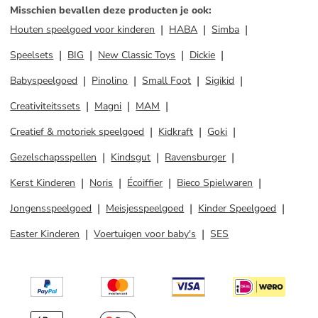
Misschien bevallen deze producten je ook
:
Houten speelgoed voor kinderen
HABA
Simba
Speelsets
BIG
New Classic Toys
Dickie
Babyspeelgoed
Pinolino
Small Foot
Sigikid
Creativiteitssets
Magni
MAM
Creatief & motoriek speelgoed
Kidkraft
Goki
Gezelschapsspellen
Kindsgut
Ravensburger
Kerst Kinderen
Noris
Écoiffier
Bieco Spielwaren
Jongensspeelgoed
Meisjesspeelgoed
Kinder Speelgoed
Easter Kinderen
Voertuigen voor baby's
SES