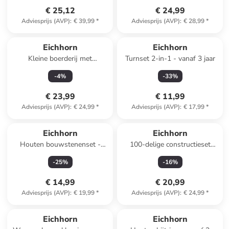
€ 25,12
€ 24,99
Adviesprijs (AVP)
:
€ 39,99
*
Adviesprijs (AVP)
:
€ 28,99
*
Eichhorn
Eichhorn
Kleine boerderij met
Turnset 2-in-1 - vanaf 3 jaar
accessoires - vanaf 3 jaar
-
4
%
-
33
%
€ 23,99
€ 11,99
Adviesprijs (AVP)
:
€ 24,99
*
Adviesprijs (AVP)
:
€ 17,99
*
Eichhorn
Eichhorn
Houten bouwstenenset -
100-delige constructieset
vanaf 12 maanden
"Dinosaurussen" - vanaf 5 jaar
-
25
%
-
16
%
€ 14,99
€ 20,99
Adviesprijs (AVP)
:
€ 19,99
*
Adviesprijs (AVP)
:
€ 24,99
*
Eichhorn
Eichhorn