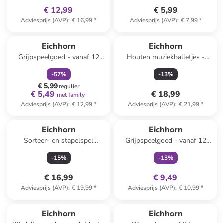
€ 12,99
€ 5,99
Adviesprijs (AVP)
:
€ 16,99
*
Adviesprijs (AVP)
:
€ 7,99
*
family
korting
Eichhorn
Eichhorn
Grijpspeelgoed - vanaf 12
Houten muziekballetjes -
maanden
vanaf 12 maanden - 6 stuks
-
57
%
-
13
%
€ 5,99
regulier
€ 5,49
€ 18,99
met family
Adviesprijs (AVP)
:
€ 12,99
*
Adviesprijs (AVP)
:
€ 21,99
*
family
exclusief
Eichhorn
Eichhorn
Sorteer- en stapelspel
Grijpspeelgoed - vanaf 12
"Regenboog" - vanaf 12
maanden
-
15
%
-
13
%
maanden
€ 16,99
€ 9,49
Adviesprijs (AVP)
:
€ 19,99
*
Adviesprijs (AVP)
:
€ 10,99
*
Eichhorn
Eichhorn