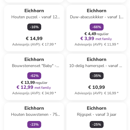
family
korting
Eichhorn
Eichhorn
Houten puzzel - vanaf 12
Duw-abacuskikker - vanaf 12
maanden
maanden
-
16
%
-
66
%
€ 4,49
regulier
€ 14,99
€ 3,99
met family
Adviesprijs (AVP)
:
€ 17,99
*
Adviesprijs (AVP)
:
€ 11,99
*
family
korting
Eichhorn
Eichhorn
Bouwstenenset "Baby" -
10-delig hamerspel - vanaf 12
vanaf 12 maanden
maanden
-
62
%
-
35
%
€ 13,99
regulier
€ 12,99
€ 10,99
met family
Adviesprijs (AVP)
:
€ 34,99
*
Adviesprijs (AVP)
:
€ 16,99
*
family
exclusief
Eichhorn
Eichhorn
Houten bouwstenen - 75
Rijgspel - vanaf 3 jaar
stuks - vanaf 12 maanden
-
23
%
-
25
%