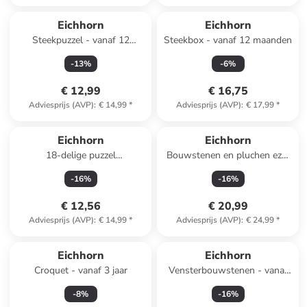
Eichhorn
Eichhorn
Steekpuzzel - vanaf 12
Steekbox - vanaf 12 maanden
maanden
-
13
%
-
6
%
€ 12,99
€ 16,75
Adviesprijs (AVP)
:
€ 14,99
*
Adviesprijs (AVP)
:
€ 17,99
*
Eichhorn
Eichhorn
18-delige puzzel
Bouwstenen en pluchen ezel
"Lichaamsdelen" - vanaf 2 jaar
met geluid "HiPP" - vanaf 12
-
16
%
-
16
%
maanden
€ 12,56
€ 20,99
Adviesprijs (AVP)
:
€ 14,99
*
Adviesprijs (AVP)
:
€ 24,99
*
Eichhorn
Eichhorn
Croquet - vanaf 3 jaar
Vensterbouwstenen - vanaf
12 maanden
-
8
%
-
16
%