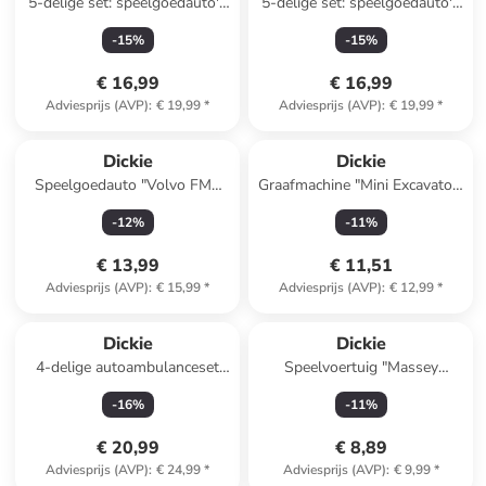
5-delige set: speelgoedauto's
5-delige set: speelgoedauto's
"Lamborghini" meerkleurig -
"Porsche" meerkleurig - vanaf
-
15
%
-
15
%
vanaf 3 jaar
3 jaar
€ 16,99
€ 16,99
Adviesprijs (AVP)
:
€ 19,99
*
Adviesprijs (AVP)
:
€ 19,99
*
Dickie
Dickie
Speelgoedauto "Volvo FMX
Graafmachine "Mini Excavator"
Truck Garbage Collector"
op afstandbestuursbaar, met
-
12
%
-
11
%
groen - vanaf 3 jaar
snoer - vanaf 3 jaar
€ 13,99
€ 11,51
Adviesprijs (AVP)
:
€ 15,99
*
Adviesprijs (AVP)
:
€ 12,99
*
Dickie
Dickie
4-delige autoambulanceset
Speelvoertuig "Massey
blauw/meerkleurig - vanaf 3
Ferguson Micro Farm Truck"
-
16
%
-
11
%
jaar
rood - vanaf 3 jaar
€ 20,99
€ 8,89
Adviesprijs (AVP)
:
€ 24,99
*
Adviesprijs (AVP)
:
€ 9,99
*