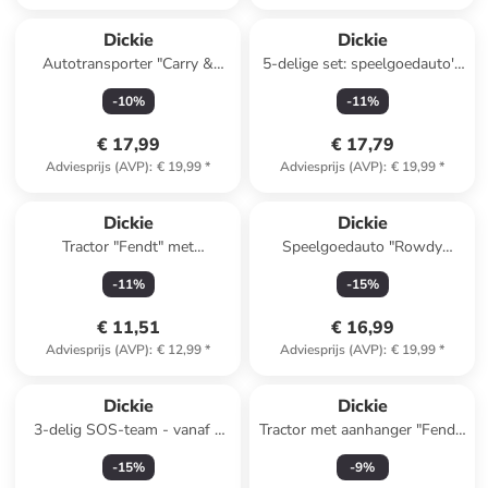
Dickie
Dickie
Autotransporter "Carry &
5-delige set: speelgoedauto's
Store" met accessoires - vanaf
"Claas Farm" groen - vanaf 3
-
10
%
-
11
%
3 jaar
jaar
€ 17,99
€ 17,79
Adviesprijs (AVP)
:
€ 19,99
*
Adviesprijs (AVP)
:
€ 19,99
*
Dickie
Dickie
Tractor "Fendt" met
Speelgoedauto "Rowdy
kabelbesturing - vanaf 3 jaar
Rocker" groen/blauw - vanaf 3
-
11
%
-
15
%
jaar
€ 11,51
€ 16,99
Adviesprijs (AVP)
:
€ 12,99
*
Adviesprijs (AVP)
:
€ 19,99
*
Dickie
Dickie
3-delig SOS-team - vanaf 3
Tractor met aanhanger "Fendt"
jaar
- vanaf 3 jaar
-
15
%
-
9
%