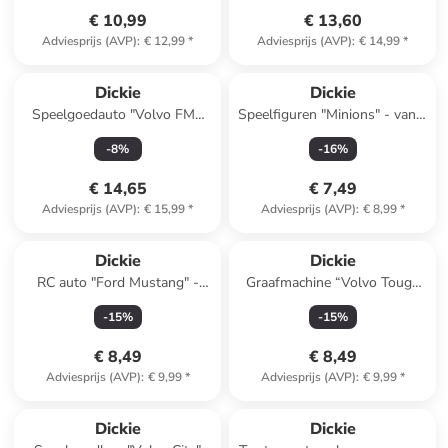
€ 10,99
€ 13,60
Adviesprijs (AVP)
:
€ 12,99
*
Adviesprijs (AVP)
:
€ 14,99
*
Dickie
Dickie
Speelgoedauto "Volvo FMX
Speelfiguren "Minions" - vanaf
Truck Crane" geel - vanaf 3
3 jaar - 12 stuks
-
8
%
-
16
%
jaar
€ 14,65
€ 7,49
Adviesprijs (AVP)
:
€ 15,99
*
Adviesprijs (AVP)
:
€ 8,99
*
Dickie
Dickie
RC auto "Ford Mustang" -
Graafmachine “Volvo Tough
vanaf 4 jaar
Excavator” - vanaf 3 jaar
-
15
%
-
15
%
(verrassingsproduct)
€ 8,49
€ 8,49
Adviesprijs (AVP)
:
€ 9,99
*
Adviesprijs (AVP)
:
€ 9,99
*
Dickie
Dickie