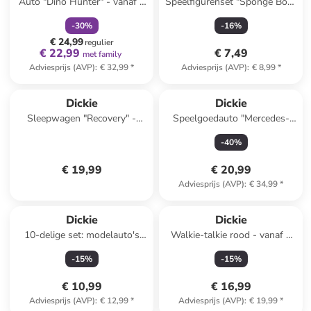
Auto "Dino Hunter" - vanaf 3
Speelfigurenset "Sponge Bob"
jaar
- vanaf 3 jaar
-
30
%
-
16
%
€ 24,99
regulier
€ 22,99
€ 7,49
met family
Adviesprijs (AVP)
:
€ 32,99
*
Adviesprijs (AVP)
:
€ 8,99
*
Dickie
Dickie
Sleepwagen "Recovery" -
Speelgoedauto "Mercedes-
vanaf 3 jaar
AMG E43" - vanaf 3 jaar
-
40
%
€ 19,99
€ 20,99
Adviesprijs (AVP)
:
€ 34,99
*
Dickie
Dickie
10-delige set: modelauto's
Walkie-talkie rood - vanaf 4
"Vehicles" - vanaf 3 jaar
jaar
-
15
%
-
15
%
€ 10,99
€ 16,99
Adviesprijs (AVP)
:
€ 12,99
*
Adviesprijs (AVP)
:
€ 19,99
*