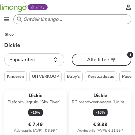
family
Shop
Dickie
1
Populariteit
Alle filters
Kinderen
UITVERKOOP
Baby's
Kerstcadeaus
Pasen
Dickie
Dickie
Plafondvliegtuig “Sky Flyer” -
RC brandweerwagen “Unimog
vanaf 3 jaar
U530 Fire Truck” - vanaf 3 jaar
-
16
%
-
16
%
€ 7,49
€ 9,99
Adviesprijs (AVP)
:
€ 8,99
*
Adviesprijs (AVP)
:
€ 11,99
*