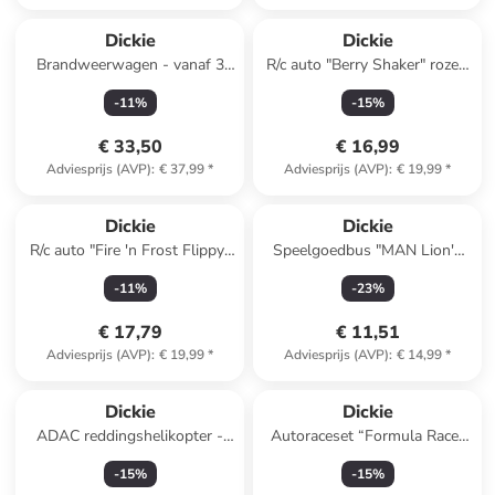
Dickie
Dickie
Brandweerwagen - vanaf 3
R/c auto "Berry Shaker" roze -
jaar
vanaf 6 jaar
-
11
%
-
15
%
€ 33,50
€ 16,99
Adviesprijs (AVP)
:
€ 37,99
*
Adviesprijs (AVP)
:
€ 19,99
*
Dickie
Dickie
R/c auto "Fire 'n Frost Flippy''
Speelgoedbus "MAN Lion's
geel - vanaf 6 jaar
Coach - Flixbus'' groen -
-
11
%
-
23
%
vanaf 3 jaar
€ 17,79
€ 11,51
Adviesprijs (AVP)
:
€ 19,99
*
Adviesprijs (AVP)
:
€ 14,99
*
Dickie
Dickie
ADAC reddingshelikopter -
Autoraceset “Formula Racer
vanaf 3 jaar
Set” - vanaf 3 jaar
-
15
%
-
15
%
(verrassingsproduct)