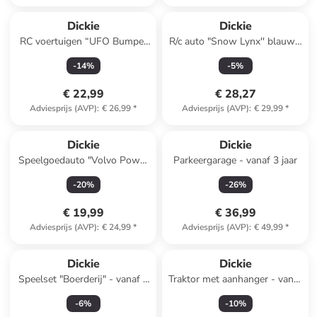
Dickie
Dickie
RC voertuigen “UFO Bumper
R/c auto "Snow Lynx'' blauw -
Set” - vanaf 4 jaar
vanaf 6 jaar
-
14
%
-
5
%
€ 22,99
€ 28,27
Adviesprijs (AVP)
:
€ 26,99
*
Adviesprijs (AVP)
:
€ 29,99
*
Dickie
Dickie
Speelgoedauto "Volvo Power
Parkeergarage - vanaf 3 jaar
Excavator'' grijs/geel - vanaf 3
-
20
%
-
26
%
jaar
€ 19,99
€ 36,99
Adviesprijs (AVP)
:
€ 24,99
*
Adviesprijs (AVP)
:
€ 49,99
*
Dickie
Dickie
Speelset "Boerderij" - vanaf 3
Traktor met aanhanger - vanaf
jaar
3 jaar
-
6
%
-
10
%