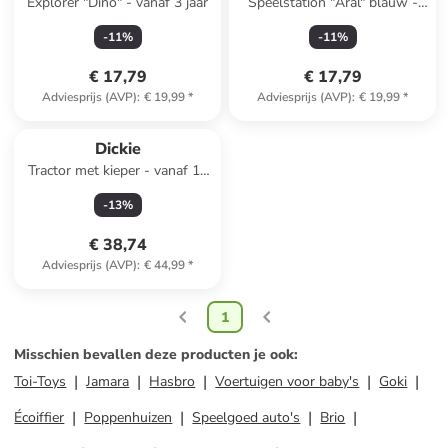
Explorer "Dino" - vanaf 3 jaar
Speelstation "Aral" blauw -
vanaf 5 jaar
-
11
%
-
11
%
€ 17,79
€ 17,79
Adviesprijs (AVP)
:
€ 19,99
*
Adviesprijs (AVP)
:
€ 19,99
*
Dickie
Tractor met kieper - vanaf 12
maanden
-
13
%
€ 38,74
Adviesprijs (AVP)
:
€ 44,99
*
1
Misschien bevallen deze producten je ook
:
Toi-Toys
Jamara
Hasbro
Voertuigen voor baby's
Goki
Écoiffier
Poppenhuizen
Speelgoed auto's
Brio