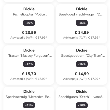
Dickie
Dickie
R/c helicopter "Police
Speelgoed vrachtwagen "DHL
Helicopter'' - vanaf 8 jaar
Truck" geel - vanaf 3 jaar
-
36
%
-
16
%
€ 23,99
€ 14,99
Adviesprijs (AVP)
:
€ 37,99
*
Adviesprijs (AVP)
:
€ 17,99
*
Dickie
Dickie
Tractor "Massey Ferguson"
Speelgoedtram "City Tram"
met accessoires - vanaf 12
blauw - vanaf 3 jaar
-
12
%
-
16
%
maanden
€ 15,70
€ 14,99
Adviesprijs (AVP)
:
€ 17,99
*
Adviesprijs (AVP)
:
€ 17,99
*
Dickie
Dickie
Speelvoertuig "Mercedes-Benz
Speelfiguren "Stitch" - vanaf 3
E-Class Beat Spinner"
jaar - 12 stuks
-
31
%
-
16
%
lichtblauw - vanaf 3 jaar