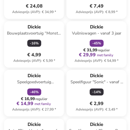
€ 24,08
€ 7,49
Adviesprijs (AVP)
:
€ 34,99
*
Adviesprijs (AVP)
:
€ 8,99
*
family
korting
Dickie
Dickie
Bouwplaatsvoertuig “Monster
Vuilniswagen - vanaf 3 jaar
Truck” - vanaf 3 jaar
-
16
%
-
45
%
(verrassingsproduct)
€ 31,99
regulier
€ 4,99
€ 29,99
met family
Adviesprijs (AVP)
:
€ 5,99
*
Adviesprijs (AVP)
:
€ 54,99
*
family
korting
Dickie
Dickie
Speelgoedvoertuig
Speelfiguur "Sonic" - vanaf 3
"Mercedes-Benz A-Class Beat
jaar
-
46
%
-
14
%
Spinner" groen - vanaf 3 jaar
€ 16,99
regulier
€ 14,99
€ 2,99
met family
Adviesprijs (AVP)
:
€ 27,99
*
Adviesprijs (AVP)
:
€ 3,49
*
family
korting
Dickie
Dickie