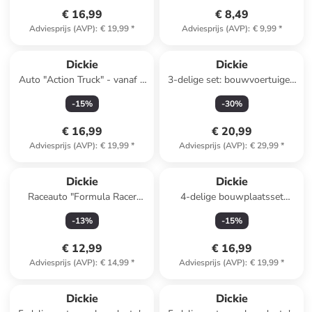
€ 16,99
€ 8,49
Adviesprijs (AVP)
:
€ 19,99
*
Adviesprijs (AVP)
:
€ 9,99
*
Dickie
Dickie
Auto "Action Truck" - vanaf 3
3-delige set: bouwvoertuigen
jaar
"Volvo Tough Work Force''
-
15
%
-
30
%
geel - vanaf 3 jaar
€ 16,99
€ 20,99
Adviesprijs (AVP)
:
€ 19,99
*
Adviesprijs (AVP)
:
€ 29,99
*
Dickie
Dickie
Raceauto "Formula Racer
4-delige bouwplaatsset
Team SPEED" - vanaf 3 jaar
"Volvo Tough Excavator'' geel
-
13
%
-
15
%
- vanaf 3 jaar
€ 12,99
€ 16,99
Adviesprijs (AVP)
:
€ 14,99
*
Adviesprijs (AVP)
:
€ 19,99
*
Dickie
Dickie