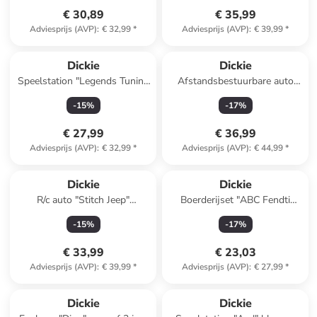
€ 30,89
€ 35,99
Adviesprijs (AVP)
:
€ 32,99
*
Adviesprijs (AVP)
:
€ 39,99
*
Dickie
Dickie
Speelstation "Legends Tuning
Afstandsbestuurbare auto
Garage" blauw/rood - vanaf 5
"Audi S1 E-Tron Quattro" -
-
15
%
-
17
%
jaar
vanaf 6 jaar
€ 27,99
€ 36,99
Adviesprijs (AVP)
:
€ 32,99
*
Adviesprijs (AVP)
:
€ 44,99
*
Dickie
Dickie
R/c auto "Stitch Jeep"
Boerderijset "ABC Fendti
lichtblauw - vanaf 6 jaar
Farm Life" meerkleurig - vanaf
-
15
%
-
17
%
12 maanden
€ 33,99
€ 23,03
Adviesprijs (AVP)
:
€ 39,99
*
Adviesprijs (AVP)
:
€ 27,99
*
Dickie
Dickie