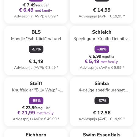
€ 7,49
regulier
€ 6,49
€ 14,99
met family
Adviesprijs (AVP)
:
€ 8,99
*
Adviesprijs (AVP)
:
€ 19,95
*
family
korting
BLS
Schleich
Mandje "Falt Klick" naturel
Speelfiguur "Criollo Definitivo
Merrie" - vanaf 3 jaar
-
57
%
-
38
%
€ 5,99
regulier
€ 1,49
€ 5,49
met family
Adviesprijs (AVP)
:
€ 3,49
*
Adviesprijs (AVP)
:
€ 8,99
*
family
korting
Steiff
Simba
Knuffeldier "Billy Welp" -
4-delige speelfigurenset
vanaf 3 jaar
"Bloxies" - vanaf 3 jaar
-
55
%
-
37
%
€ 23,99
regulier
€ 21,99
€ 12,56
met family
Adviesprijs (AVP)
:
€ 49,90
*
Adviesprijs (AVP)
:
€ 19,99
*
Eichhorn
Swim Essentials