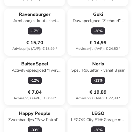
Ravensburger
Goki
Armbandjes-knutselset
Duwspeelgoed "Zeehond" -
"Magische Kralentovenarij" -
vanaf 18 maanden
-
17
%
-
38
%
vanaf 5 jaar
€ 15,70
€ 14,99
Adviesprijs (AVP)
:
€ 18,99
*
Adviesprijs (AVP)
:
€ 24,50
*
BuitenSpeel
Noris
Activity-speelgoed "Twirl
Spel "Roulette" - vanaf 8 jaar
Stick" - vanaf 6 jaar
-
12
%
-
13
%
€ 7,84
€ 19,89
Adviesprijs (AVP)
:
€ 8,99
*
Adviesprijs (AVP)
:
€ 22,99
*
Happy People
LEGO
Zwembandjes "Paw Patrol" -
LEGO® City F1® Garage met
vanaf 12 maanden
Mercedes-AMG & Alpine
-
33
%
-
28
%
racewagens - vanaf 7 jaar