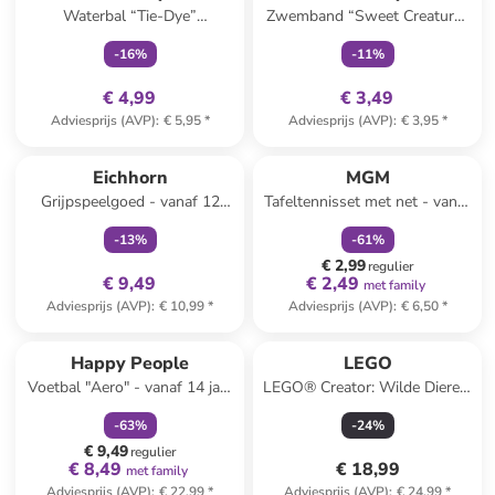
Waterbal “Tie-Dye”
Zwemband “Sweet Creature”
oranje/meerkleurig - Ø 46 cm
meerkleurig
-
16
%
-
11
%
(verrassingsproduct)
€ 4,99
€ 3,49
Adviesprijs (AVP)
:
€ 5,95
*
Adviesprijs (AVP)
:
€ 3,95
*
family
exclusief
family
korting
Eichhorn
MGM
Grijpspeelgoed - vanaf 12
Tafeltennisset met net - vanaf
maanden
6 jaar
-
13
%
-
61
%
€ 2,99
regulier
€ 9,49
€ 2,49
met family
Adviesprijs (AVP)
:
€ 10,99
*
Adviesprijs (AVP)
:
€ 6,50
*
family
korting
Happy People
LEGO
Voetbal "Aero" - vanaf 14 jaar
LEGO® Creator: Wilde Dieren:
(verrassingsproduct)
Roze Flamingo - vanaf 8 jaar
-
63
%
-
24
%
€ 9,49
regulier
€ 8,49
€ 18,99
met family
Adviesprijs (AVP)
:
€ 22,99
*
Adviesprijs (AVP)
:
€ 24,99
*