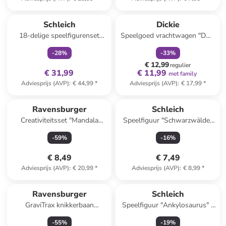
family
exclusief
family
korting
Schleich
Dickie
18-delige speelfigurenset
Speelgoed vrachtwagen "DHL
"Veterinarian visit at the Farm"
Truck" geel - vanaf 3 jaar
-
28
%
-
33
%
- vanaf 3 jaar
€ 12,99
regulier
€ 31,99
€ 11,99
met family
Adviesprijs (AVP)
:
€ 44,99
*
Adviesprijs (AVP)
:
€ 17,99
*
Ravensburger
Schleich
Creativiteitsset "Mandala
Speelfiguur "Schwarzwälder
designer - Eenhoorn" - vanaf
Hengst" - vanaf 3 jaar
-
59
%
-
16
%
6 jaar
€ 8,49
€ 7,49
Adviesprijs (AVP)
:
€ 20,99
*
Adviesprijs (AVP)
:
€ 8,99
*
Ravensburger
Schleich
GraviTrax knikkerbaan
Speelfiguur "Ankylosaurus" -
"Starter&Finish" - vanaf 8 jaar
vanaf 5 jaar
-
55
%
-
19
%