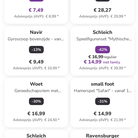
€ 7,49
€ 28,27
Adviesprijs (AVP)
:
€ 8,99
*
Adviesprijs (AVP)
:
€ 29,99
*
family
korting
Navir
Schleich
Gyroscoop bovenzijde - vanaf
Speelfigurenset "Mythische
6 jaar
Bibliotheek" - vanaf 5 jaar
-
13
%
-
62
%
€ 16,99
regulier
€ 9,49
€ 14,99
met family
Adviesprijs (AVP)
:
€ 10,99
*
Adviesprijs (AVP)
:
€ 39,99
*
Woet
small foot
Gereedschapsriem met
Hamerspel "Safari" - vanaf 12
accessoires - vanaf 3 jaar
maanden
-
30
%
-
31
%
€ 16,99
€ 14,99
Adviesprijs (AVP)
:
€ 24,50
*
Adviesprijs (AVP)
:
€ 21,99
*
Schleich
Ravensburger