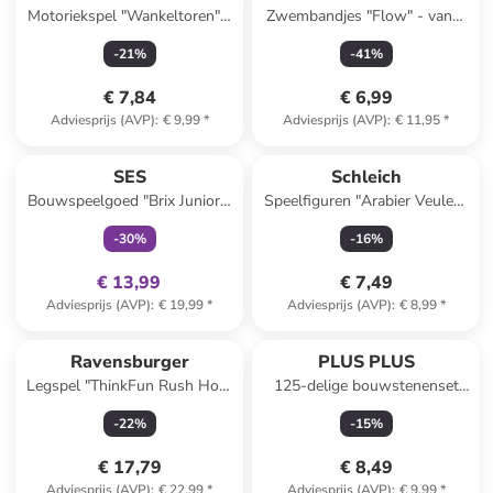
Motoriekspel "Wankeltoren" -
Zwembandjes "Flow" - vanaf
vanaf 5 jaar
de geboorte
-
21
%
-
41
%
€ 7,84
€ 6,99
Adviesprijs (AVP)
:
€ 9,99
*
Adviesprijs (AVP)
:
€ 11,95
*
family
exclusief
SES
Schleich
Bouwspeelgoed "Brix Junior -
Speelfiguren "Arabier Veulen"
Bouwvoertuigen" - vanaf 3
- vanaf 5 jaar
-
30
%
-
16
%
jaar
€ 13,99
€ 7,49
Adviesprijs (AVP)
:
€ 19,99
*
Adviesprijs (AVP)
:
€ 8,99
*
Reeds in een ander winkelwagentje
Ravensburger
PLUS PLUS
Legspel "ThinkFun Rush Hour
125-delige bouwstenenset
Rush Hour® Junior" - vanaf 5
"Heelal" - vanaf 5 jaar
-
22
%
-
15
%
jaar
€ 17,79
€ 8,49
Adviesprijs (AVP)
:
€ 22,99
*
Adviesprijs (AVP)
:
€ 9,99
*