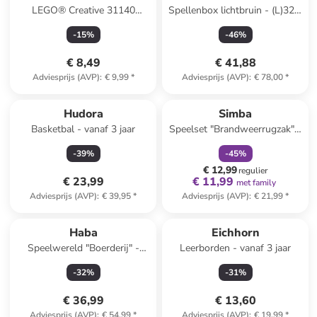
LEGO® Creative 31140
Spellenbox lichtbruin - (L)32,5
Magische Eenhoorn - vanaf 7
x (B)32,5 cm
-
15
%
-
46
%
jaar
€ 8,49
€ 41,88
Adviesprijs (AVP)
:
€ 9,99
*
Adviesprijs (AVP)
:
€ 78,00
*
family
korting
Hudora
Simba
Basketbal - vanaf 3 jaar
Speelset "Brandweerrugzak" -
vanaf 3 jaar
-
39
%
-
45
%
€ 12,99
regulier
€ 23,99
€ 11,99
met family
Adviesprijs (AVP)
:
€ 39,95
*
Adviesprijs (AVP)
:
€ 21,99
*
Haba
Eichhorn
Speelwereld "Boerderij" -
Leerborden - vanaf 3 jaar
vanaf 18 maanden
-
32
%
-
31
%
€ 36,99
€ 13,60
Adviesprijs (AVP)
:
€ 54,99
*
Adviesprijs (AVP)
:
€ 19,99
*