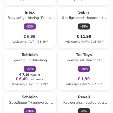
family
exclusief
Intex
Sebra
Baby veiligheidsring "Deluxe
6-delige boodschappenset -
Pool School" - vanaf 12
vanaf 12 maanden
-
22
%
-
65
%
maanden
€ 6,99
€ 11,99
Adviesprijs (AVP)
:
€ 8,99
*
Adviesprijs (AVP)
:
€ 35,00
*
family
korting
family
exclusief
Schleich
Toi-Toys
Speelfiguur "Mustang
3-delige set: duikringen
Hengst" - vanaf 3 jaar
"Splash" - vanaf 3 jaar
-
27
%
-
20
%
€ 7,49
regulier
€ 6,49
€ 1,99
met family
Adviesprijs (AVP)
:
€ 8,99
*
Adviesprijs (AVP)
:
€ 2,50
*
family
exclusief
Schleich
Revell
Speelfiguur "Hannoveraan
Radiografisch bestuurbaar
Merrie" - vanaf 5 jaar
speelgoed "Catch-E" - vanaf 6
-
16
%
-
5
%
jaar