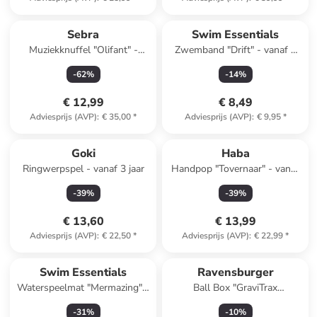
Sebra
Swim Essentials
Muziekknuffel "Olifant" -
Zwemband "Drift" - vanaf 6
vanaf de geboorte
jaar
-
62
%
-
14
%
€ 12,99
€ 8,49
Adviesprijs (AVP)
:
€ 35,00
*
Adviesprijs (AVP)
:
€ 9,95
*
Goki
Haba
Ringwerpspel - vanaf 3 jaar
Handpop "Tovernaar" - vanaf
18 maanden
-
39
%
-
39
%
€ 13,60
€ 13,99
Adviesprijs (AVP)
:
€ 22,50
*
Adviesprijs (AVP)
:
€ 22,99
*
Swim Essentials
Ravensburger
Waterspeelmat "Mermazing" -
Ball Box "GraviTrax
vanaf 3 jaar
Accessory" - vanaf 8 jaar
-
31
%
-
10
%