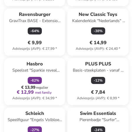
Ravensburger
New Classic Toys
GraviTrax BASE - Extension
Kalenderklok "Nederlands" -
Building - vanaf 8 jaar
vanaf 3 jaar
-
64
%
-
38
%
€ 9,99
€ 14,99
Adviesprijs (AVP)
:
€ 27,99
*
Adviesprijs (AVP)
:
€ 24,40
*
family
korting
Hasbro
PLUS PLUS
Speelset "Sparkle reveal
Basis-steekplaten - vanaf 5
lantern" - vanaf 5 jaar
jaar
-
62
%
-
12
%
€ 13,99
regulier
€ 12,99
€ 7,84
met family
Adviesprijs (AVP)
:
€ 34,99
*
Adviesprijs (AVP)
:
€ 8,99
*
family
korting
Schleich
Swim Essentials
Speelfiguur "Engels Volbloed
Pierenbadje "Surfer"
Merrie" - vanaf 3 jaar
blauw/grijs - Ø 100 cm
-
27
%
-
24
%