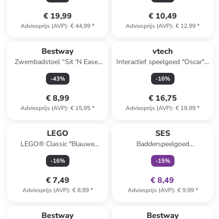
€ 19,99
€ 10,49
Adviesprijs (AVP)
:
€ 44,99
*
Adviesprijs (AVP)
:
€ 12,99
*
Bestway
vtech
Zwembadstoel “Sit 'N Ease”
Interactief speelgoed "Oscar" -
groen/blauw
vanaf 4 jaar
-
43
%
-
16
%
(verrassingsproduct)
€ 8,99
€ 16,75
Adviesprijs (AVP)
:
€ 15,95
*
Adviesprijs (AVP)
:
€ 19,99
*
family
exclusief
LEGO
SES
LEGO® Classic "Blauwe
Badderspeelgoed
bauwplaats" - vanaf 4 jaar
“Safaridieren” - vanaf 10
-
16
%
-
15
%
maanden
€ 7,49
€ 8,49
Adviesprijs (AVP)
:
€ 8,99
*
Adviesprijs (AVP)
:
€ 9,99
*
family
exclusief
family
exclusief
Bestway
Bestway