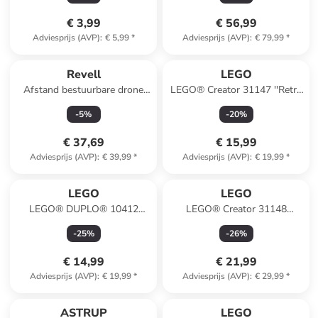
€ 3,99
€ 56,99
Adviesprijs (AVP)
:
€ 5,99
*
Adviesprijs (AVP)
:
€ 79,99
*
Revell
LEGO
Afstand bestuurbare drone
LEGO® Creator 31147 ''Retro
"quadrocopter - Air Hunter" -
Camera'' - vanaf 18 jaar
-
5
%
-
20
%
vanaf 8 jaar
€ 37,69
€ 15,99
Adviesprijs (AVP)
:
€ 39,99
*
Adviesprijs (AVP)
:
€ 19,99
*
LEGO
LEGO
LEGO® DUPLO® 10412
LEGO® Creator 31148
Dierentrein - vanaf 18
Rolschaats - vanaf 8 jaar
-
25
%
-
26
%
maanden
€ 14,99
€ 21,99
Adviesprijs (AVP)
:
€ 19,99
*
Adviesprijs (AVP)
:
€ 29,99
*
ASTRUP
LEGO