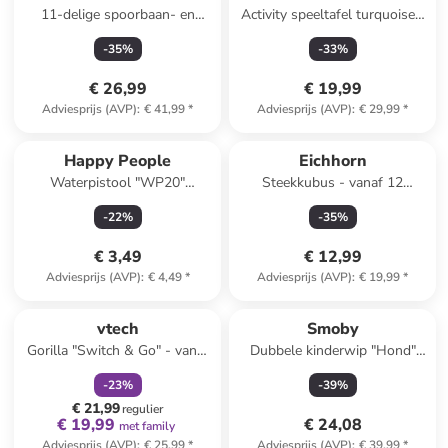
11-delige spoorbaan- en
Activity speeltafel turquoise -
wisselassortiment - vanaf 3
vanaf 12 maanden
-
35
%
-
33
%
jaar
€ 26,99
€ 19,99
Adviesprijs (AVP)
:
€ 41,99
*
Adviesprijs (AVP)
:
€ 29,99
*
Happy People
Eichhorn
Waterpistool "WP20"
Steekkubus - vanaf 12
wit/paars - vanaf 3 jaar
maanden
-
22
%
-
35
%
€ 3,49
€ 12,99
Adviesprijs (AVP)
:
€ 4,49
*
Adviesprijs (AVP)
:
€ 19,99
*
family
korting
vtech
Smoby
Gorilla "Switch & Go" - vanaf
Dubbele kinderwip "Hond"
3 jaar
groen - vanaf 18 maanden
-
23
%
-
39
%
€ 21,99
regulier
€ 19,99
€ 24,08
met family
Adviesprijs (AVP)
:
€ 25,99
*
Adviesprijs (AVP)
:
€ 39,99
*