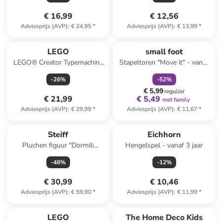
€ 16,99
€ 12,56
Adviesprijs (AVP)
:
€ 24,95
*
Adviesprijs (AVP)
:
€ 13,99
*
family
korting
LEGO
small foot
LEGO® Creator Typemachine
Stapeltoren "Move it" - vanaf
met bloemen - vanaf 8 jaar
12 maanden
-
26
%
-
52
%
€ 5,99
regulier
€ 21,99
€ 5,49
met family
Adviesprijs (AVP)
:
€ 29,99
*
Adviesprijs (AVP)
:
€ 11,67
*
Steiff
Eichhorn
Pluchen figuur "Dormili
Hengelspel - vanaf 3 jaar
konijn" - vanaf 3 jaar
-
48
%
-
12
%
€ 30,99
€ 10,46
Adviesprijs (AVP)
:
€ 59,90
*
Adviesprijs (AVP)
:
€ 11,99
*
LEGO
The Home Deco Kids