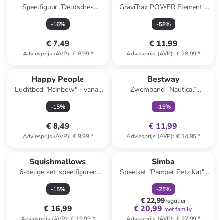
Speelfiguur "Deutsches
GraviTrax POWER Element -
Reitpony Wallach" - vanaf 5
vanaf 8 jaar
-
16
%
-
58
%
jaar
€ 7,49
€ 11,99
Adviesprijs (AVP)
:
€ 8,99
*
Adviesprijs (AVP)
:
€ 28,99
*
family
exclusief
Happy People
Bestway
Luchtbed "Rainbow" - vanaf
Zwemband “Nautical”
14 jaar
rood/blauw
-
15
%
-
19
%
(verrassingsproduct)
€ 8,49
€ 11,99
Adviesprijs (AVP)
:
€ 9,99
*
Adviesprijs (AVP)
:
€ 14,95
*
family
korting
Squishmallows
Simba
6-delige set: speelfiguren
Speelset "Pamper Petz Kat"-
"Cuddle Crew" - vanaf 8 jaar
Vanaf 3 jaar
-
15
%
-
25
%
€ 22,99
regulier
€ 16,99
€ 20,99
met family
Adviesprijs (AVP)
:
€ 19,99
*
Adviesprijs (AVP)
:
€ 27,99
*