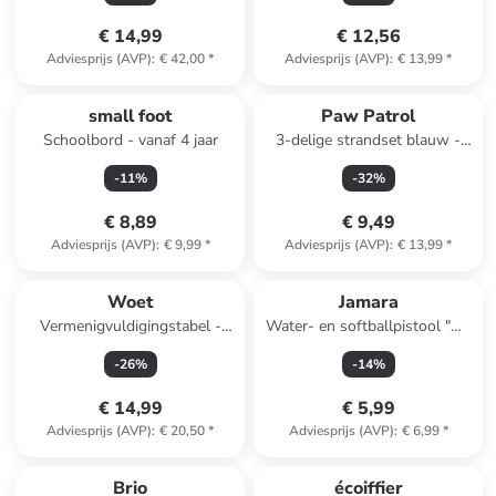
€ 14,99
€ 12,56
Adviesprijs (AVP)
:
€ 42,00
*
Adviesprijs (AVP)
:
€ 13,99
*
small foot
Paw Patrol
Schoolbord - vanaf 4 jaar
3-delige strandset blauw -
vanaf 3 jaar
-
11
%
-
32
%
€ 8,89
€ 9,49
Adviesprijs (AVP)
:
€ 9,99
*
Adviesprijs (AVP)
:
€ 13,99
*
Woet
Jamara
Vermenigvuldigingstabel -
Water- en softballpistool "Mc
vanaf 3 jaar
Fizz Fizzy" - vanaf 3 jaar
-
26
%
-
14
%
€ 14,99
€ 5,99
Adviesprijs (AVP)
:
€ 20,50
*
Adviesprijs (AVP)
:
€ 6,99
*
Brio
écoiffier