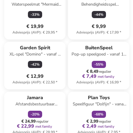
Waterspeelmat "Mermaid
Behendigheidsspel
Bubbles" lichtroze - vanaf 6
meerkleurig - vanaf 6 jaar
-
33
%
-
44
%
maanden
€ 19,99
€ 9,99
Adviesprijs (AVP)
:
€ 29,95
*
Adviesprijs (AVP)
:
€ 17,99
*
family
korting
Reeds in een ander winkelwagentje
Garden Spirit
BuitenSpeel
XL-spel "Domino" - vanaf 3
Pop-up speelgoed - vanaf 18
jaar
maanden
-
42
%
-
55
%
€ 8,49
regulier
€ 12,99
€ 7,49
met family
Adviesprijs (AVP)
:
€ 22,50
*
Adviesprijs (AVP)
:
€ 16,99
*
family
korting
family
korting
Jamara
Plan Toys
Afstandsbestuurbaar
Speelfiguur "Dolfijn" - vanaf
waterspeelgoed "Flamingo" -
12 maanden
-
20
%
-
68
%
vanaf 6 jaar
€ 24,99
€ 2,99
regulier
regulier
€ 22,99
€ 2,49
met family
met family
Adviesprijs (AVP)
:
€ 28,99
*
Adviesprijs (AVP)
:
€ 7,95
*