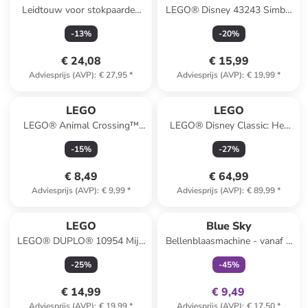
Leidtouw voor stokpaarden
LEGO® Disney 43243 Simba,
bordeaux - vanaf 3 jaar
de leeuwenwelp van de
-
13
%
-
20
%
koning - vanaf 6 jaar
€ 24,08
€ 15,99
Adviesprijs (AVP)
:
€ 27,95
*
Adviesprijs (AVP)
:
€ 19,99
*
LEGO
LEGO
LEGO® Animal Crossing™
LEGO® Disney Classic: Het
Sterrenkijken met Eufemia -
strandhuis uit Lilo und Stitch
-
15
%
-
27
%
vanaf 6 jaar
- vanaf 9 jaar
€ 8,49
€ 64,99
Adviesprijs (AVP)
:
€ 9,99
*
Adviesprijs (AVP)
:
€ 89,99
*
family
exclusief
LEGO
Blue Sky
LEGO® DUPLO® 10954 Mijn
Bellenblaasmachine - vanaf 3
eerste Getallentrein - vanaf 18
jaar
-
25
%
-
45
%
maanden
€ 14,99
€ 9,49
Adviesprijs (AVP)
:
€ 19,99
*
Adviesprijs (AVP)
:
€ 17,50
*