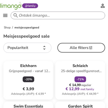
family
Shop
meisjesspeelgoed
Meisjesspeelgoed sale
Populariteit
Alle filters
family
korting
Reeds in een ander winkelwagentje
Eichhorn
Schleich
Grijpspeelgoed - vanaf 12
25-delige speelfigurenset
maanden
"Happy Cow Wash" - vanaf 3
-
20
%
-
71
%
jaar
€ 14,99
regulier
€ 3,99
€ 12,99
met family
Adviesprijs (AVP)
:
€ 4,99
*
Adviesprijs (AVP)
:
€ 44,99
*
Swim Essentials
Garden Spirit