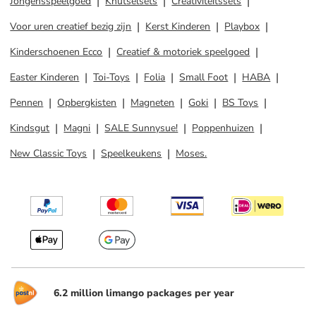
Jongensspeelgoed
Knutselsets
Creativiteitssets
Voor uren creatief bezig zijn
Kerst Kinderen
Playbox
Kinderschoenen Ecco
Creatief & motoriek speelgoed
Easter Kinderen
Toi-Toys
Folia
Small Foot
HABA
Pennen
Opbergkisten
Magneten
Goki
BS Toys
Kindsgut
Magni
SALE Sunnysue!
Poppenhuizen
New Classic Toys
Speelkeukens
Moses.
6.2 million limango packages per year