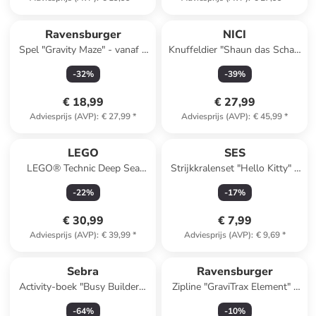
Ravensburger
NICI
Spel "Gravity Maze" - vanaf 8
Knuffeldier "Shaun das Schaf"
jaar
- vanaf de geboorte
-
32
%
-
39
%
€ 18,99
€ 27,99
Adviesprijs (AVP)
:
€ 27,99
*
Adviesprijs (AVP)
:
€ 45,99
*
LEGO
SES
LEGO® Technic Deep Sea
Strijkkralenset "Hello Kitty" -
Explorer Submarine - vanaf 9
vanaf 5 jaar
-
22
%
-
17
%
jaar
€ 30,99
€ 7,99
Adviesprijs (AVP)
:
€ 39,99
*
Adviesprijs (AVP)
:
€ 9,69
*
Sebra
Ravensburger
Activity-boek "Busy Builders"
Zipline "GraviTrax Element" -
- vanaf de geboorte
vanaf 8 jaar
-
64
%
-
10
%