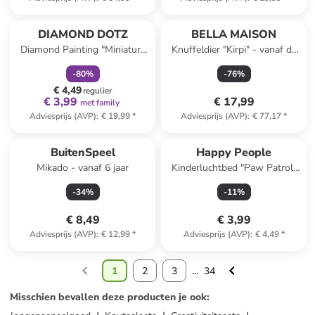
family
korting
DIAMOND DOTZ
BELLA MAISON
Diamond Painting "Miniature
Knuffeldier "Kirpi" - vanaf de
Magic - Diamond Dotz" -
geboorte
-
80
%
-
76
%
vanaf 8 jaar
€ 4,49
regulier
€ 3,99
€ 17,99
met family
Adviesprijs (AVP)
:
€ 19,99
*
Adviesprijs (AVP)
:
€ 77,17
*
BuitenSpeel
Happy People
Mikado - vanaf 6 jaar
Kinderluchtbed "Paw Patrol"
blauw - vanaf 3 jaar
-
34
%
-
11
%
€ 8,49
€ 3,99
Adviesprijs (AVP)
:
€ 12,99
*
Adviesprijs (AVP)
:
€ 4,49
*
1
2
3
...
34
Misschien bevallen deze producten je ook
: