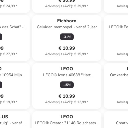
98
€ 30,99
)
:
€ 24,99
*
Adviesprijs (AVP)
:
€ 39,99
*
Adviesp
I
Eichhorn
n das Schaf" -
Geluiden memospel - vanaf 2 jaar
LEGO® For
eboorte
-
31
%
99
€ 10,99
)
:
€ 27,99
*
Adviesprijs (AVP)
:
€ 15,99
*
Adviesp
O
LEGO
10954 Mijn
LEGO® Icons 40638 "Hart
Omkeerba
in - vanaf 18
Decoratie" - vanaf 9 jaar
-
15
%
en
99
€ 10,99
)
:
€ 19,99
*
Adviesprijs (AVP)
:
€ 12,99
*
Adviesp
LUS
LEGO
uig" - vanaf 5
LEGO® Creator 31148 Rolschaats -
Creativ