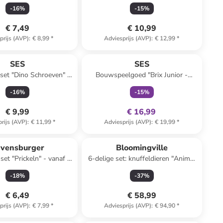
er" - vanaf 6 jaar
-
16
%
-
15
%
€ 7,49
€ 10,99
prijs (AVP)
:
€ 8,99
*
Adviesprijs (AVP)
:
€ 12,99
*
family
exclusief
SES
SES
set "Dino Schroeven" -
Bouwspeelgoed "Brix Junior -
vanaf 5 jaar
Bouwvoertuigen" - vanaf 3 jaar
-
16
%
-
15
%
€ 9,99
€ 16,99
rijs (AVP)
:
€ 11,99
*
Adviesprijs (AVP)
:
€ 19,99
*
vensburger
Bloomingville
sset "Prickeln" - vanaf 4
6-delige set: knuffeldieren "Animal
jaar
Friends" - vanaf de geboorte
-
18
%
-
37
%
€ 6,49
€ 58,99
prijs (AVP)
:
€ 7,99
*
Adviesprijs (AVP)
:
€ 94,90
*
family
exclusief