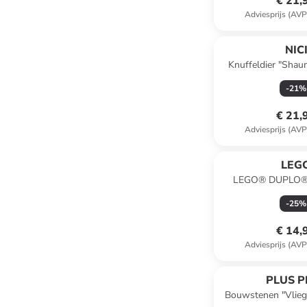
€ 21,
Adviesprijs (AVP
NIC
Knuffeldier "Shau
vanaf de g
-
21
%
€ 21,
Adviesprijs (AVP
LEG
LEGO® DUPLO® 
eerste Getallentre
-
25
%
maand
€ 14,
Adviesprijs (AVP
PLUS P
Bouwstenen "Vliegt