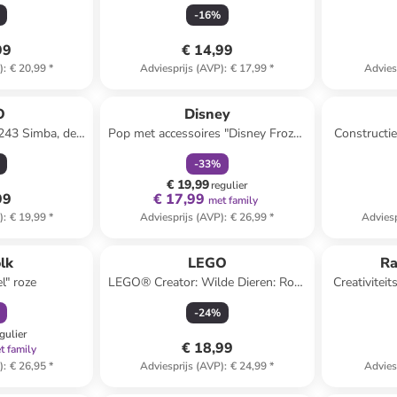
naf 6 jaar
vormsorteerder "Boerderijdieren" -
Design
-
16
%
vanaf 10 maanden
99
€ 14,99
)
:
€ 20,99
*
Adviesprijs (AVP)
:
€ 17,99
*
Advies
family
korting
O
Disney
43 Simba, de
Pop met accessoires "Disney Frozen
Constructie
 koning - vanaf
- Spin&Reveal Elsa" - vanaf 3 jaar
-
33
%
r
€ 19,99
regulier
99
€ 17,99
met family
)
:
€ 19,99
*
Adviesprijs (AVP)
:
€ 26,99
*
Adviesp
orting
lk
LEGO
Ra
l" roze
LEGO® Creator: Wilde Dieren: Roze
Creativiteit
Flamingo - vanaf 8 jaar
-
24
%
gulier
€ 18,99
t family
)
:
€ 26,95
*
Adviesprijs (AVP)
:
€ 24,99
*
Advies