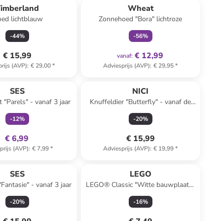
Timberland
Wheat
ed lichtblauw
Zonnehoed "Bora" lichtroze
-
44
%
-
56
%
€ 15,99
€ 12,99
vanaf
:
rijs (AVP)
:
€ 29,00
*
Adviesprijs (AVP)
:
€ 29,95
*
family
exclusief
SES
NICI
"Parels" - vanaf 3 jaar
Knuffeldier "Butterfly" - vanaf de
geboorte
-
12
%
-
20
%
€ 6,99
€ 15,99
prijs (AVP)
:
€ 7,99
*
Adviesprijs (AVP)
:
€ 19,99
*
SES
LEGO
Fantasie" - vanaf 3 jaar
LEGO® Classic "Witte bauwplaats"
- vanaf 4 jaar
-
20
%
-
16
%