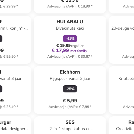
99
€ 15,70
)
:
€ 29,99
*
Adviesprijs (AVP)
:
€ 18,99
*
Advies
family
korting
f
HULABALU
mili konijn" -
Bivakmuts kaki
20-delige vo
jaar
-
41
%
€ 19,99
regulier
99
€ 17,99
met family
)
:
€ 59,90
*
Adviesprijs (AVP)
:
€ 30,67
*
Adviesp
i
Eichhorn
anaf 3 jaar
Rijgspel - vanaf 3 jaar
Knutsels
wonde
-
25
%
99
€ 5,99
)
:
€ 25,40
*
Adviesprijs (AVP)
:
€ 7,99
*
Advies
urger
SES
Ra
ndala designer -
2-in-1 stapelkubus en
Creativit