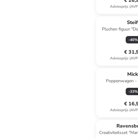
€ 26,
Adviesprijs (AVP
Steif
Pluchen figuur "Dor
vanaf 3 
-
46
%
€ 31,
Adviesprijs (AVP
Mick
Poppenwagen - v
-
33
%
€ 16,
Adviesprijs (AVP
Ravensb
Creativiteitsset "Ma