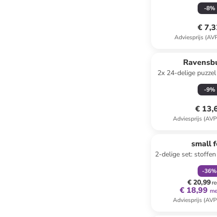
jaar
-
8
%
€ 7,
Adviesprijs (AV
Ravensb
2x 24-delige puzzel
vanaf 4 
-
9
%
€ 13,
Adviesprijs (AVP
family
k
small f
2-delige set: stoffe
en Massimo" - van
-
36
%
€ 20,99
re
€ 18,99
me
Adviesprijs (AVP