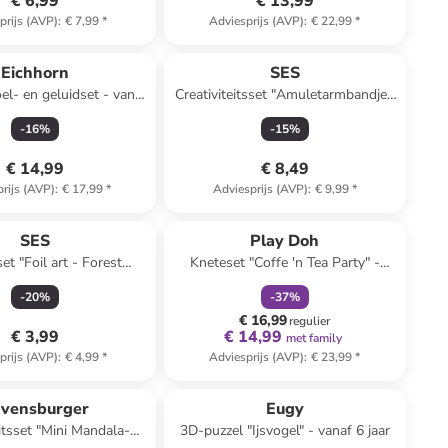
€ 6,99
€ 13,99
prijs (AVP)
:
€ 7,99
*
Adviesprijs (AVP)
:
€ 22,99
*
Eichhorn
SES
el- en geluidset - vanaf
Creativiteitsset "Amuletarmbandjes
12 maanden
Unicorn" - vanaf 5 jaar
-
16
%
-
15
%
€ 14,99
€ 8,49
rijs (AVP)
:
€ 17,99
*
Adviesprijs (AVP)
:
€ 9,99
*
family
korting
SES
Play Doh
et "Foil art - Forest
Kneteset "Coffe 'n Tea Party" -
rs" - vanaf 5 jaar
vanaf 3 jaar
-
20
%
-
37
%
€ 16,99
regulier
€ 3,99
€ 14,99
met family
prijs (AVP)
:
€ 4,99
*
Adviesprijs (AVP)
:
€ 23,99
*
vensburger
Eugy
eitsset "Mini Mandala-
3D-puzzel "Ijsvogel" - vanaf 6 jaar