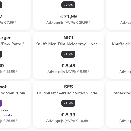
vanaf 8 jaar
vliegtuigen
-
26
%
32
€ 21,99
P)
:
€ 7,99
*
Adviesprijs (AVP)
:
€ 29,99
*
Advies
urger
NICI
 "Paw Patrol" -
Knuffeldier "Rinf McMooray" - vanaf
Knuffeldie
jaar
de geboorte
van
-
15
%
60
€ 8,49
)
:
€ 14,99
*
Adviesprijs (AVP)
:
€ 9,99
*
Adviesp
orting
oot
SES
n poppen "Chiara
Knutselset "Versier houten vlinders
Ontdekking
af 12 maanden
- Inspired by nature" - vanaf 5 jaar
van
-
15
%
gulier
€ 8,99
t family
)
:
€ 29,99
*
Adviesprijs (AVP)
:
€ 10,69
*
Adviesp