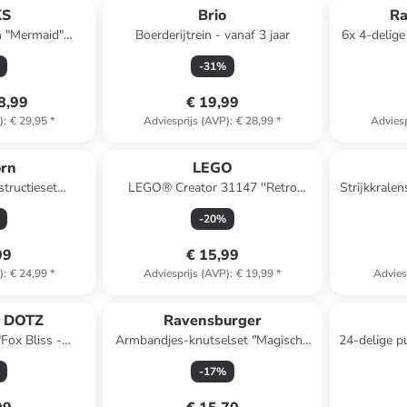
KS
Brio
Ra
m "Mermaid"
Boerderijtrein - vanaf 3 jaar
6x 4-delige
auw
-
31
%
8,99
€ 19,99
)
:
€ 29,95
*
Adviesprijs (AVP)
:
€ 28,99
*
Adviesp
orn
LEGO
structieset
LEGO® Creator 31147 ''Retro
Strijkkralen
 vanaf 5 jaar
Camera'' - vanaf 18 jaar
-
20
%
99
€ 15,99
)
:
€ 24,99
*
Adviesprijs (AVP)
:
€ 19,99
*
Advies
 DOTZ
Ravensburger
"Fox Bliss -
Armbandjes-knutselset "Magische
24-delige pu
vanaf 14 jaar
Kralentovenarij" - vanaf 5 jaar
-
17
%