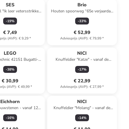
SES
Brio
 "Ik leer vetersstrikken"
Houten spoorweg “65e verjaardag
- vanaf 3 jaar
treinset” - vanaf 2 jaar oud
-
19
%
-
33
%
€ 7,49
€ 52,99
prijs (AVP)
:
€ 9,29
*
Adviesprijs (AVP)
:
€ 79,99
*
LEGO
NICI
chnic 42151 Bugatti-
Knuffeldier "Katze" - vanaf de
de - vanaf 9 jaar
geboorte
-
38
%
-
17
%
€ 30,99
€ 22,99
rijs (AVP)
:
€ 49,99
*
Adviesprijs (AVP)
:
€ 27,99
*
Eichhorn
NICI
ouwstenen - vanaf 12
Knuffeldier "Molang" - vanaf de
maanden
geboorte
-
16
%
-
14
%