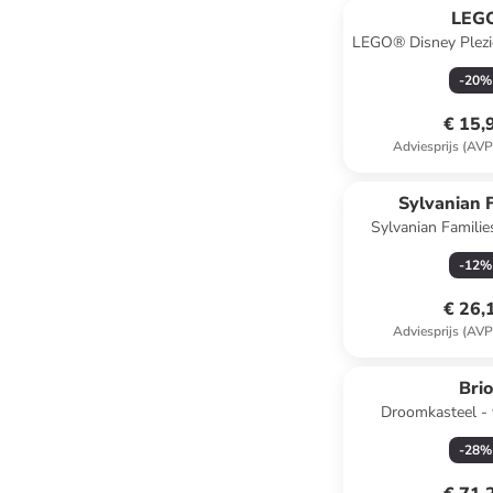
LEG
LEGO® Disney Plezie
van Moana - va
-
20
%
€ 15,
Adviesprijs (AVP
Sylvanian F
Sylvanian Familie
"Walnoten Eekhoorn
-
12
%
vanaf 3 
€ 26,
Adviesprijs (AVP
Brio
Droomkasteel - 
-
28
%