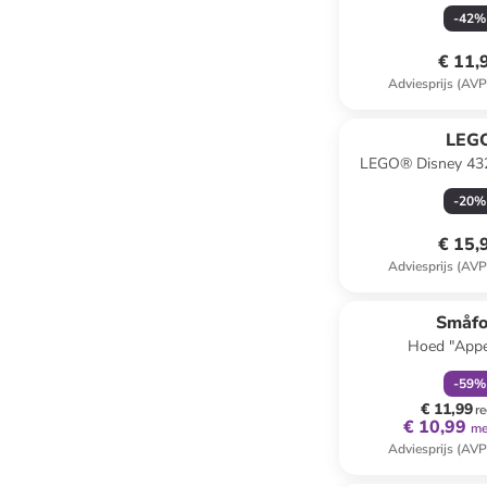
Eenhoorn" - va
-
42
%
€ 11,
Adviesprijs (AVP
LEG
LEGO® Disney 432
leeuwenwelp van de
-
20
%
6 jaa
€ 15,
Adviesprijs (AVP
family
k
Småfo
Hoed "Appe
-
59
%
€ 11,99
re
€ 10,99
me
Adviesprijs (AVP