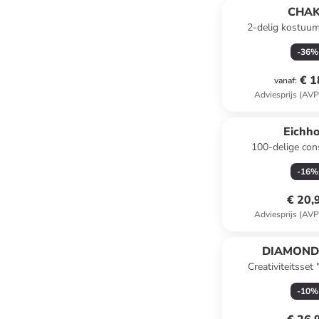
CHA
2-delig kostuu
lichtbl
-
36
%
€ 1
vanaf
:
Adviesprijs (AVP
Eichh
100-delige con
"Dinosaurussen" -
-
16
%
€ 20,
Adviesprijs (AVP
DIAMOND
Creativiteitsset 
Diamond Dotz" - 
-
10
%