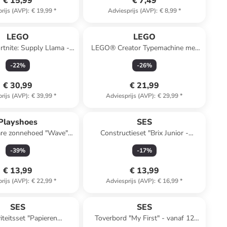
€ 15,99
€ 7,49
rijs (AVP)
:
€ 19,99
*
Adviesprijs (AVP)
:
€ 8,99
*
LEGO
LEGO
tnite: Supply Llama -
LEGO® Creator Typemachine met
vanaf 12 jaar
bloemen - vanaf 8 jaar
-
22
%
-
26
%
€ 30,99
€ 21,99
rijs (AVP)
:
€ 39,99
*
Adviesprijs (AVP)
:
€ 29,99
*
Playshoes
SES
re zonnehoed "Wave"
Constructieset "Brix Junior -
kaki/groen
Creaties" - vanaf 3 jaar
-
39
%
-
17
%
€ 13,99
€ 13,99
rijs (AVP)
:
€ 22,99
*
Adviesprijs (AVP)
:
€ 16,99
*
SES
SES
iteitsset "Papieren
Toverbord "My First" - vanaf 12