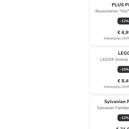
PLUS P
Bouwstenen "Vos" 
-
12
%
€ 6,
Adviesprijs (AV
LEG
LEGO® Animal 
Sterrenkijken met E
-
15
%
jaar
€ 8,
Adviesprijs (AV
Sylvanian F
Sylvanian Familie
"Uitrusting voor dri
-
12
%
3 jaa