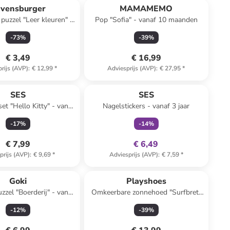
vensburger
MAMAMEMO
 puzzel "Leer kleuren" -
Pop "Sofia" - vanaf 10 maanden
vanaf 2 jaar
-
73
%
-
39
%
€ 3,49
€ 16,99
rijs (AVP)
:
€ 12,99
*
Adviesprijs (AVP)
:
€ 27,95
*
family
exclusief
SES
SES
set "Hello Kitty" - vanaf
Nagelstickers - vanaf 3 jaar
5 jaar
-
17
%
-
14
%
€ 7,99
€ 6,49
prijs (AVP)
:
€ 9,69
*
Adviesprijs (AVP)
:
€ 7,59
*
Goki
Playshoes
zzel "Boerderij" - vanaf
Omkeerbare zonnehoed "Surfbrett
3 jaar
Palme" lichtroze
-
12
%
-
39
%