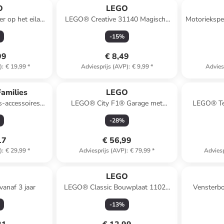
O
LEGO
r op het eiland
LEGO® Creative 31140 Magische
Motoriekspel
naf 5 jaar
Eenhoorn - vanaf 7 jaar
-
15
%
99
€ 8,49
)
:
€ 19,99
*
Adviesprijs (AVP)
:
€ 9,99
*
Advies
amilies
LEGO
s-accessoires
LEGO® City F1® Garage met
LEGO® Te
tjes Familie" -
Mercedes-AMG & Alpine
Boli
-
28
%
jaar
racewagens - vanaf 7 jaar
17
€ 56,99
)
:
€ 29,99
*
Adviesprijs (AVP)
:
€ 79,99
*
Adviesp
LEGO
vanaf 3 jaar
LEGO® Classic Bouwplaat 11023
Vensterb
grijs - vanaf 4 jaar
-
13
%