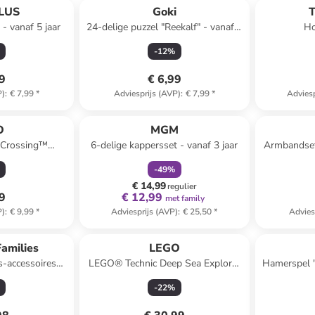
LUS
Goki
- vanaf 5 jaar
24-delige puzzel "Reekalf" - vanaf 3
Ho
jaar
-
12
%
99
€ 6,99
P)
:
€ 7,99
*
Adviesprijs (AVP)
:
€ 7,99
*
Adviesp
family
korting
O
MGM
Crossing™
6-delige kappersset - vanaf 3 jaar
Armbandset 
ufemia - vanaf 6
-
49
%
€ 14,99
regulier
49
€ 12,99
met family
P)
:
€ 9,99
*
Adviesprijs (AVP)
:
€ 25,50
*
Advies
amilies
LEGO
s-accessoires
LEGO® Technic Deep Sea Explorer
Hamerspel "
elingen" - vanaf
Submarine - vanaf 9 jaar
-
22
%
r