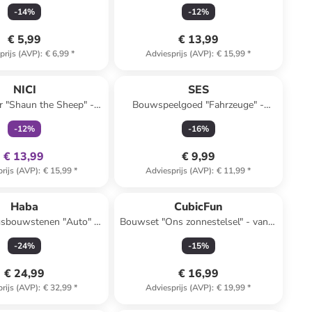
 vouwen" - vanaf 6 jaar
maanden
-
14
%
-
12
%
€ 5,99
€ 13,99
prijs (AVP)
:
€ 6,99
*
Adviesprijs (AVP)
:
€ 15,99
*
family
exclusief
NICI
SES
r "Shaun the Sheep" -
Bouwspeelgoed "Fahrzeuge" -
af de geboorte
vanaf 5 jaar
-
12
%
-
16
%
€ 13,99
€ 9,99
rijs (AVP)
:
€ 15,99
*
Adviesprijs (AVP)
:
€ 11,99
*
Haba
CubicFun
sbouwstenen "Auto" -
Bouwset "Ons zonnestelsel" - vanaf
af 12 maanden
8 jaar
-
24
%
-
15
%
€ 24,99
€ 16,99
rijs (AVP)
:
€ 32,99
*
Adviesprijs (AVP)
:
€ 19,99
*