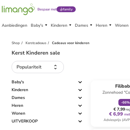
Bespaar met
family
Aanbiedingen
Baby's
Kinderen
Dames
Heren
Wonen
Shop
Kerstcadeaus
Cadeaus voor kinderen
Kerst Kinderen sale
Populariteit
family
k
Baby's
Filiba
Kinderen
Zonnehoed "Col
Dames
Memories" l
-
66
%
Heren
€ 7,99
re
Wonen
€ 6,99
met
Adviesprijs (AVP
UITVERKOOP