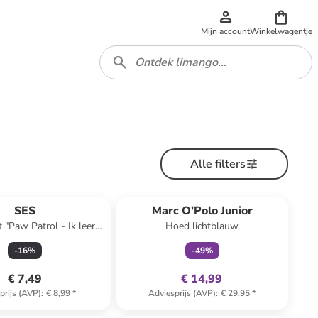
Mijn account
Winkelwagentje
Alle filters
family
exclusief
SES
Marc O'Polo Junior
 "Paw Patrol - Ik leer
Hoed lichtblauw
 vormen" - vanaf 3 jaar
-
16
%
-
49
%
€ 7,49
€ 14,99
prijs (AVP)
:
€ 8,99
*
Adviesprijs (AVP)
:
€ 29,95
*