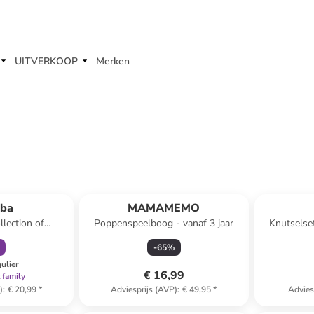
UITVERKOOP
Merken
orting
bba
MAMAMEMO
lection of
Poppenspeelboog - vanaf 3 jaar
Knutselset
ichtroze
kleuren en
-
65
%
gulier
€ 16,99
 family
)
:
€ 20,99
*
Adviesprijs (AVP)
:
€ 49,95
*
Advies