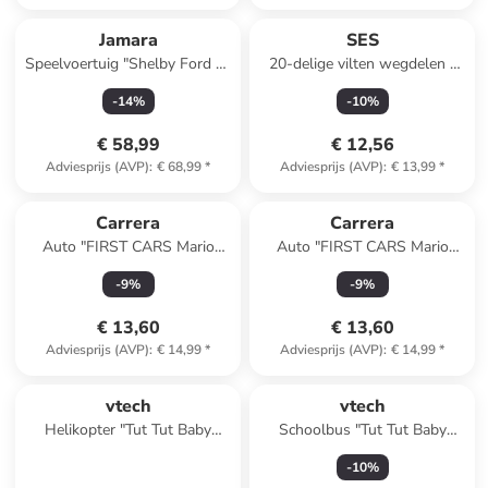
Jamara
SES
Speelvoertuig "Shelby Ford F-
20-delige vilten wegdelen -
150 Raptor" met hanger rood
vanaf 2 jaar
-
14
%
-
10
%
- vanaf 18 maanden
€ 58,99
€ 12,56
Adviesprijs (AVP)
:
€ 68,99
*
Adviesprijs (AVP)
:
€ 13,99
*
Carrera
Carrera
Auto "FIRST CARS Mario
Auto "FIRST CARS Mario
Kart(TM) - Mario" meerkleurig
Kart(TM) - Yoshi" groen -
-
9
%
-
9
%
- vanaf 3 jaar
vanaf 3 jaar
€ 13,60
€ 13,60
Adviesprijs (AVP)
:
€ 14,99
*
Adviesprijs (AVP)
:
€ 14,99
*
vtech
vtech
Helikopter "Tut Tut Baby
Schoolbus "Tut Tut Baby
Flitzer" - vanaf 12 maanden
Flitzer - CoComelon" geel -
-
10
%
vanaf 18 maanden