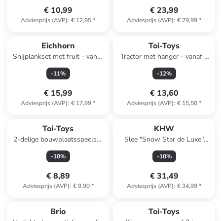
€ 10,99
€ 23,99
Adviesprijs (AVP)
:
€ 12,95
*
Adviesprijs (AVP)
:
€ 29,99
*
Eichhorn
Toi-Toys
Snijplankset met fruit - vanaf
Tractor met hanger - vanaf 3
2 jaar
jaar (verrassingsproduct)
-
11
%
-
12
%
€ 15,99
€ 13,60
Adviesprijs (AVP)
:
€ 17,99
*
Adviesprijs (AVP)
:
€ 15,50
*
Toi-Toys
KHW
2-delige bouwplaatsspeelset
Slee "Snow Star de Luxe"
"VEHICOOL" - vanaf 3 jaar
blauw - vanaf 5 jaar
-
10
%
-
10
%
€ 8,89
€ 31,49
Adviesprijs (AVP)
:
€ 9,90
*
Adviesprijs (AVP)
:
€ 34,99
*
Brio
Toi-Toys