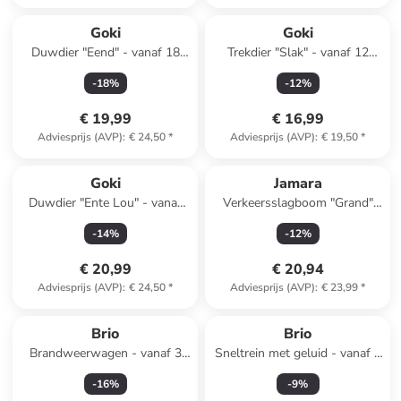
Goki
Goki
Duwdier "Eend" - vanaf 18
Trekdier "Slak" - vanaf 12
maanden
maanden
-
18
%
-
12
%
€ 19,99
€ 16,99
Adviesprijs (AVP)
:
€ 24,50
*
Adviesprijs (AVP)
:
€ 19,50
*
Goki
Jamara
Duwdier "Ente Lou" - vanaf
Verkeersslagboom "Grand"
12 maanden
wit/rood
-
14
%
-
12
%
€ 20,99
€ 20,94
Adviesprijs (AVP)
:
€ 24,50
*
Adviesprijs (AVP)
:
€ 23,99
*
Brio
Brio
Brandweerwagen - vanaf 3
Sneltrein met geluid - vanaf 3
jaar
jaar
-
16
%
-
9
%