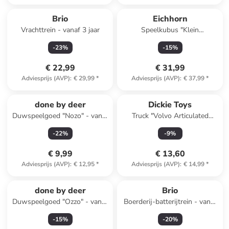
Brio
Eichhorn
Vrachttrein - vanaf 3 jaar
Speelkubus "Klein
Speelcenter" - vanaf 12
-
23
%
-
15
%
maanden (verrassingsproduct)
€ 22,99
€ 31,99
Adviesprijs (AVP)
:
€ 29,99
*
Adviesprijs (AVP)
:
€ 37,99
*
done by deer
Dickie Toys
Duwspeelgoed "Nozo" - vanaf
Truck "Volvo Articulated
6 maanden
Hauler" - vanaf 3 jaar
-
22
%
-
9
%
€ 9,99
€ 13,60
Adviesprijs (AVP)
:
€ 12,95
*
Adviesprijs (AVP)
:
€ 14,99
*
done by deer
Brio
Duwspeelgoed "Ozzo" - vanaf
Boerderij-batterijtrein - vanaf
6 maanden
3 jaar
-
15
%
-
20
%