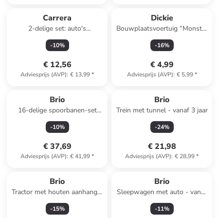
Carrera
Dickie
2-delige set: auto's
Bouwplaatsvoertuig “Monster
"Pull&Speed Mario Kart(TM)"
Truck” - vanaf 3 jaar
-
10
%
-
16
%
wit/rood/groen - vanaf 3 jaar
(verrassingsproduct)
€ 12,56
€ 4,99
Adviesprijs (AVP)
:
€ 13,99
*
Adviesprijs (AVP)
:
€ 5,99
*
Brio
Brio
16-delige spoorbanen-set
Trein met tunnel - vanaf 3 jaar
"Middelgroot" - vanaf 3 jaar
-
10
%
-
24
%
€ 37,69
€ 21,98
Adviesprijs (AVP)
:
€ 41,99
*
Adviesprijs (AVP)
:
€ 28,99
*
Brio
Brio
Tractor met houten aanhanger
Sleepwagen met auto - vanaf
- vanaf 3 jaar
3 jaar
-
15
%
-
11
%