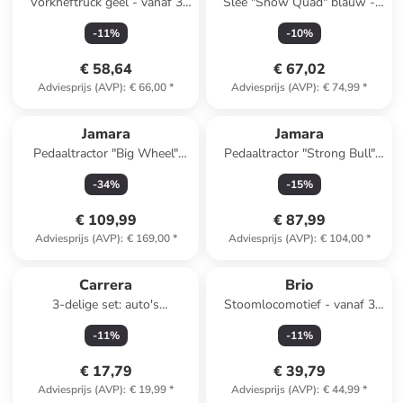
Vorkheftruck geel - vanaf 3
Slee "Snow Quad" blauw -
jaar
vanaf 3 jaar
-
11
%
-
10
%
€ 58,64
€ 67,02
Adviesprijs (AVP)
:
€ 66,00
*
Adviesprijs (AVP)
:
€ 74,99
*
Jamara
Jamara
Pedaaltractor "Big Wheel"
Pedaaltractor "Strong Bull"
groen - vanaf 3 jaar
groen - vanaf 3 jaar
-
34
%
-
15
%
€ 109,99
€ 87,99
Adviesprijs (AVP)
:
€ 169,00
*
Adviesprijs (AVP)
:
€ 104,00
*
Carrera
Brio
3-delige set: auto's
Stoomlocomotief - vanaf 3
"Pull&Speed Mario Kart(TM)"
jaar
-
11
%
-
11
%
rood/groen - vanaf 3 jaar
€ 17,79
€ 39,79
Adviesprijs (AVP)
:
€ 19,99
*
Adviesprijs (AVP)
:
€ 44,99
*