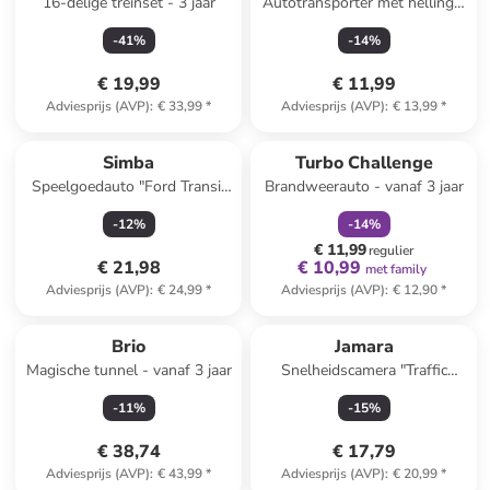
16-delige treinset - 3 jaar
Autotransporter met helling -
vanaf 3 jaar
-
41
%
-
14
%
€ 19,99
€ 11,99
Adviesprijs (AVP)
:
€ 33,99
*
Adviesprijs (AVP)
:
€ 13,99
*
family
korting
Simba
Turbo Challenge
Speelgoedauto "Ford Transit
Brandweerauto - vanaf 3 jaar
Police" - vanaf 3 jaar
-
12
%
-
14
%
€ 11,99
regulier
€ 21,98
€ 10,99
met family
Adviesprijs (AVP)
:
€ 24,99
*
Adviesprijs (AVP)
:
€ 12,90
*
Brio
Jamara
Magische tunnel - vanaf 3 jaar
Snelheidscamera "Traffic
Flash" - vanaf 3 jaar
-
11
%
-
15
%
€ 38,74
€ 17,79
Adviesprijs (AVP)
:
€ 43,99
*
Adviesprijs (AVP)
:
€ 20,99
*