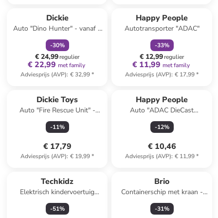
family
korting
family
korting
Dickie
Happy People
Auto "Dino Hunter" - vanaf 3
Autotransporter "ADAC"
jaar
-
30
%
-
33
%
€ 24,99
€ 12,99
regulier
regulier
€ 22,99
€ 11,99
met family
met family
Adviesprijs (AVP)
:
€ 32,99
*
Adviesprijs (AVP)
:
€ 17,99
*
Dickie Toys
Happy People
Auto "Fire Rescue Unit" -
Auto "ADAC DieCast
vanaf 3 jaar
Transporter met aanhanger"
-
11
%
-
12
%
€ 17,79
€ 10,46
Adviesprijs (AVP)
:
€ 19,99
*
Adviesprijs (AVP)
:
€ 11,99
*
Techkidz
Brio
Elektrisch kindervoertuig
Containerschip met kraan -
"Quad" - vanaf 3 jaar
vanaf 3 jaar
-
51
%
-
31
%