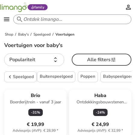
family
Shop
Baby's
Speelgoed
Voertuigen
Voertuigen voor baby's
Populariteit
Alle filters
Buitenspeelgoed
Poppen
Babyspeelgoed
Speelgoed
Brio
Haba
Boerderijtrein - vanaf 3 jaar
Ontdekkingsbouwstenen
"Auto" - vanaf 12 maanden
-
31
%
-
24
%
€ 19,99
€ 24,99
Adviesprijs (AVP)
:
€ 28,99
*
Adviesprijs (AVP)
:
€ 32,99
*