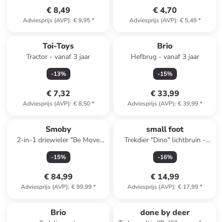
€ 8,49
€ 4,70
Adviesprijs (AVP)
:
€ 9,95
*
Adviesprijs (AVP)
:
€ 5,49
*
Toi-Toys
Brio
Tractor - vanaf 3 jaar
Hefbrug - vanaf 3 jaar
-
13
%
-
15
%
€ 7,32
€ 33,99
Adviesprijs (AVP)
:
€ 8,50
*
Adviesprijs (AVP)
:
€ 39,99
*
Smoby
small foot
2-in-1 driewieler "Be Move
Trekdier "Dino" lichtbruin -
Comfort" beige - vanaf 12
vanaf 12 maanden
-
15
%
-
16
%
maanden
€ 84,99
€ 14,99
Adviesprijs (AVP)
:
€ 99,99
*
Adviesprijs (AVP)
:
€ 17,99
*
Brio
done by deer