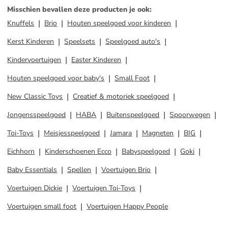
Misschien bevallen deze producten je ook
:
Knuffels
Brio
Houten speelgoed voor kinderen
Kerst Kinderen
Speelsets
Speelgoed auto's
Kindervoertuigen
Easter Kinderen
Houten speelgoed voor baby's
Small Foot
New Classic Toys
Creatief & motoriek speelgoed
Jongensspeelgoed
HABA
Buitenspeelgoed
Spoorwegen
Toi-Toys
Meisjesspeelgoed
Jamara
Magneten
BIG
Eichhorn
Kinderschoenen Ecco
Babyspeelgoed
Goki
Baby Essentials
Spellen
Voertuigen Brio
Voertuigen Dickie
Voertuigen Toi-Toys
Voertuigen small foot
Voertuigen Happy People