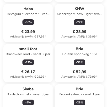
Haba
KHW
Trekfiguur "Eekhoorn" - vanaf
Kinderzitje "Snow Tiger" zwart
12 maanden
- vanaf 2 jaar
-
36
%
-
27
%
€ 23,99
€ 28,99
Adviesprijs (AVP)
:
€ 37,99
*
Adviesprijs (AVP)
:
€ 39,99
*
small foot
Brio
Brandweer rood - vanaf 2 jaar
Houten spoorweg “65e
verjaardag treinset” - vanaf 2
-
12
%
-
33
%
jaar oud
€ 26,17
€ 52,99
Adviesprijs (AVP)
:
€ 29,99
*
Adviesprijs (AVP)
:
€ 79,99
*
Simba
Brio
Bordschommel - vanaf 3 jaar
Droomkasteel - vanaf 3 jaar
-
9
%
-
28
%