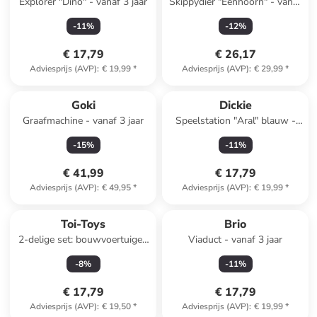
Explorer "Dino" - vanaf 3 jaar
Skippydier "Eenhoorn" - vanaf
24 maanden
-
11
%
-
12
%
€ 17,79
€ 26,17
Adviesprijs (AVP)
:
€ 19,99
*
Adviesprijs (AVP)
:
€ 29,99
*
Goki
Dickie
Graafmachine - vanaf 3 jaar
Speelstation "Aral" blauw -
vanaf 5 jaar
-
15
%
-
11
%
€ 41,99
€ 17,79
Adviesprijs (AVP)
:
€ 49,95
*
Adviesprijs (AVP)
:
€ 19,99
*
Toi-Toys
Brio
2-delige set: bouwvoertuigen
Viaduct - vanaf 3 jaar
- vanaf 3 jaar
-
8
%
-
11
%
(verrassingsproduct)
€ 17,79
€ 17,79
Adviesprijs (AVP)
:
€ 19,50
*
Adviesprijs (AVP)
:
€ 19,99
*