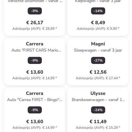
Verlichte locomotief - vanaf 3
Kiepwagen - vanaf 3 jaar
jaar
-
9
%
-
14
%
€ 26,17
€ 8,49
Adviesprijs (AVP)
:
€ 28,99
*
Adviesprijs (AVP)
:
€ 9,90
*
Carrera
Magni
Auto "FIRST CARS Mario
Sleepwagen - vanaf 3 jaar
Kart(TM) - Luigi" groen -
-
9
%
-
27
%
vanaf 3 jaar
€ 13,60
€ 12,56
Adviesprijs (AVP)
:
€ 14,99
*
Adviesprijs (AVP)
:
€ 17,44
*
Carrera
Ulysse
Auto "Carrea FIRST - Bingo" -
Brandweerwagen - vanaf 18
vanaf 3 jaar
maanden
-
9
%
-
24
%
€ 13,60
€ 11,49
Adviesprijs (AVP)
:
€ 14,99
*
Adviesprijs (AVP)
:
€ 15,29
*