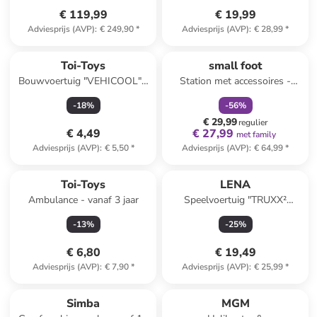
€ 119,99
€ 19,99
Adviesprijs (AVP)
:
€ 249,90
*
Adviesprijs (AVP)
:
€ 28,99
*
family
korting
Toi-Toys
small foot
Bouwvoertuig "VEHICOOL" -
Station met accessoires -
vanaf 3 jaar
vanaf 3 jaar
-
18
%
-
56
%
(verrassingsproduct)
€ 29,99
regulier
€ 4,49
€ 27,99
met family
Adviesprijs (AVP)
:
€ 5,50
*
Adviesprijs (AVP)
:
€ 64,99
*
Toi-Toys
LENA
Ambulance - vanaf 3 jaar
Speelvoertuig "TRUXX²
Brandweer" rood - vanaf 3
-
13
%
-
25
%
jaar
€ 6,80
€ 19,49
Adviesprijs (AVP)
:
€ 7,90
*
Adviesprijs (AVP)
:
€ 25,99
*
family
korting
Simba
MGM