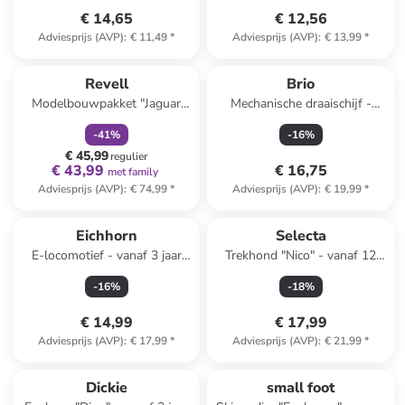
€ 14,65
€ 12,56
Adviesprijs (AVP)
:
€ 11,49
*
Adviesprijs (AVP)
:
€ 13,99
*
family
korting
Revell
Brio
Modelbouwpakket "Jaguar
Mechanische draaischijf -
100th Anniversary"
vanaf 3 jaar
-
41
%
-
16
%
zwart/rood - vanaf 12 jaar
€ 45,99
regulier
€ 43,99
€ 16,75
met family
Adviesprijs (AVP)
:
€ 74,99
*
Adviesprijs (AVP)
:
€ 19,99
*
Eichhorn
Selecta
E-locomotief - vanaf 3 jaar
Trekhond "Nico" - vanaf 12
(verrassingsproduct)
maanden
-
16
%
-
18
%
€ 14,99
€ 17,99
Adviesprijs (AVP)
:
€ 17,99
*
Adviesprijs (AVP)
:
€ 21,99
*
Dickie
small foot