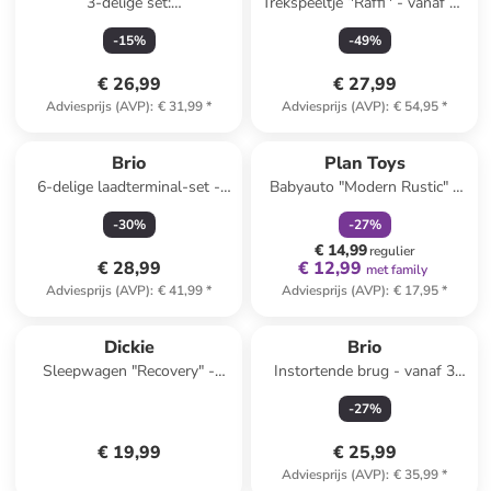
3-delige set:
Trekspeeltje ‘'Raffi’' - vanaf 12
bouwplaatsvoertuigen geel -
maanden
-
15
%
-
49
%
vanaf 3 jaar
€ 26,99
€ 27,99
Adviesprijs (AVP)
:
€ 31,99
*
Adviesprijs (AVP)
:
€ 54,95
*
family
korting
Brio
Plan Toys
6-delige laadterminal-set -
Babyauto "Modern Rustic" -
vanaf 3 jaar
vanaf 6 maanden
-
30
%
-
27
%
€ 14,99
regulier
€ 28,99
€ 12,99
met family
Adviesprijs (AVP)
:
€ 41,99
*
Adviesprijs (AVP)
:
€ 17,95
*
Dickie
Brio
Sleepwagen "Recovery" -
Instortende brug - vanaf 3
vanaf 3 jaar
jaar
-
27
%
€ 19,99
€ 25,99
Adviesprijs (AVP)
:
€ 35,99
*