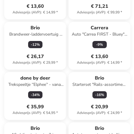
€ 13,60
€ 71,21
Adviesprijs (AVP)
:
€ 14,99
*
Adviesprijs (AVP)
:
€ 99,99
*
Brio
Carrera
Brandweer-laddervoertuig -
Auto "Carrea FIRST - Bluey" -
vanaf 3 jaar
vanaf 3 jaar
-
12
%
-
9
%
€ 26,17
€ 13,60
Adviesprijs (AVP)
:
€ 29,99
*
Adviesprijs (AVP)
:
€ 14,99
*
done by deer
Brio
Trekspeeltje ‘'Elphee’' - vanaf
Starterset "Rails-assortiment
12 maanden
B set" - vanaf 3 jaar
-
34
%
-
16
%
€ 35,99
€ 20,99
Adviesprijs (AVP)
:
€ 54,95
*
Adviesprijs (AVP)
:
€ 24,99
*
Brio
Brio