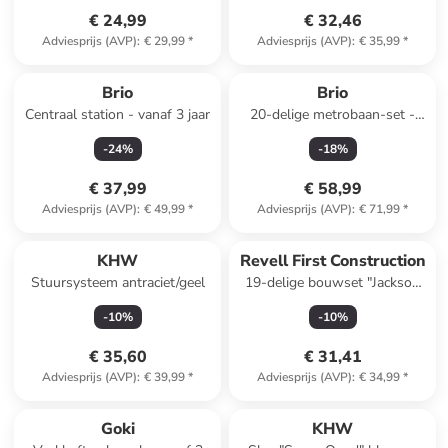
€ 24,99
€ 32,46
Adviesprijs (AVP)
:
€ 29,99
*
Adviesprijs (AVP)
:
€ 35,99
*
Brio
Brio
Centraal station - vanaf 3 jaar
20-delige metrobaan-set -
vanaf 3 jaar
-
24
%
-
18
%
€ 37,99
€ 58,99
Adviesprijs (AVP)
:
€ 49,99
*
Adviesprijs (AVP)
:
€ 71,99
*
KHW
Revell First Construction
Stuursysteem antraciet/geel
19-delige bouwset "Jackson
Storm" - vanaf 4 jaar
-
10
%
-
10
%
€ 35,60
€ 31,41
Adviesprijs (AVP)
:
€ 39,99
*
Adviesprijs (AVP)
:
€ 34,99
*
Goki
KHW