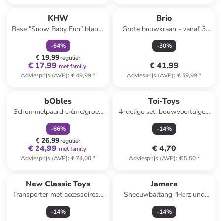
family
korting
KHW
Brio
Base "Snow Baby Fun" blauw
Grote bouwkraan - vanaf 3
- vanaf 12 maanden
jaar
-
64
%
-
30
%
€ 19,99
regulier
€ 17,99
€ 41,99
met family
Adviesprijs (AVP)
:
€ 49,99
*
Adviesprijs (AVP)
:
€ 59,99
*
family
korting
bObles
Toi-Toys
Schommelpaard crème/groen
4-delige set: bouwvoertuigen
- vanaf de geboorte
- vanaf 3 jaar
-
66
%
-
14
%
€ 26,99
regulier
€ 24,99
€ 4,70
met family
Adviesprijs (AVP)
:
€ 74,00
*
Adviesprijs (AVP)
:
€ 5,50
*
New Classic Toys
Jamara
Transporter met accessoires -
Sneeuwbaltang "Herz und
vanaf 18 maanden
Stern" groen - vanaf 3 jaar
-
14
%
-
14
%