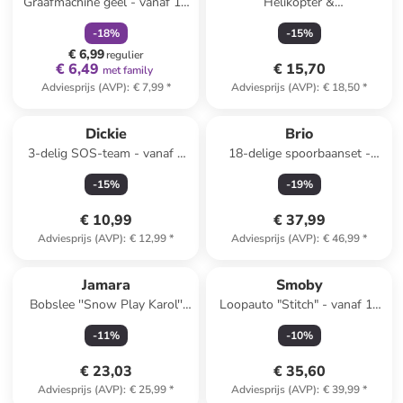
Graafmachine geel - vanaf 10
Helikopter &
maanden
brandweerwagens - vanaf 3
-
18
%
-
15
%
jaar
€ 6,99
regulier
€ 6,49
€ 15,70
met family
Adviesprijs (AVP)
:
€ 7,99
*
Adviesprijs (AVP)
:
€ 18,50
*
Dickie
Brio
3-delig SOS-team - vanaf 3
18-delige spoorbaanset -
jaar
vanaf 18 maanden
-
15
%
-
19
%
€ 10,99
€ 37,99
Adviesprijs (AVP)
:
€ 12,99
*
Adviesprijs (AVP)
:
€ 46,99
*
Jamara
Smoby
Bobslee ''Snow Play Karol''
Loopauto "Stitch" - vanaf 10
rood - vanaf 3 jaar
maanden
-
11
%
-
10
%
€ 23,03
€ 35,60
Adviesprijs (AVP)
:
€ 25,99
*
Adviesprijs (AVP)
:
€ 39,99
*