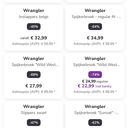
Wrangler
Wrangler
Instappers beige
Spijkerbroek - regular fit -
blauw
-
45
%
-
64
%
€ 32,99
€ 34,99
vanaf
:
Adviesprijs (AVP)
:
€ 59,99
*
Adviesprijs (AVP)
:
€ 99,95
*
family
korting
Wrangler
Wrangler
Spijkerbroek "Wild West
Spijkerbroek "Wild West
Prudence" - regluar fit - zwart
Canyon Bluestone" - regluar
-
68
%
-
74
%
fit - lichtblauw
€ 24,99
regulier
€ 27,99
€ 22,99
met family
Adviesprijs (AVP)
:
€ 89,95
*
Adviesprijs (AVP)
:
€ 89,95
*
Wrangler
Wrangler
Slippers zwart
Spijkerbroek "Sunset" -
regular fit - blauw
-
47
%
-
62
%