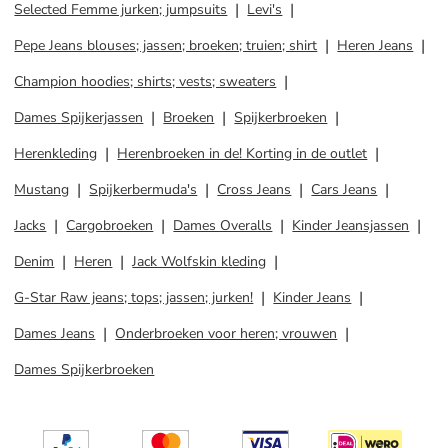
Selected Femme jurken; jumpsuits
Levi's
Pepe Jeans blouses; jassen; broeken; truien; shirt
Heren Jeans
Champion hoodies; shirts; vests; sweaters
Dames Spijkerjassen
Broeken
Spijkerbroeken
Herenkleding
Herenbroeken in de! Korting in de outlet
Mustang
Spijkerbermuda's
Cross Jeans
Cars Jeans
Jacks
Cargobroeken
Dames Overalls
Kinder Jeansjassen
Denim
Heren
Jack Wolfskin kleding
G-Star Raw jeans; tops; jassen; jurken!
Kinder Jeans
Dames Jeans
Onderbroeken voor heren; vrouwen
Dames Spijkerbroeken