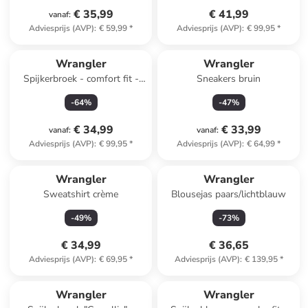
€ 35,99
€ 41,99
vanaf
:
Adviesprijs (AVP)
:
€ 59,99
*
Adviesprijs (AVP)
:
€ 99,95
*
Wrangler
Wrangler
Spijkerbroek - comfort fit -
Sneakers bruin
donkerblauw
-
64
%
-
47
%
€ 34,99
€ 33,99
vanaf
:
vanaf
:
Adviesprijs (AVP)
:
€ 99,95
*
Adviesprijs (AVP)
:
€ 64,99
*
Wrangler
Wrangler
Sweatshirt crème
Blousejas paars/lichtblauw
-
49
%
-
73
%
€ 34,99
€ 36,65
Adviesprijs (AVP)
:
€ 69,95
*
Adviesprijs (AVP)
:
€ 139,95
*
Wrangler
Wrangler