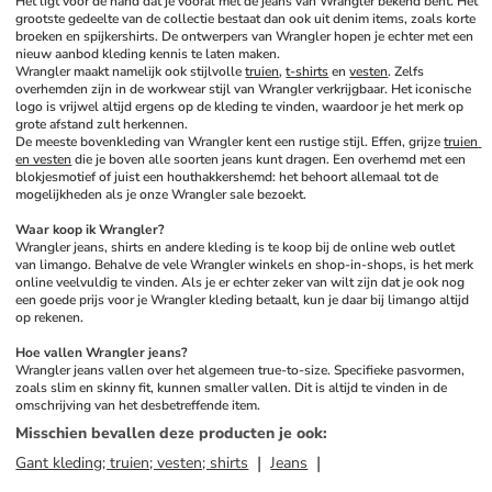
Het ligt voor de hand dat je vooral met de jeans van Wrangler bekend bent. Het 
grootste gedeelte van de collectie bestaat dan ook uit denim items, zoals korte 
broeken en spijkershirts. De ontwerpers van Wrangler hopen je echter met een 
nieuw aanbod kleding kennis te laten maken. 
Wrangler maakt namelijk ook stijlvolle 
truien
, 
t-shirts
 en 
vesten
. Zelfs 
overhemden zijn in de workwear stijl van Wrangler verkrijgbaar. Het iconische 
logo is vrijwel altijd ergens op de kleding te vinden, waardoor je het merk op 
grote afstand zult herkennen. 
De meeste bovenkleding van Wrangler kent een rustige stijl. Effen, grijze 
truien 
en vesten
 die je boven alle soorten jeans kunt dragen. Een overhemd met een 
blokjesmotief of juist een houthakkershemd: het behoort allemaal tot de 
mogelijkheden als je onze Wrangler sale bezoekt. 
Waar koop ik Wrangler?
Wrangler jeans, shirts en andere kleding is te koop bij de online web outlet 
van limango. Behalve de vele Wrangler winkels en shop-in-shops, is het merk 
online veelvuldig te vinden. Als je er echter zeker van wilt zijn dat je ook nog 
een goede prijs voor je Wrangler kleding betaalt, kun je daar bij limango altijd 
op rekenen. 
Hoe vallen Wrangler jeans?
Wrangler jeans vallen over het algemeen true-to-size. Specifieke pasvormen, 
zoals slim en skinny fit, kunnen smaller vallen. Dit is altijd te vinden in de 
omschrijving van het desbetreffende item.
Misschien bevallen deze producten je ook
:
Gant kleding; truien; vesten; shirts
Jeans