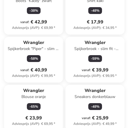
Boots "Kacey" zwart
Shirt kaki
-
38
%
-
48
%
€ 42,99
€ 17,99
vanaf
:
Adviesprijs (AVP)
:
€ 69,99
*
Adviesprijs (AVP)
:
€ 34,95
*
Wrangler
Wrangler
Spijkerbroek "Piper" - slim fit
Spijkerbroek - slim fit -
- blauw
donkerblauw
-
58
%
-
59
%
€ 40,99
€ 39,99
vanaf
:
vanaf
:
Adviesprijs (AVP)
:
€ 99,95
*
Adviesprijs (AVP)
:
€ 99,95
*
Wrangler
Wrangler
Blouse oranje
Sneakers donkerblauw
-
65
%
-
48
%
€ 23,99
€ 25,99
vanaf
:
Adviesprijs (AVP)
:
€ 69,95
*
Adviesprijs (AVP)
:
€ 49,99
*