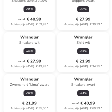
Sneakers donkerblauw
Slippers zwart
-
31
%
-
30
%
€ 40,99
€ 27,99
vanaf
:
Adviesprijs (AVP)
:
€ 59,99
*
Adviesprijs (AVP)
:
€ 39,99
*
Wrangler
Wrangler
Sneakers wit
Shirt wit
-
44
%
-
37
%
€ 27,99
€ 21,99
vanaf
:
Adviesprijs (AVP)
:
€ 49,99
*
Adviesprijs (AVP)
:
€ 34,95
*
Reeds in een ander winkelwagentje
Wrangler
Wrangler
Zwemshort "Lima" zwart
Sneakers zwart
-
37
%
-
41
%
€ 21,99
€ 40,99
vanaf
:
Adviesprijs (AVP)
:
€ 35,00
*
Adviesprijs (AVP)
:
€ 69,99
*