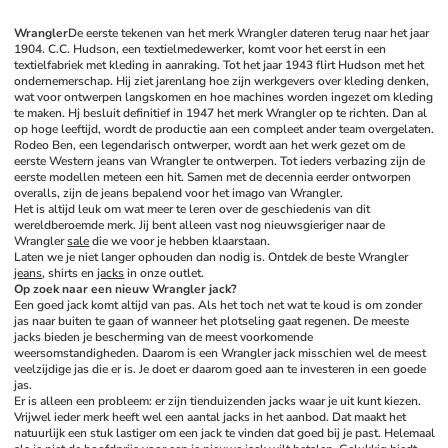
Wrangler
De eerste tekenen van het merk Wrangler dateren terug naar het jaar 
1904. C.C. Hudson, een textielmedewerker, komt voor het eerst in een 
textielfabriek met kleding in aanraking. Tot het jaar 1943 flirt Hudson met het 
ondernemerschap. Hij ziet jarenlang hoe zijn werkgevers over kleding denken, 
wat voor ontwerpen langskomen en hoe machines worden ingezet om kleding 
te maken. Hj besluit definitief in 1947 het merk Wrangler op te richten. Dan al 
op hoge leeftijd, wordt de productie aan een compleet ander team overgelaten. 
Rodeo Ben, een legendarisch ontwerper, wordt aan het werk gezet om de 
eerste Western jeans van Wrangler te ontwerpen. Tot ieders verbazing zijn de 
eerste modellen meteen een hit. Samen met de decennia eerder ontworpen 
overalls, zijn de jeans bepalend voor het imago van Wrangler. 
Het is altijd leuk om wat meer te leren over de geschiedenis van dit 
wereldberoemde merk. Jij bent alleen vast nog nieuwsgieriger naar de 
Wrangler 
sale
 die we voor je hebben klaarstaan. 
Laten we je niet langer ophouden dan nodig is. Ontdek de beste Wrangler 
jeans
, shirts en 
jacks
 in onze outlet. 
Op zoek naar een nieuw Wrangler jack?
Een goed jack komt altijd van pas. Als het toch net wat te koud is om zonder 
jas naar buiten te gaan of wanneer het plotseling gaat regenen. De meeste 
jacks bieden je bescherming van de meest voorkomende 
weersomstandigheden. Daarom is een Wrangler jack misschien wel de meest 
veelzijdige jas die er is. Je doet er daarom goed aan te investeren in een goede 
jas. 
Er is alleen een probleem: er zijn tienduizenden jacks waar je uit kunt kiezen. 
Vrijwel ieder merk heeft wel een aantal jacks in het aanbod. Dat maakt het 
natuurlijk een stuk lastiger om een jack te vinden dat goed bij je past. Helemaal 