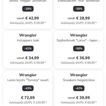
Boots "Megan" lichtbruin
Enkellaarzen "Ace" lichtbruin
-
38
%
-
58
%
€ 42,99
€ 28,99
vanaf
:
vanaf
:
Adviesprijs (AVP)
:
€ 69,99
*
Adviesprijs (AVP)
:
€ 69,99
*
Wrangler
Wrangler
Instappers kaki
Spijkerbroek "Larse" - tapered
fit - donkerblauw
-
41
%
-
58
%
€ 34,99
€ 36,99
vanaf
:
vanaf
:
Adviesprijs (AVP)
:
€ 59,99
*
Adviesprijs (AVP)
:
€ 89,95
*
Wrangler
Wrangler
Leren boots "Tommy" zwart
Sneakers beige/crème
-
43
%
-
42
%
€ 72,99
€ 39,99
vanaf
:
Adviesprijs (AVP)
:
€ 129,99
*
Adviesprijs (AVP)
:
€ 69,99
*