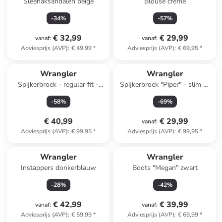
Sleehaksandalen beige
Blouse crème
-
34
%
-
57
%
€ 32,99
€ 29,99
vanaf
:
vanaf
:
Adviesprijs (AVP)
:
€ 49,99
*
Adviesprijs (AVP)
:
€ 69,95
*
Wrangler
Wrangler
Spijkerbroek - regular fit -
Spijkerbroek "Piper" - slim fit
blauw
- zwart
-
58
%
-
69
%
€ 40,99
€ 29,99
vanaf
:
Adviesprijs (AVP)
:
€ 99,95
*
Adviesprijs (AVP)
:
€ 99,95
*
Wrangler
Wrangler
Instappers donkerblauw
Boots "Megan" zwart
-
28
%
-
42
%
€ 42,99
€ 39,99
vanaf
:
vanaf
:
Adviesprijs (AVP)
:
€ 59,99
*
Adviesprijs (AVP)
:
€ 69,99
*