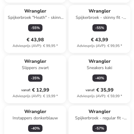
Wrangler
Wrangler
Spijkerbroek "Heath" - skinny
Spijkerbroek - skinny fit -
fit - blauw
blauw
-
55
%
-
55
%
€ 43,98
€ 43,99
Adviesprijs (AVP)
:
€ 99,95
*
Adviesprijs (AVP)
:
€ 99,95
*
Wrangler
Wrangler
Slippers zwart
Sneakers kaki
-
35
%
-
40
%
€ 12,99
€ 35,99
vanaf
:
vanaf
:
Adviesprijs (AVP)
:
€ 19,99
*
Adviesprijs (AVP)
:
€ 59,99
*
Wrangler
Wrangler
Instappers donkerblauw
Spijkerbroek - regular fit -
zwart
-
40
%
-
57
%