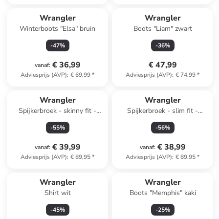
Wrangler
Wrangler
Winterboots "Elsa" bruin
Boots "Liam" zwart
-
47
%
-
36
%
€ 36,99
€ 47,99
vanaf
:
Adviesprijs (AVP)
:
€ 69,99
*
Adviesprijs (AVP)
:
€ 74,99
*
Wrangler
Wrangler
Spijkerbroek - skinny fit -
Spijkerbroek - slim fit -
lichtblauw
antraciet
-
55
%
-
56
%
€ 39,99
€ 38,99
vanaf
:
vanaf
:
Adviesprijs (AVP)
:
€ 89,95
*
Adviesprijs (AVP)
:
€ 89,95
*
Wrangler
Wrangler
Shirt wit
Boots "Memphis" kaki
-
45
%
-
25
%