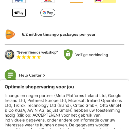
6.2 million limango packages per year
Veilige verbinding
Help Center
limango
Veilig winkelen
Klantenservice