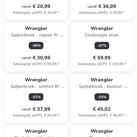
€ 20,99
€ 36,99
vanaf
:
vanaf
:
Adviesprijs (AVP)
:
€ 39,99
*
Adviesprijs (AVP)
:
€ 99,95
*
Wrangler
Wrangler
Spijkerbroek - regular fit -
Corduroyjas bruin
blauw
-
68
%
-
57
%
€ 30,99
€ 59,99
vanaf
:
Adviesprijs (AVP)
:
€ 99,95
*
Adviesprijs (AVP)
:
€ 139,95
*
Wrangler
Wrangler
Spijkerbroek - comfort fit -
Spijkerbroek - bootcut -
zwart
lichtblauw
-
61
%
-
54
%
€ 37,99
€ 45,02
vanaf
:
Adviesprijs (AVP)
:
€ 99,95
*
Adviesprijs (AVP)
:
€ 99,95
*
Wrangler
Wrangler