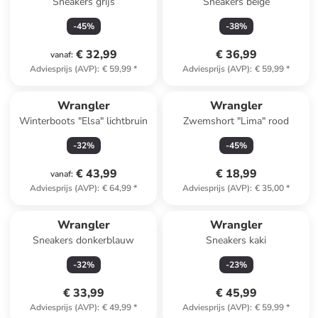
Sneakers grijs
Sneakers beige
-
45
%
-
38
%
€ 32,99
€ 36,99
vanaf
:
Adviesprijs (AVP)
:
€ 59,99
*
Adviesprijs (AVP)
:
€ 59,99
*
Wrangler
Wrangler
Winterboots "Elsa" lichtbruin
Zwemshort "Lima" rood
-
32
%
-
45
%
€ 43,99
€ 18,99
vanaf
:
Adviesprijs (AVP)
:
€ 64,99
*
Adviesprijs (AVP)
:
€ 35,00
*
Wrangler
Wrangler
Sneakers donkerblauw
Sneakers kaki
-
32
%
-
23
%
€ 33,99
€ 45,99
Adviesprijs (AVP)
:
€ 49,99
*
Adviesprijs (AVP)
:
€ 59,99
*