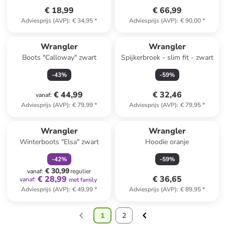
€ 18,99
€ 66,99
Adviesprijs (AVP)
:
€ 34,95
*
Adviesprijs (AVP)
:
€ 90,00
*
Wrangler
Wrangler
Boots "Calloway" zwart
Spijkerbroek - slim fit - zwart
-
43
%
-
59
%
€ 44,99
€ 32,46
vanaf
:
Adviesprijs (AVP)
:
€ 79,99
*
Adviesprijs (AVP)
:
€ 79,95
*
family
korting
Wrangler
Wrangler
Winterboots "Elsa" zwart
Hoodie oranje
-
42
%
-
59
%
€ 30,99
vanaf
:
regulier
€ 28,99
€ 36,65
vanaf
:
met family
Adviesprijs (AVP)
:
€ 49,99
*
Adviesprijs (AVP)
:
€ 89,95
*
1
2