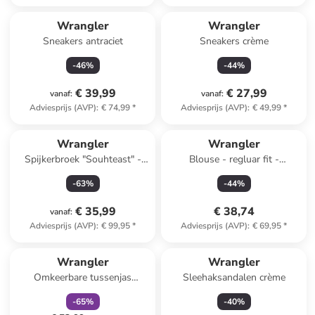
Wrangler
Wrangler
Sneakers antraciet
Sneakers crème
-
46
%
-
44
%
€ 39,99
€ 27,99
vanaf
:
vanaf
:
Adviesprijs (AVP)
:
€ 74,99
*
Adviesprijs (AVP)
:
€ 49,99
*
Wrangler
Wrangler
Spijkerbroek "Souhteast" -
Blouse - regluar fit -
bootcut leg - lichtblauw
lichtblauw
-
63
%
-
44
%
€ 35,99
€ 38,74
vanaf
:
Adviesprijs (AVP)
:
€ 99,95
*
Adviesprijs (AVP)
:
€ 69,95
*
family
korting
Wrangler
Wrangler
Omkeerbare tussenjas
Sleehaksandalen crème
bruin/crème
-
65
%
-
40
%