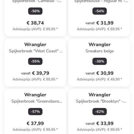
Spijkerbroek "Camellia" -
Spijkerblouse - regular fit -
skinny fit - blauw
donkerblauw
-
56
%
-
54
%
€ 38,74
€ 31,99
vanaf
:
Adviesprijs (AVP)
:
€ 89,95
*
Adviesprijs (AVP)
:
€ 69,95
*
Wrangler
Wrangler
Spijkerbroek "West Coast" -
Sneakers beige
flare fit - lichtblauw
-
55
%
-
38
%
€ 39,79
€ 30,99
vanaf
:
vanaf
:
Adviesprijs (AVP)
:
€ 89,95
*
Adviesprijs (AVP)
:
€ 49,99
*
Wrangler
Wrangler
Spijkerbroek "Greensboro
Spijkerbroek "Brooklyn" -
Vito" - regular fit - blauw
bootcut fit - lichtblauw
-
57
%
-
62
%
€ 37,99
€ 33,99
vanaf
:
Adviesprijs (AVP)
:
€ 89,95
*
Adviesprijs (AVP)
:
€ 89,95
*