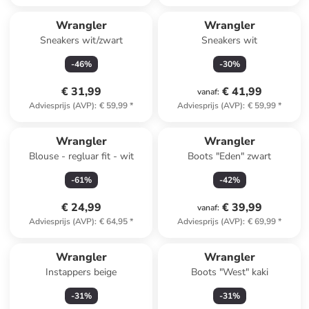
Wrangler
Wrangler
Sneakers wit/zwart
Sneakers wit
-
46
%
-
30
%
€ 31,99
€ 41,99
vanaf
:
Adviesprijs (AVP)
:
€ 59,99
*
Adviesprijs (AVP)
:
€ 59,99
*
Wrangler
Wrangler
Blouse - regluar fit - wit
Boots "Eden" zwart
-
61
%
-
42
%
€ 24,99
€ 39,99
vanaf
:
Adviesprijs (AVP)
:
€ 64,95
*
Adviesprijs (AVP)
:
€ 69,99
*
Wrangler
Wrangler
Instappers beige
Boots "West" kaki
-
31
%
-
31
%