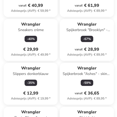
€ 40,99
€ 61,99
vanaf
:
vanaf
:
Adviesprijs (AVP)
:
€ 59,99
*
Adviesprijs (AVP)
:
€ 89,99
*
Wrangler
Wrangler
Sneakers crème
Spijkerbroek "Brooklyn" -
skinny fit - lichtblauw
-
40
%
-
67
%
€ 29,99
€ 28,99
vanaf
:
Adviesprijs (AVP)
:
€ 49,99
*
Adviesprijs (AVP)
:
€ 89,95
*
Wrangler
Wrangler
Slippers donkerblauw
Spijkerbroek "Ashes" - skinny
fit - grijs
-
35
%
-
59
%
€ 12,99
€ 36,65
vanaf
:
Adviesprijs (AVP)
:
€ 19,99
*
Adviesprijs (AVP)
:
€ 89,95
*
Wrangler
Wrangler