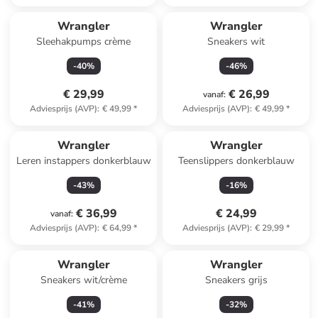
Wrangler
Wrangler
Sleehakpumps crème
Sneakers wit
-
40
%
-
46
%
€ 29,99
€ 26,99
vanaf
:
Adviesprijs (AVP)
:
€ 49,99
*
Adviesprijs (AVP)
:
€ 49,99
*
Wrangler
Wrangler
Leren instappers donkerblauw
Teenslippers donkerblauw
-
43
%
-
16
%
€ 36,99
€ 24,99
vanaf
:
Adviesprijs (AVP)
:
€ 64,99
*
Adviesprijs (AVP)
:
€ 29,99
*
Wrangler
Wrangler
Sneakers wit/crème
Sneakers grijs
-
41
%
-
32
%