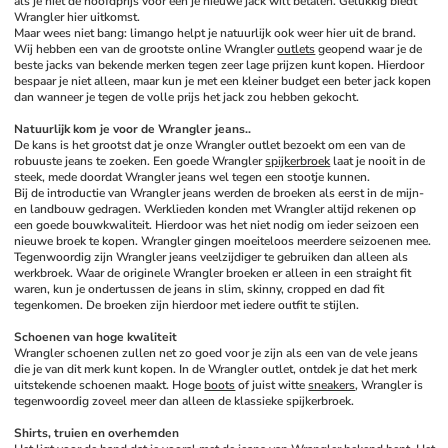
als je niet de hoofdprijs voor een je nieuwe jack wilt betalen. Gelukkig biedt 
Wrangler hier uitkomst. 
Maar wees niet bang: limango helpt je natuurlijk ook weer hier uit de brand. 
Wij hebben een van de grootste online Wrangler 
outlets
 geopend waar je de 
beste jacks van bekende merken tegen zeer lage prijzen kunt kopen. Hierdoor 
bespaar je niet alleen, maar kun je met een kleiner budget een beter jack kopen 
dan wanneer je tegen de volle prijs het jack zou hebben gekocht. 
Natuurlijk kom je voor de Wrangler jeans..
De kans is het grootst dat je onze Wrangler outlet bezoekt om een van de 
robuuste jeans te zoeken. Een goede Wrangler 
spijkerbroek
 laat je nooit in de 
steek, mede doordat Wrangler jeans wel tegen een stootje kunnen. 
Bij de introductie van Wrangler jeans werden de broeken als eerst in de mijn- 
en landbouw gedragen. Werklieden konden met Wrangler altijd rekenen op 
een goede bouwkwaliteit. Hierdoor was het niet nodig om ieder seizoen een 
nieuwe broek te kopen. Wrangler gingen moeiteloos meerdere seizoenen mee. 
Tegenwoordig zijn Wrangler jeans veelzijdiger te gebruiken dan alleen als 
werkbroek. Waar de originele Wrangler broeken er alleen in een straight fit 
waren, kun je ondertussen de jeans in slim, skinny, cropped en dad fit 
tegenkomen. De broeken zijn hierdoor met iedere outfit te stijlen. 
Schoenen van hoge kwaliteit
Wrangler schoenen zullen net zo goed voor je zijn als een van de vele jeans 
die je van dit merk kunt kopen. In de Wrangler outlet, ontdek je dat het merk 
uitstekende schoenen maakt. Hoge 
boots
 of juist witte 
sneakers
, Wrangler is 
tegenwoordig zoveel meer dan alleen de klassieke spijkerbroek. 
Shirts, truien en overhemden