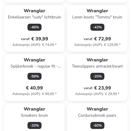
Wrangler
Wrangler
Enkellaarzen "Judy" lichtbruin
Leren boots "Tommy" bruin
-
46
%
-
43
%
€ 39,99
€ 72,99
vanaf
:
vanaf
:
Adviesprijs (AVP)
:
€ 74,99
*
Adviesprijs (AVP)
:
€ 129,99
*
Wrangler
Wrangler
Spijkerbroek - regular fit -
Teenslippers antraciet/zwart
blauw
-
58
%
-
20
%
€ 40,99
€ 23,99
vanaf
:
Adviesprijs (AVP)
:
€ 99,95
*
Adviesprijs (AVP)
:
€ 29,99
*
Wrangler
Wrangler
Sneakers bruin
Corduroybroek paars
-
33
%
-
60
%