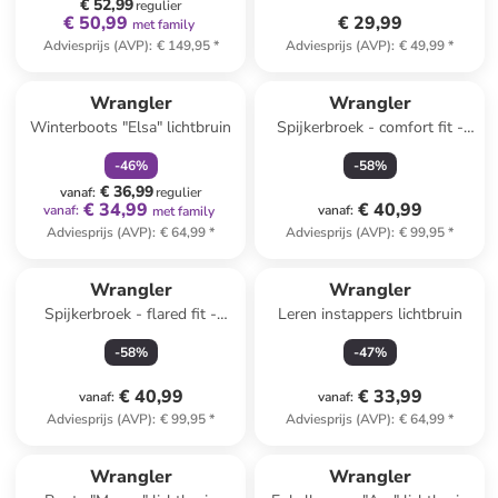
€ 52,99
regulier
€ 50,99
€ 29,99
met family
Adviesprijs (AVP)
:
€ 149,95
*
Adviesprijs (AVP)
:
€ 49,99
*
family
korting
Wrangler
Wrangler
Winterboots "Elsa" lichtbruin
Spijkerbroek - comfort fit -
donkerblauw
-
46
%
-
58
%
€ 36,99
vanaf
:
regulier
€ 34,99
€ 40,99
vanaf
:
vanaf
:
met family
Adviesprijs (AVP)
:
€ 64,99
*
Adviesprijs (AVP)
:
€ 99,95
*
Wrangler
Wrangler
Spijkerbroek - flared fit -
Leren instappers lichtbruin
zwart
-
58
%
-
47
%
€ 40,99
€ 33,99
vanaf
:
vanaf
:
Adviesprijs (AVP)
:
€ 99,95
*
Adviesprijs (AVP)
:
€ 64,99
*
Wrangler
Wrangler