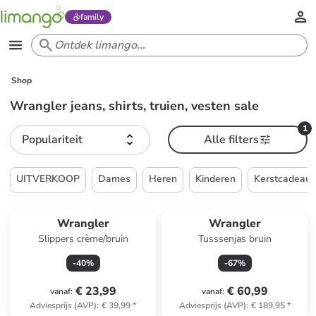
family
Shop
Wrangler jeans, shirts, truien, vesten sale
1
Populariteit
Alle filters
UITVERKOOP
Dames
Heren
Kinderen
Kerstcadeau
Wrangler
Wrangler
Slippers crème/bruin
Tusssenjas bruin
-
40
%
-
67
%
€ 23,99
€ 60,99
vanaf
:
vanaf
:
Adviesprijs (AVP)
:
€ 39,99
*
Adviesprijs (AVP)
:
€ 189,95
*