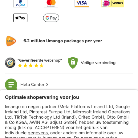
6.2 million limango packages per year
Veilige verbinding
Help Center
limango
Veilig winkelen
Klantenservice