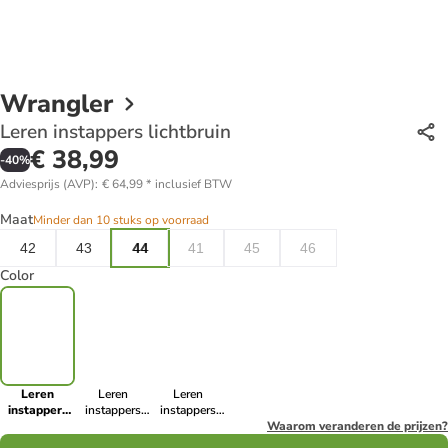
Wrangler
Leren instappers lichtbruin
€ 38,99
-
40
%
Adviesprijs (AVP)
:
€ 64,99
*
inclusief BTW
Maat
Minder dan 10 stuks op voorraad
42
43
44
41
45
46
Color
Leren
Leren
Leren
instappers
instappers
instappers
lichtbruin
zwart
donkerblauw
Waarom veranderen de prijzen?