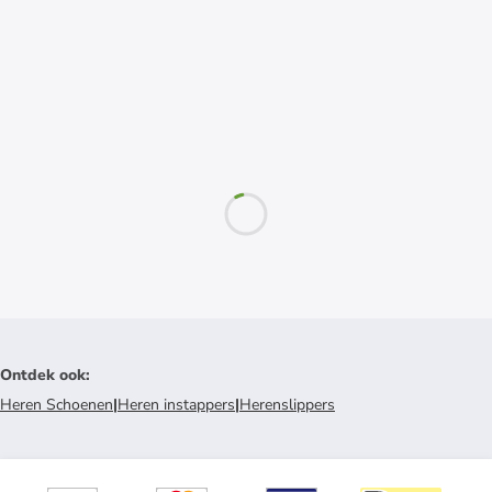
Ontdek ook
:
Heren Schoenen
|
Heren instappers
|
Herenslippers