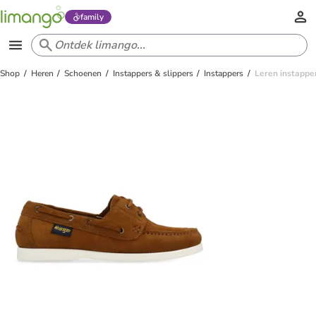
family
Shop
Heren
Schoenen
Instappers & slippers
Instappers
Leren instapper