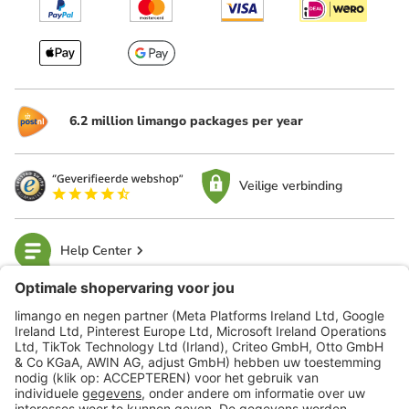
6.2 million limango packages per year
Veilige verbinding
Help Center
limango
Veilig winkelen
Klantenservice