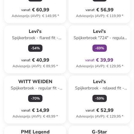
€ 60,99
€ 56,99
vanaf
:
vanaf
:
Adviesprijs (AVP)
:
€ 149,95
*
Adviesprijs (AVP)
:
€ 119,99
*
family
exclusief
Levi's
Levi's
Spijkerbroek - flared fit -
Spijkerbroek "724" - regular
lichtblauw
fit - lichtblauw
-
54
%
-
69
%
€ 40,99
€ 39,99
vanaf
:
vanaf
:
Adviesprijs (AVP)
:
€ 89,95
*
Adviesprijs (AVP)
:
€ 129,95
*
Top deal
WITT WEIDEN
Levi's
Spijkerbroek - regular fit -
Spijkerbroek - relaxed fit -
blauw
lichtblauw
-
70
%
-
59
%
€ 14,99
€ 52,99
vanaf
:
vanaf
:
Adviesprijs (AVP)
:
€ 49,99
*
Adviesprijs (AVP)
:
€ 129,95
*
PME Legend
G-Star