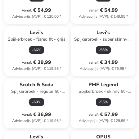
€ 54,99
€ 54,99
vanaf
:
vanaf
:
Adviesprijs (AVP)
:
€ 120,00
*
Adviesprijs (AVP)
:
€ 149,95
*
Levi's
Levi's
Spijkerbroek - flared fit - grijs
Spijkerbroek - super skinny fit
- blauw
-
66
%
-
56
%
€ 39,99
€ 34,99
vanaf
:
vanaf
:
Adviesprijs (AVP)
:
€ 119,95
*
Adviesprijs (AVP)
:
€ 79,95
*
Scotch & Soda
PME Legend
Spijkerbroek - regular fit -
Spijkerbroek - skinny fit -
donkerblauw
blauw
-
69
%
-
55
%
€ 36,99
€ 57,99
vanaf
:
vanaf
:
Adviesprijs (AVP)
:
€ 119,95
*
Adviesprijs (AVP)
:
€ 129,99
*
Levi's
OPUS