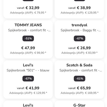
€ 32,99
€ 38,99
vanaf
:
vanaf
:
Adviesprijs (AVP)
:
€ 79,95
*
Adviesprijs (AVP)
:
€ 129,95
*
TOMMY JEANS
trendyol
Spijkerbroek - comfort fit -
Spijkerbroek - Baggy fit -
zwart
blauw
-
51
%
-
67
%
€ 47,99
€ 26,99
vanaf
:
Adviesprijs (AVP)
:
€ 99,90
*
Adviesprijs (AVP)
:
€ 83,99
*
Levi's
Scotch & Soda
Spijkerbroek "501" - - blauw
Spijkerbroek - comfort fit -
lichtblauw
-
67
%
-
61
%
€ 41,99
€ 65,99
vanaf
:
vanaf
:
Adviesprijs (AVP)
:
€ 129,95
*
Adviesprijs (AVP)
:
€ 169,95
*
Levi's
G-Star