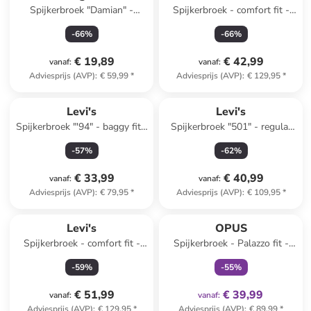
Spijkerbroek "Damian" -
Spijkerbroek - comfort fit -
regular fit - zwart
lichtblauw
-
66
%
-
66
%
€ 19,89
€ 42,99
vanaf
:
vanaf
:
Adviesprijs (AVP)
:
€ 59,99
*
Adviesprijs (AVP)
:
€ 129,95
*
Levi's
Levi's
Spijkerbroek "'94" - baggy fit -
Spijkerbroek "501" - regular
antraciet
fit - zwart
-
57
%
-
62
%
€ 33,99
€ 40,99
vanaf
:
vanaf
:
Adviesprijs (AVP)
:
€ 79,95
*
Adviesprijs (AVP)
:
€ 109,95
*
family
exclusief
Levi's
OPUS
Spijkerbroek - comfort fit -
Spijkerbroek - Palazzo fit -
blauw
lichtblauw
-
59
%
-
55
%
€ 51,99
€ 39,99
vanaf
:
vanaf
:
Adviesprijs (AVP)
:
€ 129,95
*
Adviesprijs (AVP)
:
€ 89,99
*