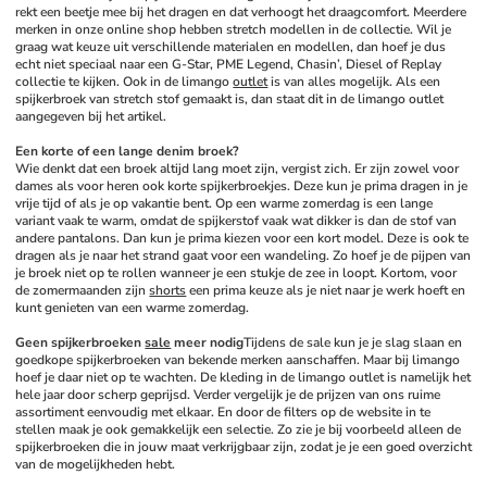
rekt een beetje mee bij het dragen en dat verhoogt het draagcomfort. Meerdere 
merken in onze online shop hebben stretch modellen in de collectie. Wil je 
graag wat keuze uit verschillende materialen en modellen, dan hoef je dus 
echt niet speciaal naar een G-Star, PME Legend, Chasin’, Diesel of Replay 
collectie te kijken. Ook in de limango 
outlet
 is van alles mogelijk. Als een 
spijkerbroek van stretch stof gemaakt is, dan staat dit in de limango outlet 
aangegeven bij het artikel.
Een korte of een lange denim broek?
Wie denkt dat een broek altijd lang moet zijn, vergist zich. Er zijn zowel voor 
dames als voor heren ook korte spijkerbroekjes. Deze kun je prima dragen in je 
vrije tijd of als je op vakantie bent. Op een warme zomerdag is een lange 
variant vaak te warm, omdat de spijkerstof vaak wat dikker is dan de stof van 
andere pantalons. Dan kun je prima kiezen voor een kort model. Deze is ook te 
dragen als je naar het strand gaat voor een wandeling. Zo hoef je de pijpen van 
je broek niet op te rollen wanneer je een stukje de zee in loopt. Kortom, voor 
de zomermaanden zijn 
shorts
 een prima keuze als je niet naar je werk hoeft en 
kunt genieten van een warme zomerdag.
Geen spijkerbroeken 
sale
 meer nodig
Tijdens de sale kun je je slag slaan en 
goedkope spijkerbroeken van bekende merken aanschaffen. Maar bij limango 
hoef je daar niet op te wachten. De kleding in de limango outlet is namelijk het 
hele jaar door scherp geprijsd. Verder vergelijk je de prijzen van ons ruime 
assortiment eenvoudig met elkaar. En door de filters op de website in te 
stellen maak je ook gemakkelijk een selectie. Zo zie je bij voorbeeld alleen de 
spijkerbroeken die in jouw maat verkrijgbaar zijn, zodat je je een goed overzicht 
van de mogelijkheden hebt. 