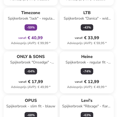
family
exclusief
Timezone
LTB
Spijkerbroek "Jack" - regular
Spijkerbroek "Danica" - wide
fit - donkerblauw
leg - grijs
-
59
%
-
43
%
€ 40,99
€ 33,99
vanaf
:
vanaf
:
Adviesprijs (AVP)
:
€ 99,99
*
Adviesprijs (AVP)
:
€ 59,95
*
ONLY & SONS
Heine
Spijkerbroek "Onsedge" -
Spijkerbroek - regular fit -
regular fit - blauw
zwart
-
64
%
-
74
%
€ 17,99
€ 12,99
vanaf
:
vanaf
:
Adviesprijs (AVP)
:
€ 49,99
*
Adviesprijs (AVP)
:
€ 49,99
*
Top deal
OPUS
Levi's
Spijkerbroek - slim fit - blauw
Spijkerbroek "Ribcage" - flared
fit - donkerblauw
-
68
%
-
63
%