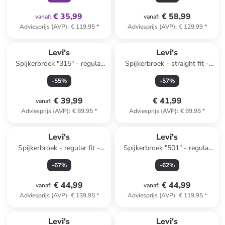
€ 35,99
€ 58,99
vanaf
:
vanaf
:
Adviesprijs (AVP)
:
€ 119,95
*
Adviesprijs (AVP)
:
€ 129,99
*
Levi's
Levi's
Spijkerbroek "315" - regular
Spijkerbroek - straight fit -
fit - lichtblauw
zwart
-
55
%
-
57
%
€ 39,99
€ 41,99
vanaf
:
Adviesprijs (AVP)
:
€ 89,95
*
Adviesprijs (AVP)
:
€ 99,95
*
Levi's
Levi's
Spijkerbroek - regular fit -
Spijkerbroek "501" - regular
donkerblauw
fit - lichtblauw
-
67
%
-
62
%
€ 44,99
€ 44,99
vanaf
:
vanaf
:
Adviesprijs (AVP)
:
€ 139,95
*
Adviesprijs (AVP)
:
€ 119,95
*
Levi's
Levi's