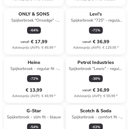
ONLY & SONS
Levi's
Spijkerbroek "Onsedge" -
Spijkerbroek "725" - regular
regular fit - blauw
fit - blauw
-
64
%
-
71
%
€ 17,99
€ 36,99
vanaf
:
vanaf
:
Adviesprijs (AVP)
:
€ 49,99
*
Adviesprijs (AVP)
:
€ 129,95
*
Heine
Petrol Industries
Spijkerbroek - regular fit -
Spijkerbroek "Lewis" - regular
donkerblauw
fit - blauw
-
72
%
-
38
%
€ 13,99
€ 36,99
vanaf
:
Adviesprijs (AVP)
:
€ 49,99
*
Adviesprijs (AVP)
:
€ 59,99
*
G-Star
Scotch & Soda
Spijkerbroek - slim fit - blauw
Spijkerbroek - comfort fit -
lichtblauw
-
54
%
-
63
%