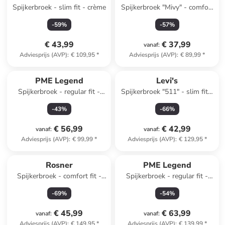
Spijkerbroek - slim fit - crème
Spijkerbroek "Mivy" - comfort
fit - lichtblauw
-
59
%
-
57
%
€ 43,99
€ 37,99
vanaf
:
Adviesprijs (AVP)
:
€ 109,95
*
Adviesprijs (AVP)
:
€ 89,99
*
PME Legend
Levi's
Spijkerbroek - regular fit -
Spijkerbroek "511" - slim fit -
antraciet
antraciet
-
43
%
-
66
%
€ 56,99
€ 42,99
vanaf
:
vanaf
:
Adviesprijs (AVP)
:
€ 99,99
*
Adviesprijs (AVP)
:
€ 129,95
*
Rosner
PME Legend
Spijkerbroek - comfort fit -
Spijkerbroek - regular fit -
blauw
grijs
-
69
%
-
54
%
€ 45,99
€ 63,99
vanaf
:
vanaf
:
Adviesprijs (AVP)
:
€ 149,95
*
Adviesprijs (AVP)
:
€ 139,99
*