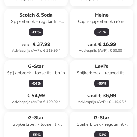
Scotch & Soda
Heine
Spijkerbroek - regular fit -
Capri-spijkerbroek crème
blauw
-
68
%
-
71
%
€ 37,99
€ 16,99
vanaf
:
vanaf
:
Adviesprijs (AVP)
:
€ 119,95
*
Adviesprijs (AVP)
:
€ 59,99
*
G-Star
Levi's
Spijkerbroek - loose fit - bruin
Spijkerbroek - relaxed fit -
donkerblauw
-
54
%
-
69
%
€ 54,99
€ 36,99
vanaf
:
Adviesprijs (AVP)
:
€ 120,00
*
Adviesprijs (AVP)
:
€ 119,95
*
G-Star
G-Star
Spijkerbroek - loose fit -
Spijkerbroek - regular fit -
lichtblauw
lichtblauw
-
55
%
-
54
%