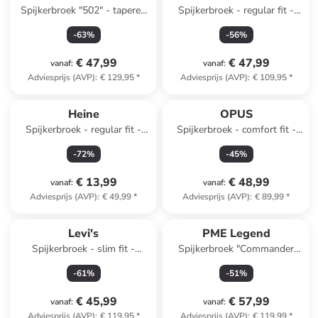
Spijkerbroek "502" - tapered
Spijkerbroek - regular fit -
fit - donkerblauw
donkerblauw
-
63
%
-
56
%
€ 47,99
€ 47,99
vanaf
:
vanaf
:
Adviesprijs (AVP)
:
€ 129,95
*
Adviesprijs (AVP)
:
€ 109,95
*
Heine
OPUS
Spijkerbroek - regular fit -
Spijkerbroek - comfort fit -
donkerblauw
blauw
-
72
%
-
45
%
€ 13,99
€ 48,99
vanaf
:
vanaf
:
Adviesprijs (AVP)
:
€ 49,99
*
Adviesprijs (AVP)
:
€ 89,99
*
Levi's
PME Legend
Spijkerbroek - slim fit -
Spijkerbroek "Commander
antraciet
3.0" - relaxed fit -
-
61
%
-
51
%
donkerblauw
€ 45,99
€ 57,99
vanaf
:
vanaf
:
Adviesprijs (AVP)
:
€ 119,95
*
Adviesprijs (AVP)
:
€ 119,99
*