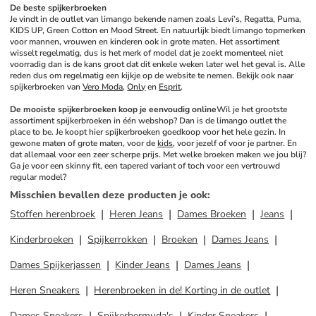
De beste spijkerbroeken
Je vindt in de outlet van limango bekende namen zoals Levi’s, Regatta, Puma, 
KIDS UP, Green Cotton en Mood Street. En natuurlijk biedt limango topmerken 
voor mannen, vrouwen en kinderen ook in grote maten. Het assortiment 
wisselt regelmatig, dus is het merk of model dat je zoekt momenteel niet 
voorradig dan is de kans groot dat dit enkele weken later wel het geval is. Alle 
reden dus om regelmatig een kijkje op de website te nemen. Bekijk ook naar 
spijkerbroeken van 
Vero Moda
, 
Only
 en 
Esprit
.
De mooiste spijkerbroeken koop je eenvoudig online
Wil je het grootste 
assortiment spijkerbroeken in één webshop? Dan is de limango outlet the 
place to be. Je koopt hier spijkerbroeken goedkoop voor het hele gezin. In 
gewone maten of grote maten, voor de 
kids
, voor jezelf of voor je partner. En 
dat allemaal voor een zeer scherpe prijs. Met welke broeken maken we jou blij? 
Ga je voor een skinny fit, een tapered variant of toch voor een vertrouwd 
regular model?
Misschien bevallen deze producten je ook
:
Stoffen herenbroek
Heren Jeans
Dames Broeken
Jeans
Kinderbroeken
Spijkerrokken
Broeken
Dames Jeans
Dames Spijkerjassen
Kinder Jeans
Dames Jeans
Heren Sneakers
Herenbroeken in de! Korting in de outlet
Dames Sneakers
Spijkerbermuda's
Kinder Sneakers