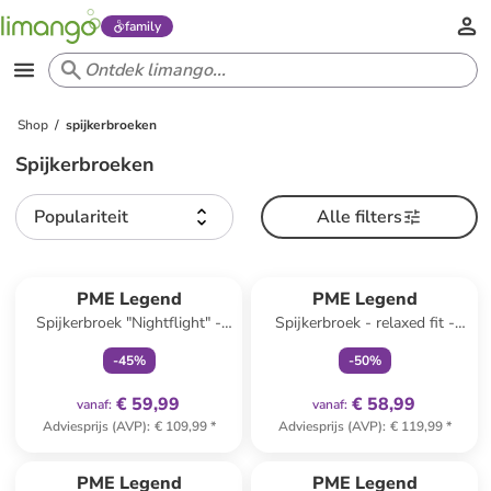
family
Shop
spijkerbroeken
Spijkerbroeken
Populariteit
Alle filters
family
exclusief
family
exclusief
PME Legend
PME Legend
Spijkerbroek "Nightflight" -
Spijkerbroek - relaxed fit -
regular fit - blauw
blauw
-
45
%
-
50
%
€ 59,99
€ 58,99
vanaf
:
vanaf
:
Adviesprijs (AVP)
:
€ 109,99
*
Adviesprijs (AVP)
:
€ 119,99
*
family
exclusief
PME Legend
PME Legend