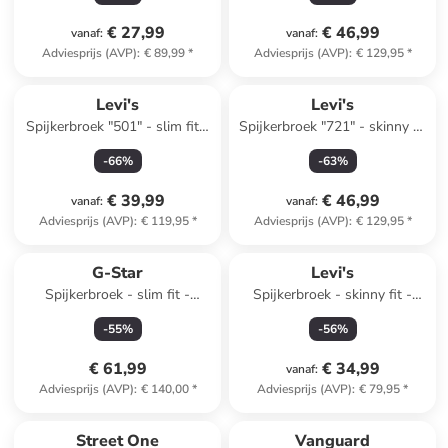
€ 27,99
€ 46,99
vanaf
:
vanaf
:
Adviesprijs (AVP)
:
€ 89,99
*
Adviesprijs (AVP)
:
€ 129,95
*
Levi's
Levi's
Spijkerbroek "501" - slim fit -
Spijkerbroek "721" - skinny fit
zwart
- antraciet
-
66
%
-
63
%
€ 39,99
€ 46,99
vanaf
:
vanaf
:
Adviesprijs (AVP)
:
€ 119,95
*
Adviesprijs (AVP)
:
€ 129,95
*
G-Star
Levi's
Spijkerbroek - slim fit -
Spijkerbroek - skinny fit -
lichtblauw
lichtblauw
-
55
%
-
56
%
€ 61,99
€ 34,99
vanaf
:
Adviesprijs (AVP)
:
€ 140,00
*
Adviesprijs (AVP)
:
€ 79,95
*
Street One
Vanguard