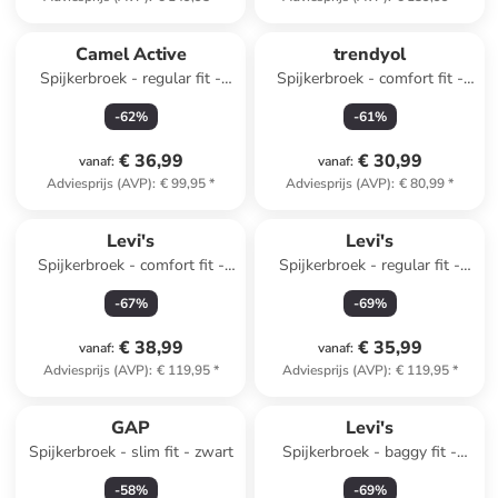
Camel Active
trendyol
Spijkerbroek - regular fit -
Spijkerbroek - comfort fit -
blauw
blauw
-
62
%
-
61
%
€ 36,99
€ 30,99
vanaf
:
vanaf
:
Adviesprijs (AVP)
:
€ 99,95
*
Adviesprijs (AVP)
:
€ 80,99
*
Levi's
Levi's
Spijkerbroek - comfort fit -
Spijkerbroek - regular fit -
donkerblauw
blauw
-
67
%
-
69
%
€ 38,99
€ 35,99
vanaf
:
vanaf
:
Adviesprijs (AVP)
:
€ 119,95
*
Adviesprijs (AVP)
:
€ 119,95
*
GAP
Levi's
Spijkerbroek - slim fit - zwart
Spijkerbroek - baggy fit -
blauw
-
58
%
-
69
%