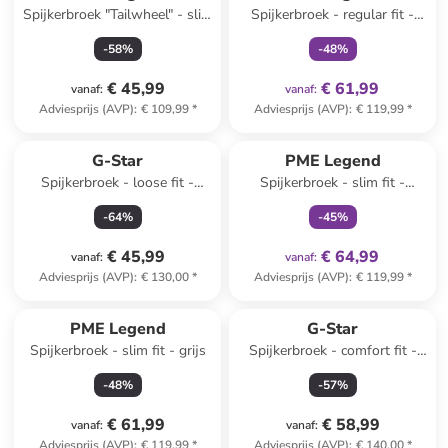
Spijkerbroek "Tailwheel" - slim
Spijkerbroek - regular fit -
fit - lichtblauw
donkerblauw
-
58
%
-
48
%
€ 45,99
€ 61,99
vanaf
:
vanaf
:
Adviesprijs (AVP)
:
€ 109,99
*
Adviesprijs (AVP)
:
€ 119,99
*
family
exclusief
G-Star
PME Legend
Spijkerbroek - loose fit -
Spijkerbroek - slim fit -
antraciet
lichtblauw
-
64
%
-
45
%
€ 45,99
€ 64,99
vanaf
:
vanaf
:
Adviesprijs (AVP)
:
€ 130,00
*
Adviesprijs (AVP)
:
€ 119,99
*
PME Legend
G-Star
Spijkerbroek - slim fit - grijs
Spijkerbroek - comfort fit -
blauw
-
48
%
-
57
%
€ 61,99
€ 58,99
vanaf
:
vanaf
:
Adviesprijs (AVP)
:
€ 119,99
*
Adviesprijs (AVP)
:
€ 140,00
*