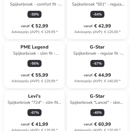
Spijkerbroek - comfort fit -
Spijkerbroek "501" - regular
blauw
fit - blauw
-
59
%
-
64
%
€ 52,99
€ 42,99
vanaf
:
vanaf
:
Adviesprijs (AVP)
:
€ 129,95
*
Adviesprijs (AVP)
:
€ 120,00
*
PME Legend
G-Star
Spijkerbroek - slim fit -
Spijkerbroek - regular fit -
donkerblauw
lichtblauw
-
56
%
-
67
%
€ 55,99
€ 44,99
vanaf
:
vanaf
:
Adviesprijs (AVP)
:
€ 129,99
*
Adviesprijs (AVP)
:
€ 140,00
*
Levi's
G-Star
Spijkerbroek "724" - slim fit -
Spijkerbroek "Lancet" - skinny
blauw
fit - donkerblauw
-
67
%
-
49
%
€ 41,99
€ 60,99
vanaf
:
vanaf
:
Adviesprijs (AVP)
:
€ 129,95
*
Adviesprijs (AVP)
:
€ 120,00
*