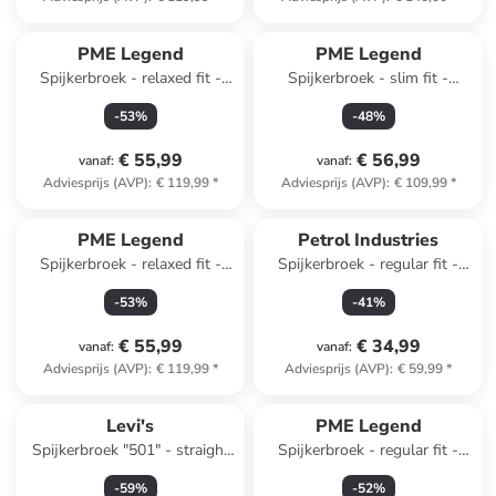
Top deal
PME Legend
PME Legend
Spijkerbroek - relaxed fit -
Spijkerbroek - slim fit -
donkerblauw
lichtblauw
-
53
%
-
48
%
€ 55,99
€ 56,99
vanaf
:
vanaf
:
Adviesprijs (AVP)
:
€ 119,99
*
Adviesprijs (AVP)
:
€ 109,99
*
PME Legend
Petrol Industries
Spijkerbroek - relaxed fit -
Spijkerbroek - regular fit -
lichtblauw
lichtblauw
-
53
%
-
41
%
€ 55,99
€ 34,99
vanaf
:
vanaf
:
Adviesprijs (AVP)
:
€ 119,99
*
Adviesprijs (AVP)
:
€ 59,99
*
Levi's
PME Legend
Spijkerbroek "501" - straight
Spijkerbroek - regular fit -
fit - blauw
lichtblauw
-
59
%
-
52
%