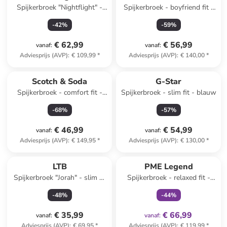
Spijkerbroek "Nightflight" -
Spijkerbroek - boyfriend fit -
regular fit - donkerblauw
blauw
-
42
%
-
59
%
€ 62,99
€ 56,99
vanaf
:
vanaf
:
Adviesprijs (AVP)
:
€ 109,99
*
Adviesprijs (AVP)
:
€ 140,00
*
Scotch & Soda
G-Star
Spijkerbroek - comfort fit -
Spijkerbroek - slim fit - blauw
lichtblauw
-
68
%
-
57
%
€ 46,99
€ 54,99
vanaf
:
vanaf
:
Adviesprijs (AVP)
:
€ 149,95
*
Adviesprijs (AVP)
:
€ 130,00
*
family
exclusief
LTB
PME Legend
Spijkerbroek "Jorah" - slim fit
Spijkerbroek - relaxed fit -
- blauw
grijs
-
48
%
-
44
%
€ 35,99
€ 66,99
vanaf
:
vanaf
:
Adviesprijs (AVP)
:
€ 69,95
*
Adviesprijs (AVP)
:
€ 119,99
*