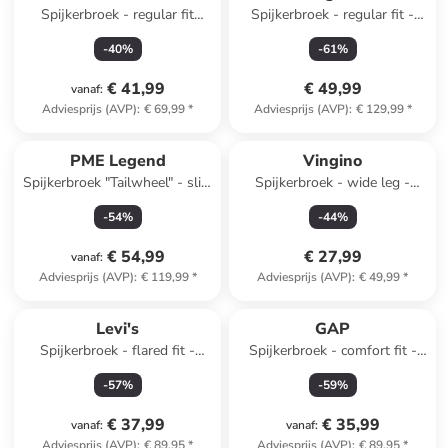
Spijkerbroek - regular fit
Spijkerbroek - regular fit -
lichtblauw
taupe
-
40
%
-
61
%
€ 41,99
€ 49,99
vanaf
:
Adviesprijs (AVP)
:
€ 69,99
*
Adviesprijs (AVP)
:
€ 129,99
*
PME Legend
Vingino
Spijkerbroek "Tailwheel" - slim
Spijkerbroek - wide leg -
fit - donkerblauw
donkerblauw
-
54
%
-
44
%
€ 54,99
€ 27,99
vanaf
:
Adviesprijs (AVP)
:
€ 119,99
*
Adviesprijs (AVP)
:
€ 49,99
*
Levi's
GAP
Spijkerbroek - flared fit -
Spijkerbroek - comfort fit -
donkerblauw
blauw
-
57
%
-
59
%
€ 37,99
€ 35,99
vanaf
:
vanaf
:
Adviesprijs (AVP)
:
€ 89,95
*
Adviesprijs (AVP)
:
€ 89,95
*