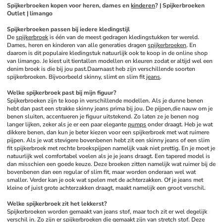
Spijkerbroeken kopen voor heren, dames en 
kinderen
? | Spijkerbroeken 
Outlet | limango
Spijkerbroeken passen bij iedere kledingstijl
De 
spijkerbroek
 is één van de meest gedragen kledingstukken ter wereld. 
Dames, heren en kinderen van alle generaties dragen 
spijkerbroeken
. En 
daarom is dit populaire kledingstuk natuurlijk ook te koop in de online shop 
van limango. Je kiest uit tientallen modellen en kleuren zodat er altijd wel een 
denim broek is die bij jou past.Daarnaast heb zijn verschillende soorten 
spijkerbroeken. Bijvoorbeeld skinny, slimt en slim fit 
jeans
. 
Welke spijkerbroek past bij mijn figuur?
Spijkerbroeken zijn te koop in verschillende modellen. Als je dunne benen 
hebt dan past een strakke skinny jeans prima bij jou. De pijpen,die nauw om je 
benen sluiten, accentueren je figuur uitstekend. Zo laten ze je benen nog 
langer lijken, zeker als je er een paar elegante 
pumps
 onder draagt. Heb je wat 
dikkere benen, dan kun je beter kiezen voor een spijkerbroek met wat ruimere 
pijpen. Als je wat stevigere bovenbenen hebt zit een skinny jeans of een slim 
fit spijkerbroek met rechte broekspijpen namelijk vaak niet prettig. En je moet je 
natuurlijk wel comfortabel voelen als je je jeans draagt. Een tapered model is 
dan misschien een goede keuze. Deze broeken zitten namelijk wat ruimer bij de 
bovenbenen dan een regular of slim fit, maar worden onderaan wel wat 
smaller. Verder kan je ook wat spelen met de achterzakken. Of je jeans met 
kleine of juist grote achterzakken draagt, maakt namelijk een groot verschil. 
Welke spijkerbroek zit het lekkerst?
Spijkerbroeken worden gemaakt van jeans stof, maar toch zit er wel degelijk 
verschil in. Zo zijn er spijkerbroeken die gemaakt zijn van stretch stof. Deze 