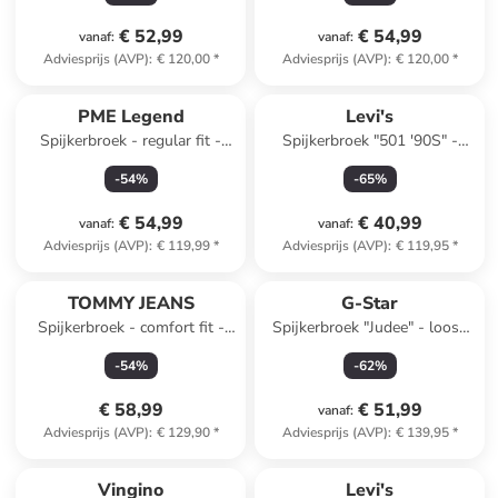
€ 52,99
€ 54,99
vanaf
:
vanaf
:
Adviesprijs (AVP)
:
€ 120,00
*
Adviesprijs (AVP)
:
€ 120,00
*
PME Legend
Levi's
Spijkerbroek - regular fit -
Spijkerbroek "501 '90S" -
beige
mom fit - lichtblauw
-
54
%
-
65
%
€ 54,99
€ 40,99
vanaf
:
vanaf
:
Adviesprijs (AVP)
:
€ 119,99
*
Adviesprijs (AVP)
:
€ 119,95
*
TOMMY JEANS
G-Star
Spijkerbroek - comfort fit -
Spijkerbroek "Judee" - loose
zwart
fit - blauw
-
54
%
-
62
%
€ 58,99
€ 51,99
vanaf
:
Adviesprijs (AVP)
:
€ 129,90
*
Adviesprijs (AVP)
:
€ 139,95
*
Vingino
Levi's