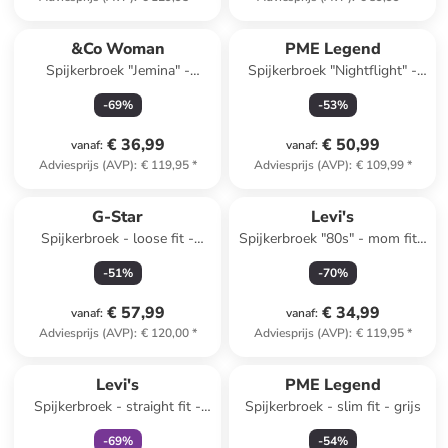
&Co Woman
PME Legend
Spijkerbroek "Jemina" -
Spijkerbroek "Nightflight" -
comfort fit - donkerblauw
regular fit - donkerblauw
-
69
%
-
53
%
€ 36,99
€ 50,99
vanaf
:
vanaf
:
Adviesprijs (AVP)
:
€ 119,95
*
Adviesprijs (AVP)
:
€ 109,99
*
G-Star
Levi's
Spijkerbroek - loose fit -
Spijkerbroek "80s" - mom fit -
lichtblauw
lichtblauw
-
51
%
-
70
%
€ 57,99
€ 34,99
vanaf
:
vanaf
:
Adviesprijs (AVP)
:
€ 120,00
*
Adviesprijs (AVP)
:
€ 119,95
*
family
exclusief
Levi's
PME Legend
Spijkerbroek - straight fit -
Spijkerbroek - slim fit - grijs
blauw
-
69
%
-
54
%