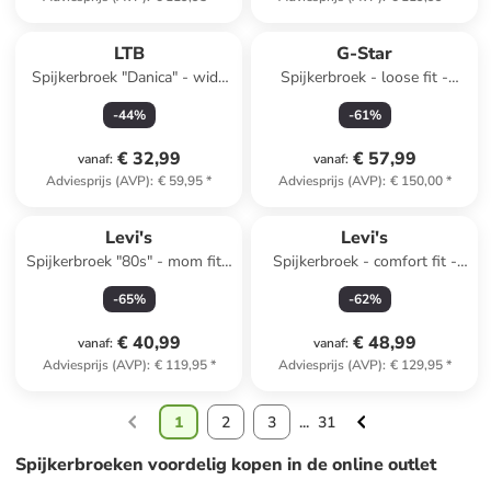
LTB
G-Star
Spijkerbroek "Danica" - wide
Spijkerbroek - loose fit -
leg - blauw
blauw
-
44
%
-
61
%
€ 32,99
€ 57,99
vanaf
:
vanaf
:
Adviesprijs (AVP)
:
€ 59,95
*
Adviesprijs (AVP)
:
€ 150,00
*
Levi's
Levi's
Spijkerbroek "80s" - mom fit -
Spijkerbroek - comfort fit -
blauw
donkerblauw
-
65
%
-
62
%
€ 40,99
€ 48,99
vanaf
:
vanaf
:
Adviesprijs (AVP)
:
€ 119,95
*
Adviesprijs (AVP)
:
€ 129,95
*
1
2
3
...
31
Spijkerbroeken voordelig kopen in de online outlet