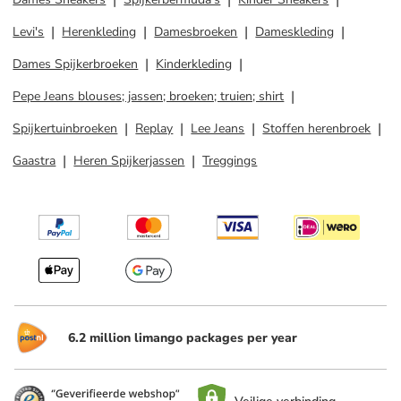
Levi's
Herenkleding
Damesbroeken
Dameskleding
Dames Spijkerbroeken
Kinderkleding
Pepe Jeans blouses; jassen; broeken; truien; shirt
Spijkertuinbroeken
Replay
Lee Jeans
Stoffen herenbroek
Gaastra
Heren Spijkerjassen
Treggings
6.2 million limango packages per year