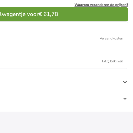
Waarom veranderen de prijzen?
elwagentje voor
€ 61,78
Verzendkosten
FAQ bekijken