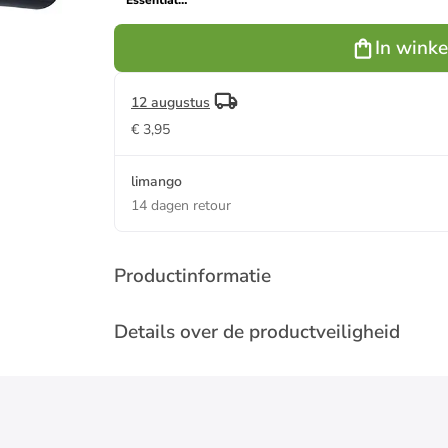
"Essential"
zwart - Ø 28
cm
In wink
12 augustus
€ 3,95
limango
14 dagen retour
Productinformatie
Details over de productveiligheid