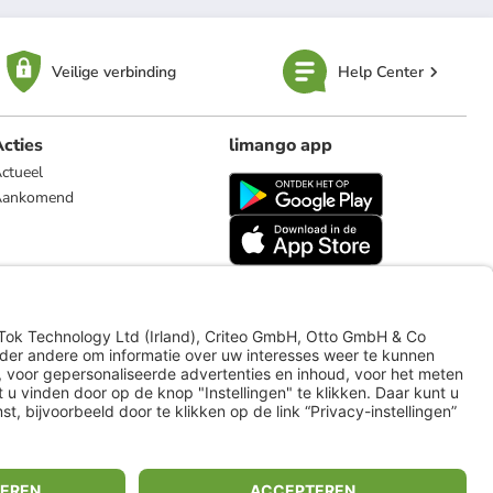
Veilige verbinding
Help Center
cties
limango app
ctueel
Aankomend
limango.de
limango.pl