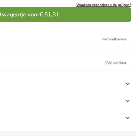
Waarom veranderen de prijzen?
elwagentje voor
€ 51,31
Verzendkosten
FAQ bekijken