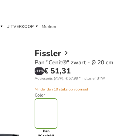
UITVERKOOP
Merken
Fissler
Pan "Cenit®" zwart - Ø 20 cm
€ 51,31
-
11
%
Adviesprijs (AVP)
:
€ 57,99
*
inclusief BTW
Minder dan 10 stuks op voorraad
Color
Pan