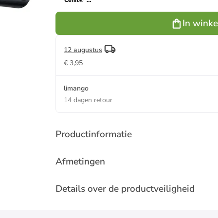
"Cenit®"
zwart - Ø 20
cm
In wink
12 augustus
€ 3,95
limango
14 dagen retour
Productinformatie
Afmetingen
Details over de productveiligheid