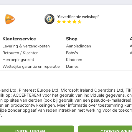
Klantenservice
Shop
A
Levering & verzendkosten
Aanbiedingen
A
Retouren / Klachten
Baby's
Herroepingsrecht
Kinderen
Wettelijke garantie en reparatie
Dames
Heren
Wonen
Merken
* Op basis van de adviesprijs van de fabrikant
** Alle prijsopgaven zijn inclusief belasting en exclusief verzendkosten
ᵃ Bij een minimale bestelwaarde van €15.