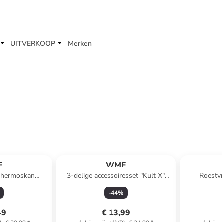
UITVERKOOP
Merken
F
WMF
 thermoskan
3-delige accessoiresset "Kult X"
Roestvr
,5 x Ø 9,5 cm
transparant/zwart
''Wagenfeld'
-
44
%
49
€ 13,99