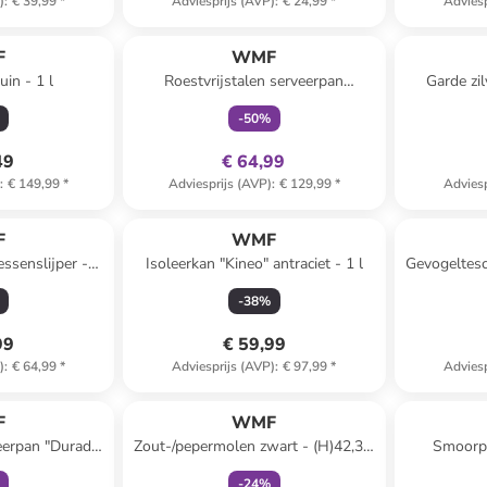
)
:
€ 39,99
*
Adviesprijs (AVP)
:
€ 24,99
*
Adviesp
family
exclusief
F
WMF
uin - 1 l
Roestvrijstalen serveerpan
Garde zil
‘'Permadur Advance’' - Ø 32 cm
-
50
%
49
€ 64,99
)
:
€ 149,99
*
Adviesprijs (AVP)
:
€ 129,99
*
Adviesp
F
WMF
ssenslijper -
Isoleerkan "Kineo" antraciet - 1 l
Gevogeltesc
 x (D)6,5 cm
-
38
%
99
€ 59,99
)
:
€ 64,99
*
Adviesprijs (AVP)
:
€ 97,99
*
Adviesp
clusief
family
exclusief
F
WMF
veerpan "Durado"
Zout-/pepermolen zwart - (H)42,3 x
Smoorpa
 cm
Ø 8,2 cm
-
24
%