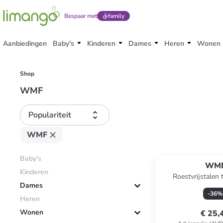
Bespaar met
family
Aanbiedingen
Baby's
Kinderen
Dames
Heren
Wonen
Shop
WMF
Populariteit
WMF
Baby's
WM
Kinderen
Roestvrijstalen
Dames
‘'My2Go’' - (H)14
-
36
%
Heren
Wonen
€ 25,