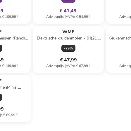
49
€ 41,49
)
:
€ 109,99
*
Adviesprijs (AVP)
:
€ 54,99
*
Adviesp
F
WMF
kmessen "Ranch"
Elektrische kruidenmolen - (H)21 x
Keukenmachi
(L)24 cm
Ø 5 cm
- Tagl
-
29
%
49
€ 47,99
)
:
€ 149,99
*
Adviesprijs (AVP)
:
€ 67,99
*
Adviesp
F
chenMinis"
wart - 1 l
99
)
:
€ 89,99
*