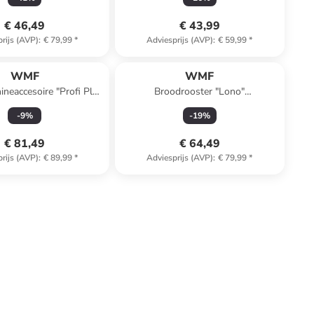
€ 46,49
€ 43,99
rijs (AVP)
:
€ 79,99
*
Adviesprijs (AVP)
:
€ 59,99
*
WMF
WMF
neaccesoire "Profi Plus
Broodrooster "Lono"
iatelle-Schneider"
zilverkleurig/zwart
-
9
%
-
19
%
€ 81,49
€ 64,49
rijs (AVP)
:
€ 89,99
*
Adviesprijs (AVP)
:
€ 79,99
*