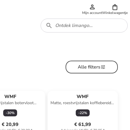
Mijn account
Winkelwagentje
Alle filters
WMF
WMF
ijstalen botervloot
Matte, roestvrijstalen koffiebereider
' - (B)22 x (H)5 x (D)11
"Kult" - 8 kopjes
-
30
%
-
22
%
cm
€ 20,99
€ 61,99