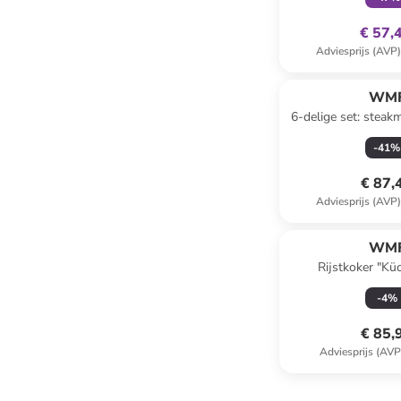
€ 57,
Adviesprijs (AVP
WM
6-delige set: stea
lichtbruin - 
-
41
%
€ 87,
Adviesprijs (AVP
WM
Rijstkoker "Kü
zilverkleurig/z
-
4
%
€ 85,
Adviesprijs (AVP