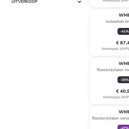
Adviesprijs (AVP
UITVERKOOP
WM
Isoleerkan br
-
41
%
€ 87,
Adviesprijs (AVP
WM
Roestvrijstalen me
(B)22,5 x (H)9,5
-
36
%
€ 40,
Adviesprijs (AVP
family
ex
WM
Roestvrijstalen ser
- Ø 28
-
47
%