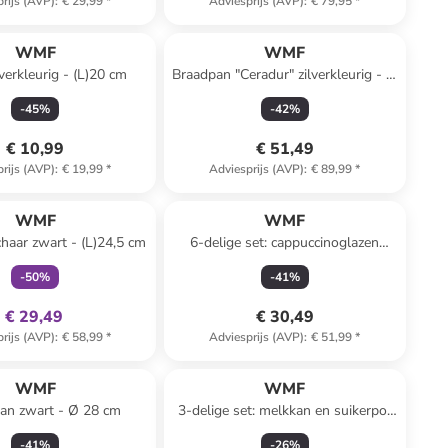
rijs (AVP)
:
€ 29,99
*
Adviesprijs (AVP)
:
€ 79,95
*
WMF
WMF
verkleurig - (L)20 cm
Braadpan "Ceradur" zilverkleurig - Ø
28 cm
-
45
%
-
42
%
€ 10,99
€ 51,49
rijs (AVP)
:
€ 19,99
*
Adviesprijs (AVP)
:
€ 89,99
*
family
exclusief
WMF
WMF
haar zwart - (L)24,5 cm
6-delige set: cappuccinoglazen
"Kult" transparant - 250 ml
-
50
%
-
41
%
€ 29,49
€ 30,49
rijs (AVP)
:
€ 58,99
*
Adviesprijs (AVP)
:
€ 51,99
*
WMF
WMF
n zwart - Ø 28 cm
3-delige set: melkkan en suikerpot
wit
-
41
%
-
26
%