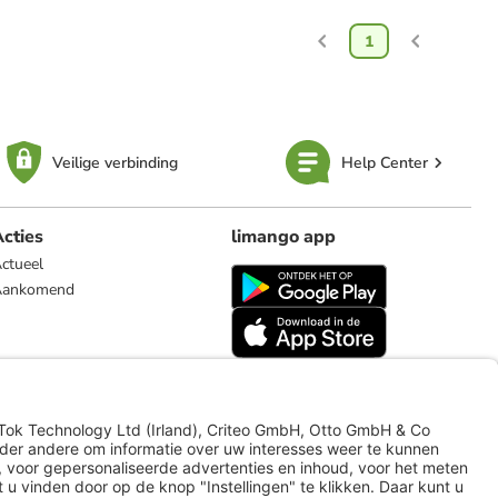
1
Veilige verbinding
Help Center
cties
limango app
ctueel
Aankomend
limango.de
limango.pl