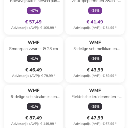
Roestvrijstalen serveerpan
Zout-/pepermolen zwart -
"Durado" - Ø 28 cm
(H)42,3 x Ø 8,2 cm
-
47
%
-
24
%
€ 57,49
€ 41,49
Adviesprijs (AVP)
:
€ 109,99
*
Adviesprijs (AVP)
:
€ 54,99
*
WMF
WMF
Smoorpan zwart - Ø 28 cm
3-delige set: melkkan en
suikerpot wit
-
41
%
-
26
%
€ 46,49
€ 43,99
Adviesprijs (AVP)
:
€ 79,99
*
Adviesprijs (AVP)
:
€ 59,99
*
WMF
WMF
6-delige set: steakmessen
Elektrische kruidenmolen -
"Ranch" lichtbruin - (L)24 cm
(H)21 x Ø 5 cm
-
41
%
-
29
%
€ 87,49
€ 47,99
Adviesprijs (AVP)
:
€ 149,99
*
Adviesprijs (AVP)
:
€ 67,99
*