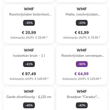
WMF
WMF
Roestvrijstalen botervloot
Matte, roestvrijstalen
''Wagenfeld'' - (B)22 x (H)5 x
koffiebereider "Kult" - 8
-
30
%
-
22
%
(D)11 cm
kopjes
€ 20,99
€ 61,99
Adviesprijs (AVP)
:
€ 29,99
*
Adviesprijs (AVP)
:
€ 79,95
*
family
exclusief
WMF
WMF
Isoleerkan bruin - 1 l
Roestvrijstalen serveerpan
‘'Permadur Advance’' - Ø 32
-
41
%
-
50
%
cm
€ 87,49
€ 64,99
Adviesprijs (AVP)
:
€ 149,99
*
Adviesprijs (AVP)
:
€ 129,99
*
WMF
WMF
Garde zilverkleurig - (L)20 cm
Braadpan "Ceradur"
zilverkleurig - Ø 28 cm
-
45
%
-
42
%