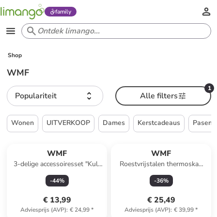
family
Shop
WMF
1
Populariteit
Alle filters
Wonen
UITVERKOOP
Dames
Kerstcadeaus
Pasen
WMF
WMF
3-delige accessoiresset "Kult
Roestvrijstalen thermoskan
X" transparant/zwart
‘'My2Go’' - (H)14,5 x Ø 9,5 cm
-
44
%
-
36
%
€ 13,99
€ 25,49
Adviesprijs (AVP)
:
€ 24,99
*
Adviesprijs (AVP)
:
€ 39,99
*