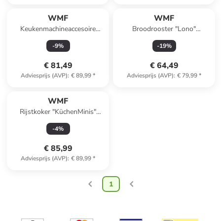
WMF
WMF
Keukenmachineaccesoire
Broodrooster "Lono"
"Profi Plus - Tagliatelle-
zilverkleurig/zwart
-
9
%
-
19
%
Schneider"
€ 81,49
€ 64,49
Adviesprijs (AVP)
:
€ 89,99
*
Adviesprijs (AVP)
:
€ 79,99
*
WMF
Rijstkoker "KüchenMinis"
zilverkleurig/zwart - 1 l
-
4
%
€ 85,99
Adviesprijs (AVP)
:
€ 89,99
*
1