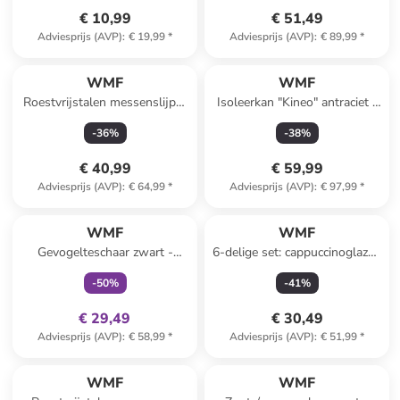
€ 10,99
€ 51,49
Adviesprijs (AVP)
:
€ 19,99
*
Adviesprijs (AVP)
:
€ 89,99
*
WMF
WMF
Roestvrijstalen messenslijper
Isoleerkan "Kineo" antraciet -
- (B)22,5 x (H)9,5 x (D)6,5 cm
1 l
-
36
%
-
38
%
€ 40,99
€ 59,99
Adviesprijs (AVP)
:
€ 64,99
*
Adviesprijs (AVP)
:
€ 97,99
*
family
exclusief
WMF
WMF
Gevogelteschaar zwart -
6-delige set: cappuccinoglazen
(L)24,5 cm
"Kult" transparant - 250 ml
-
50
%
-
41
%
€ 29,49
€ 30,49
Adviesprijs (AVP)
:
€ 58,99
*
Adviesprijs (AVP)
:
€ 51,99
*
family
exclusief
family
exclusief
WMF
WMF