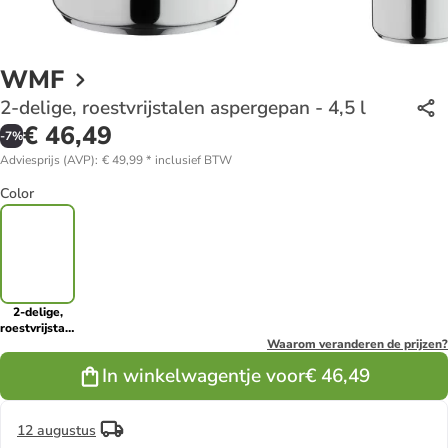
WMF
2-delige, roestvrijstalen aspergepan - 4,5 l
€ 46,49
-
7
%
Adviesprijs (AVP)
:
€ 49,99
*
inclusief BTW
Color
2-delige,
roestvrijstalen
aspergepan -
Waarom veranderen de prijzen?
4,5 l
In winkelwagentje voor
€ 46,49
12 augustus