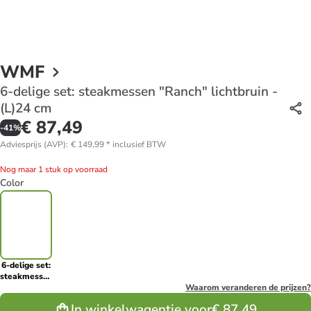
WMF
6-delige set: steakmessen "Ranch" lichtbruin -
(L)24 cm
€ 87,49
-
41
%
Adviesprijs (AVP)
:
€ 149,99
*
inclusief BTW
Nog maar 1 stuk op voorraad
Color
6-delige set:
steakmessen
"Ranch"
Waarom veranderen de prijzen?
lichtbruin -
In winkelwagentje voor
€ 87,49
(L)24 cm