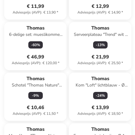
€ 11,99
€ 12,99
Adviesprijs (AVP)
:
€ 13,90
*
Adviesprijs (AVP)
:
€ 14,90
*
Thomas
Thomas
6-delige set: mueslikommen
Serveerplateau "Trend" wit -
"Trend" wit - (H)6,8 x Ø 16 cm
(L)23 x (B)23 cm
-
60
%
-
13
%
€ 46,99
€ 21,99
Adviesprijs (AVP)
:
€ 120,00
*
Adviesprijs (AVP)
:
€ 25,50
*
Thomas
Thomas
Schotel "Thomas Nature"
Kom "Loft" lichtblauw - Ø
crème - Ø 16 cm
16,2 cm
-
9
%
-
24
%
€ 10,46
€ 13,99
Adviesprijs (AVP)
:
€ 11,50
*
Adviesprijs (AVP)
:
€ 18,50
*
Thomas
Thomas