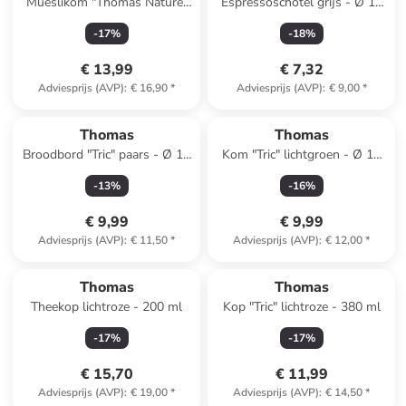
Mueslikom "Thomas Nature"
Espressoschotel grijs - Ø 12
blauw - Ø 15 cm
cm
-
17
%
-
18
%
€ 13,99
€ 7,32
Adviesprijs (AVP)
:
€ 16,90
*
Adviesprijs (AVP)
:
€ 9,00
*
Thomas
Thomas
Broodbord "Tric" paars - Ø 18
Kom "Tric" lichtgroen - Ø 12
cm
cm
-
13
%
-
16
%
€ 9,99
€ 9,99
Adviesprijs (AVP)
:
€ 11,50
*
Adviesprijs (AVP)
:
€ 12,00
*
Thomas
Thomas
Theekop lichtroze - 200 ml
Kop "Tric" lichtroze - 380 ml
-
17
%
-
17
%
€ 15,70
€ 11,99
Adviesprijs (AVP)
:
€ 19,00
*
Adviesprijs (AVP)
:
€ 14,50
*