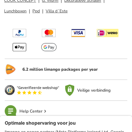
COOK CONCEPT
G. Wurm
Decoratieve Schalen
Lunchboxen
Ppd
Villa d´Este
6.2 million limango packages per year
Veilige verbinding
Help Center