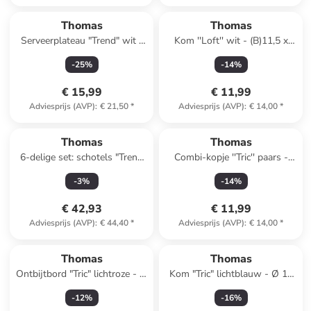
Thomas
Thomas
Serveerplateau "Trend" wit -
Kom ''Loft'' wit - (B)11,5 x
(L)18,5 x (B)13,5 cm
(H)3,6 x (D)11,5 cm
-
25
%
-
14
%
€ 15,99
€ 11,99
Adviesprijs (AVP)
:
€ 21,50
*
Adviesprijs (AVP)
:
€ 14,00
*
Thomas
Thomas
6-delige set: schotels "Trend
Combi-kopje ''Tric'' paars -
Colour" grijs - (H)2,3 x Ø 14
280 ml
-
3
%
-
14
%
cm
€ 42,93
€ 11,99
Adviesprijs (AVP)
:
€ 44,40
*
Adviesprijs (AVP)
:
€ 14,00
*
Thomas
Thomas
Ontbijtbord "Tric" lichtroze - Ø
Kom "Tric" lichtblauw - Ø 12
22 cm
cm
-
12
%
-
16
%