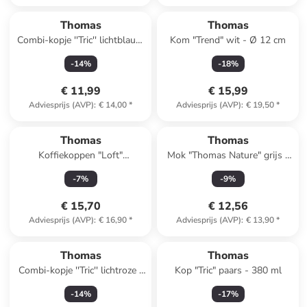
Thomas
Thomas
Combi-kopje ''Tric'' lichtblauw
Kom "Trend" wit - Ø 12 cm
- 280 ml
-
14
%
-
18
%
€ 11,99
€ 15,99
Adviesprijs (AVP)
:
€ 14,00
*
Adviesprijs (AVP)
:
€ 19,50
*
Thomas
Thomas
Koffiekoppen "Loft"
Mok "Thomas Nature" grijs -
lichtblauw - (H)12,4 x Ø 7,5
(H)12 x Ø 8,2 cm
-
7
%
-
9
%
cm
€ 15,70
€ 12,56
Adviesprijs (AVP)
:
€ 16,90
*
Adviesprijs (AVP)
:
€ 13,90
*
Thomas
Thomas
Combi-kopje ''Tric'' lichtroze -
Kop "Tric" paars - 380 ml
280 ml
-
14
%
-
17
%