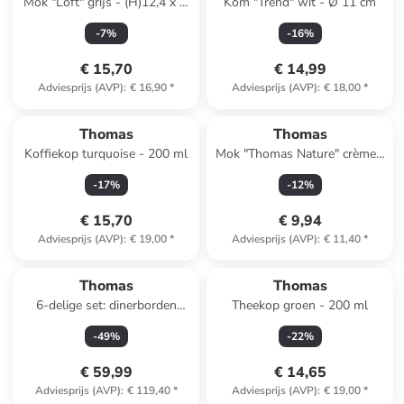
Mok "Loft" grijs - (H)12,4 x Ø
Kom "Trend" wit - Ø 11 cm
7,5 cm
-
7
%
-
16
%
€ 15,70
€ 14,99
Adviesprijs (AVP)
:
€ 16,90
*
Adviesprijs (AVP)
:
€ 18,00
*
Thomas
Thomas
Koffiekop turquoise - 200 ml
Mok "Thomas Nature" crème -
(H)9,6 x Ø 8,2 cm
-
17
%
-
12
%
€ 15,70
€ 9,94
Adviesprijs (AVP)
:
€ 19,00
*
Adviesprijs (AVP)
:
€ 11,40
*
Thomas
Thomas
6-delige set: dinerborden
Theekop groen - 200 ml
"Thomas Nature" blauw -
-
49
%
-
22
%
(H)3,5 x Ø 26,7 cm
€ 59,99
€ 14,65
Adviesprijs (AVP)
:
€ 119,40
*
Adviesprijs (AVP)
:
€ 19,00
*