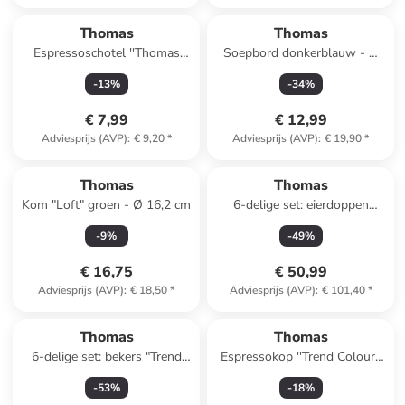
Thomas
Thomas
Espressoschotel ''Thomas
Soepbord donkerblauw - Ø
Cliff'' beige/wit - Ø 13 cm
22 cm
-
13
%
-
34
%
€ 7,99
€ 12,99
Adviesprijs (AVP)
:
€ 9,20
*
Adviesprijs (AVP)
:
€ 19,90
*
Thomas
Thomas
Kom "Loft" groen - Ø 16,2 cm
6-delige set: eierdoppen
"Trend Colour" blauw - (H)2,5
-
9
%
-
49
%
x Ø 14 cm
€ 16,75
€ 50,99
Adviesprijs (AVP)
:
€ 18,50
*
Adviesprijs (AVP)
:
€ 101,40
*
Thomas
Thomas
6-delige set: bekers "Trend
Espressokop ''Trend Colour''
Colour" blauw - 360 ml
turquoise - 100 ml
-
53
%
-
18
%