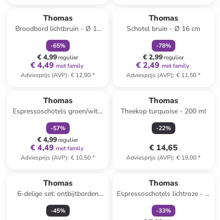
family
korting
family
korting
Thomas
Thomas
Broodbord lichtbruin - Ø 16
Schotel bruin - Ø 16 cm
cm
-
65
%
-
78
%
€ 4,99
€ 2,99
regulier
regulier
€ 4,49
€ 2,49
met family
met family
Adviesprijs (AVP)
:
€ 12,90
*
Adviesprijs (AVP)
:
€ 11,50
*
family
korting
Thomas
Thomas
Espressoschotels groen/wit -
Theekop turquoise - 200 ml
Ø 12 cm
-
57
%
-
22
%
€ 4,99
regulier
€ 4,49
€ 14,65
met family
Adviesprijs (AVP)
:
€ 10,50
*
Adviesprijs (AVP)
:
€ 19,00
*
family
korting
Thomas
Thomas
6-delige set: ontbijtborden
Espressoschotels lichtroze - Ø
''Loft'' wit - Ø 18 cm
12 cm
-
45
%
-
33
%