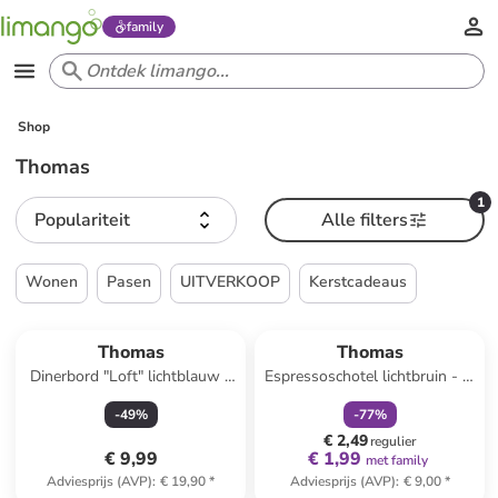
family
Shop
Thomas
1
Populariteit
Alle filters
Wonen
Pasen
UITVERKOOP
Kerstcadeaus
family
korting
Thomas
Thomas
Dinerbord "Loft" lichtblauw -
Espressoschotel lichtbruin - Ø
Ø 28 cm
12 cm
-
49
%
-
77
%
€ 2,49
regulier
€ 9,99
€ 1,99
met family
Adviesprijs (AVP)
:
€ 19,90
*
Adviesprijs (AVP)
:
€ 9,00
*