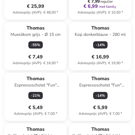
€ 7,99
regulier
€ 25,99
€ 6,99
met family
Adviesprijs (AVP)
:
€ 48,00
*
Adviesprijs (AVP)
:
€ 10,50
*
Thomas
Thomas
Mueslikom grijs - Ø 15 cm
Kop donkerblauw - 280 ml
-
55
%
-
14
%
€ 7,49
€ 16,99
Adviesprijs (AVP)
:
€ 16,90
*
Adviesprijs (AVP)
:
€ 19,90
*
Thomas
Thomas
Espressoschotel "Fun"
Espressoschotel "Fun"
lichtgrijs/groen - Ø 11,6 cm
groen/wit - Ø 11,6 cm
-
21
%
-
14
%
€ 5,49
€ 5,99
Adviesprijs (AVP)
:
€ 7,00
*
Adviesprijs (AVP)
:
€ 7,00
*
Thomas
Thomas