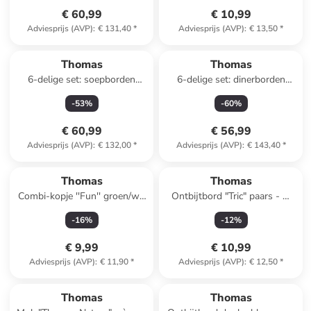
€ 60,99
€ 10,99
Adviesprijs (AVP)
:
€ 131,40
*
Adviesprijs (AVP)
:
€ 13,50
*
Thomas
Thomas
6-delige set: soepborden
6-delige set: dinerborden
"Trend Colour" blauw - (H)4,3
"Trend Colour" grijs - (H)2,9 x
-
53
%
-
60
%
x Ø 24 cm
Ø 25,5 cm
€ 60,99
€ 56,99
Adviesprijs (AVP)
:
€ 132,00
*
Adviesprijs (AVP)
:
€ 143,40
*
Thomas
Thomas
Combi-kopje ''Fun'' groen/wit
Ontbijtbord "Tric" paars - Ø
- 280 ml
22 cm
-
16
%
-
12
%
€ 9,99
€ 10,99
Adviesprijs (AVP)
:
€ 11,90
*
Adviesprijs (AVP)
:
€ 12,50
*
Thomas
Thomas