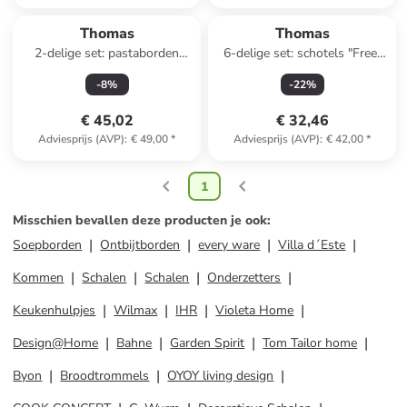
Thomas
Thomas
2-delige set: pastaborden
6-delige set: schotels "Free"
"Trend" wit - (H)5,9 x Ø 30 cm
wit - (H)2,1 x Ø 16 cm
-
8
%
-
22
%
€ 45,02
€ 32,46
Adviesprijs (AVP)
:
€ 49,00
*
Adviesprijs (AVP)
:
€ 42,00
*
1
Misschien bevallen deze producten je ook
:
Soepborden
Ontbijtborden
every ware
Villa d´Este
Kommen
Schalen
Schalen
Onderzetters
Keukenhulpjes
Wilmax
IHR
Violeta Home
Design@Home
Bahne
Garden Spirit
Tom Tailor home
Byon
Broodtrommels
OYOY living design