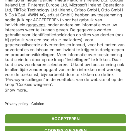
limango
Veilig winkelen
Klantenservice
Shop
Acties
limango.de
limango.pl