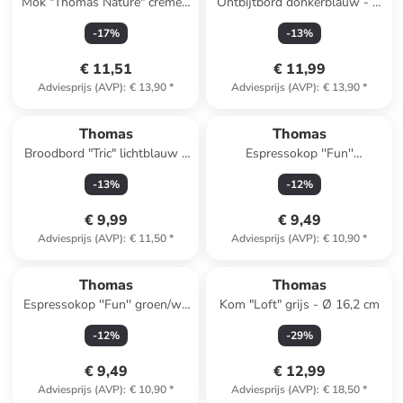
Mok "Thomas Nature" crème -
Ontbijtbord donkerblauw - Ø
(H)13,6 x Ø 8,3 cm
20 cm
-
17
%
-
13
%
€ 11,51
€ 11,99
Adviesprijs (AVP)
:
€ 13,90
*
Adviesprijs (AVP)
:
€ 13,90
*
Thomas
Thomas
Broodbord "Tric" lichtblauw -
Espressokop ''Fun''
Ø 18 cm
lichtgrijs/groen - 120 ml
-
13
%
-
12
%
€ 9,99
€ 9,49
Adviesprijs (AVP)
:
€ 11,50
*
Adviesprijs (AVP)
:
€ 10,90
*
Thomas
Thomas
Espressokop ''Fun'' groen/wit
Kom "Loft" grijs - Ø 16,2 cm
- 120 ml
-
12
%
-
29
%
€ 9,49
€ 12,99
Adviesprijs (AVP)
:
€ 10,90
*
Adviesprijs (AVP)
:
€ 18,50
*