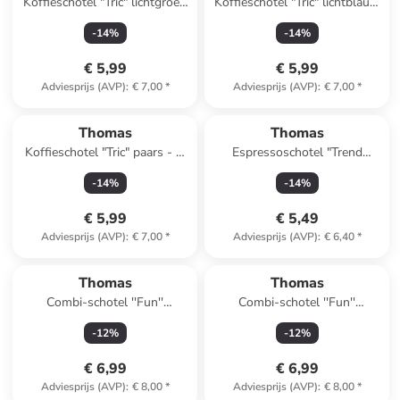
Koffieschotel "Tric" lichtgroen
Koffieschotel "Tric" lichtblauw
- Ø 15 cm
- Ø 15 cm
-
14
%
-
14
%
€ 5,99
€ 5,99
Adviesprijs (AVP)
:
€ 7,00
*
Adviesprijs (AVP)
:
€ 7,00
*
Thomas
Thomas
Koffieschotel "Tric" paars - Ø
Espressoschotel "Trend
15 cm
Colour" turquoise - Ø 11,3 cm
-
14
%
-
14
%
€ 5,99
€ 5,49
Adviesprijs (AVP)
:
€ 7,00
*
Adviesprijs (AVP)
:
€ 6,40
*
Thomas
Thomas
Combi-schotel ''Fun''
Combi-schotel ''Fun''
lichtgrijs/groen - Ø 14,8 cm
groen/wit - Ø 14,8 cm
-
12
%
-
12
%
€ 6,99
€ 6,99
Adviesprijs (AVP)
:
€ 8,00
*
Adviesprijs (AVP)
:
€ 8,00
*