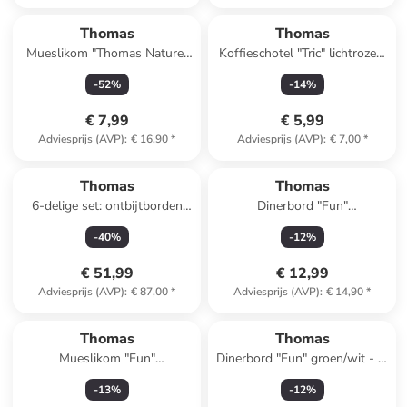
Thomas
Thomas
Mueslikom "Thomas Nature"
Koffieschotel "Tric" lichtroze -
groen - Ø 15 cm
Ø 15 cm
-
52
%
-
14
%
€ 7,99
€ 5,99
Adviesprijs (AVP)
:
€ 16,90
*
Adviesprijs (AVP)
:
€ 7,00
*
Thomas
Thomas
6-delige set: ontbijtborden
Dinerbord "Fun"
"Trend" wit - (H)2,3 x Ø 22 cm
lichtgrijs/groen - Ø 27 cm
-
40
%
-
12
%
€ 51,99
€ 12,99
Adviesprijs (AVP)
:
€ 87,00
*
Adviesprijs (AVP)
:
€ 14,90
*
Thomas
Thomas
Mueslikom "Fun"
Dinerbord "Fun" groen/wit - Ø
lichtgrijs/groen - Ø 15 cm
27 cm
-
13
%
-
12
%