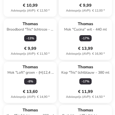
€ 10,99
€ 9,99
Adviesprijs (AVP)
:
€ 12,50
*
Adviesprijs (AVP)
:
€ 12,00
*
Thomas
Thomas
Broodbord "Tric" lichtroze - Ø
Mok ''Cucina'' wit - 440 ml
18 cm
-
13
%
-
17
%
€ 9,99
€ 13,99
Adviesprijs (AVP)
:
€ 11,50
*
Adviesprijs (AVP)
:
€ 16,90
*
Thomas
Thomas
Mok "Loft" groen - (H)12,4 x
Kop "Tric" lichtblauw - 380 ml
Ø 7,5 cm
-
8
%
-
17
%
€ 13,60
€ 11,99
Adviesprijs (AVP)
:
€ 14,90
*
Adviesprijs (AVP)
:
€ 14,50
*
Thomas
Thomas