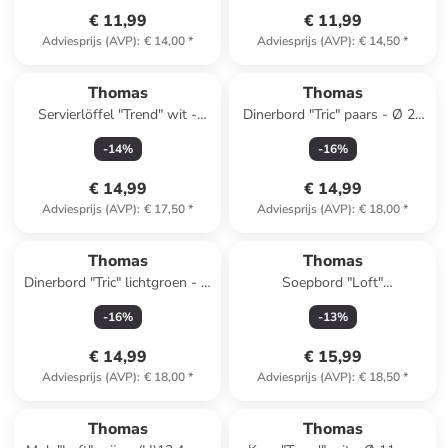
€ 11,99
€ 11,99
Adviesprijs (AVP)
:
€ 14,00
*
Adviesprijs (AVP)
:
€ 14,50
*
Thomas
Thomas
Servierlöffel "Trend" wit -
Dinerbord "Tric" paars - Ø 27
(L)13 cm
cm
-
14
%
-
16
%
€ 14,99
€ 14,99
Adviesprijs (AVP)
:
€ 17,50
*
Adviesprijs (AVP)
:
€ 18,00
*
Thomas
Thomas
Dinerbord "Tric" lichtgroen - Ø
Soepbord "Loft"
27 cm
donkerblauw/turquoise - Ø 24
-
16
%
-
13
%
cm
€ 14,99
€ 15,99
Adviesprijs (AVP)
:
€ 18,00
*
Adviesprijs (AVP)
:
€ 18,50
*
Thomas
Thomas