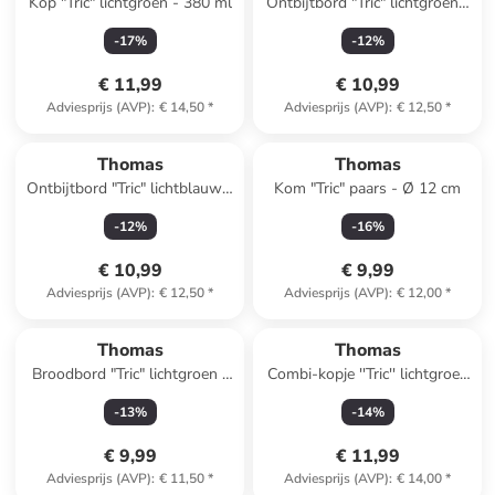
Kop "Tric" lichtgroen - 380 ml
Ontbijtbord "Tric" lichtgroen -
Ø 22 cm
-
17
%
-
12
%
€ 11,99
€ 10,99
Adviesprijs (AVP)
:
€ 14,50
*
Adviesprijs (AVP)
:
€ 12,50
*
Thomas
Thomas
Ontbijtbord "Tric" lichtblauw -
Kom "Tric" paars - Ø 12 cm
Ø 22 cm
-
12
%
-
16
%
€ 10,99
€ 9,99
Adviesprijs (AVP)
:
€ 12,50
*
Adviesprijs (AVP)
:
€ 12,00
*
Thomas
Thomas
Broodbord "Tric" lichtgroen -
Combi-kopje ''Tric'' lichtgroen
Ø 18 cm
- 280 ml
-
13
%
-
14
%
€ 9,99
€ 11,99
Adviesprijs (AVP)
:
€ 11,50
*
Adviesprijs (AVP)
:
€ 14,00
*