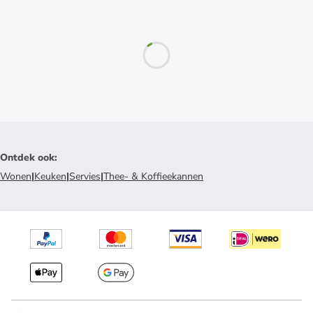
Ontdek ook
:
Wonen
|
Keuken
|
Servies
|
Thee- & Koffieekannen