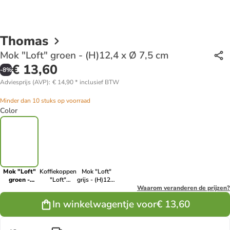
Thomas
Mok "Loft" groen - (H)12,4 x Ø 7,5 cm
€ 13,60
-
8
%
Adviesprijs (AVP)
:
€ 14,90
*
inclusief BTW
Minder dan 10 stuks op voorraad
Color
Mok "Loft"
Koffiekoppen
Mok "Loft"
groen -
"Loft"
grijs - (H)12,4
(H)12,4 x Ø
lichtblauw -
x Ø 7,5 cm
Waarom veranderen de prijzen?
7,5 cm
(H)12,4 x Ø
In winkelwagentje voor
€ 13,60
7,5 cm