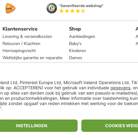
Klantenservice
Shop
A
Levering & verzendkosten
Aanbiedingen
A
Retouren / Klachten
Baby's
Herroepingsrecht
Kinderen
Wettelijke garantie en reparatie
Dames
Heren
Wonen
Merken
* Op basis van de adviesprijs van de fabrikant
** Alle prijsopgaven zijn inclusief belasting en exclusief verzendkosten
ᵃ Bij een minimale bestelwaarde van €15.
ᶜ Alle informatie & voorwaarden op
www.limango.nl/invite