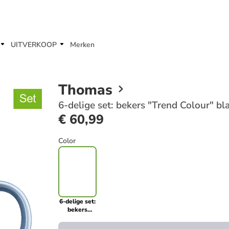
UITVERKOOP
Merken
Thomas
6-delige set: bekers "Trend Colour" b
€ 60,99
Color
6-delige set:
bekers
"Trend
Colour"