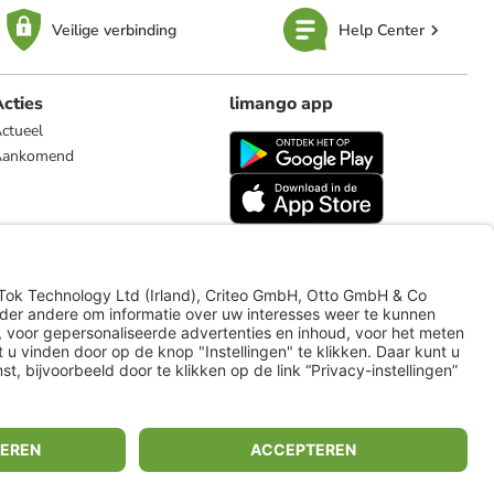
Veilige verbinding
Help Center
cties
limango app
ctueel
Aankomend
limango.de
limango.pl