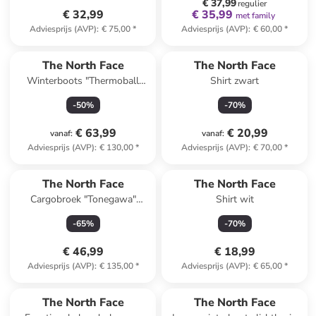
€ 37,99
regulier
€ 32,99
€ 35,99
met family
Adviesprijs (AVP)
:
€ 75,00
*
Adviesprijs (AVP)
:
€ 60,00
*
The North Face
The North Face
Winterboots "Thermoball
Shirt zwart
Progressive Zip II"
-
50
%
-
70
%
grijs/lichtroze
€ 63,99
€ 20,99
vanaf
:
vanaf
:
Adviesprijs (AVP)
:
€ 130,00
*
Adviesprijs (AVP)
:
€ 70,00
*
The North Face
The North Face
Cargobroek "Tonegawa"
Shirt wit
lichtbruin
-
65
%
-
70
%
€ 46,99
€ 18,99
Adviesprijs (AVP)
:
€ 135,00
*
Adviesprijs (AVP)
:
€ 65,00
*
The North Face
The North Face