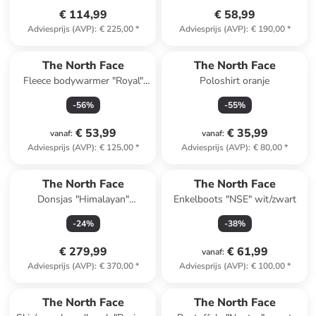
€ 114,99
€ 58,99
Adviesprijs (AVP)
:
€ 225,00
*
Adviesprijs (AVP)
:
€ 190,00
*
The North Face
The North Face
Fleece bodywarmer "Royal"
Poloshirt oranje
bruin/lichtbruin
-
56
%
-
55
%
€ 53,99
€ 35,99
vanaf
:
vanaf
:
Adviesprijs (AVP)
:
€ 125,00
*
Adviesprijs (AVP)
:
€ 80,00
*
The North Face
The North Face
Donsjas "Himalayan"
Enkelboots "NSE" wit/zwart
wit/grijs/zwart
-
24
%
-
38
%
€ 279,99
€ 61,99
vanaf
:
Adviesprijs (AVP)
:
€ 370,00
*
Adviesprijs (AVP)
:
€ 100,00
*
family
korting
The North Face
The North Face