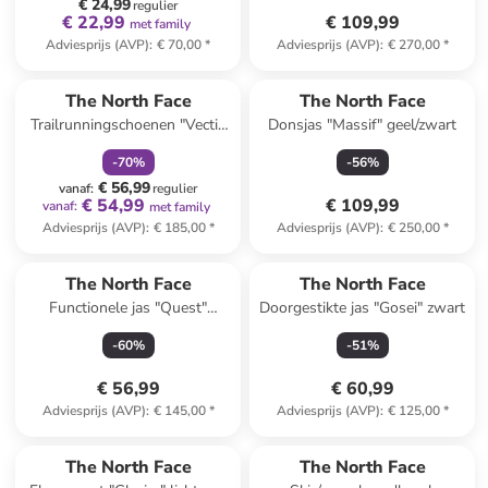
€ 24,99
regulier
€ 22,99
€ 109,99
met family
Adviesprijs (AVP)
:
€ 70,00
*
Adviesprijs (AVP)
:
€ 270,00
*
family
korting
The North Face
The North Face
Trailrunningschoenen "Vectiv
Donsjas "Massif" geel/zwart
Infinite Futurelight"
-
70
%
-
56
%
groen/lichtroze
€ 56,99
vanaf
:
regulier
€ 54,99
€ 109,99
vanaf
:
met family
Adviesprijs (AVP)
:
€ 185,00
*
Adviesprijs (AVP)
:
€ 250,00
*
The North Face
The North Face
Functionele jas "Quest"
Doorgestikte jas "Gosei" zwart
lichtblauw/blauw
-
60
%
-
51
%
€ 56,99
€ 60,99
Adviesprijs (AVP)
:
€ 145,00
*
Adviesprijs (AVP)
:
€ 125,00
*
family
exclusief
The North Face
The North Face