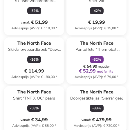
Ski-/snowboardbroek
Shirt wit
"Freedom" paars
-
52
%
-
42
%
€ 51,99
€ 19,99
vanaf
:
Adviesprijs (AVP)
:
€ 110,00
*
Adviesprijs (AVP)
:
€ 35,00
*
family
korting
The North Face
The North Face
Ski-/snowboardbroek "Dawn
Pantoffels "Thermoball
Turn" zwart/grijs
Traction" zwart
-
36
%
-
32
%
€ 54,99
regulier
€ 114,99
€ 52,99
met family
Adviesprijs (AVP)
:
€ 180,00
*
Adviesprijs (AVP)
:
€ 79,00
*
The North Face
The North Face
Shirt "TNF X OC" paars
Doorgestikte jas "Sierra" geel
-
58
%
-
33
%
€ 34,99
€ 479,99
vanaf
:
vanaf
:
Adviesprijs (AVP)
:
€ 85,00
*
Adviesprijs (AVP)
:
€ 720,00
*