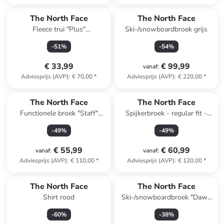
The North Face
The North Face
Fleece trui "Plus"
Ski-/snowboardbroek grijs
grijs/lichtroze
-
51
%
-
54
%
€ 33,99
€ 99,99
vanaf
:
Adviesprijs (AVP)
:
€ 70,00
*
Adviesprijs (AVP)
:
€ 220,00
*
The North Face
The North Face
Functionele broek "Staff"
Spijkerbroek - regular fit -
zwart
blauw
-
49
%
-
49
%
€ 55,99
€ 60,99
vanaf
:
vanaf
:
Adviesprijs (AVP)
:
€ 110,00
*
Adviesprijs (AVP)
:
€ 120,00
*
The North Face
The North Face
Shirt rood
Ski-/snowboardbroek "Dawn
Turn" grijs/paars
-
60
%
-
38
%