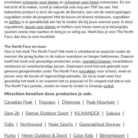
onmisbare 
schoenen voor dames
 en 
schoenen voor heren
 ontworpen. En om 
het echt af te maken, schaf je natuurlijk ook nog een TNF tas aan. Het 
bekendste product is toch de rugzak: de Borealis, een van de meest gedragen 
rugzakken onder de jongeren! Met de keuze uit diverse reistassen, rugzakken 
en 
koffers
 is er gemakkelijk een tas te vinden die bij jouw wensen past. In deze 
rugzakkenk, 
tassen voor dames
 en koffers voor heren neem je je belangrijke 
spullen overal mee naartoe en berg je ze veilig op. Want kies je voor The North 
Face, dan kies je voor kwaliteit.
The North Face en meer
Hoe is het merk The North Face? Het merk is uitstekend en populair onder de 
mensen die graag buiten in de natuur wandelen en bergen beklimmen. Daarom 
heeft het merk ook geweldige producten zoals, 
wandelschoenen
, kwalitatieve 
reistassen en weerbestendige jassen. Daarnaast word het ook gebruikt voor 
gewone gelegenheden zoals The North Face 
rugzakken
 voor school, werk en 
jassen voor de koude of regenachtige periodes. Zo zie je maar weer hoe 
geweldig het merk is en waarom het zo populair is! En vergeet niet dat er ook 
The North Face jackets, vesten en meer te vinden is limango 
outlet
.
Misschien bevallen deze producten je ook
:
Canadian Peak
Trespass
Chiemsee
Peak Mountain
Dare 2b
Dames Outdoor Sport
KILMANOCK
Salewa
Odlo
Northwood
Maier Sports
Geographical Norway
Puma
Heren Outdoor & Sport
Color Kids
Binnenjassen