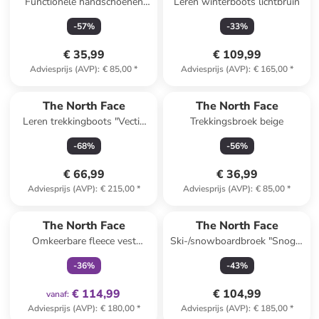
Functionele handschoenen
Leren winterboots lichtbruin
"Etip Hardface" zwart
-
57
%
-
33
%
€ 35,99
€ 109,99
Adviesprijs (AVP)
:
€ 85,00
*
Adviesprijs (AVP)
:
€ 165,00
*
The North Face
The North Face
Leren trekkingboots "Vectiv
Trekkingsbroek beige
Exploris" grijs
-
68
%
-
56
%
€ 66,99
€ 36,99
Adviesprijs (AVP)
:
€ 215,00
*
Adviesprijs (AVP)
:
€ 85,00
*
family
exclusief
The North Face
The North Face
Omkeerbare fleece vest
Ski-/snowboardbroek "Snoga"
"Yumiori" lichtbruin/beige
lichtblauw
-
36
%
-
43
%
€ 114,99
€ 104,99
vanaf
:
Adviesprijs (AVP)
:
€ 180,00
*
Adviesprijs (AVP)
:
€ 185,00
*