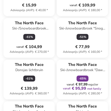
€ 15,99
€ 109,99
vanaf
:
Adviesprijs (AVP)
:
€ 40,00
*
Adviesprijs (AVP)
:
€ 180,00
*
The North Face
The North Face
Ski-/Snowboardbroek
Ski-/snowboardbroek "Snoga"
"Lenado" zwart
zwart
-
61
%
-
51
%
€ 104,99
€ 77,99
vanaf
:
Adviesprijs (AVP)
:
€ 270,00
*
Adviesprijs (AVP)
:
€ 160,00
*
family
korting
The North Face
The North Face
Donsjas lichtbruin
Ski-/snowboardbroek "Dawn
Turn" blauw/zwart
-
61
%
-
65
%
€ 97,99
vanaf
:
regulier
€ 139,99
€ 95,99
vanaf
:
met family
Adviesprijs (AVP)
:
€ 360,00
*
Adviesprijs (AVP)
:
€ 280,00
*
The North Face
The North Face