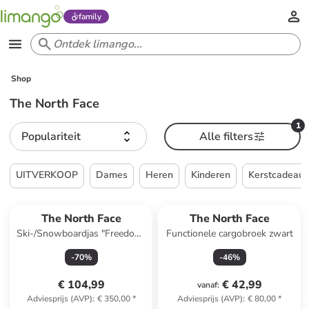
family
Shop
The North Face
1
Populariteit
Alle filters
UITVERKOOP
Dames
Heren
Kinderen
Kerstcadeau
The North Face
The North Face
Ski-/Snowboardjas "Freedom"
Functionele cargobroek zwart
blauw/beige
-
70
%
-
46
%
€ 104,99
€ 42,99
vanaf
:
Adviesprijs (AVP)
:
€ 350,00
*
Adviesprijs (AVP)
:
€ 80,00
*