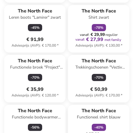
family
korting
The North Face
The North Face
Leren boots "Lamirer" zwart
Shirt zwart
-
45
%
-
78
%
€ 29,99
vanaf
:
regulier
€ 91,99
€ 27,99
vanaf
:
met family
Adviesprijs (AVP)
:
€ 170,00
*
Adviesprijs (AVP)
:
€ 130,00
*
The North Face
The North Face
Functionele broek "Project"
Trekkingschoenen "Vectiv
kaki
Exploris 2" donkerblauw
-
70
%
-
70
%
€ 35,99
€ 50,99
Adviesprijs (AVP)
:
€ 120,00
*
Adviesprijs (AVP)
:
€ 170,00
*
family
korting
The North Face
The North Face
Functionele bodywarmer
Functioneel shirt blauw
"Combal" zwart
-
56
%
-
40
%