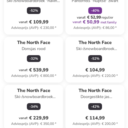
Ski-/snowboardbroek "Ravina"
Pantoffels "Nuptse" zwart
zwart
-
52
%
-
40
%
€ 52,99
vanaf
:
regulier
€ 109,99
€ 50,99
vanaf
:
vanaf
:
met family
Adviesprijs (AVP)
:
€ 230,00
*
Adviesprijs (AVP)
:
€ 86,00
*
The North Face
The North Face
Donsjas rood
Ski-/snowboardbroek
"Aboutaday" zwart
-
32
%
-
52
%
€ 539,99
€ 104,99
vanaf
:
Adviesprijs (AVP)
:
€ 800,00
*
Adviesprijs (AVP)
:
€ 220,00
*
The North Face
The North Face
Ski-/snowboardbroek
Doorgestikte jas
"Inclination" zwart
bordeaux/zwart
-
34
%
-
42
%
€ 229,99
€ 114,99
vanaf
:
Adviesprijs (AVP)
:
€ 350,00
*
Adviesprijs (AVP)
:
€ 200,00
*