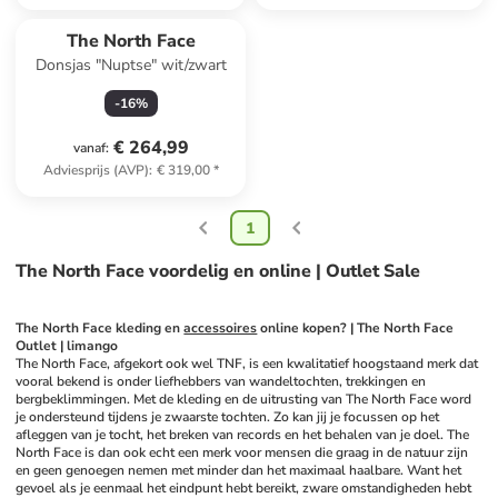
The North Face
Donsjas "Nuptse" wit/zwart
-
16
%
€ 264,99
vanaf
:
Adviesprijs (AVP)
:
€ 319,00
*
1
The North Face voordelig en online | Outlet Sale
The North Face kleding en 
accessoires
 online kopen? | The North Face 
Outlet | limango 
The North Face, afgekort ook wel TNF, is een kwalitatief hoogstaand merk dat 
vooral bekend is onder liefhebbers van wandeltochten, trekkingen en 
bergbeklimmingen. Met de kleding en de uitrusting van The North Face word 
je ondersteund tijdens je zwaarste tochten. Zo kan jij je focussen op het 
afleggen van je tocht, het breken van records en het behalen van je doel. The 
North Face is dan ook echt een merk voor mensen die graag in de natuur zijn 
en geen genoegen nemen met minder dan het maximaal haalbare. Want het 
gevoel als je eenmaal het eindpunt hebt bereikt, zware omstandigheden hebt 