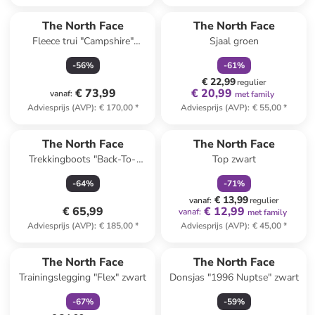
family
korting
The North Face
The North Face
Fleece trui "Campshire"
Sjaal groen
blauw/crème
-
56
%
-
61
%
€ 22,99
regulier
€ 73,99
€ 20,99
vanaf
:
met family
Adviesprijs (AVP)
:
€ 170,00
*
Adviesprijs (AVP)
:
€ 55,00
*
family
korting
The North Face
The North Face
Trekkingboots "Back-To-
Top zwart
Berkeley" beige/wit
-
64
%
-
71
%
€ 13,99
vanaf
:
regulier
€ 65,99
€ 12,99
vanaf
:
met family
Adviesprijs (AVP)
:
€ 185,00
*
Adviesprijs (AVP)
:
€ 45,00
*
family
korting
The North Face
The North Face
Trainingslegging "Flex" zwart
Donsjas "1996 Nuptse" zwart
-
67
%
-
59
%