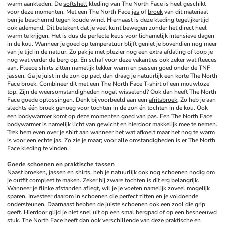
warm aankleden. De 
softshell
 kleding van The North Face is heel geschikt 
voor deze momenten. Met een The North Face 
jas
 of 
broek
 van dit materiaal 
ben je beschermd tegen koude wind. Hiernaast is deze kleding tegelijkertijd 
ook ademend. Dit betekent dat je veel kunt bewegen zonder het direct heel 
warm te krijgen. Het is dus de perfecte keus voor lichamelijk intensieve dagen 
in de kou. Wanneer je goed op temperatuur blijft geniet je bovendien nog meer 
van je tijd in de natuur. Zo pak je met plezier nog een extra afdaling of loop je 
nog wat verder de berg op. En schaf voor deze vakanties ook zeker wat fleeces 
aan. Fleece shirts zitten namelijk lekker warm en passen goed onder de TNF 
jassen. Ga je juist in de zon op pad, dan draag je natuurlijk een korte The North 
Face broek. Combineer dit met een The North Face T-shirt of een mouwloze 
top. Zijn de weersomstandigheden nogal wisselend? Ook dan heeft The North 
Face goede oplossingen. Denk bijvoorbeeld aan een 
afritsbroek
. Zo heb je aan 
slechts één broek genoeg voor tochten in de zon én tochten in de kou. Ook 
een 
bodywarmer
 komt op deze momenten goed van pas. Een The North Face 
bodywarmer is namelijk licht van gewicht en hierdoor makkelijk mee te nemen. 
Trek hem even over je shirt aan wanneer het wat afkoelt maar het nog te warm 
is voor een echte jas. Zo zie je maar; voor alle omstandigheden is er The North 
Face kleding te vinden.
Goede schoenen en praktische tassen
Naast broeken, jassen en shirts, heb je natuurlijk ook nog schoenen nodig om 
je outfit compleet te maken. Zeker bij zware tochten is dit erg belangrijk. 
Wanneer je flinke afstanden aflegt, wil je je voeten namelijk zoveel mogelijk 
sparen. Investeer daarom in schoenen die perfect zitten en je voldoende 
ondersteunen. Daarnaast hebben de juiste schoenen ook een zool die grip 
geeft. Hierdoor glijd je niet snel uit op een smal bergpad of op een besneeuwd 
stuk. The North Face heeft dan ook verschillende van deze praktische en 