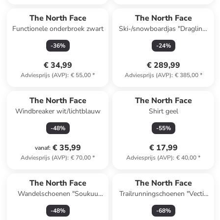
The North Face
The North Face
Functionele onderbroek zwart
Ski-/snowboardjas "Dragline"
geel/groen
-
36
%
-
24
%
€ 34,99
€ 289,99
Adviesprijs (AVP)
:
€ 55,00
*
Adviesprijs (AVP)
:
€ 385,00
*
The North Face
The North Face
Windbreaker wit/lichtblauw
Shirt geel
-
48
%
-
55
%
€ 35,99
€ 17,99
vanaf
:
Adviesprijs (AVP)
:
€ 70,00
*
Adviesprijs (AVP)
:
€ 40,00
*
The North Face
The North Face
Wandelschoenen "Soukuu
Trailrunningschoenen "Vectiv
Vectiv" zwart
Infinite" groen
-
48
%
-
68
%