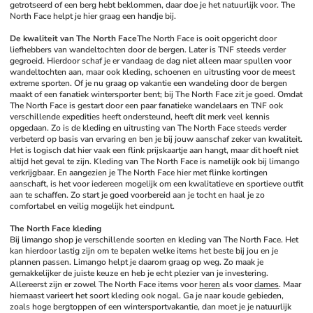
getrotseerd of een berg hebt beklommen, daar doe je het natuurlijk voor. The 
North Face helpt je hier graag een handje bij. 
De kwaliteit van The North Face
The North Face is ooit opgericht door 
liefhebbers van wandeltochten door de bergen. Later is TNF steeds verder 
gegroeid. Hierdoor schaf je er vandaag de dag niet alleen maar spullen voor 
wandeltochten aan, maar ook kleding, schoenen en uitrusting voor de meest 
extreme sporten. Of je nu graag op vakantie een wandeling door de bergen 
maakt of een fanatiek wintersporter bent; bij The North Face zit je goed. Omdat 
The North Face is gestart door een paar fanatieke wandelaars en TNF ook 
verschillende expedities heeft ondersteund, heeft dit merk veel kennis 
opgedaan. Zo is de kleding en uitrusting van The North Face steeds verder 
verbeterd op basis van ervaring en ben je bij jouw aanschaf zeker van kwaliteit. 
Het is logisch dat hier vaak een flink prijskaartje aan hangt, maar dit hoeft niet 
altijd het geval te zijn. Kleding van The North Face is namelijk ook bij limango 
verkrijgbaar. En aangezien je The North Face hier met flinke kortingen 
aanschaft, is het voor iedereen mogelijk om een kwalitatieve en sportieve outfit 
aan te schaffen. Zo start je goed voorbereid aan je tocht en haal je zo 
comfortabel en veilig mogelijk het eindpunt.
The North Face kleding
Bij limango shop je verschillende soorten en kleding van The North Face. Het 
kan hierdoor lastig zijn om te bepalen welke items het beste bij jou en je 
plannen passen. Limango helpt je daarom graag op weg. Zo maak je 
gemakkelijker de juiste keuze en heb je echt plezier van je investering. 
Allereerst zijn er zowel The North Face items voor 
heren
 als voor 
dames
. Maar 
hiernaast varieert het soort kleding ook nogal. Ga je naar koude gebieden, 
zoals hoge bergtoppen of een wintersportvakantie, dan moet je je natuurlijk 