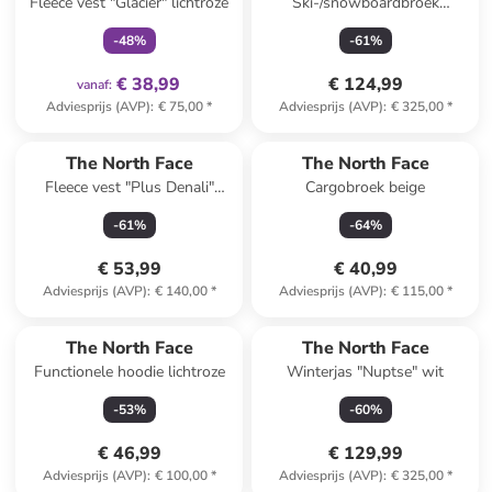
Fleece vest "Glacier" lichtroze
Ski-/snowboardbroek
"Dragline" turquoise
-
48
%
-
61
%
€ 38,99
€ 124,99
vanaf
:
Adviesprijs (AVP)
:
€ 75,00
*
Adviesprijs (AVP)
:
€ 325,00
*
The North Face
The North Face
Fleece vest "Plus Denali"
Cargobroek beige
groen/zwart
-
61
%
-
64
%
€ 53,99
€ 40,99
Adviesprijs (AVP)
:
€ 140,00
*
Adviesprijs (AVP)
:
€ 115,00
*
The North Face
The North Face
Functionele hoodie lichtroze
Winterjas "Nuptse" wit
-
53
%
-
60
%
€ 46,99
€ 129,99
Adviesprijs (AVP)
:
€ 100,00
*
Adviesprijs (AVP)
:
€ 325,00
*