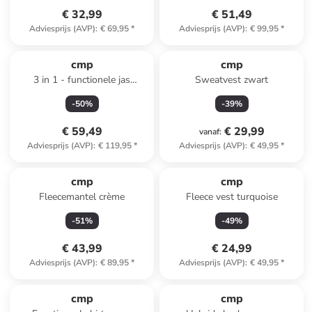
€ 32,99
€ 51,49
Adviesprijs (AVP)
:
€ 69,95
*
Adviesprijs (AVP)
:
€ 99,95
*
cmp
cmp
3 in 1 - functionele jas
Sweatvest zwart
rood/antraciet
-
50
%
-
39
%
€ 59,49
€ 29,99
vanaf
:
Adviesprijs (AVP)
:
€ 119,95
*
Adviesprijs (AVP)
:
€ 49,95
*
cmp
cmp
Fleecemantel crème
Fleece vest turquoise
-
51
%
-
49
%
€ 43,99
€ 24,99
Adviesprijs (AVP)
:
€ 89,95
*
Adviesprijs (AVP)
:
€ 49,95
*
cmp
cmp