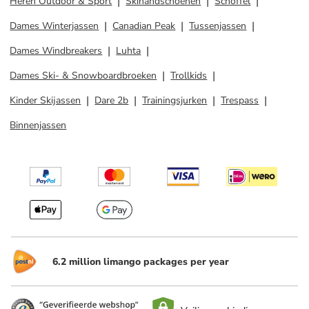
Heren Outdoor & Sport
Skihandschoenen
Schöffel
Dames Winterjassen
Canadian Peak
Tussenjassen
Dames Windbreakers
Luhta
Dames Ski- & Snowboardbroeken
Trollkids
Kinder Skijassen
Dare 2b
Trainingsjurken
Trespass
Binnenjassen
6.2 million limango packages per year