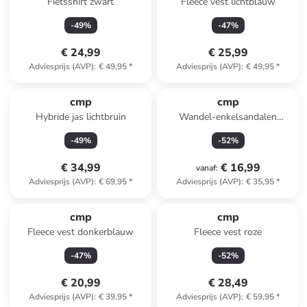
Fietsshirt zwart
Fleece vest lichtblauw
-
49
%
-
47
%
€ 24,99
€ 25,99
Adviesprijs (AVP)
:
€ 49,95
*
Adviesprijs (AVP)
:
€ 49,95
*
cmp
cmp
Hybride jas lichtbruin
Wandel-enkelsandalen
"Aquarii" donkerblauw
-
49
%
-
52
%
€ 34,99
€ 16,99
vanaf
:
Adviesprijs (AVP)
:
€ 69,95
*
Adviesprijs (AVP)
:
€ 35,95
*
cmp
cmp
Fleece vest donkerblauw
Fleece vest roze
-
47
%
-
52
%
€ 20,99
€ 28,49
Adviesprijs (AVP)
:
€ 39,95
*
Adviesprijs (AVP)
:
€ 59,95
*