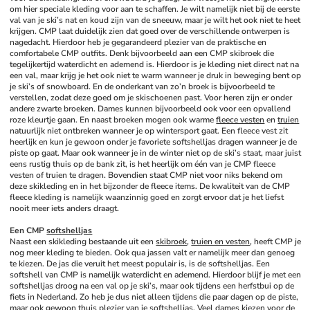
om hier speciale kleding voor aan te schaffen. Je wilt namelijk niet bij de eerste 
val van je ski’s nat en koud zijn van de sneeuw, maar je wilt het ook niet te heet 
krijgen. CMP laat duidelijk zien dat goed over de verschillende ontwerpen is 
nagedacht. Hierdoor heb je gegarandeerd plezier van de praktische en 
comfortabele CMP outfits. Denk bijvoorbeeld aan een CMP skibroek die 
tegelijkertijd waterdicht en ademend is. Hierdoor is je kleding niet direct nat na 
een val, maar krijg je het ook niet te warm wanneer je druk in beweging bent op 
je ski’s of snowboard. En de onderkant van zo’n broek is bijvoorbeeld te 
verstellen, zodat deze goed om je skischoenen past. Voor heren zijn er onder 
andere zwarte broeken. Dames kunnen bijvoorbeeld ook voor een opvallend 
roze kleurtje gaan. En naast broeken mogen ook warme 
fleece vesten
 en 
truien
natuurlijk niet ontbreken wanneer je op wintersport gaat. Een fleece vest zit 
heerlijk en kun je gewoon onder je favoriete softshelljas dragen wanneer je de 
piste op gaat. Maar ook wanneer je in de winter niet op de ski’s staat, maar juist 
eens rustig thuis op de bank zit, is het heerlijk om één van je CMP fleece 
vesten of truien te dragen. Bovendien staat CMP niet voor niks bekend om 
deze skikleding en in het bijzonder de fleece items. De kwaliteit van de CMP 
fleece kleding is namelijk waanzinnig goed en zorgt ervoor dat je het liefst 
nooit meer iets anders draagt.
Een CMP 
softshelljas
Naast een skikleding bestaande uit een 
skibroek
, 
truien en vesten
, heeft CMP je 
nog meer kleding te bieden. Ook qua jassen valt er namelijk meer dan genoeg 
te kiezen. De jas die veruit het meest populair is, is de softshelljas. Een 
softshell van CMP is namelijk waterdicht en ademend. Hierdoor blijf je met een 
softshelljas droog na een val op je ski’s, maar ook tijdens een herfstbui op de 
fiets in Nederland. Zo heb je dus niet alleen tijdens die paar dagen op de piste, 
maar ook gewoon thuis plezier van je softshelljas. Veel dames kiezen voor de 