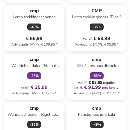
cmp
CMP
Leren trekkingschoenen
Leren trekkingboots "Rigel"
"Moon" grijs/zwart/blauw
bruin
-
48
%
-
35
%
€ 56,99
€ 63,99
vanaf
:
Adviesprijs (AVP)
:
€ 109,95
*
Adviesprijs (AVP)
:
€ 99,95
*
family
exclusief
family
korting
cmp
cmp
Wandelsandalen "Hamal"
Ski-/snowboardbroek
crème/kaki
lichtroze/zwart
-
27
%
-
53
%
€ 93,99
vanaf
:
regulier
€ 25,99
€ 91,99
vanaf
:
vanaf
:
met family
Adviesprijs (AVP)
:
€ 35,95
*
Adviesprijs (AVP)
:
€ 199,95
*
cmp
cmp
Wandelschoenen "Rigel Low"
Functionele jurk kaki
grijs/lichtroze
-
36
%
-
49
%