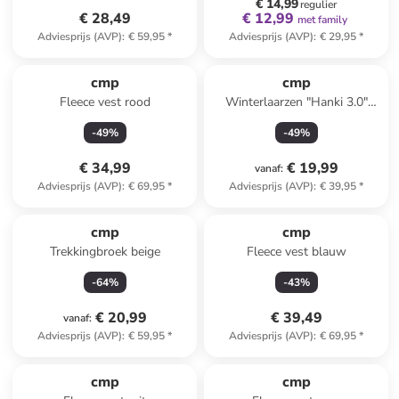
€ 14,99
regulier
€ 28,49
€ 12,99
met family
Adviesprijs (AVP)
:
€ 59,95
*
Adviesprijs (AVP)
:
€ 29,95
*
cmp
cmp
Fleece vest rood
Winterlaarzen "Hanki 3.0"
grijs
-
49
%
-
49
%
€ 34,99
€ 19,99
vanaf
:
Adviesprijs (AVP)
:
€ 69,95
*
Adviesprijs (AVP)
:
€ 39,95
*
cmp
cmp
Trekkingbroek beige
Fleece vest blauw
-
64
%
-
43
%
€ 20,99
€ 39,49
vanaf
:
Adviesprijs (AVP)
:
€ 59,95
*
Adviesprijs (AVP)
:
€ 69,95
*
cmp
cmp