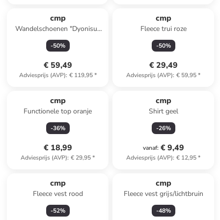
cmp
cmp
Wandelschoenen "Dyonisus
Fleece trui roze
Low FitGo" grijs
-
50
%
-
50
%
€ 59,49
€ 29,49
Adviesprijs (AVP)
:
€ 119,95
*
Adviesprijs (AVP)
:
€ 59,95
*
cmp
cmp
Functionele top oranje
Shirt geel
-
36
%
-
26
%
€ 18,99
€ 9,49
vanaf
:
Adviesprijs (AVP)
:
€ 29,95
*
Adviesprijs (AVP)
:
€ 12,95
*
cmp
cmp
Fleece vest rood
Fleece vest grijs/lichtbruin
-
52
%
-
48
%