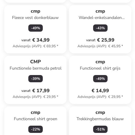
cmp
cmp
Fleece vest donkerblauw
Wandel-enkelsandalen
"Aquarii 2.0" donkerblauw
-
49
%
-
43
%
€ 34,99
€ 25,99
vanaf
:
vanaf
:
Adviesprijs (AVP)
:
€ 69,95
*
Adviesprijs (AVP)
:
€ 45,95
*
CMP
cmp
Functionele bermuda petrol
Functioneel shirt grijs
-
39
%
-
49
%
€ 17,99
€ 14,99
vanaf
:
Adviesprijs (AVP)
:
€ 29,95
*
Adviesprijs (AVP)
:
€ 29,95
*
cmp
cmp
Functioneel shirt groen
Trekkingbermudas blauw
-
22
%
-
51
%