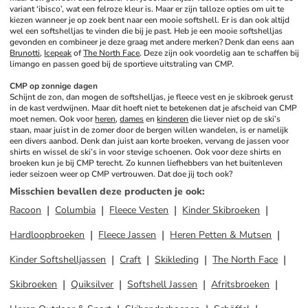
variant ‘ibisco’, wat een felroze kleur is. Maar er zijn talloze opties om uit te 
kiezen wanneer je op zoek bent naar een mooie softshell. Er is dan ook altijd 
wel een softshelljas te vinden die bij je past. Heb je een mooie softshelljas 
gevonden en combineer je deze graag met andere merken? Denk dan eens aan 
Brunotti
, 
Icepeak
 of 
The North Face
. Deze zijn ook voordelig aan te schaffen bij 
limango en passen goed bij de sportieve uitstraling van CMP.
CMP op zonnige dagen
Schijnt de zon, dan mogen de softshelljas, je fleece vest en je skibroek gerust 
in de kast verdwijnen. Maar dit hoeft niet te betekenen dat je afscheid van CMP 
moet nemen. Ook voor 
heren
, 
dames
 en 
kinderen
 die liever niet op de ski’s 
staan, maar juist in de zomer door de bergen willen wandelen, is er namelijk 
een divers aanbod. Denk dan juist aan korte broeken, vervang de jassen voor 
shirts en wissel de ski’s in voor stevige schoenen. Ook voor deze shirts en 
broeken kun je bij CMP terecht. Zo kunnen liefhebbers van het buitenleven 
ieder seizoen weer op CMP vertrouwen. Dat doe jij toch ook?
Misschien bevallen deze producten je ook
:
Racoon
Columbia
Fleece Vesten
Kinder Skibroeken
Hardloopbroeken
Fleece Jassen
Heren Petten & Mutsen
Kinder Softshelljassen
Craft
Skikleding
The North Face
Skibroeken
Quiksilver
Softshell Jassen
Afritsbroeken