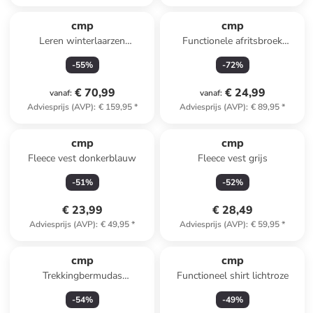
cmp
cmp
Leren winterlaarzen
Functionele afritsbroek
"Rowenna" zwart
donkerblauw
-
55
%
-
72
%
€ 70,99
€ 24,99
vanaf
:
vanaf
:
Adviesprijs (AVP)
:
€ 159,95
*
Adviesprijs (AVP)
:
€ 89,95
*
cmp
cmp
Fleece vest donkerblauw
Fleece vest grijs
-
51
%
-
52
%
€ 23,99
€ 28,49
Adviesprijs (AVP)
:
€ 49,95
*
Adviesprijs (AVP)
:
€ 59,95
*
cmp
cmp
Trekkingbermudas
Functioneel shirt lichtroze
donkerblauw
-
54
%
-
49
%