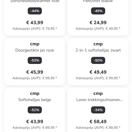
Softshellbodywarmer roze
Fietsshirt blauw
-
44
%
-
49
%
€ 43,99
€ 24,99
Adviesprijs (AVP)
:
€ 79,95
*
Adviesprijs (AVP)
:
€ 49,95
*
cmp
cmp
Doorgestikte jas roze
2-in-1 softshelljas zwart
-
53
%
-
50
%
€ 45,99
€ 49,49
Adviesprijs (AVP)
:
€ 99,95
*
Adviesprijs (AVP)
:
€ 99,95
*
cmp
cmp
Softshelljas beige
Leren trekkingschoenen
"Rigel" lichtblauw
-
51
%
-
34
%
€ 43,99
€ 58,49
Adviesprijs (AVP)
:
€ 89,95
*
Adviesprijs (AVP)
:
€ 89,95
*