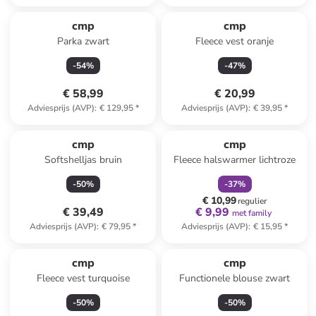
cmp
cmp
Parka zwart
Fleece vest oranje
-
54
%
-
47
%
€ 58,99
€ 20,99
Adviesprijs (AVP)
:
€ 129,95
*
Adviesprijs (AVP)
:
€ 39,95
*
family
korting
cmp
cmp
Softshelljas bruin
Fleece halswarmer lichtroze
-
50
%
-
37
%
€ 10,99
regulier
€ 39,49
€ 9,99
met family
Adviesprijs (AVP)
:
€ 79,95
*
Adviesprijs (AVP)
:
€ 15,95
*
cmp
cmp
Fleece vest turquoise
Functionele blouse zwart
-
50
%
-
50
%