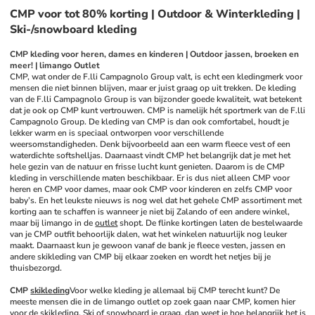
CMP voor tot 80% korting | Outdoor & Winterkleding |
Ski-/snowboard kleding
CMP kleding voor heren, dames en kinderen | Outdoor jassen, broeken en 
meer! | limango Outlet
CMP, wat onder de F.lli Campagnolo Group valt, is echt een kledingmerk voor 
mensen die niet binnen blijven, maar er juist graag op uit trekken. De kleding 
van de F.lli Campagnolo Group is van bijzonder goede kwaliteit, wat betekent 
dat je ook op CMP kunt vertrouwen. CMP is namelijk hét sportmerk van de F.lli 
Campagnolo Group. De kleding van CMP is dan ook comfortabel, houdt je 
lekker warm en is speciaal ontworpen voor verschillende 
weersomstandigheden. Denk bijvoorbeeld aan een warm fleece vest of een 
waterdichte softshelljas. Daarnaast vindt CMP het belangrijk dat je met het 
hele gezin van de natuur en frisse lucht kunt genieten. Daarom is de CMP 
kleding in verschillende maten beschikbaar. Er is dus niet alleen CMP voor 
heren en CMP voor dames, maar ook CMP voor kinderen en zelfs CMP voor 
baby’s. En het leukste nieuws is nog wel dat het gehele CMP assortiment met 
korting aan te schaffen is wanneer je niet bij Zalando of een andere winkel, 
maar bij limango in de 
outlet
 shopt. De flinke kortingen laten de bestelwaarde 
van je CMP outfit behoorlijk dalen, wat het winkelen natuurlijk nog leuker 
maakt. Daarnaast kun je gewoon vanaf de bank je fleece vesten, jassen en 
andere skikleding van CMP bij elkaar zoeken en wordt het netjes bij je 
thuisbezorgd.
CMP 
skikleding
Voor welke kleding je allemaal bij CMP terecht kunt? De 
meeste mensen die in de limango outlet op zoek gaan naar CMP, komen hier 
voor de skikleding. Ski of snowboard je graag, dan weet je hoe belangrijk het is 