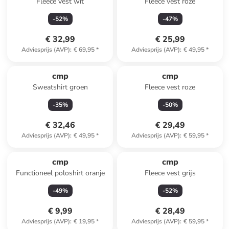
Fleece vest wit
Fleece vest roze
-
52
%
-
47
%
€ 32,99
€ 25,99
Adviesprijs (AVP)
:
€ 69,95
*
Adviesprijs (AVP)
:
€ 49,95
*
cmp
cmp
Sweatshirt groen
Fleece vest roze
-
35
%
-
50
%
€ 32,46
€ 29,49
Adviesprijs (AVP)
:
€ 49,95
*
Adviesprijs (AVP)
:
€ 59,95
*
cmp
cmp
Functioneel poloshirt oranje
Fleece vest grijs
-
49
%
-
52
%
€ 9,99
€ 28,49
Adviesprijs (AVP)
:
€ 19,95
*
Adviesprijs (AVP)
:
€ 59,95
*