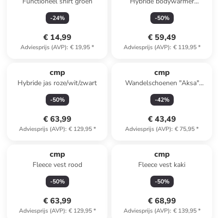
Functioneel shirt groen
Hybride bodywarmer
mintgroen
-
24
%
-
50
%
€ 14,99
€ 59,49
Adviesprijs (AVP)
:
€ 19,95
*
Adviesprijs (AVP)
:
€ 119,95
*
cmp
cmp
Hybride jas roze/wit/zwart
Wandelschoenen "Aksa"
grijs/lichtblauw
-
50
%
-
42
%
€ 63,99
€ 43,49
Adviesprijs (AVP)
:
€ 129,95
*
Adviesprijs (AVP)
:
€ 75,95
*
cmp
cmp
Fleece vest rood
Fleece vest kaki
-
50
%
-
50
%
€ 63,99
€ 68,99
Adviesprijs (AVP)
:
€ 129,95
*
Adviesprijs (AVP)
:
€ 139,95
*