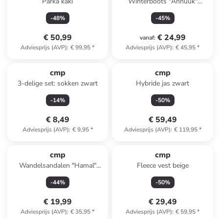
Parka kaki
Winterboots "Annuuk"
antraciet
-
48
%
-
45
%
€ 50,99
€ 24,99
vanaf
:
Adviesprijs (AVP)
:
€ 99,95
*
Adviesprijs (AVP)
:
€ 45,95
*
cmp
cmp
3-delige set: sokken zwart
Hybride jas zwart
-
14
%
-
50
%
€ 8,49
€ 59,49
Adviesprijs (AVP)
:
€ 9,95
*
Adviesprijs (AVP)
:
€ 119,95
*
cmp
cmp
Wandelsandalen "Hamal"
Fleece vest beige
donkerblauw
-
44
%
-
50
%
€ 19,99
€ 29,49
Adviesprijs (AVP)
:
€ 35,95
*
Adviesprijs (AVP)
:
€ 59,95
*