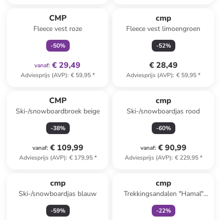
family
exclusief
CMP
cmp
Fleece vest roze
Fleece vest limoengroen
-
50
%
-
52
%
€ 29,49
€ 28,49
vanaf
:
Adviesprijs (AVP)
:
€ 59,95
*
Adviesprijs (AVP)
:
€ 59,95
*
CMP
cmp
Ski-/snowboardbroek beige
Ski-/snowboardjas rood
-
38
%
-
60
%
€ 109,99
€ 90,99
vanaf
:
vanaf
:
Adviesprijs (AVP)
:
€ 179,95
*
Adviesprijs (AVP)
:
€ 229,95
*
family
exclusief
cmp
cmp
Ski-/snowboardjas blauw
Trekkingsandalen "Hamal"
lichtroze/zwart
-
59
%
-
22
%