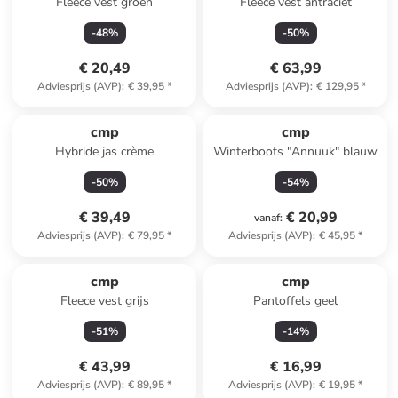
Fleece vest groen
Fleece vest antraciet
-
48
%
-
50
%
€ 20,49
€ 63,99
Adviesprijs (AVP)
:
€ 39,95
*
Adviesprijs (AVP)
:
€ 129,95
*
cmp
cmp
Hybride jas crème
Winterboots "Annuuk" blauw
-
50
%
-
54
%
€ 39,49
€ 20,99
vanaf
:
Adviesprijs (AVP)
:
€ 79,95
*
Adviesprijs (AVP)
:
€ 45,95
*
cmp
cmp
Fleece vest grijs
Pantoffels geel
-
51
%
-
14
%
€ 43,99
€ 16,99
Adviesprijs (AVP)
:
€ 89,95
*
Adviesprijs (AVP)
:
€ 19,95
*