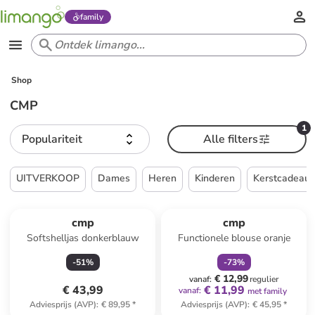
family
Shop
CMP
1
Populariteit
Alle filters
UITVERKOOP
Dames
Heren
Kinderen
Kerstcadeau
family
korting
cmp
cmp
Softshelljas donkerblauw
Functionele blouse oranje
-
51
%
-
73
%
€ 12,99
vanaf
:
regulier
€ 43,99
€ 11,99
vanaf
:
met family
Adviesprijs (AVP)
:
€ 89,95
*
Adviesprijs (AVP)
:
€ 45,95
*