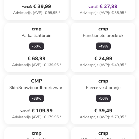
€ 39,99
€ 27,99
vanaf
:
vanaf
:
Adviesprijs (AVP)
:
€ 99,95
*
Adviesprijs (AVP)
:
€ 35,95
*
cmp
cmp
Parka lichtbruin
Functionele broekrok
bordeaux
-
50
%
-
49
%
€ 68,99
€ 24,99
Adviesprijs (AVP)
:
€ 139,95
*
Adviesprijs (AVP)
:
€ 49,95
*
CMP
cmp
Ski-/Snowboardbroek zwart
Fleece vest oranje
-
38
%
-
50
%
€ 109,99
€ 39,49
vanaf
:
Adviesprijs (AVP)
:
€ 179,95
*
Adviesprijs (AVP)
:
€ 79,95
*
cmp
cmp