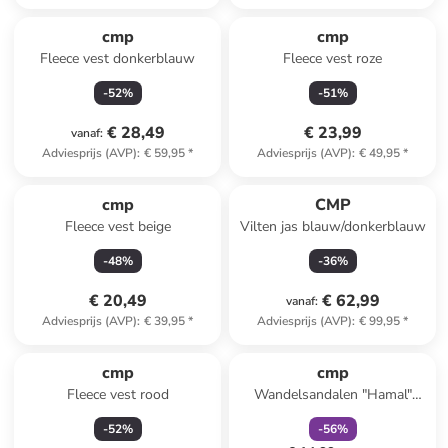
cmp
cmp
Fleece vest donkerblauw
Fleece vest roze
-
52
%
-
51
%
€ 28,49
€ 23,99
vanaf
:
Adviesprijs (AVP)
:
€ 59,95
*
Adviesprijs (AVP)
:
€ 49,95
*
cmp
CMP
Fleece vest beige
Vilten jas blauw/donkerblauw
-
48
%
-
36
%
€ 20,49
€ 62,99
vanaf
:
Adviesprijs (AVP)
:
€ 39,95
*
Adviesprijs (AVP)
:
€ 99,95
*
family
korting
cmp
cmp
Fleece vest rood
Wandelsandalen "Hamal"
lichtblauw/lichtroze/zwart
-
52
%
-
56
%