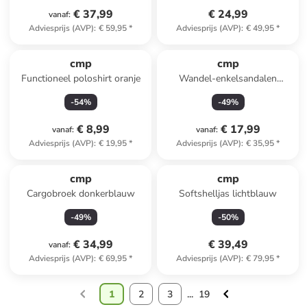
€ 37,99
€ 24,99
vanaf
:
Adviesprijs (AVP)
:
€ 59,95
*
Adviesprijs (AVP)
:
€ 49,95
*
cmp
cmp
Functioneel poloshirt oranje
Wandel-enkelsandalen
"Aquarii" blauw
-
54
%
-
49
%
€ 8,99
€ 17,99
vanaf
:
vanaf
:
Adviesprijs (AVP)
:
€ 19,95
*
Adviesprijs (AVP)
:
€ 35,95
*
cmp
cmp
Cargobroek donkerblauw
Softshelljas lichtblauw
-
49
%
-
50
%
€ 34,99
€ 39,49
vanaf
:
Adviesprijs (AVP)
:
€ 69,95
*
Adviesprijs (AVP)
:
€ 79,95
*
1
2
3
...
19