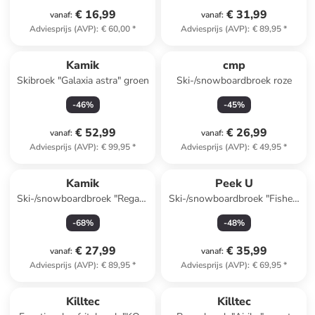
€ 16,99
€ 31,99
vanaf
:
vanaf
:
Adviesprijs (AVP)
:
€ 60,00
*
Adviesprijs (AVP)
:
€ 89,95
*
Kamik
cmp
Skibroek "Galaxia astra" groen
Ski-/snowboardbroek roze
-
46
%
-
45
%
€ 52,99
€ 26,99
vanaf
:
vanaf
:
Adviesprijs (AVP)
:
€ 99,95
*
Adviesprijs (AVP)
:
€ 49,95
*
Kamik
Peek U
Ski-/snowboardbroek "Regan"
Ski-/snowboardbroek "Fisher"
paars
zwart
-
68
%
-
48
%
€ 27,99
€ 35,99
vanaf
:
vanaf
:
Adviesprijs (AVP)
:
€ 89,95
*
Adviesprijs (AVP)
:
€ 69,95
*
Killtec
Killtec