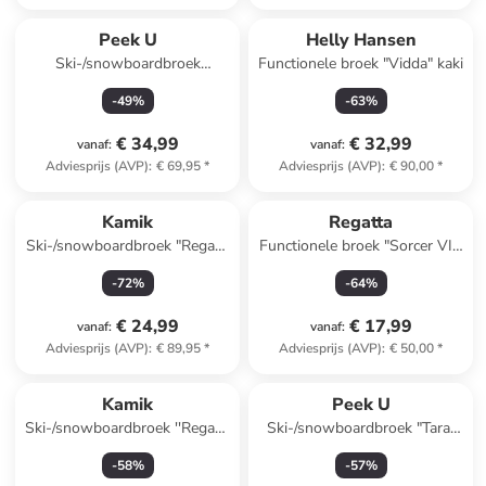
Peek U
Helly Hansen
Ski-/snowboardbroek
Functionele broek "Vidda" kaki
"Sapphire" paars
-
49
%
-
63
%
€ 34,99
€ 32,99
vanaf
:
vanaf
:
Adviesprijs (AVP)
:
€ 69,95
*
Adviesprijs (AVP)
:
€ 90,00
*
Kamik
Regatta
Ski-/snowboardbroek "Regan"
Functionele broek "Sorcer VII"
lichtblauw
donkerblauw
-
72
%
-
64
%
€ 24,99
€ 17,99
vanaf
:
vanaf
:
Adviesprijs (AVP)
:
€ 89,95
*
Adviesprijs (AVP)
:
€ 50,00
*
Kamik
Peek U
Ski-/snowboardbroek ''Regan''
Ski-/snowboardbroek "Tara"
blauwgrijs
paars
-
58
%
-
57
%