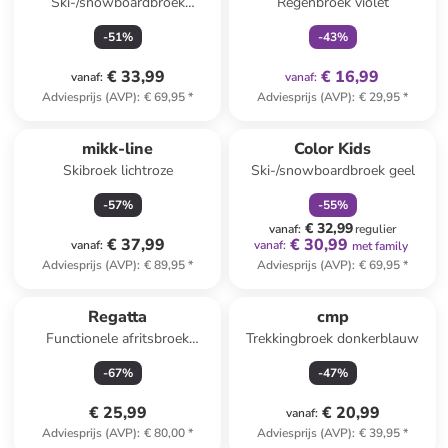
Ski-/snowboardbroek
Regenbroek violet
"Sapphire" paars
-
51
%
-
43
%
€ 33,99
€ 16,99
vanaf
:
vanaf
:
Adviesprijs (AVP)
:
€ 69,95
*
Adviesprijs (AVP)
:
€ 29,95
*
family
korting
mikk-line
Color Kids
Skibroek lichtroze
Ski-/snowboardbroek geel
-
57
%
-
55
%
€ 32,99
vanaf
:
regulier
€ 37,99
€ 30,99
vanaf
:
vanaf
:
met family
Adviesprijs (AVP)
:
€ 89,95
*
Adviesprijs (AVP)
:
€ 69,95
*
Regatta
cmp
Functionele afritsbroek
Trekkingbroek donkerblauw
"Highton" donkerblauw
-
67
%
-
47
%
€ 25,99
€ 20,99
vanaf
:
Adviesprijs (AVP)
:
€ 80,00
*
Adviesprijs (AVP)
:
€ 39,95
*