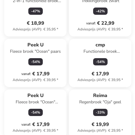
2-in-1 functionele broek
Trekkingbroek zwart
donkerblauw
-
47
%
-
42
%
€ 18,99
€ 22,99
vanaf
:
Adviesprijs (AVP)
:
€ 35,95
*
Adviesprijs (AVP)
:
€ 39,95
*
Peek U
cmp
Fleece broek "Ocean" paars
Functionele broek
donkerblauw
-
54
%
-
54
%
€ 17,99
€ 17,99
vanaf
:
Adviesprijs (AVP)
:
€ 39,95
*
Adviesprijs (AVP)
:
€ 39,95
*
Peek U
Reima
Fleece broek "Ocean"
Regenbroek "Oja" geel
turquoise
-
54
%
-
33
%
€ 17,99
€ 19,99
vanaf
:
Adviesprijs (AVP)
:
€ 39,95
*
Adviesprijs (AVP)
:
€ 29,95
*