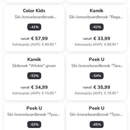
Color Kids
Kamik
Ski-/snowboardbroek
Ski-/snowboardbroek ''Regan''
lichtbruin
grijs
-
41
%
-
62
%
€ 57,99
€ 33,99
vanaf
:
vanaf
:
Adviesprijs (AVP)
:
€ 99,95
*
Adviesprijs (AVP)
:
€ 89,95
*
Kamik
Peek U
Skibroek "Winkie" groen
Ski-/snowboardbroek "Tara"
donkerblauw
-
53
%
-
54
%
€ 34,99
€ 35,99
vanaf
:
vanaf
:
Adviesprijs (AVP)
:
€ 74,95
*
Adviesprijs (AVP)
:
€ 79,95
*
Peek U
Peek U
Ski-/snowboardbroek "Tyson"
Ski-/snowboardbroek "Tyson"
blauw
donkergroen
-
63
%
-
65
%