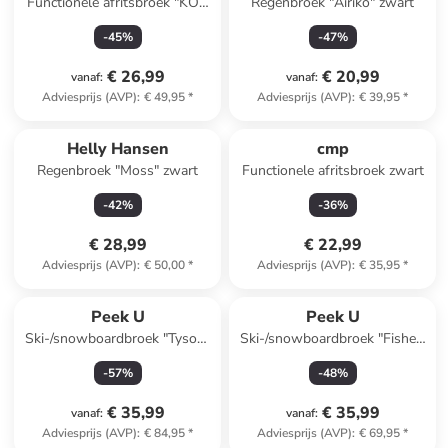
Functionele afritsbroek "KOS
Regenbroek "Airiko" zwart
112" donkerblauw
-
45
%
-
47
%
€ 26,99
€ 20,99
vanaf
:
vanaf
:
Adviesprijs (AVP)
:
€ 49,95
*
Adviesprijs (AVP)
:
€ 39,95
*
Helly Hansen
cmp
Regenbroek "Moss" zwart
Functionele afritsbroek zwart
-
42
%
-
36
%
€ 28,99
€ 22,99
Adviesprijs (AVP)
:
€ 50,00
*
Adviesprijs (AVP)
:
€ 35,95
*
Peek U
Peek U
Ski-/snowboardbroek "Tyson"
Ski-/snowboardbroek "Fisher"
lichtblauw
donkerblauw
-
57
%
-
48
%
€ 35,99
€ 35,99
vanaf
:
vanaf
:
Adviesprijs (AVP)
:
€ 84,95
*
Adviesprijs (AVP)
:
€ 69,95
*