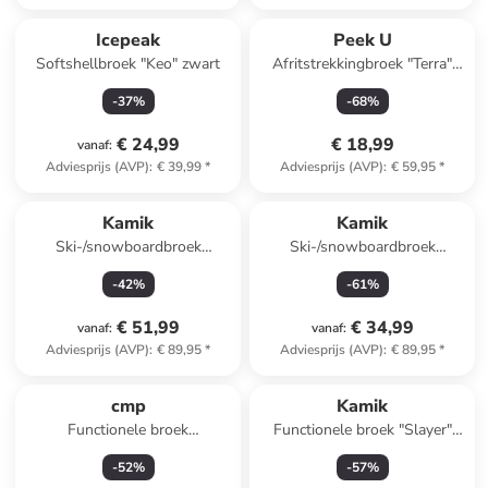
Icepeak
Peek U
Softshellbroek "Keo" zwart
Afritstrekkingbroek "Terra"
roze/donkerblauw
-
37
%
-
68
%
€ 24,99
€ 18,99
vanaf
:
Adviesprijs (AVP)
:
€ 39,99
*
Adviesprijs (AVP)
:
€ 59,95
*
Kamik
Kamik
Ski-/snowboardbroek
Ski-/snowboardbroek
"Harper" paars
"Harper" bruin
-
42
%
-
61
%
€ 51,99
€ 34,99
vanaf
:
vanaf
:
Adviesprijs (AVP)
:
€ 89,95
*
Adviesprijs (AVP)
:
€ 89,95
*
cmp
Kamik
Functionele broek
Functionele broek "Slayer"
donkerblauw
violet
-
52
%
-
57
%