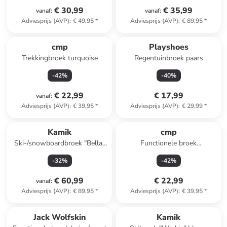
€ 30,99
€ 35,99
vanaf
:
vanaf
:
Adviesprijs (AVP)
:
€ 49,95
*
Adviesprijs (AVP)
:
€ 89,95
*
cmp
Playshoes
Trekkingbroek turquoise
Regentuinbroek paars
-
42
%
-
40
%
€ 22,99
€ 17,99
vanaf
:
Adviesprijs (AVP)
:
€ 39,95
*
Adviesprijs (AVP)
:
€ 29,99
*
Kamik
cmp
Ski-/snowboardbroek "Bella"
Functionele broek
turquoise
donkerblauw
-
32
%
-
42
%
€ 60,99
€ 22,99
vanaf
:
Adviesprijs (AVP)
:
€ 89,95
*
Adviesprijs (AVP)
:
€ 39,95
*
Jack Wolfskin
Kamik