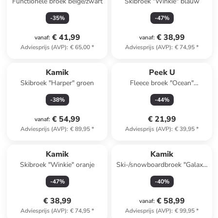
Functionele broek beige/zwart
Skibroek "Winkie" blauw
-
35
%
-
47
%
€ 41,99
€ 38,99
vanaf
:
vanaf
:
Adviesprijs (AVP)
:
€ 65,00
*
Adviesprijs (AVP)
:
€ 74,95
*
Kamik
Peek U
Skibroek "Harper" groen
Fleece broek "Ocean"
donkerblauw
-
38
%
-
44
%
€ 54,99
€ 21,99
vanaf
:
Adviesprijs (AVP)
:
€ 89,95
*
Adviesprijs (AVP)
:
€ 39,95
*
Kamik
Kamik
Skibroek "Winkie" oranje
Ski-/snowboardbroek "Galaxia
astra" paars
-
47
%
-
40
%
€ 38,99
€ 58,99
vanaf
:
Adviesprijs (AVP)
:
€ 74,95
*
Adviesprijs (AVP)
:
€ 99,95
*