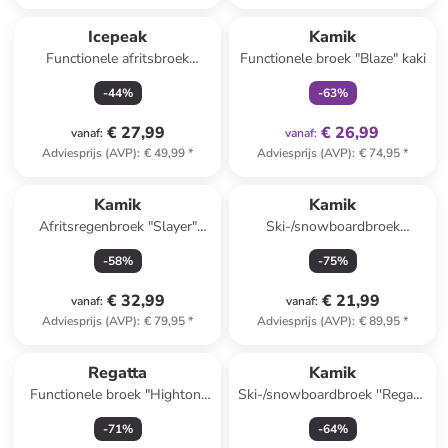
family
exclusief
Icepeak
Kamik
Functionele afritsbroek
Functionele broek "Blaze" kaki
"Kayes" zwart
-
44
%
-
63
%
€ 27,99
€ 26,99
vanaf
:
vanaf
:
Adviesprijs (AVP)
:
€ 49,99
*
Adviesprijs (AVP)
:
€ 74,95
*
Kamik
Kamik
Afritsregenbroek "Slayer"
Ski-/snowboardbroek
groen
"Harper" groen
-
58
%
-
75
%
€ 32,99
€ 21,99
vanaf
:
vanaf
:
Adviesprijs (AVP)
:
€ 79,95
*
Adviesprijs (AVP)
:
€ 89,95
*
Regatta
Kamik
Functionele broek "Highton"
Ski-/snowboardbroek ''Regan''
zwart
oranje
-
71
%
-
64
%