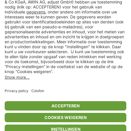
Veilig winkelen
Klantenservice
Shop
Acties
limango.de
limango.pl
* Op basis van de adviesprijs van de fabrikant
** Alle prijsopgaven zijn inclusief belasting en exclusief verzendkosten
ᵃ Bij een minimale bestelwaarde van €15.