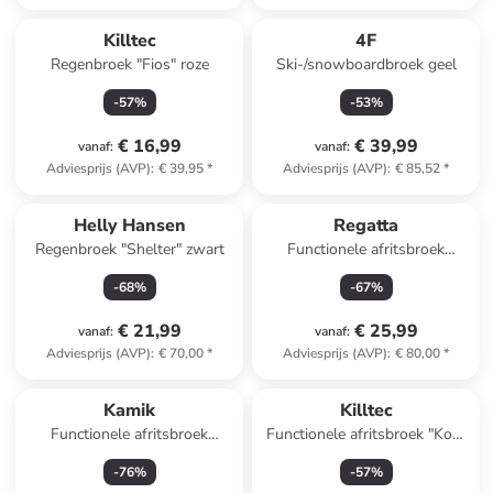
Killtec
4F
Regenbroek "Fios" roze
Ski-/snowboardbroek geel
-
57
%
-
53
%
€ 16,99
€ 39,99
vanaf
:
vanaf
:
Adviesprijs (AVP)
:
€ 39,95
*
Adviesprijs (AVP)
:
€ 85,52
*
Helly Hansen
Regatta
Regenbroek "Shelter" zwart
Functionele afritsbroek
"Highton" antraciet
-
68
%
-
67
%
€ 21,99
€ 25,99
vanaf
:
vanaf
:
Adviesprijs (AVP)
:
€ 70,00
*
Adviesprijs (AVP)
:
€ 80,00
*
Kamik
Killtec
Functionele afritsbroek
Functionele afritsbroek "Kos"
"Slayer" donkerblauw
blauw
-
76
%
-
57
%