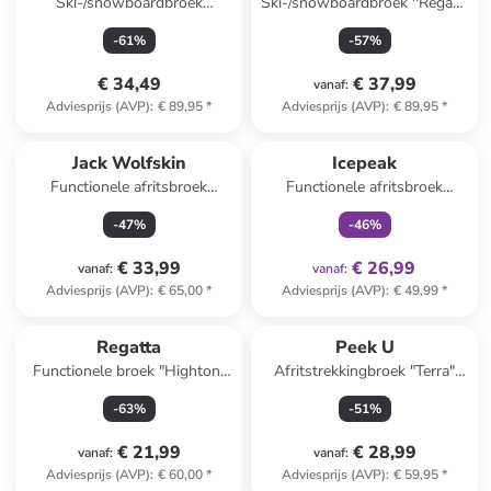
Ski-/snowboardbroek
Ski-/snowboardbroek ''Regan''
"Gandara" koraalrood
paars
-
61
%
-
57
%
€ 34,49
€ 37,99
vanaf
:
Adviesprijs (AVP)
:
€ 89,95
*
Adviesprijs (AVP)
:
€ 89,95
*
family
exclusief
Jack Wolfskin
Icepeak
Functionele afritsbroek
Functionele afritsbroek
"Safari" zwart
"Kayes" donkerblauw
-
47
%
-
46
%
€ 33,99
€ 26,99
vanaf
:
vanaf
:
Adviesprijs (AVP)
:
€ 65,00
*
Adviesprijs (AVP)
:
€ 49,99
*
Regatta
Peek U
Functionele broek "Highton"
Afritstrekkingbroek "Terra"
donkerblauw
donkerblauw
-
63
%
-
51
%
€ 21,99
€ 28,99
vanaf
:
vanaf
:
Adviesprijs (AVP)
:
€ 60,00
*
Adviesprijs (AVP)
:
€ 59,95
*