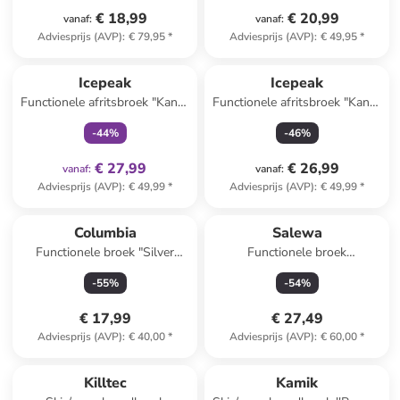
€ 18,99
€ 20,99
vanaf
:
vanaf
:
Adviesprijs (AVP)
:
€ 79,95
*
Adviesprijs (AVP)
:
€ 49,95
*
family
exclusief
Icepeak
Icepeak
Functionele afritsbroek "Kano"
Functionele afritsbroek "Kano"
roze
donkerblauw
-
44
%
-
46
%
€ 27,99
€ 26,99
vanaf
:
vanaf
:
Adviesprijs (AVP)
:
€ 49,99
*
Adviesprijs (AVP)
:
€ 49,99
*
Columbia
Salewa
Functionele broek "Silver
Functionele broek
Ridge Utility" beige
"Rosengarten" zalmroze
-
55
%
-
54
%
€ 17,99
€ 27,49
Adviesprijs (AVP)
:
€ 40,00
*
Adviesprijs (AVP)
:
€ 60,00
*
Killtec
Kamik