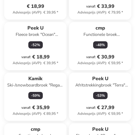
€ 18,99
€ 33,99
vanaf
:
Adviesprijs (AVP)
:
€ 39,95
*
Adviesprijs (AVP)
:
€ 79,95
*
Peek U
cmp
Fleece broek "Ocean"
Functionele broek
donkerblauw
donkerblauw
-
52
%
-
48
%
€ 18,99
€ 30,99
vanaf
:
vanaf
:
Adviesprijs (AVP)
:
€ 39,95
*
Adviesprijs (AVP)
:
€ 59,95
*
Kamik
Peek U
Ski-/snowboardbroek "Regan"
Afritstrekkingbroek "Terra"
donkerblauw
turquoise/donkerblauw
-
59
%
-
53
%
€ 35,99
€ 27,99
vanaf
:
vanaf
:
Adviesprijs (AVP)
:
€ 89,95
*
Adviesprijs (AVP)
:
€ 59,95
*
cmp
Peek U