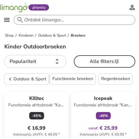
family
Shop
Kinderen
Outdoor & Sport
Broeken
Kinder Outdoorbroeken
Populariteit
Alle filters
Functionele broeken
Regenbroeken
Outdoor & Sport
family
exclusief
Killtec
Icepeak
Functionele afritsbroek "Kos"
Functionele afritsbroek "Kano"
kaki
beige
-
65
%
-
48
%
€ 16,99
€ 25,99
vanaf
:
Adviesprijs (AVP)
:
€ 49,95
*
Adviesprijs (AVP)
:
€ 49,99
*