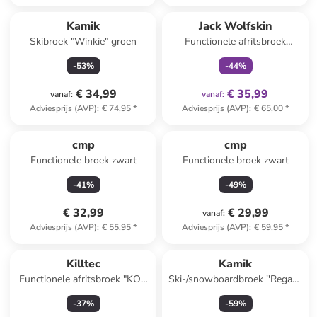
family
exclusief
Kamik
Jack Wolfskin
Skibroek "Winkie" groen
Functionele afritsbroek
"Safari" donkerblauw
-
53
%
-
44
%
€ 34,99
€ 35,99
vanaf
:
vanaf
:
Adviesprijs (AVP)
:
€ 74,95
*
Adviesprijs (AVP)
:
€ 65,00
*
cmp
cmp
Functionele broek zwart
Functionele broek zwart
-
41
%
-
49
%
€ 32,99
€ 29,99
vanaf
:
Adviesprijs (AVP)
:
€ 55,95
*
Adviesprijs (AVP)
:
€ 59,95
*
Killtec
Kamik
Functionele afritsbroek "KOS
Ski-/snowboardbroek ''Regan''
115" kaki
blauw
-
37
%
-
59
%