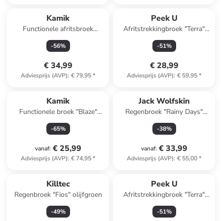
Kamik
Peek U
Functionele afritsbroek
Afritstrekkingbroek "Terra"
"Slayer" fuchsia
groen/donkerblauw
-
56
%
-
51
%
€ 34,99
€ 28,99
Adviesprijs (AVP)
:
€ 79,95
*
Adviesprijs (AVP)
:
€ 59,95
*
Kamik
Jack Wolfskin
Functionele broek "Blaze"
Regenbroek "Rainy Days"
blauw
zwart
-
65
%
-
38
%
€ 25,99
€ 33,99
vanaf
:
vanaf
:
Adviesprijs (AVP)
:
€ 74,95
*
Adviesprijs (AVP)
:
€ 55,00
*
Killtec
Peek U
Regenbroek "Fios" olijfgroen
Afritstrekkingbroek "Terra"
donkerblauw
-
49
%
-
51
%