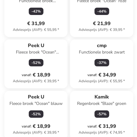
Functionele broek
Fleece broek "Ocean" roze
turquoise/zwart
-
42
%
-
44
%
€ 31,99
€ 21,99
Adviesprijs (AVP)
:
€ 55,95
*
Adviesprijs (AVP)
:
€ 39,95
*
Peek U
cmp
Fleece broek "Ocean"
Functionele broek zwart
lichtbruin/donkerblauw
-
52
%
-
37
%
€ 18,99
€ 34,99
vanaf
:
vanaf
:
Adviesprijs (AVP)
:
€ 39,95
*
Adviesprijs (AVP)
:
€ 55,95
*
Peek U
Kamik
Fleece broek "Ocean" blauw
Regenbroek "Blaze" groen
-
52
%
-
57
%
€ 18,99
€ 31,99
vanaf
:
vanaf
:
Adviesprijs (AVP)
:
€ 39,95
*
Adviesprijs (AVP)
:
€ 74,95
*