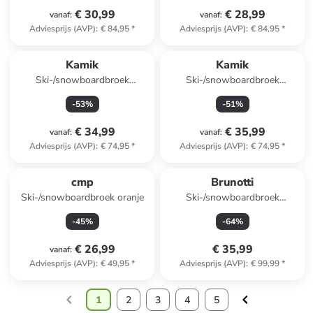
€ 30,99
€ 28,99
vanaf
:
vanaf
:
Adviesprijs (AVP)
:
€ 84,95
*
Adviesprijs (AVP)
:
€ 84,95
*
Kamik
Kamik
Ski-/snowboardbroek
Ski-/snowboardbroek
"Winkie" zwart
"Winkie" groen
-
53
%
-
51
%
€ 34,99
€ 35,99
vanaf
:
vanaf
:
Adviesprijs (AVP)
:
€ 74,95
*
Adviesprijs (AVP)
:
€ 74,95
*
cmp
Brunotti
Ski-/snowboardbroek oranje
Ski-/snowboardbroek
"Belladonny" roze
-
45
%
-
64
%
€ 26,99
€ 35,99
vanaf
:
Adviesprijs (AVP)
:
€ 49,95
*
Adviesprijs (AVP)
:
€ 99,99
*
1
2
3
4
5