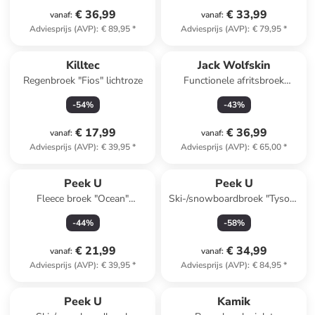
€ 36,99
€ 33,99
vanaf
:
vanaf
:
Adviesprijs (AVP)
:
€ 89,95
*
Adviesprijs (AVP)
:
€ 79,95
*
Killtec
Jack Wolfskin
Regenbroek "Fios" lichtroze
Functionele afritsbroek
"Safari" groen
-
54
%
-
43
%
€ 17,99
€ 36,99
vanaf
:
vanaf
:
Adviesprijs (AVP)
:
€ 39,95
*
Adviesprijs (AVP)
:
€ 65,00
*
Peek U
Peek U
Fleece broek "Ocean"
Ski-/snowboardbroek "Tyson"
groen/donkerblauw
zwart
-
44
%
-
58
%
€ 21,99
€ 34,99
vanaf
:
vanaf
:
Adviesprijs (AVP)
:
€ 39,95
*
Adviesprijs (AVP)
:
€ 84,95
*
family
exclusief
Peek U
Kamik