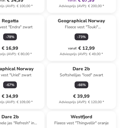
€ 34,99
€ 67,99
naf
:
vanaf
:
rijs (AVP)
:
€ 100,00
*
Adviesprijs (AVP)
:
€ 200,00
*
Regatta
Geographical Norway
 vest "Endra" zwart
Fleece vest "Touki"
rosé/donkerblauw
-
78
%
-
73
%
€ 16,99
€ 12,99
vanaf
:
rijs (AVP)
:
€ 80,00
*
Adviesprijs (AVP)
:
€ 49,00
*
aphical Norway
Dare 2b
 vest "Uriel" zwart
Softshelljas "Iced" zwart
-
67
%
-
66
%
€ 34,99
€ 39,99
rijs (AVP)
:
€ 109,00
*
Adviesprijs (AVP)
:
€ 120,00
*
Dare 2b
Westfjord
ele jas "Refresh" in
Fleece vest "Thingvellir" oranje