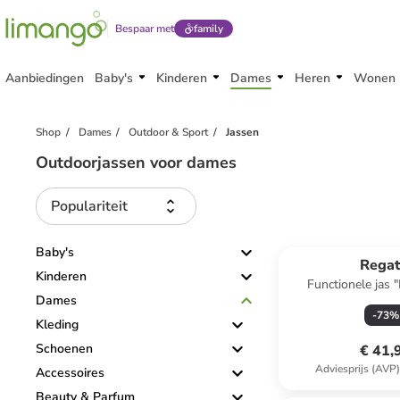
Bespaar met
family
Aanbiedingen
Baby's
Kinderen
Dames
Heren
Wonen
Shop
Dames
Outdoor & Sport
Jassen
Outdoorjassen voor dames
Populariteit
Baby's
Regat
Kinderen
Functionele jas "
Dames
bordea
-
73
%
Kleding
Schoenen
€ 41,
Adviesprijs (AVP
Accessoires
Beauty & Parfum