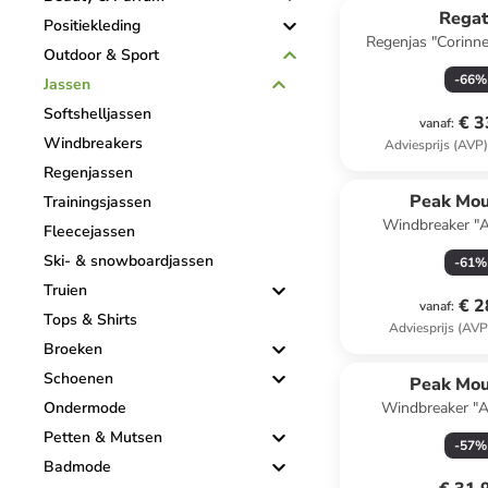
Regat
Positiekleding
Regenjas "Corinne 
Outdoor & Sport
-
66
%
Jassen
Softshelljassen
€ 3
vanaf
:
Windbreakers
Adviesprijs (AVP
Regenjassen
Peak Mou
Trainingsjassen
Windbreaker "A
Fleecejassen
Ski- & snowboardjassen
-
61
%
Truien
€ 2
vanaf
:
Tops & Shirts
Adviesprijs (AVP
Broeken
Schoenen
Peak Mou
Ondermode
Windbreaker "A
Petten & Mutsen
-
57
%
Badmode