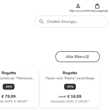
Mijn account
Winkelwagentje
Alle filters
Regatta
Regatta
tionele jas "Wentwood"
Fleece vest "Ralina" zwart/beige
turquoise
-
69
%
-
83
%
€ 79,99
€ 16,99
vanaf
:
rijs (AVP)
:
€ 260,00
*
Adviesprijs (AVP)
:
€ 100,00
*