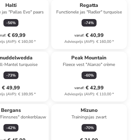
Halti
Regatta
 jas "Pallas Evo" paars
Functionele jas "Radler" turquoise
-
56
%
-
74
%
€ 69,99
€ 40,99
naf
:
vanaf
:
rijs (AVP)
:
€ 160,00
*
Adviesprijs (AVP)
:
€ 160,00
*
muddelwedda
Peak Mountain
ll-Mantel turquoise
Fleece vest "Alanzo" crème
-
73
%
-
60
%
€ 49,99
€ 42,99
vanaf
:
rijs (AVP)
:
€ 189,95
*
Adviesprijs (AVP)
:
€ 110,00
*
Bergans
Mizuno
 "Finnsnes" donkerblauw
Trainingsjas zwart
-
42
%
-
70
%