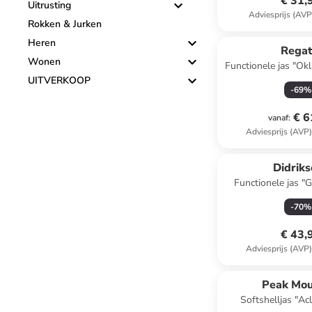
€ 31,
Uitrusting
Adviesprijs (AVP
Rokken & Jurken
Heren
Regat
Wonen
Functionele jas "Okl
UITVERKOOP
-
69
%
€ 6
vanaf
:
Adviesprijs (AVP
Didrik
Functionele jas "G
-
70
%
€ 43,
Adviesprijs (AVP
Peak Mou
Softshelljas "A