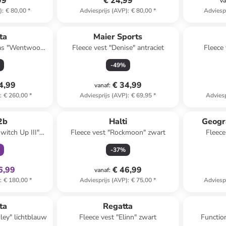
99
€ 24,99
va
)
:
€ 80,00
*
Adviesprijs (AVP)
:
€ 80,00
*
Adviesp
ta
Maier Sports
 jas "Wentwood"
Fleece vest "Denise" antraciet
Fleece
lauw
-
49
%
4,99
€ 34,99
vanaf
:
)
:
€ 260,00
*
Adviesprijs (AVP)
:
€ 69,95
*
Adviesp
clusief
2b
Halti
Geogr
witch Up III"
Fleece vest "Rockmoon" zwart
Fleece
lauw
-
37
%
6,99
€ 46,99
vanaf
:
)
:
€ 180,00
*
Adviesprijs (AVP)
:
€ 75,00
*
Adviesp
ta
Regatta
ley" lichtblauw
Fleece vest "Elinn" zwart
Function