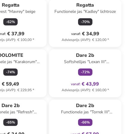
Regatta
Regatta
vest "Mavrey" beige
Functionele jas "Kadley" lichtroze
-
62
%
-
70
%
€ 37,99
€ 34,99
naf
:
vanaf
:
rijs (AVP)
:
€ 100,00
*
Adviesprijs (AVP)
:
€ 120,00
*
family
exclusief
DOLOMITE
Dare 2b
ele jas "Karakorum"
Softshelljas "Lexan III"
lichtroze
donkerblauw
-
74
%
-
72
%
€ 59,49
€ 43,99
vanaf
:
rijs (AVP)
:
€ 229,95
*
Adviesprijs (AVP)
:
€ 160,00
*
family
exclusief
Dare 2b
Dare 2b
onele jas "Refresh"
Functionele jas "Torrek III"
donkerblauw
lichtblauw/donkerblauw
-
65
%
-
66
%