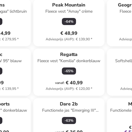
ns
Peak Mountain
Geogr
gaa" lichtbruin
Fleece vest "Amay" crème
Fleece 
-
64
%
44,99
€ 48,99
)
:
€ 279,95
*
Adviesprijs (AVP)
:
€ 139,90
*
Adviesp
ec
Regatta
W 95" blauw
Fleece vest "Kemilia" donkerblauw
Softshel
-
65
%
99
€ 40,99
vanaf
:
)
:
€ 139,95
*
Adviesprijs (AVP)
:
€ 120,00
*
Adviesp
ports
Dare 2b
M
n" donkerblauw
Functionele jas "Emerging III"
Functionele
bordeaux
-
63
%
€