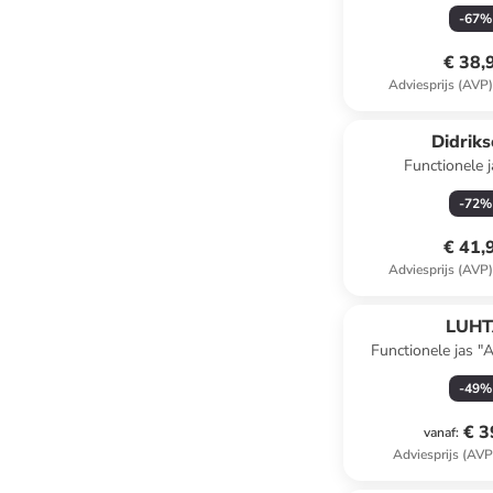
-
67
%
€ 38,
Adviesprijs (AVP
Didrik
Functionele j
zwart/antr
-
72
%
€ 41,
Adviesprijs (AVP
LUH
Functionele jas "
-
49
%
€ 3
vanaf
:
Adviesprijs (AVP