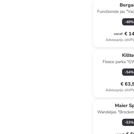
Berga
Functionele jas "Vaa
-
48
%
€ 1
vanaf
:
Adviesprijs (AVP
Killt
Fleece parka "G
-
54
%
€ 63,
Adviesprijs (AVP
Maier S
Wandeljas "Brocke
-
53
%