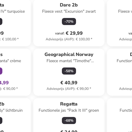
ta
Dare 2b
 IV" turquoise
Fleece vest "Excursion" zwart
Fleece 
-
70
%
99
€ 29,99
vanaf
:
va
)
:
€ 100,00
*
Adviesprijs (AVP)
:
€ 100,00
*
Adviesp
clusief
as
Geographical Norway
lanta" crème
Fleece mantel "Timothe"
Function
donkerblauw
-
58
%
4,99
€ 40,99
)
:
€ 90,00
*
Adviesprijs (AVP)
:
€ 99,00
*
Adviesp
2b
Regatta
y" lichtbruin
Functionele jas "Pack It III" groen
Functi
-
68
%