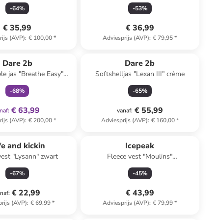
Hellgelb
-
64
%
-
53
%
€ 35,99
€ 36,99
rijs (AVP)
:
€ 100,00
*
Adviesprijs (AVP)
:
€ 79,95
*
family
exclusief
Dare 2b
Dare 2b
le jas "Breathe Easy"
Softshelljas "Lexan III" crème
donkerblauw
-
68
%
-
65
%
€ 63,99
€ 55,99
naf
:
vanaf
:
rijs (AVP)
:
€ 200,00
*
Adviesprijs (AVP)
:
€ 160,00
*
fe and kickin
Icepeak
vest "Lysann" zwart
Fleece vest "Moulins"
beige/lichtblauw
-
67
%
-
45
%
€ 22,99
€ 43,99
naf
:
rijs (AVP)
:
€ 69,99
*
Adviesprijs (AVP)
:
€ 79,99
*