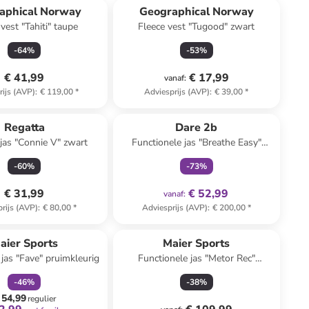
aphical Norway
Geographical Norway
vest "Tahiti" taupe
Fleece vest "Tugood" zwart
-
64
%
-
53
%
€ 41,99
€ 17,99
vanaf
:
rijs (AVP)
:
€ 119,00
*
Adviesprijs (AVP)
:
€ 39,00
*
family
exclusief
Regatta
Dare 2b
ljas "Connie V" zwart
Functionele jas "Breathe Easy"
turquoise
-
60
%
-
73
%
€ 31,99
€ 52,99
vanaf
:
rijs (AVP)
:
€ 80,00
*
Adviesprijs (AVP)
:
€ 200,00
*
family
korting
aier Sports
Maier Sports
 jas "Fave" pruimkleurig
Functionele jas "Metor Rec"
donkerblauw
-
46
%
-
38
%
 54,99
regulier