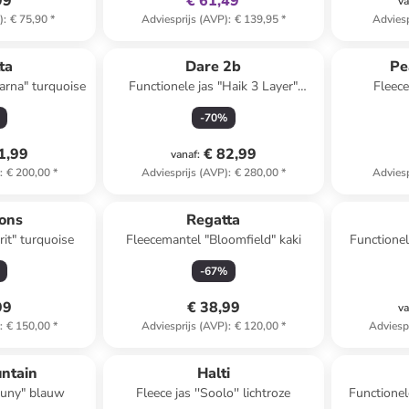
99
€ 61,49
va
)
:
€ 75,90
*
Adviesprijs (AVP)
:
€ 139,95
*
Adviesp
ta
Dare 2b
Pe
arna" turquoise
Functionele jas "Haik 3 Layer"
Fleece
bordeaux
-
70
%
1,99
€ 82,99
vanaf
:
)
:
€ 200,00
*
Adviesprijs (AVP)
:
€ 280,00
*
Adviesp
sons
Regatta
rit" turquoise
Fleecemantel "Bloomfield" kaki
Functionel
-
67
%
99
€ 38,99
va
)
:
€ 150,00
*
Adviesprijs (AVP)
:
€ 120,00
*
Adviesp
family
korting
ntain
Halti
cluny" blauw
Fleece jas ''Soolo'' lichtroze
Functionel