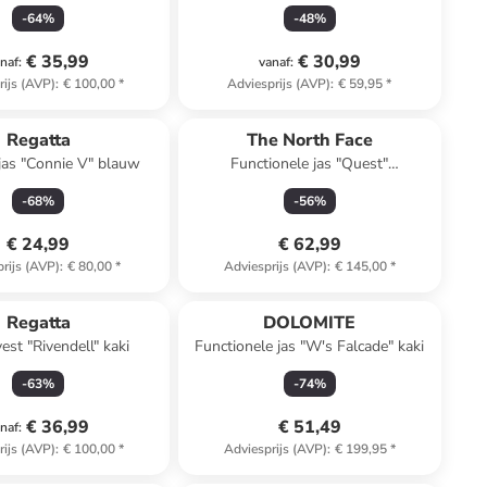
-
64
%
-
48
%
€ 35,99
€ 30,99
naf
:
vanaf
:
rijs (AVP)
:
€ 100,00
*
Adviesprijs (AVP)
:
€ 59,95
*
Regatta
The North Face
jas "Connie V" blauw
Functionele jas "Quest"
lichtblauw/blauw
-
68
%
-
56
%
€ 24,99
€ 62,99
rijs (AVP)
:
€ 80,00
*
Adviesprijs (AVP)
:
€ 145,00
*
Regatta
DOLOMITE
est "Rivendell" kaki
Functionele jas "W's Falcade" kaki
-
63
%
-
74
%
€ 36,99
€ 51,49
naf
:
rijs (AVP)
:
€ 100,00
*
Adviesprijs (AVP)
:
€ 199,95
*