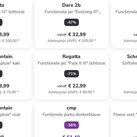
ta
Dare 2b
IV" lichtroze
Functionele jas "Evolving III"
Functionele
bordeaux/crème
-
67
%
3,99
€ 32,99
vanaf
:
va
)
:
€ 100,00
*
Adviesprijs (AVP)
:
€ 100,00
*
Adviesp
ntain
Regatta
Sch
pluie" kaki
Functionele jas "Pack It III" lichtroze
Softshe
-
71
%
8,99
€ 22,99
vanaf
:
)
:
€ 75,90
*
Adviesprijs (AVP)
:
€ 80,00
*
Adviesp
family
exclusief
ntain
cmp
pluie" roze
Funtionele parka donkerblauw
Fleece vest
-
56
%