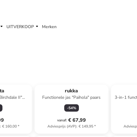
UITVERKOOP
Merken
ta
rukka
Birchdale II"
Functionele jas "Paihola" paars
3-in-1 func
ux
-
54
%
99
€ 67,99
vanaf
:
)
:
€ 160,00
*
Adviesprijs (AVP)
:
€ 149,95
*
Adviesp