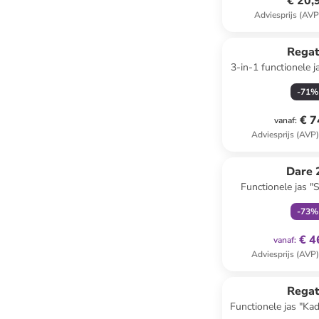
€ 20,
Adviesprijs (AVP
Regat
3-in-1 functionele
donkerb
-
71
%
€ 7
vanaf
:
Adviesprijs (AVP
family
ex
Dare 
Functionele jas "S
donkerb
-
73
%
€ 4
vanaf
:
Adviesprijs (AVP
Regat
Functionele jas "Kad