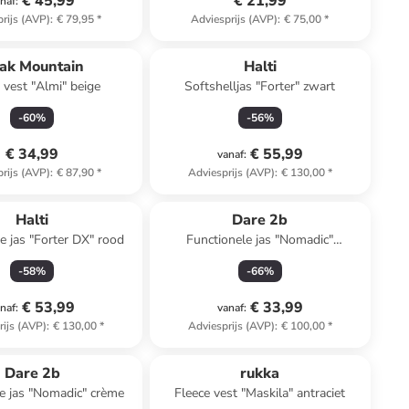
€ 45,99
€ 21,99
naf
:
rijs (AVP)
:
€ 79,95
*
Adviesprijs (AVP)
:
€ 75,00
*
ak Mountain
Halti
 vest "Almi" beige
Softshelljas "Forter" zwart
-
60
%
-
56
%
€ 34,99
€ 55,99
vanaf
:
rijs (AVP)
:
€ 87,90
*
Adviesprijs (AVP)
:
€ 130,00
*
Halti
Dare 2b
e jas "Forter DX" rood
Functionele jas "Nomadic"
donkerblauw
-
58
%
-
66
%
€ 53,99
€ 33,99
naf
:
vanaf
:
rijs (AVP)
:
€ 130,00
*
Adviesprijs (AVP)
:
€ 100,00
*
Dare 2b
rukka
e jas "Nomadic" crème
Fleece vest "Maskila" antraciet