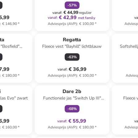
-
57
%
€ 44,99
vanaf
:
regulier
5,99
€ 42,99
vanaf
:
va
met family
)
:
€ 146,90
*
Adviesprijs (AVP)
:
€ 100,00
*
Adviesp
ta
Regatta
 "Bosfield"
Fleece vest "Bayhill" lichtblauw
Softshell
auw
-
63
%
7,99
€ 36,99
vanaf
:
)
:
€ 180,00
*
Adviesprijs (AVP)
:
€ 100,00
*
Adviesp
family
exclusief
i
Dare 2b
llas Evo" zwart
Functionele jas "Switch Up III"
Fleece v
zwart
-
68
%
6,99
€ 55,99
vanaf
:
va
)
:
€ 160,00
*
Adviesprijs (AVP)
:
€ 180,00
*
Adviesp