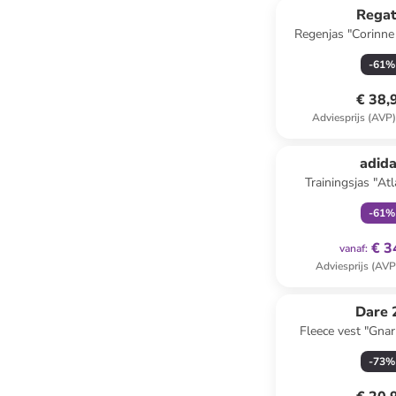
Regat
Regenjas "Corinne
-
61
%
€ 38,
Adviesprijs (AVP
family
ex
adid
Trainingsjas "At
-
61
%
€ 3
vanaf
:
Adviesprijs (AVP
Dare 
Fleece vest "Gnarl
-
73
%