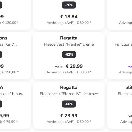
-
76
%
99
€ 18,84
)
:
€ 120,00
*
Adviesprijs (AVP)
:
€ 80,00
*
Adviesp
sons
Regatta
as "Grit"
Fleece vest "Frankie" crème
Functione
aciet
-
62
%
99
€ 29,99
vanaf
:
va
)
:
€ 150,00
*
Adviesprijs (AVP)
:
€ 80,00
*
Adviesp
TA
Regatta
ali
Askais" blauw
Fleece vest "Floreo IV" lichtroze
Fleece 
-
60
%
9,99
€ 23,99
va
)
:
€ 79,90
*
Adviesprijs (AVP)
:
€ 60,00
*
Adviesp