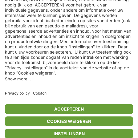
Klantenservice
Shop
Acties
limango.de
limango.pl
In winkelwagentje voor
€ 58,99
* Op basis van de adviesprijs van de fabrikant
** Alle prijsopgaven zijn inclusief belasting en exclusief verzendkosten
ᵃ Bij een minimale bestelwaarde van €15.