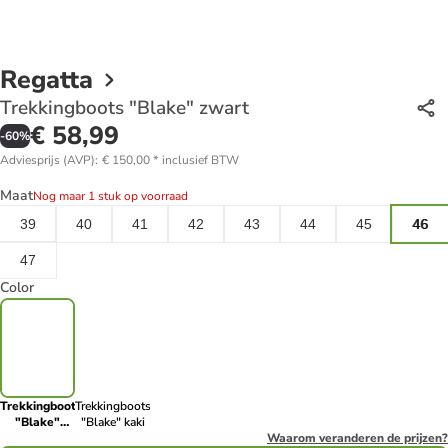
Regatta
Trekkingboots "Blake" zwart
€ 58,99
-
60
%
Adviesprijs (AVP)
:
€ 150,00
*
inclusief BTW
Maat
Nog maar 1 stuk op voorraad
39
40
41
42
43
44
45
46
47
Color
Trekkingboots
Trekkingboots
"Blake"
"Blake" kaki
zwart
Waarom veranderen de prijzen?