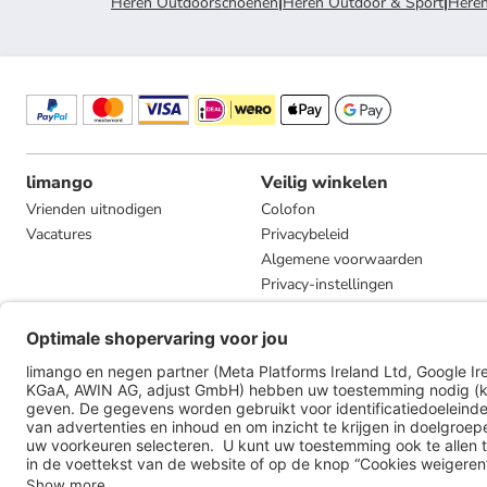
Heren Outdoorschoenen
|
Heren Outdoor & Sport
|
Heren
limango
Veilig winkelen
Vrienden uitnodigen
Colofon
Vacatures
Privacybeleid
Algemene voorwaarden
Privacy-instellingen
Compliance