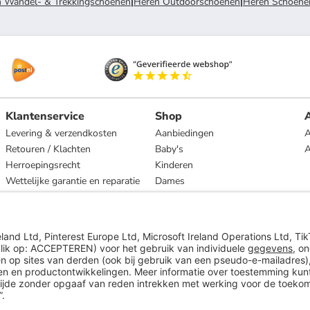
 Wandel- & Trekkingschoenen
|
Heren Outdoorschoenen
|
Heren Schoene
Klantenservice
Shop
A
Levering & verzendkosten
Aanbiedingen
A
Retouren / Klachten
Baby's
Herroepingsrecht
Kinderen
Wettelijke garantie en reparatie
Dames
Heren
Wonen
Merken
* Op basis van de adviesprijs van de fabrikant