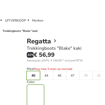
UITVERKOOP
Merken
Trekkingboots "Blake" kaki
Regatta
Trekkingboots "Blake" kaki
€ 56,99
-
62
%
Adviesprijs (AVP)
:
€ 150,00
*
inclusief BTW
Maat
Nog maar 3 stuks op voorraad
40
44
46
47
39
41
Color