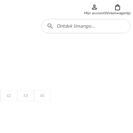
Mijn account
Winkelwagentje
42
43
45