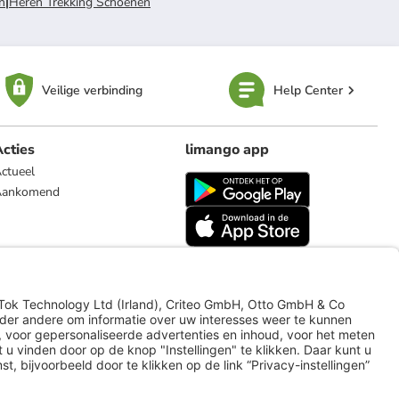
n
|
Heren Trekking Schoenen
Veilige verbinding
Help Center
cties
limango app
ctueel
Aankomend
limango.de
limango.pl