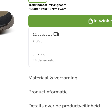
Trekkingboots
Trekkingboots
"Blake" kaki
"Blake" zwart
In wink
12 augustus
€ 3,95
limango
14 dagen retour
Materiaal & verzorging
Productinformatie
Details over de productveiligheid