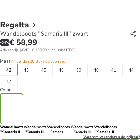
Regatta
Wandelboots "Samaris III" zwart
€ 58,99
-
54
%
Adviesprijs (AVP)
:
€ 130,00
*
inclusief BTW
Maat
Minder dan 10 stuks op voorraad
42
43
45
46
39
40
41
44
47
Color
Wandelboots
Wandelboots
Wandelboots
Wandelboots
Wandelboots
"Samaris III"
"Samaris III"
"Samaris III"
''Samaris III''
''Samaris III''
zwart
grijs
donkerblauw
antraciet/zwart
Waarom veranderen de prijzen?
kaki