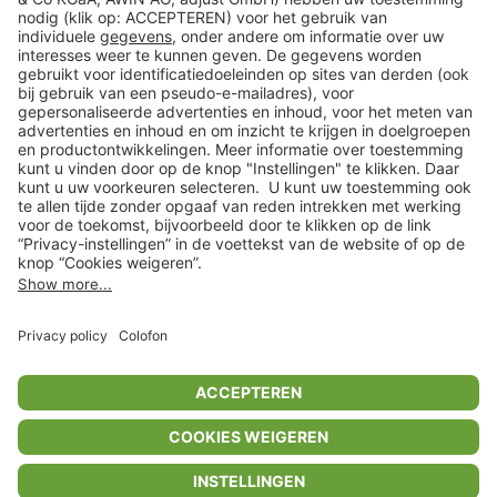
Klantenservice
Shop
Acties
limango.de
limango.pl
In winkelwagentje voor
€ 58,99
* Op basis van de adviesprijs van de fabrikant
** Alle prijsopgaven zijn inclusief belasting en exclusief verzendkosten
ᵃ Bij een minimale bestelwaarde van €15.