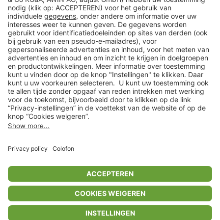
Klantenservice
Shop
Acties
limango.de
limango.pl
In winkelwagentje voor
€ 51,99
* Op basis van de adviesprijs van de fabrikant
** Alle prijsopgaven zijn inclusief belasting en exclusief verzendkosten
ᵃ Bij een minimale bestelwaarde van €15.