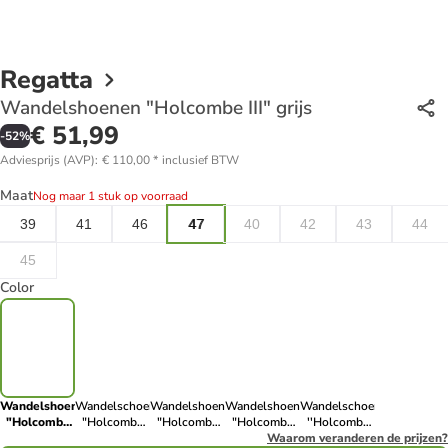
Regatta
Wandelshoenen "Holcombe III" grijs
€ 51,99
-
52
%
Adviesprijs (AVP)
:
€ 110,00
*
inclusief BTW
Maat
Nog maar 1 stuk op voorraad
39
41
46
47
40
42
43
44
45
Color
Wandelshoenen
Wandelschoenen
Wandelshoenen
Wandelshoenen
Wandelschoenen
"Holcombe
"Holcombe
"Holcombe
"Holcombe
''Holcombe
III" grijs
III" grijs
III" zwart
III" blauw
Waarom veranderen de prijzen?
III'' kaki