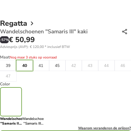
Regatta
Wandelschoenen ''Samaris III'' kaki
€ 50,99
-
57
%
Adviesprijs (AVP)
:
€ 120,00
*
inclusief BTW
Maat
Nog maar 3 stuks op voorraad
39
40
41
45
42
43
44
46
47
Color
Wandelschoenen
Wandelschoenen
''Samaris III''
''Samaris III''
kaki
zwart
Waarom veranderen de prijzen?