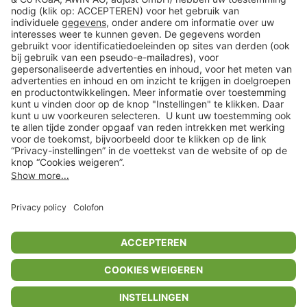
Klantenservice
Shop
Acties
limango.de
limango.pl
In winkelwagentje voor
€ 50,99
* Op basis van de adviesprijs van de fabrikant
** Alle prijsopgaven zijn inclusief belasting en exclusief verzendkosten
ᵃ Bij een minimale bestelwaarde van €15.