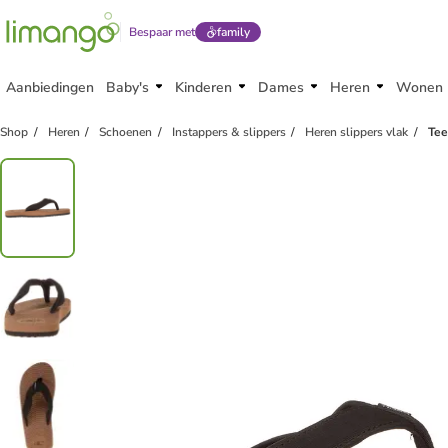
Bespaar met
family
Aanbiedingen
Baby's
Kinderen
Dames
Heren
Wonen
family
korting
Shop
Heren
Schoenen
Instappers & slippers
Heren slippers vlak
Tee