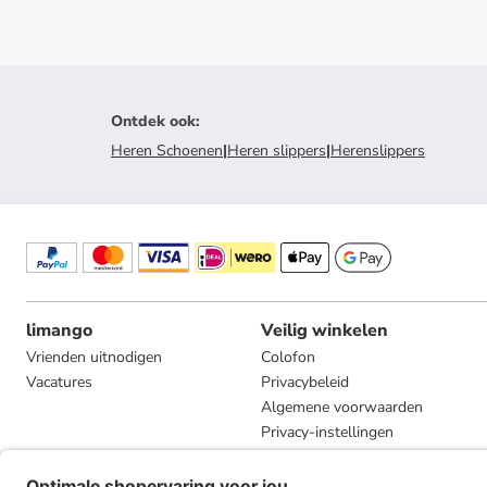
Ontdek ook
:
Heren Schoenen
|
Heren slippers
|
Herenslippers
limango
Veilig winkelen
Vrienden uitnodigen
Colofon
Vacatures
Privacybeleid
Algemene voorwaarden
Privacy-instellingen
Compliance