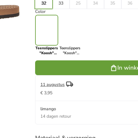
32
33
25
34
35
36
Color
Teenslippers
Teenslippers
"Koosh"
"Koosh"
zwart
zwart
In wink
11 augustus
€ 3,95
limango
14 dagen retour