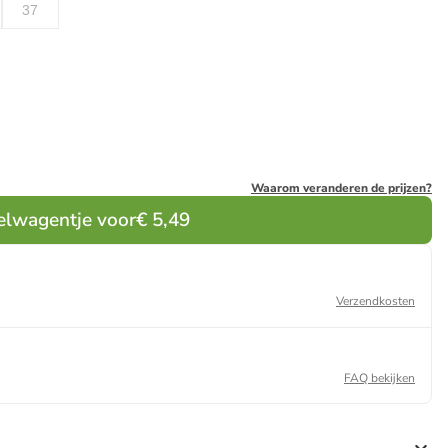
37
Waarom veranderen de prijzen?
elwagentje voor
€ 5,49
Verzendkosten
FAQ bekijken