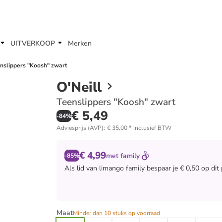
UITVERKOOP
Merken
nslippers "Koosh" zwart
O'Neill
Teenslippers "Koosh" zwart
€ 5,49
-
84
%
Adviesprijs (AVP)
:
€ 35,00
*
inclusief BTW
€ 4,99
met
family
-85%
Als lid van
limango family
bespaar je € 0,50 op dit
Maat
Minder dan 10 stuks op voorraad