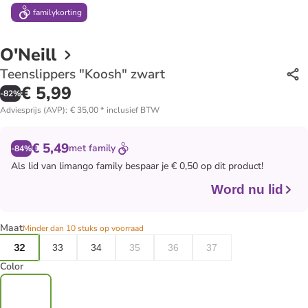
family
korting
O'Neill
Teenslippers "Koosh" zwart
€ 5,99
-
82
%
Adviesprijs (AVP)
:
€ 35,00
*
inclusief BTW
€ 5,49
met
family
-84%
Als lid van
limango family
bespaar je € 0,50 op dit product!
Word nu lid
Maat
Minder dan 10 stuks op voorraad
32
33
34
35
36
37
Color