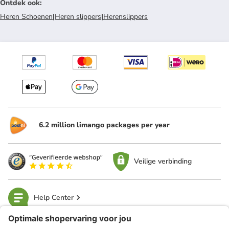
Ontdek ook
:
Heren Schoenen
|
Heren slippers
|
Herenslippers
6.2 million limango packages per year
Veilige verbinding
Help Center