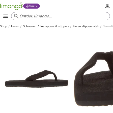
family
Shop
Heren
Schoenen
Instappers & slippers
Heren slippers vlak
Teensl