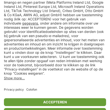
limango
Veilig winkelen
Klantenservice
Shop
Acties
limango.de
limango.pl