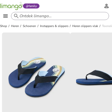
family
Shop
Heren
Schoenen
Instappers & slippers
Heren slippers vlak
Teensl