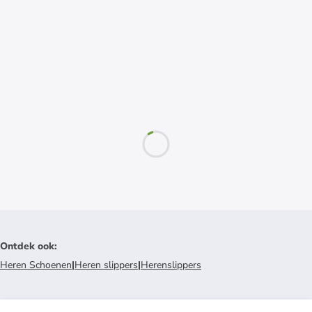
Ontdek ook
:
Heren Schoenen
|
Heren slippers
|
Herenslippers