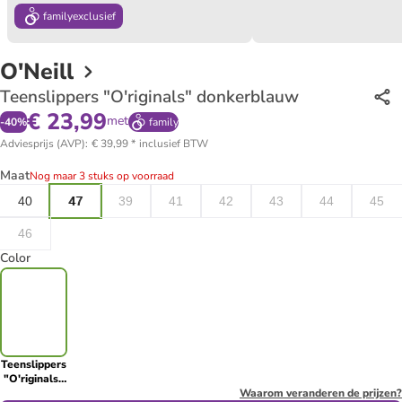
family
exclusief
O'Neill
Teenslippers "O'riginals" donkerblauw
€ 23,99
met
-
40
%
family
Adviesprijs (AVP)
:
€ 39,99
*
inclusief BTW
Maat
Nog maar 3 stuks op voorraad
40
47
39
41
42
43
44
45
46
Color
Teenslippers
"O'riginals"
donkerblauw
Waarom veranderen de prijzen?