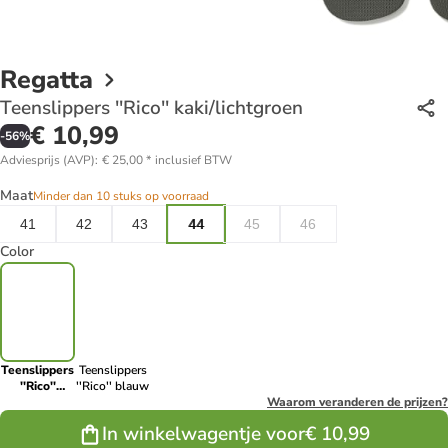
Regatta
Teenslippers ''Rico'' kaki/lichtgroen
€ 10,99
-
56
%
Adviesprijs (AVP)
:
€ 25,00
*
inclusief BTW
Maat
Minder dan 10 stuks op voorraad
41
42
43
44
45
46
Color
Teenslippers
Teenslippers
''Rico''
''Rico'' blauw
kaki/lichtgroen
Waarom veranderen de prijzen?
In winkelwagentje voor
€ 10,99