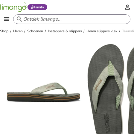
family
Shop
Heren
Schoenen
Instappers & slippers
Heren slippers vlak
Teensli