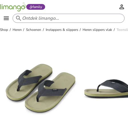
family
Shop
Heren
Schoenen
Instappers & slippers
Heren slippers vlak
Teensl