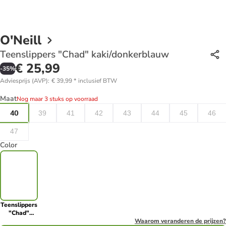
O'Neill
Teenslippers "Chad" kaki/donkerblauw
€ 25,99
-
35
%
Adviesprijs (AVP)
:
€ 39,99
*
inclusief BTW
Maat
Nog maar 3 stuks op voorraad
40
39
41
42
43
44
45
46
47
Color
Teenslippers
"Chad"
kaki/donkerblauw
Waarom veranderen de prijzen?