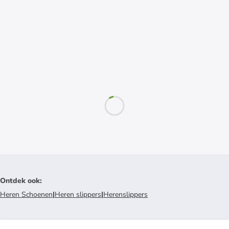
Ontdek ook
:
Heren Schoenen
|
Heren slippers
|
Herenslippers