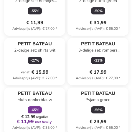
2-delige set: hemdjes
2-delige outfit groen
crème/lichtblauw
-
55
%
-
50
%
€ 11,99
€ 31,99
Adviesprijs (AVP)
:
€ 27,00
*
Adviesprijs (AVP)
:
€ 65,00
*
PETIT BATEAU
PETIT BATEAU
2-delige set: shirts wit
3-delige set: rompers
wit/blauw
-
27
%
-
33
%
€ 15,99
€ 17,99
vanaf
:
Adviesprijs (AVP)
:
€ 22,00
*
Adviesprijs (AVP)
:
€ 27,00
*
family
korting
PETIT BATEAU
PETIT BATEAU
Muts donkerblauw
Pyjama groen
-
65
%
-
56
%
€ 12,99
regulier
€ 11,99
€ 23,99
met family
Adviesprijs (AVP)
:
€ 35,00
*
Adviesprijs (AVP)
:
€ 55,00
*