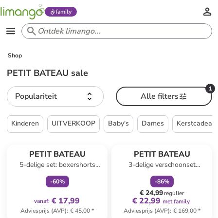
family
Shop
PETIT BATEAU sale
1
Populariteit
Alle filters
Kinderen
UITVERKOOP
Baby's
Dames
Kerstcadeau
family
exclusief
family
korting
PETIT BATEAU
PETIT BATEAU
5-delige set: boxershorts
3-delige verschoonset
meerkleurig
zwart/wit
-
60
%
-
86
%
€ 24,99
regulier
€ 17,99
€ 22,99
vanaf
:
met family
Adviesprijs (AVP)
:
€ 45,00
*
Adviesprijs (AVP)
:
€ 169,00
*