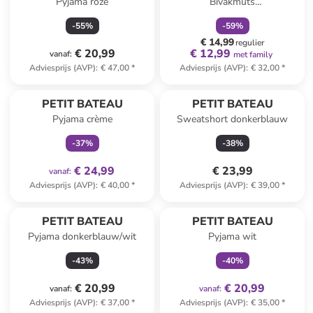
Pyjama roze
Bivakmuts
donkerblauw/crème
-
55
%
-
59
%
€ 14,99
regulier
€ 20,99
€ 12,99
vanaf
:
met family
Adviesprijs (AVP)
:
€ 47,00
*
Adviesprijs (AVP)
:
€ 32,00
*
family
exclusief
PETIT BATEAU
PETIT BATEAU
Pyjama crème
Sweatshort donkerblauw
-
37
%
-
38
%
€ 24,99
€ 23,99
vanaf
:
Adviesprijs (AVP)
:
€ 40,00
*
Adviesprijs (AVP)
:
€ 39,00
*
family
exclusief
PETIT BATEAU
PETIT BATEAU
Pyjama donkerblauw/wit
Pyjama wit
-
43
%
-
40
%
€ 20,99
€ 20,99
vanaf
:
vanaf
:
Adviesprijs (AVP)
:
€ 37,00
*
Adviesprijs (AVP)
:
€ 35,00
*