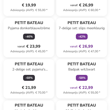
€ 19,99
€ 26,99
vanaf
:
Adviesprijs (AVP)
:
€ 55,00
*
Adviesprijs (AVP)
:
€ 60,00
*
family
exclusief
PETIT BATEAU
PETIT BATEAU
Pyjama donkerblauw/crème
7-delige set: slips meerkleurig
-
46
%
-
42
%
€ 23,99
€ 26,99
vanaf
:
vanaf
:
Adviesprijs (AVP)
:
€ 45,00
*
Adviesprijs (AVP)
:
€ 47,00
*
family
exclusief
PETIT BATEAU
PETIT BATEAU
2-delige set: pyjama's
Badpak wit/zwart
blauw/zwart
-
68
%
-
58
%
€ 21,99
€ 22,99
vanaf
:
Adviesprijs (AVP)
:
€ 70,00
*
Adviesprijs (AVP)
:
€ 55,00
*
family
exclusief
family
korting
PETIT BATEAU
PETIT BATEAU