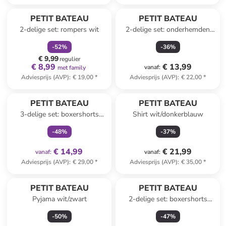
family
korting
PETIT BATEAU
PETIT BATEAU
2-delige set: rompers wit
2-delige set: onderhemden
wit/rood
-
52
%
-
36
%
€ 9,99
regulier
€ 8,99
€ 13,99
vanaf
:
met family
Adviesprijs (AVP)
:
€ 19,00
*
Adviesprijs (AVP)
:
€ 22,00
*
family
exclusief
PETIT BATEAU
PETIT BATEAU
3-delige set: boxershorts
Shirt wit/donkerblauw
lichtblauw/geel
-
48
%
-
37
%
€ 14,99
€ 21,99
vanaf
:
vanaf
:
Adviesprijs (AVP)
:
€ 29,00
*
Adviesprijs (AVP)
:
€ 35,00
*
PETIT BATEAU
PETIT BATEAU
Pyjama wit/zwart
2-delige set: boxershorts
lichtblauw/wit
-
50
%
-
47
%