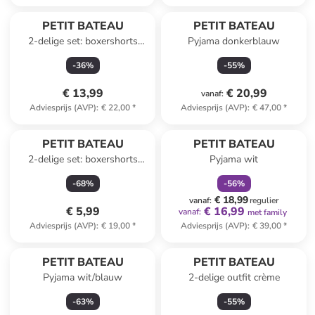
PETIT BATEAU
PETIT BATEAU
2-delige set: boxershorts
Pyjama donkerblauw
kaki/blauw
-
36
%
-
55
%
€ 13,99
€ 20,99
vanaf
:
Adviesprijs (AVP)
:
€ 22,00
*
Adviesprijs (AVP)
:
€ 47,00
*
family
korting
PETIT BATEAU
PETIT BATEAU
2-delige set: boxershorts
Pyjama wit
grijs/lichtblauw
-
68
%
-
56
%
€ 18,99
vanaf
:
regulier
€ 5,99
€ 16,99
vanaf
:
met family
Adviesprijs (AVP)
:
€ 19,00
*
Adviesprijs (AVP)
:
€ 39,00
*
PETIT BATEAU
PETIT BATEAU
Pyjama wit/blauw
2-delige outfit crème
-
63
%
-
55
%