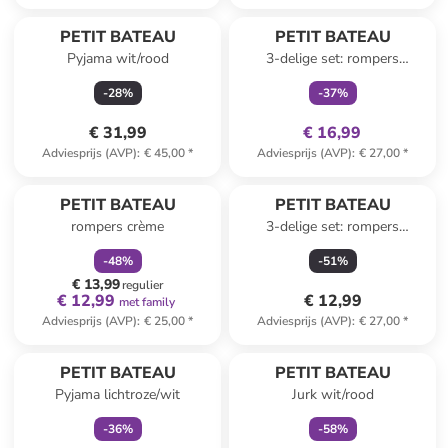
family
exclusief
PETIT BATEAU
PETIT BATEAU
Pyjama wit/rood
3-delige set: rompers
wit/donkerblauw
-
28
%
-
37
%
€ 31,99
€ 16,99
Adviesprijs (AVP)
:
€ 45,00
*
Adviesprijs (AVP)
:
€ 27,00
*
family
korting
PETIT BATEAU
PETIT BATEAU
rompers crème
3-delige set: rompers
lichtblauw/beige/wit
-
48
%
-
51
%
€ 13,99
regulier
€ 12,99
€ 12,99
met family
Adviesprijs (AVP)
:
€ 25,00
*
Adviesprijs (AVP)
:
€ 27,00
*
family
exclusief
family
exclusief
PETIT BATEAU
PETIT BATEAU
Pyjama lichtroze/wit
Jurk wit/rood
-
36
%
-
58
%