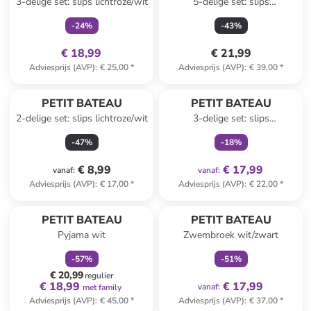
3-delige set: slips lichtroze/wit
5-delige set: slips
crème/meerkleurig
-
24
%
-
43
%
€ 18,99
€ 21,99
Adviesprijs (AVP)
:
€ 25,00
*
Adviesprijs (AVP)
:
€ 39,00
*
family
exclusief
PETIT BATEAU
PETIT BATEAU
2-delige set: slips lichtroze/wit
3-delige set: slips
wit/donkerblauw
-
47
%
-
18
%
€ 8,99
€ 17,99
vanaf
:
vanaf
:
Adviesprijs (AVP)
:
€ 17,00
*
Adviesprijs (AVP)
:
€ 22,00
*
family
korting
family
exclusief
PETIT BATEAU
PETIT BATEAU
Pyjama wit
Zwembroek wit/zwart
-
57
%
-
51
%
€ 20,99
regulier
€ 18,99
€ 17,99
vanaf
:
met family
Adviesprijs (AVP)
:
€ 45,00
*
Adviesprijs (AVP)
:
€ 37,00
*