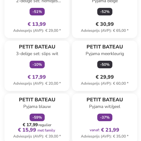
2-delige set: hemdjes
Pyjama beige
wit/lichtroze
-
51
%
-
52
%
€ 13,99
€ 30,99
Adviesprijs (AVP)
:
€ 29,00
*
Adviesprijs (AVP)
:
€ 65,00
*
family
exclusief
PETIT BATEAU
PETIT BATEAU
3-delige set: slips wit
Pyjama meerkleurig
-
10
%
-
50
%
€ 17,99
€ 29,99
Adviesprijs (AVP)
:
€ 20,00
*
Adviesprijs (AVP)
:
€ 60,00
*
family
korting
family
exclusief
PETIT BATEAU
PETIT BATEAU
Pyjama blauw
Pyjama wit/geel
-
59
%
-
37
%
€ 17,99
regulier
€ 15,99
€ 21,99
vanaf
:
met family
Adviesprijs (AVP)
:
€ 39,00
*
Adviesprijs (AVP)
:
€ 35,00
*