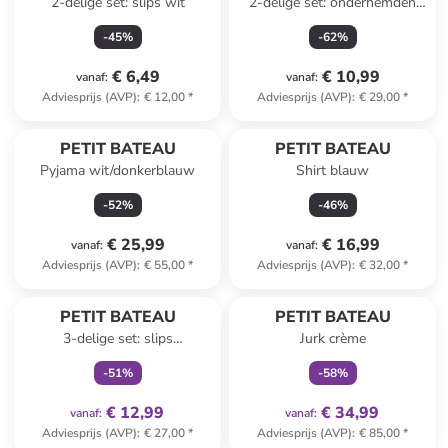
2-delige set: slips wit
2-delige set: onderhemden
lichtroze/wit
-
45
%
-
62
%
€ 6,49
€ 10,99
vanaf
:
vanaf
:
Adviesprijs (AVP)
:
€ 12,00
*
Adviesprijs (AVP)
:
€ 29,00
*
PETIT BATEAU
PETIT BATEAU
Pyjama wit/donkerblauw
Shirt blauw
-
52
%
-
46
%
€ 25,99
€ 16,99
vanaf
:
vanaf
:
Adviesprijs (AVP)
:
€ 55,00
*
Adviesprijs (AVP)
:
€ 32,00
*
family
exclusief
family
exclusief
PETIT BATEAU
PETIT BATEAU
3-delige set: slips
Jurk crème
crème/blauw
-
51
%
-
58
%
€ 12,99
€ 34,99
vanaf
:
vanaf
:
Adviesprijs (AVP)
:
€ 27,00
*
Adviesprijs (AVP)
:
€ 85,00
*