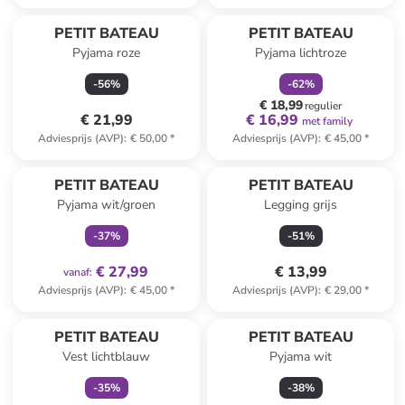
family
korting
PETIT BATEAU
PETIT BATEAU
Pyjama roze
Pyjama lichtroze
-
56
%
-
62
%
€ 18,99
regulier
€ 21,99
€ 16,99
met family
Adviesprijs (AVP)
:
€ 50,00
*
Adviesprijs (AVP)
:
€ 45,00
*
family
exclusief
PETIT BATEAU
PETIT BATEAU
Pyjama wit/groen
Legging grijs
-
37
%
-
51
%
€ 27,99
€ 13,99
vanaf
:
Adviesprijs (AVP)
:
€ 45,00
*
Adviesprijs (AVP)
:
€ 29,00
*
family
exclusief
PETIT BATEAU
PETIT BATEAU
Vest lichtblauw
Pyjama wit
-
35
%
-
38
%