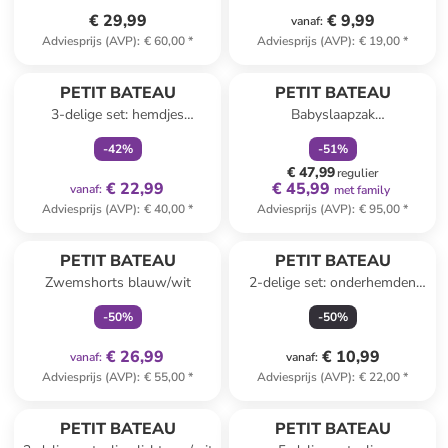
€ 29,99
€ 9,99
vanaf
:
Adviesprijs (AVP)
:
€ 60,00
*
Adviesprijs (AVP)
:
€ 19,00
*
family
exclusief
family
korting
PETIT BATEAU
PETIT BATEAU
3-delige set: hemdjes
Babyslaapzak
meerkleurig
donkerblauw/wit
-
42
%
-
51
%
€ 47,99
regulier
€ 22,99
€ 45,99
vanaf
:
met family
Adviesprijs (AVP)
:
€ 40,00
*
Adviesprijs (AVP)
:
€ 95,00
*
family
exclusief
PETIT BATEAU
PETIT BATEAU
Zwemshorts blauw/wit
2-delige set: onderhemden
wit
-
50
%
-
50
%
€ 26,99
€ 10,99
vanaf
:
vanaf
:
Adviesprijs (AVP)
:
€ 55,00
*
Adviesprijs (AVP)
:
€ 22,00
*
family
exclusief
PETIT BATEAU
PETIT BATEAU