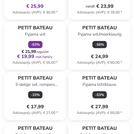
€ 25,99
€ 23,99
vanaf
:
Adviesprijs (AVP)
:
€ 40,00
*
Adviesprijs (AVP)
:
€ 39,00
*
family
korting
PETIT BATEAU
PETIT BATEAU
Pyjama wit
Pyjama wit/meerkleurig
-
63
%
-
58
%
€ 21,99
regulier
€ 19,99
€ 24,99
met family
Adviesprijs (AVP)
:
€ 55,00
*
Adviesprijs (AVP)
:
€ 60,00
*
PETIT BATEAU
PETIT BATEAU
3-delige set: rompers
Pyjama lichtblauw
lichtroze/beige/wit
-
33
%
-
53
%
€ 17,99
€ 27,99
Adviesprijs (AVP)
:
€ 27,00
*
Adviesprijs (AVP)
:
€ 60,00
*
PETIT BATEAU
PETIT BATEAU