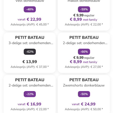
Vest donkerblauw
Maillot donkerblauw
-
48
%
-
59
%
€ 9,99
regulier
€ 22,99
€ 8,99
vanaf
:
met family
Adviesprijs (AVP)
:
€ 45,00
*
Adviesprijs (AVP)
:
€ 22,00
*
family
korting
PETIT BATEAU
PETIT BATEAU
3-delige set: onderhemden
2-delige set: onderhemden
crème
blauw/grijs
-
62
%
-
66
%
€ 9,99
regulier
€ 13,99
€ 8,99
met family
Adviesprijs (AVP)
:
€ 37,00
*
Adviesprijs (AVP)
:
€ 27,00
*
family
exclusief
family
exclusief
PETIT BATEAU
PETIT BATEAU
2-delige set: onderhemden
Zwemshorts donkerblauw
blauw/wit
-
22
%
-
50
%
€ 16,99
€ 24,99
vanaf
:
vanaf
:
Adviesprijs (AVP)
:
€ 22,00
*
Adviesprijs (AVP)
:
€ 50,00
*