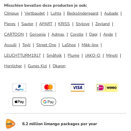
Misschien bevallen deze producten je ook
:
Clinique
Vertbaudet
Luhta
Becksöndergaard
Aubade
Pieces
Sauter
APART
KRISS
Stylove
Zeyland
CARTOON
Gorsenia
Admas
Corolle
Dagi
Ande
Assuili
Teyli
Street One
LaShoe
Mikk-line
LEUCHTTURM1917
Småfolk
Plume
JAKO-O
Minoti
Herrlicher
Gunes Kizi
Dkaren
6.2 million limango packages per year