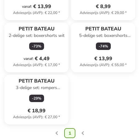
€ 13,99
€ 8,99
vanaf
:
Adviesprijs (AVP)
:
€ 22,00
*
Adviesprijs (AVP)
:
€ 29,00
*
PETIT BATEAU
PETIT BATEAU
2-delige set: boxershorts wit
5-delige set: boxershorts
meerkleurig
-
73
%
-
74
%
€ 4,49
€ 13,99
vanaf
:
Adviesprijs (AVP)
:
€ 17,00
*
Adviesprijs (AVP)
:
€ 55,00
*
PETIT BATEAU
3-delige set: rompers
blauw/donkerblauw
-
29
%
€ 18,99
Adviesprijs (AVP)
:
€ 27,00
*
1