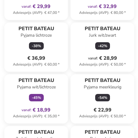
€ 29,99
€ 32,99
vanaf
:
vanaf
:
Adviesprijs (AVP)
:
€ 47,00
*
Adviesprijs (AVP)
:
€ 80,00
*
PETIT BATEAU
PETIT BATEAU
Pyjama lichtroze
Jurk wit/zwart
-
38
%
-
42
%
€ 36,99
€ 28,99
vanaf
:
Adviesprijs (AVP)
:
€ 60,00
*
Adviesprijs (AVP)
:
€ 50,00
*
family
exclusief
PETIT BATEAU
PETIT BATEAU
Pyjama wit/lichtroze
Pyjama meerkleurig
-
45
%
-
54
%
€ 18,99
€ 22,99
vanaf
:
Adviesprijs (AVP)
:
€ 35,00
*
Adviesprijs (AVP)
:
€ 50,00
*
family
exclusief
PETIT BATEAU
PETIT BATEAU