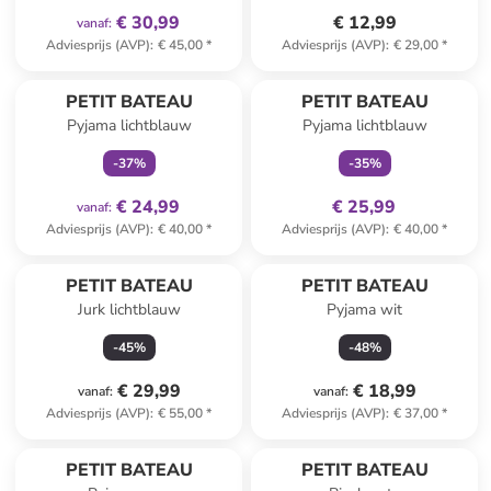
€ 30,99
€ 12,99
vanaf
:
Adviesprijs (AVP)
:
€ 45,00
*
Adviesprijs (AVP)
:
€ 29,00
*
family
exclusief
family
exclusief
PETIT BATEAU
PETIT BATEAU
Pyjama lichtblauw
Pyjama lichtblauw
-
37
%
-
35
%
€ 24,99
€ 25,99
vanaf
:
Adviesprijs (AVP)
:
€ 40,00
*
Adviesprijs (AVP)
:
€ 40,00
*
PETIT BATEAU
PETIT BATEAU
Jurk lichtblauw
Pyjama wit
-
45
%
-
48
%
€ 29,99
€ 18,99
vanaf
:
vanaf
:
Adviesprijs (AVP)
:
€ 55,00
*
Adviesprijs (AVP)
:
€ 37,00
*
family
korting
PETIT BATEAU
PETIT BATEAU