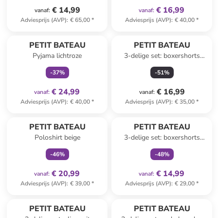
€ 14,99
€ 16,99
vanaf
:
vanaf
:
Adviesprijs (AVP)
:
€ 65,00
*
Adviesprijs (AVP)
:
€ 40,00
*
family
exclusief
PETIT BATEAU
PETIT BATEAU
Pyjama lichtroze
3-delige set: boxershorts
blauw
-
37
%
-
51
%
€ 24,99
€ 16,99
vanaf
:
vanaf
:
Adviesprijs (AVP)
:
€ 40,00
*
Adviesprijs (AVP)
:
€ 35,00
*
family
exclusief
family
exclusief
PETIT BATEAU
PETIT BATEAU
Poloshirt beige
3-delige set: boxershorts
meerkleurig
-
46
%
-
48
%
€ 20,99
€ 14,99
vanaf
:
vanaf
:
Adviesprijs (AVP)
:
€ 39,00
*
Adviesprijs (AVP)
:
€ 29,00
*
PETIT BATEAU
PETIT BATEAU