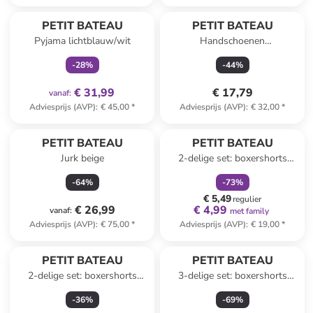
family
exclusief
PETIT BATEAU
PETIT BATEAU
Pyjama lichtblauw/wit
Handschoenen
abrikooskleurig
-
28
%
-
44
%
€ 31,99
€ 17,79
vanaf
:
Adviesprijs (AVP)
:
€ 45,00
*
Adviesprijs (AVP)
:
€ 32,00
*
family
korting
PETIT BATEAU
PETIT BATEAU
Jurk beige
2-delige set: boxershorts
blauw/grijs
-
64
%
-
73
%
€ 5,49
regulier
€ 26,99
€ 4,99
vanaf
:
met family
Adviesprijs (AVP)
:
€ 75,00
*
Adviesprijs (AVP)
:
€ 19,00
*
PETIT BATEAU
PETIT BATEAU
2-delige set: boxershorts
3-delige set: boxershorts
lichtblauw/donkerblauw
groen/grijs/zwart
-
36
%
-
69
%