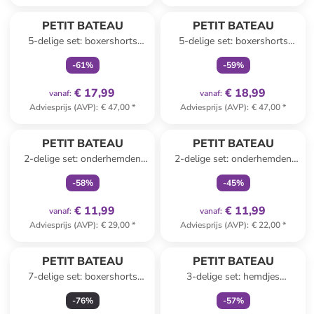
family
exclusief
family
exclusief
PETIT BATEAU
PETIT BATEAU
5-delige set: boxershorts
5-delige set: boxershorts
meerkleurig
meerkleurig
-
61
%
-
59
%
€ 17,99
€ 18,99
vanaf
:
vanaf
:
Adviesprijs (AVP)
:
€ 47,00
*
Adviesprijs (AVP)
:
€ 47,00
*
family
exclusief
family
exclusief
PETIT BATEAU
PETIT BATEAU
2-delige set: onderhemden
2-delige set: onderhemden
lichtblauw/wit
wit
-
58
%
-
45
%
€ 11,99
€ 11,99
vanaf
:
vanaf
:
Adviesprijs (AVP)
:
€ 29,00
*
Adviesprijs (AVP)
:
€ 22,00
*
family
exclusief
PETIT BATEAU
PETIT BATEAU
7-delige set: boxershorts
3-delige set: hemdjes
meerkleurig
blauw/groen
-
76
%
-
57
%