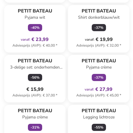
family
exclusief
PETIT BATEAU
PETIT BATEAU
Pyjama wit
Shirt donkerblauw/wit
-
40
%
-
37
%
€ 23,99
€ 19,99
vanaf
:
vanaf
:
Adviesprijs (AVP)
:
€ 40,00
*
Adviesprijs (AVP)
:
€ 32,00
*
family
exclusief
PETIT BATEAU
PETIT BATEAU
3-delige set: onderhemden
Pyjama crème
lichtblauw/groen/blauw
-
56
%
-
37
%
€ 15,99
€ 27,99
vanaf
:
Adviesprijs (AVP)
:
€ 37,00
*
Adviesprijs (AVP)
:
€ 45,00
*
family
exclusief
PETIT BATEAU
PETIT BATEAU
Pyjama crème
Legging lichtroze
-
31
%
-
55
%